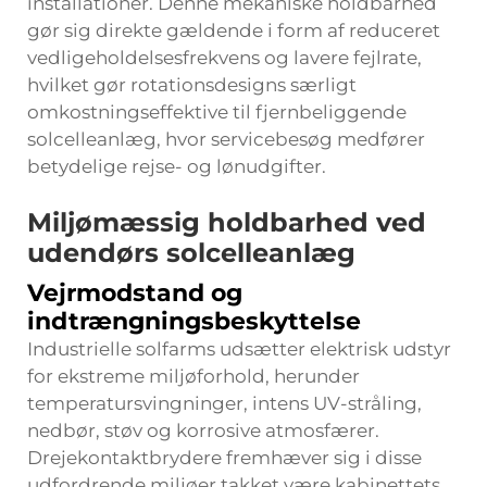
installationer. Denne mekaniske holdbarhed
gør sig direkte gældende i form af reduceret
vedligeholdelsesfrekvens og lavere fejlrate,
hvilket gør rotationsdesigns særligt
omkostningseffektive til fjernbeliggende
solcelleanlæg, hvor servicebesøg medfører
betydelige rejse- og lønudgifter.
Miljømæssig holdbarhed ved
udendørs solcelleanlæg
Vejrmodstand og
indtrængningsbeskyttelse
Industrielle solfarms udsætter elektrisk udstyr
for ekstreme miljøforhold, herunder
temperatursvingninger, intens UV-stråling,
nedbør, støv og korrosive atmosfærer.
Drejekontaktbrydere fremhæver sig i disse
udfordrende miljøer takket være kabinettets