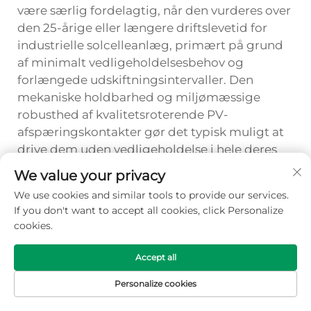
være særlig fordelagtig, når den vurderes over
den 25-årige eller længere driftslevetid for
industrielle solcelleanlæg, primært på grund
af minimalt vedligeholdelsesbehov og
forlængede udskiftningsintervaller. Den
mekaniske holdbarhed og miljømæssige
robusthed af kvalitetsroterende PV-
afspæringskontakter gør det typisk muligt at
drive dem uden vedligeholdelse i hele deres
levetid under normale forhold på
We value your privacy
solcelleanlæg, hvilket eliminerer gentagne
We use cookies and similar tools to provide our services.
lønudgifter til rutinemæssige inspektioner,
If you don't want to accept all cookies, click Personalize
rengøring af kontakter eller smøring. Denne
cookies.
enkelhed i vedligeholdelsen reducerer både
direkte serviceomkostninger og indirekte
Accept all
omkostninger forbundet med
Personalize cookies
systemnedbrud, udsendelse af personale til
fjerne lokationer samt styring af