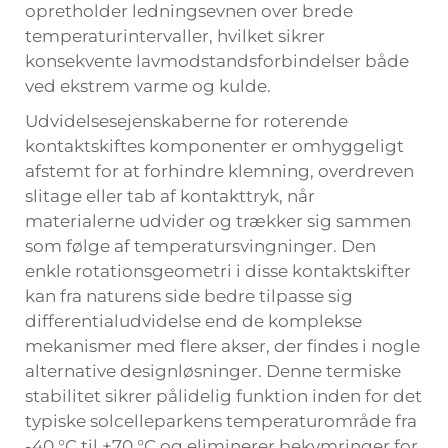
opretholder ledningsevnen over brede
temperaturintervaller, hvilket sikrer
konsekvente lavmodstandsforbindelser både
ved ekstrem varme og kulde.
Udvidelsesejenskaberne for roterende
kontaktskiftes komponenter er omhyggeligt
afstemt for at forhindre klemning, overdreven
slitage eller tab af kontakttryk, når
materialerne udvider og trækker sig sammen
som følge af temperatursvingninger. Den
enkle rotationsgeometri i disse kontaktskifter
kan fra naturens side bedre tilpasse sig
differentialudvidelse end de komplekse
mekanismer med flere akser, der findes i nogle
alternative designløsninger. Denne termiske
stabilitet sikrer pålidelig funktion inden for det
typiske solcelleparkens temperaturområde fra
-40 °C til +70 °C og eliminerer bekymringer for,