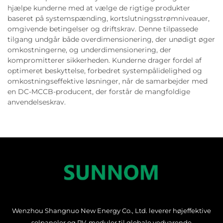
hjælpe kunderne med at vælge de rigtige produkter
baseret på systemspænding, kortslutningsstrømniveauer,
omgivende betingelser og driftskrav. Denne tilpassede
tilgang undgår både overdimensionering, der unødigt øger
omkostningerne, og underdimensionering, der
kompromitterer sikkerheden. Kunderne drager fordel af
optimeret beskyttelse, forbedret systempålidelighed og
omkostningseffektive løsninger, når de samarbejder med
en DC-MCCB-producent, der forstår de mangfoldige
anvendelseskrav.
Wenzhou Shangnuo New Energy Co., Ltd. leverer højeffektive
solpaneler og PV-moduler til globale vedvarende