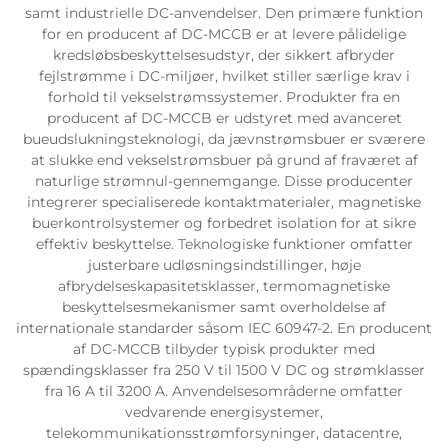
samt industrielle DC-anvendelser. Den primære funktion
for en producent af DC-MCCB er at levere pålidelige
kredsløbsbeskyttelsesudstyr, der sikkert afbryder
fejlstrømme i DC-miljøer, hvilket stiller særlige krav i
forhold til vekselstrømssystemer. Produkter fra en
producent af DC-MCCB er udstyret med avanceret
bueudslukningsteknologi, da jævnstrømsbuer er sværere
at slukke end vekselstrømsbuer på grund af fraværet af
naturlige strømnul-gennemgange. Disse producenter
integrerer specialiserede kontaktmaterialer, magnetiske
buerkontrolsystemer og forbedret isolation for at sikre
effektiv beskyttelse. Teknologiske funktioner omfatter
justerbare udløsningsindstillinger, høje
afbrydelseskapasitetsklasser, termomagnetiske
beskyttelsesmekanismer samt overholdelse af
internationale standarder såsom IEC 60947-2. En producent
af DC-MCCB tilbyder typisk produkter med
spændingsklasser fra 250 V til 1500 V DC og strømklasser
fra 16 A til 3200 A. Anvendelsesområderne omfatter
vedvarende energisystemer,
telekommunikationsstrømforsyninger, datacentre,