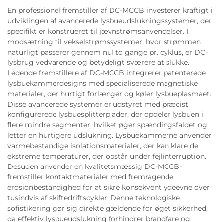
En professionel fremstiller af DC-MCCB investerer kraftigt i
udviklingen af avancerede lysbueudslukningssystemer, der
specifikt er konstrueret til jævnstrømsanvendelser. I
modsætning til vekselstrømssystemer, hvor strømmen
naturligt passerer gennem nul to gange pr. cyklus, er DC-
lysbrug vedvarende og betydeligt sværere at slukke.
Ledende fremstillere af DC-MCCB integrerer patenterede
lysbuekammerdesigns med specialiserede magnetiske
materialer, der hurtigt forlænger og køler lysbueplasmaet.
Disse avancerede systemer er udstyret med præcist
konfigurerede lysbuesplitterplader, der opdeler lysbuen i
flere mindre segmenter, hvilket øger spændingsfaldet og
letter en hurtigere udslukning. Lysbuekammerne anvender
varmebestandige isolationsmaterialer, der kan klare de
ekstreme temperaturer, der opstår under fejlinterruption.
Desuden anvender en kvalitetsmæssig DC-MCCB-
fremstiller kontaktmaterialer med fremragende
erosionbestandighed for at sikre konsekvent ydeevne over
tusindvis af skiftedriftscykler. Denne teknologiske
sofistikering gør sig direkte gældende for øget sikkerhed,
da effektiv lysbueudslukning forhindrer brandfare og