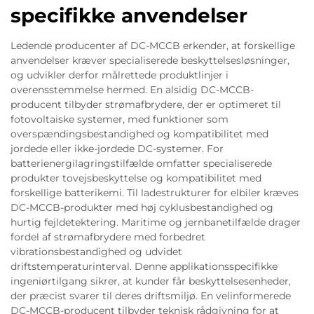
specifikke anvendelser
Ledende producenter af DC-MCCB erkender, at forskellige
anvendelser kræver specialiserede beskyttelsesløsninger,
og udvikler derfor målrettede produktlinjer i
overensstemmelse hermed. En alsidig DC-MCCB-
producent tilbyder strømafbrydere, der er optimeret til
fotovoltaiske systemer, med funktioner som
overspændingsbestandighed og kompatibilitet med
jordede eller ikke-jordede DC-systemer. For
batterienergilagringstilfælde omfatter specialiserede
produkter tovejsbeskyttelse og kompatibilitet med
forskellige batterikemi. Til ladestrukturer for elbiler kræves
DC-MCCB-produkter med høj cyklusbestandighed og
hurtig fejldetektering. Maritime og jernbanetilfælde drager
fordel af strømafbrydere med forbedret
vibrationsbestandighed og udvidet
driftstemperaturinterval. Denne applikationsspecifikke
ingeniørtilgang sikrer, at kunder får beskyttelsesenheder,
der præcist svarer til deres driftsmiljø. En velinformerede
DC-MCCB-producent tilbyder teknisk rådgivning for at