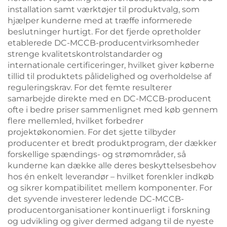
installation samt værktøjer til produktvalg, som
hjælper kunderne med at træffe informerede
beslutninger hurtigt. For det fjerde opretholder
etablerede DC-MCCB-producentvirksomheder
strenge kvalitetskontrolstandarder og
internationale certificeringer, hvilket giver køberne
tillid til produktets pålidelighed og overholdelse af
reguleringskrav. For det femte resulterer
samarbejde direkte med en DC-MCCB-producent
ofte i bedre priser sammenlignet med køb gennem
flere mellemled, hvilket forbedrer
projektøkonomien. For det sjette tilbyder
producenter et bredt produktprogram, der dækker
forskellige spændings- og strømområder, så
kunderne kan dække alle deres beskyttelsesbehov
hos én enkelt leverandør – hvilket forenkler indkøb
og sikrer kompatibilitet mellem komponenter. For
det syvende investerer ledende DC-MCCB-
producentorganisationer kontinuerligt i forskning
og udvikling og giver dermed adgang til de nyeste