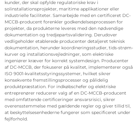
kunder, der skal opfylde regulatoriske krav i
solinstallationsprojekter, maritime applikationer eller
industrielle faciliteter. Samarbejde med en certificeret DC-
MCCB-producent forenkler godkendelsesprocessen for
projekter, da produkterne leveres med den nødvendige
dokumentation og tredjepartsvalidering. Derudover
vedligeholder etablerede producenter detaljeret teknisk
dokumentation, herunder koordineringsstudier, tids-strøm-
kurver og installationsvejledninger, som elektriske
ingeniører kræver for korrekt systemdesign. Producenter
af DC-MCCB, der fokuserer på kvalitet, implementerer også
ISO 9001-kvalitetsstyringssystemer, hvilket sikrer
konsekvente fremstillingsprocesser og pålidelig
produktpræstation. For indkøbschefer og elektriske
entreprenører reducerer valg af en DC-MCCB-producent
med omfattende certificeringer ansvarsrisici, sikrer
overensstemmelse med gældende regler og giver tillid til,
at beskyttelsesenhederne fungerer som specificeret under
fejlforhold.