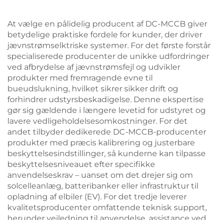
At vælge en pålidelig producent af DC-MCCB giver
betydelige praktiske fordele for kunder, der driver
jævnstrømselktriske systemer. For det første forstår
specialiserede producenter de unikke udfordringer
ved afbrydelse af jævnstrømsfejl og udvikler
produkter med fremragende evne til
bueudslukning, hvilket sikrer sikker drift og
forhindrer udstyrsbeskadigelse. Denne ekspertise
gør sig gældende i længere levetid for udstyret og
lavere vedligeholdelsesomkostninger. For det
andet tilbyder dedikerede DC-MCCB-producenter
produkter med præcis kalibrering og justerbare
beskyttelsesindstillinger, så kunderne kan tilpasse
beskyttelsesniveauet efter specifikke
anvendelseskrav – uanset om det drejer sig om
solcelleanlæg, batteribanker eller infrastruktur til
opladning af elbiler (EV). For det tredje leverer
kvalitetsproducenter omfattende teknisk support,
herunder vejledning til anvendelse, assistance ved