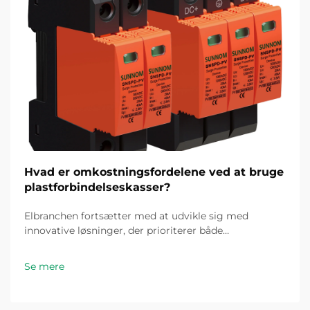
Hvad er omkostningsfordelene ved at bruge
plastforbindelseskasser?
Elbranchen fortsætter med at udvikle sig med
innovative løsninger, der prioriterer både
omkostningseffektivitet og pålidelighed. Blandt disse
fremskridt er plastforbindelseskassen fremkommet
Se mere
som en spilændrende komponent til elinstallationer...