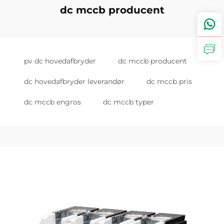
dc mccb producent
pv dc hovedafbryder
dc mccb producent
dc hovedafbryder leverandør
dc mccb pris
dc mccb engros
dc mccb typer