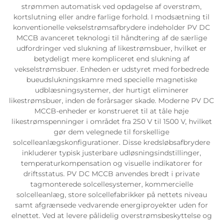
strømmen automatisk ved opdagelse af overstrøm,
kortslutning eller andre farlige forhold. I modsætning til
konventionelle vekselstrømsafbrydere indeholder PV DC
MCCB avanceret teknologi til håndtering af de særlige
udfordringer ved slukning af likestrømsbuer, hvilket er
betydeligt mere kompliceret end slukning af
vekselstrømsbuer. Enheden er udstyret med forbedrede
bueudslukningskamre med specielle magnetiske
udblæsningsystemer, der hurtigt eliminerer
likestrømsbuer, inden de forårsager skade. Moderne PV DC
MCCB-enheder er konstrueret til at tåle høje
likestrømspenninger i området fra 250 V til 1500 V, hvilket
gør dem velegnede til forskellige
solcelleanlægskonfigurationer. Disse kredsløbsafbrydere
inkluderer typisk justerbare udløsningsindstillinger,
temperaturkompensation og visuelle indikatorer for
driftsstatus. PV DC MCCB anvendes bredt i private
tagmonterede solcellesystemer, kommercielle
solcelleanlæg, store solcellefabrikker på nettets niveau
samt afgrænsede vedvarende energiproyekter uden for
elnettet. Ved at levere pålidelig overstrømsbeskyttelse og