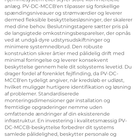
anlæg. PV-DC-MCCB'en tilpasser sig forskellige
spændingsniveauer og strømværdier og leverer
dermed fleksible beskyttelsesløsninger, der skalerer
med dine behov. Beslutningstagere sætter pris på
de langsigtede omkostningsbesparelser, der opnås
ved at undgå dyre udstyrsudskiftninger og
minimere systemnedbrud. Den robuste
konstruktion sikrer årtier med pålidelig drift med
minimal forringelse og leverer konsekvent
beskyttelse gennem hele dit solsystems levetid. Du
drager fordel af forenklet fejlfinding, da PV-DC-
MCCB'en tydeligt angiver, når kredsløb er udløst,
hvilket muliggør hurtigere identifikation og løsning
af problemer. Standardiserede
monteringsdimensioner gør installation og
fremtidige opgraderinger nemme uden
omfattende ændringer af din eksisterende
infrastruktur. En investering i kvalitetsmæssig PV-
DC-MCCB-beskyttelse forbedrer dit systems
samlede pålidelighed, beskytter personale og