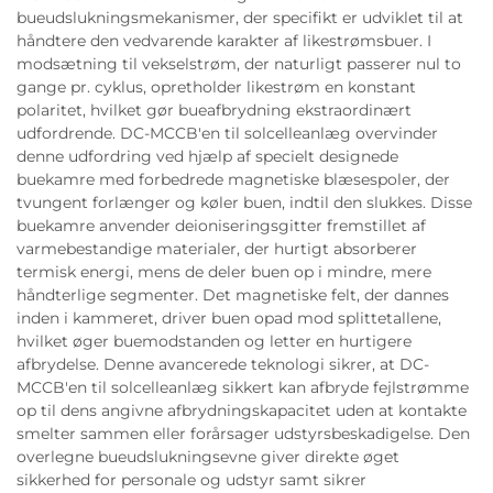
bueudslukningsmekanismer, der specifikt er udviklet til at
håndtere den vedvarende karakter af likestrømsbuer. I
modsætning til vekselstrøm, der naturligt passerer nul to
gange pr. cyklus, opretholder likestrøm en konstant
polaritet, hvilket gør bueafbrydning ekstraordinært
udfordrende. DC-MCCB'en til solcelleanlæg overvinder
denne udfordring ved hjælp af specielt designede
buekamre med forbedrede magnetiske blæsespoler, der
tvungent forlænger og køler buen, indtil den slukkes. Disse
buekamre anvender deioniseringsgitter fremstillet af
varmebestandige materialer, der hurtigt absorberer
termisk energi, mens de deler buen op i mindre, mere
håndterlige segmenter. Det magnetiske felt, der dannes
inden i kammeret, driver buen opad mod splittetallene,
hvilket øger buemodstanden og letter en hurtigere
afbrydelse. Denne avancerede teknologi sikrer, at DC-
MCCB'en til solcelleanlæg sikkert kan afbryde fejlstrømme
op til dens angivne afbrydningskapacitet uden at kontakte
smelter sammen eller forårsager udstyrsbeskadigelse. Den
overlegne bueudslukningsevne giver direkte øget
sikkerhed for personale og udstyr samt sikrer