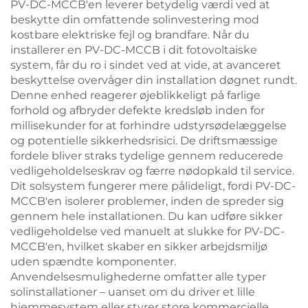
PV-DC-MCCB'en leverer betydelig værdi ved at
beskytte din omfattende solinvestering mod
kostbare elektriske fejl og brandfare. Når du
installerer en PV-DC-MCCB i dit fotovoltaiske
system, får du ro i sindet ved at vide, at avanceret
beskyttelse overvåger din installation døgnet rundt.
Denne enhed reagerer øjeblikkeligt på farlige
forhold og afbryder defekte kredsløb inden for
millisekunder for at forhindre udstyrsødelæggelse
og potentielle sikkerhedsrisici. De driftsmæssige
fordele bliver straks tydelige gennem reducerede
vedligeholdelseskrav og færre nødopkald til service.
Dit solsystem fungerer mere pålideligt, fordi PV-DC-
MCCB'en isolerer problemer, inden de spreder sig
gennem hele installationen. Du kan udføre sikker
vedligeholdelse ved manuelt at slukke for PV-DC-
MCCB'en, hvilket skaber en sikker arbejdsmiljø
uden spændte komponenter.
Anvendelsesmulighederne omfatter alle typer
solinstallationer – uanset om du driver et lille
hjemmesystem eller styrer store kommercielle