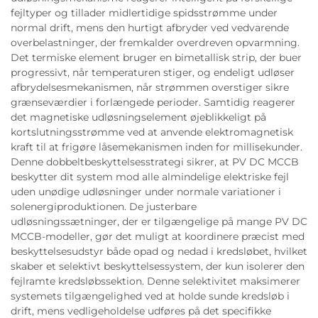
fejltyper og tillader midlertidige spidsstrømme under
normal drift, mens den hurtigt afbryder ved vedvarende
overbelastninger, der fremkalder overdreven opvarmning.
Det termiske element bruger en bimetallisk strip, der buer
progressivt, når temperaturen stiger, og endeligt udløser
afbrydelsesmekanismen, når strømmen overstiger sikre
grænseværdier i forlængede perioder. Samtidig reagerer
det magnetiske udløsningselement øjeblikkeligt på
kortslutningsstrømme ved at anvende elektromagnetisk
kraft til at frigøre låsemekanismen inden for millisekunder.
Denne dobbeltbeskyttelsesstrategi sikrer, at PV DC MCCB
beskytter dit system mod alle almindelige elektriske fejl
uden unødige udløsninger under normale variationer i
solenergiproduktionen. De justerbare
udløsningssætninger, der er tilgængelige på mange PV DC
MCCB-modeller, gør det muligt at koordinere præcist med
beskyttelsesudstyr både opad og nedad i kredsløbet, hvilket
skaber et selektivt beskyttelsessystem, der kun isolerer den
fejlramte kredsløbssektion. Denne selektivitet maksimerer
systemets tilgængelighed ved at holde sunde kredsløb i
drift, mens vedligeholdelse udføres på det specifikke