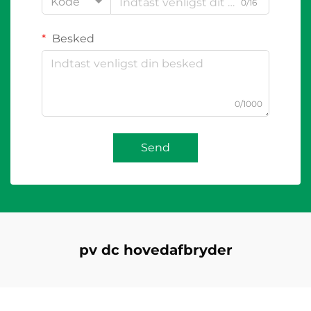
Kode
0/16
Besked
0/1000
Send
pv dc hovedafbryder