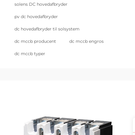
solens DC hovedafbryder
pv dc hovedafbryder
dc hovedafbryder til solsystem
dc mccb producent
dc mccb engros
dc mccb typer