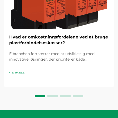
Hvad er omkostningsfordelene ved at bruge
plastforbindelseskasser?
Elbranchen fortsætter med at udvikle sig med
innovative løsninger, der prioriterer både
omkostningseffektivitet og pålidelighed. Blandt disse
fremskridt er plastforbindelseskassen fremkommet
Se mere
som en spilændrende komponent til elinstallationer...