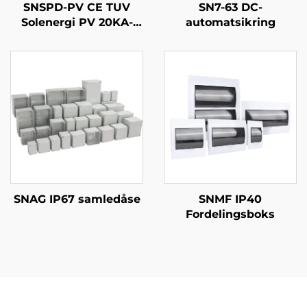
SNSPD-PV CE TUV
SN7-63 DC-
Solenergi PV 20KA-
automatsikring
40kA 2P 3P DC 500V
600V 800V 1000V
1500V DPS
Overspændingsbeskytter
Beskyttelsesenhed
mod overspænding
SPD
SNAG IP67 samledåse
SNMF IP40
Fordelingsboks