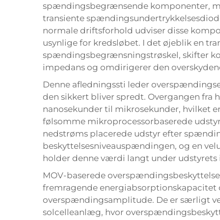
spændingsbegrænsende komponenter, mest
transiente spændingsundertrykkelsesdiode
normale driftsforhold udviser disse kompo
usynlige for kredsløbet. I det øjeblik en 
spændingsbegrænsningstrøskel, skifter ko
impedans og omdirigerer den overskydend
Denne afledningssti leder overspændingsen
den sikkert bliver spredt. Overgangen fra 
nanosekunder til mikrosekunder, hvilket er
følsomme mikroprocessorbaserede udstyr.
nedstrøms placerede udstyr efter spændi
beskyttelsesniveauspændingen, og en ve
holder denne værdi langt under udstyre
MOV-baserede overspændingsbeskyttelsese
fremragende energiabsorptionskapacitet o
overspændingsamplitude. De er særligt v
solcelleanlæg, hvor overspændingsbeskyt