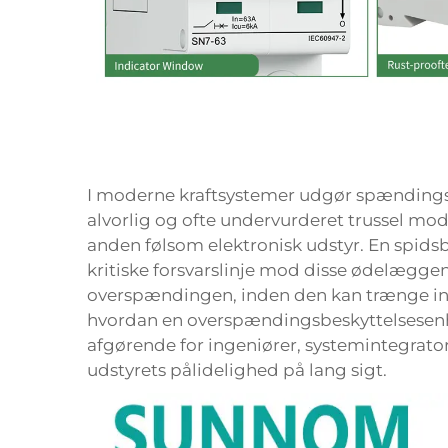
I moderne kraftsystemer udgør spændings
alvorlig og ofte undervurderet trussel mod
anden følsom elektronisk udstyr. En
spids
kritiske forsvarslinje mod disse ødelægg
overspændingen, inden den kan trænge ind 
hvordan en overspændingsbeskyttelsesenhe
afgørende for ingeniører, systemintegratore
udstyrets pålidelighed på lang sigt.