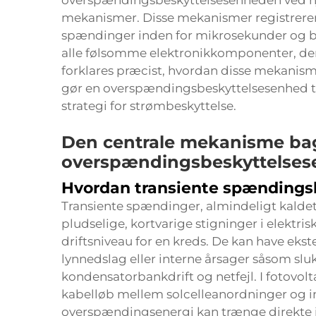
overspændingsbeskyttelsesenheden ved hjæ
mekanismer. Disse mekanismer registrerer
spændinger inden for mikrosekunder og be
alle følsomme elektronikkomponenter, der er
forklares præcist, hvordan disse mekanisme
gør en overspændingsbeskyttelsesenhed t
strategi for strømbeskyttelse.
Den centrale mekanisme ba
overspændingsbeskyttelse
Hvordan transiente spændings
Transiente spændinger, almindeligt kaldet
pludselige, kortvarige stigninger i elektr
driftsniveau for en kreds. De kan have ekst
lynnedslag eller interne årsager såsom sluk
kondensatorbankdrift og netfejl. I fotovolt
kabelløb mellem solcelleanordninger og inv
overspændingsenergi kan trænge direkte