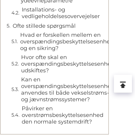
ydeevneparametre
Installations- og
vedligeholdelsesovervejelser
Ofte stillede spørgsmål
Hvad er forskellen mellem en
overspændingsbeskyttelsesenhed
og en sikring?
Hvor ofte skal en
overspændingsbeskyttelsesenhed
udskiftes?
Kan en
overspændingsbeskyttelsesenhed
anvendes til både vekselstrøms-
og jævnstrømssystemer?
Påvirker en
overstrømsbeskyttelsesenhed
den normale systemdrift?