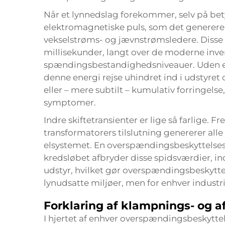
Når et lynnedslag forekommer, selv på betyd
elektromagnetiske puls, som det generere
vekselstrøms- og jævnstrømsledere. Disse tr
millisekunder, langt over de moderne inve
spændingsbestandighedsniveauer. Uden e
denne energi rejse uhindret ind i udstyret o
eller – mere subtilt – kumulativ forringelse
symptomer.
Indre skiftetransienter er lige så farlige.
transformatorers tilslutning genererer al
elsystemet. En overspændingsbeskyttelsese
kredsløbet afbryder disse spidsværdier, i
udstyr, hvilket gør overspændingsbeskyttel
lynudsatte miljøer, men for enhver industri
Forklaring af klampnings- og 
I hjertet af enhver overspændingsbeskytte