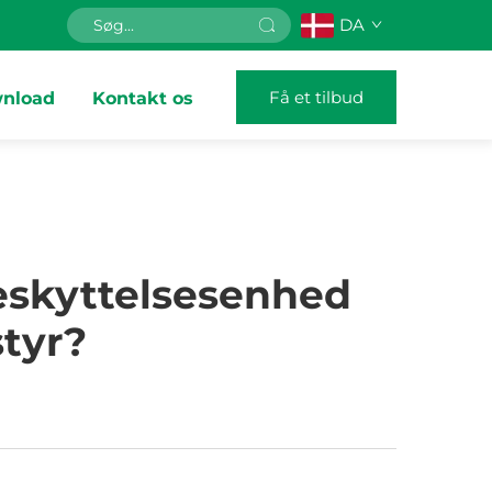
DA
Få et tilbud
nload
Kontakt os
skyttelsesenhed
tyr?