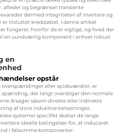
lp af en præcis række fysiske og elektriske
, afleder og begrænser transiente
vareder dermed integriteten af invertere og
 tilsluttet kredsløbet. I denne artikel
r fungerer, hvorfor de er vigtige, og hvad der
il en uundværlig komponent i enhver robust
g en
senhed
hændelser opstår
 overspændinger eller spidsværdier, er
isk spænding, der langt overstiger den normale
erne årsager såsom direkte eller indirekte
ning af store induktive belastninger,
aiske systemer specifikt skaber de lange
ertere ideelle betingelser for, at induceret
 ind i følsomme komponenter.