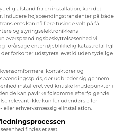
elig afstand fra en installation, kan det
r, inducere højspændingstransienter på både
ansients kan nå flere tusinde volt på få
rtere og styringselektronikkens
n overspændingsbeskyttelsesenhed vil
g forårsage enten øjeblikkelig katastrofal fejl
, der forkorter udstyrets levetid uden tydelige
 Frekvensomformere, kontaktorer og
le spændingsspids, der udbreder sig gennem
nhed installeret ved kritiske knudepunkter i
nden de kan påvirke følsomme efterfølgende
se relevant ikke kun for udendørs eller
- eller erhvervsmæssig elinstallation.
afledningsprocessen
lsesenhed findes et sæt