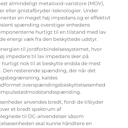
 almindeligt metaloxid-varistore (MOV),
r eller gnistafbryder-teknologier. Under
nenter en meget høj impedans og er effektivt
transient spænding overstiger enhedens
mponenterne hurtigt til en tilstand med lav
e energi væk fra den beskyttede udstyr.
ergien til jordforbindelsessystemet, hvor
høj impedans til lav impedans sker på
 hurtigt nok til at beskytte endda de mest
 Den resterende spænding, der når det
ngsbegrænsning, kaldes
ludformet overspændingsbeskyttelsesenhed
ts impulsstødmodstandsspænding.
nheder anvendes bredt, fordi de tilbyder
ver et bredt spektrum af
elegnede til DC-anvendelser såsom
telsesenheden skal kunne håndtere en