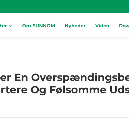
ter
Om SUNNOM
Nyheder
Video
Dow
ter En Overspændingsbe
ertere Og Følsomme Uds