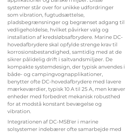
applikationer og barske miljøer. Disse
systemer står over for unikke udfordringer
som vibration, fugtudsættelse,
pladsbegrænsninger og begrænset adgang til
vedligeholdelse, hvilket påvirker valg og
installation af kredsløbsafbrydere. Marine DC-
hovedafbrydere skal opfylde strenge krav til
korrosionsbestandighed, samtidig med at de
sikrer pålidelig drift i saltvandsmiljøer. De
kompakte systemdesign, der typisk anvendes i
både- og campingvognapplikationer,
benytter ofte DC-hovedafbrydere med lavere
mærkeværdier, typisk 10 A til 25 A, men kræver
enheder med forbedret mekanisk robusthed
for at modstå konstant bevægelse og
vibration.
Integrationen af DC-MSB'er i marine
solsystemer indebærer ofte samarbejde med