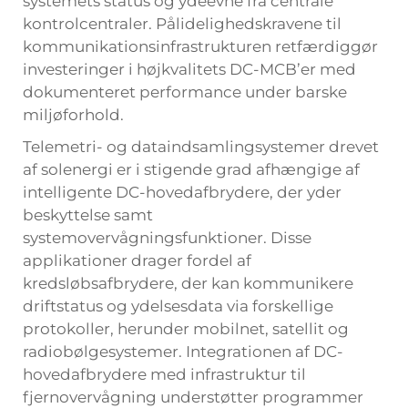
systemets status og ydeevne fra centrale
kontrolcentraler. Pålidelighedskravene til
kommunikationsinfrastrukturen retfærdiggør
investeringer i højkvalitets DC-MCB’er med
dokumenteret performance under barske
miljøforhold.
Telemetri- og dataindsamlingsystemer drevet
af solenergi er i stigende grad afhængige af
intelligente DC-hovedafbrydere, der yder
beskyttelse samt
systemovervågningsfunktioner. Disse
applikationer drager fordel af
kredsløbsafbrydere, der kan kommunikere
driftstatus og ydelsesdata via forskellige
protokoller, herunder mobilnet, satellit og
radiobølgesystemer. Integrationen af DC-
hovedafbrydere med infrastruktur til
fjernovervågning understøtter programmer