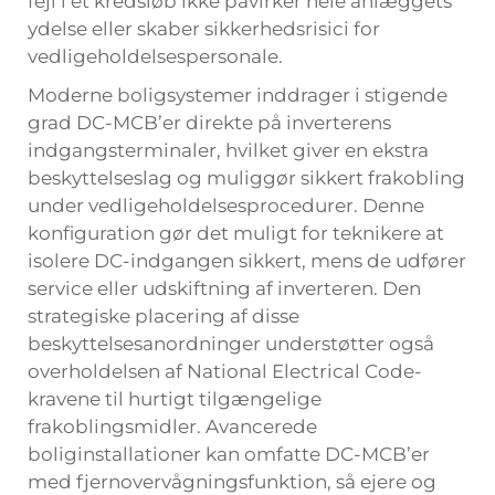
fejl i ét kredsløb ikke påvirker hele anlæggets
ydelse eller skaber sikkerhedsrisici for
vedligeholdelsespersonale.
Moderne boligsystemer inddrager i stigende
grad DC-MCB’er direkte på inverterens
indgangsterminaler, hvilket giver en ekstra
beskyttelseslag og muliggør sikkert frakobling
under vedligeholdelsesprocedurer. Denne
konfiguration gør det muligt for teknikere at
isolere DC-indgangen sikkert, mens de udfører
service eller udskiftning af inverteren. Den
strategiske placering af disse
beskyttelsesanordninger understøtter også
overholdelsen af National Electrical Code-
kravene til hurtigt tilgængelige
frakoblingsmidler. Avancerede
boliginstallationer kan omfatte DC-MCB’er
med fjernovervågningsfunktion, så ejere og