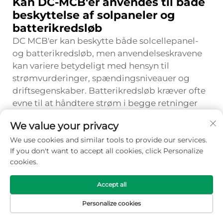
Kan DC-MCB'er anvendes til både
beskyttelse af solpaneler og
batterikredsløb
DC MCB'er kan beskytte både solcellepanel-
og batterikredsløb, men anvendelseskravene
kan variere betydeligt med hensyn til
strømvurderinger, spændingsniveauer og
driftsegenskaber. Batterikredsløb kræver ofte
evne til at håndtere strøm i begge retninger
samt højere strømvurderinger sammenlignet
We value your privacy
med beskyttelse af solcellestræng. Nogle
We use cookies and similar tools to provide our services.
installationer bruger separate DC MCB'er, der
If you don't want to accept all cookies, click Personalize
er optimeret til hver enkelt applikation, mens
cookies.
andre anvender enheder, der er vurderet for de
mest krævende forhold i begge kredsløb.
Accept all
Valget bør tage hensyn til de specifikke krav
for hver kredsløbstype for at sikre optimal
Personalize cookies
beskyttelse og systemydelse.