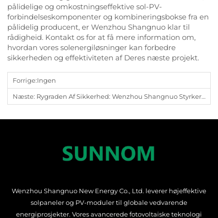
pålidelige og omkostningseffektive sol-PV-
forbindelseskomponenter og kombineringsbokse fra en
pålidelig producent, er Wenzhou Shangnuo klar til
rådigheid. Kontakt os for at få mere information om,
hvordan vores solenergiløsninger kan forbedre
sikkerheden og effektiviteten af Deres næste projekt.
Forrige:
Ingen
Næste:
Rygraden Af Sikkerhed: Wenzhou Shangnuo Styrker Sit Engagement I Kvalitet I MCB- Og SPD-Produktion
Wenzhou Shangnuo New Energy Co., Ltd. leverer højeffektive
solpaneler og PV-moduler til globale vedvarende
energiprosjekter. Vores avancerede fotovoltaiske teknologi