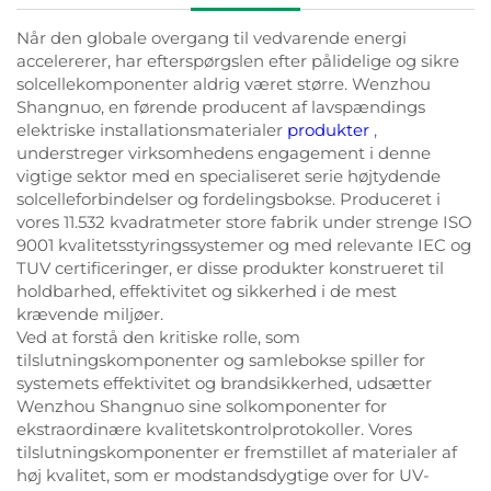
Når den globale overgang til vedvarende energi
accelererer, har efterspørgslen efter pålidelige og sikre
solcellekomponenter aldrig været større. Wenzhou
Shangnuo, en førende producent af lavspændings
elektriske installationsmaterialer
produkter
,
understreger virksomhedens engagement i denne
vigtige sektor med en specialiseret serie højtydende
solcelleforbindelser og fordelingsbokse. Produceret i
vores 11.532 kvadratmeter store fabrik under strenge ISO
9001 kvalitetsstyringssystemer og med relevante IEC og
TUV certificeringer, er disse produkter konstrueret til
holdbarhed, effektivitet og sikkerhed i de mest
krævende miljøer.
Ved at forstå den kritiske rolle, som
tilslutningskomponenter og samlebokse spiller for
systemets effektivitet og brandsikkerhed, udsætter
Wenzhou Shangnuo sine solkomponenter for
ekstraordinære kvalitetskontrolprotokoller. Vores
tilslutningskomponenter er fremstillet af materialer af
høj kvalitet, som er modstandsdygtige over for UV-