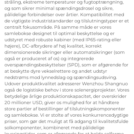
stråling, ekstreme temperaturer og fugtoptrængning,
og som sikrer minimal spændingsdrosel og sikre,
pålidelige forbindelser over årtier. Kompatibilitet med
de vigtigste industristandarder og tilslutningstyper er et
centralt fokusområde. På samme måde er vores
samlebokse designet til optimal beskyttelse og er
udstyret med robuste kabiner (med IP65-rating eller
højere), DC-afbrydere af høj kvalitet, korrekt
dimensionerede sikringer eller automatsikringer (som
også er produceret af os) og integrerede
overspændingsbeskyttelser (SPD), som er afgørende for
at beskytte dyre vekselrettere og andet udstyr
nedstrøms mod lynnedslag og spændingsudsving.
Udover produktkvalitet adresserer Wenzhou Shangnuo
også de logistiske behov i store solenergiprojekter. Vores
betydelige årlige produktionskapacitet, der overskrider
20 millioner USD, giver os mulighed for at håndtere
store partier af bestillinger af tilslutningskomponenter
og samlebokse. Vi er stolte af vores konkurrencedygtige
priser, som gør det muligt at få adgang til kvalitetsfulde
solkomponenter, kombineret med pålidelige
leveringstider, som er afgørende for at holde solfarme