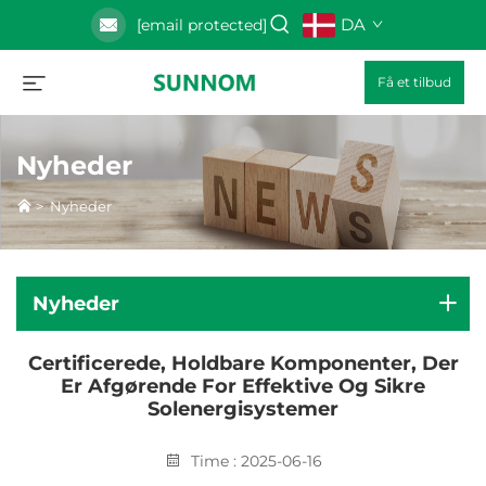
DA
[email protected]
Få et tilbud
Nyheder
>
Nyheder
Nyheder
Certificerede, Holdbare Komponenter, Der
Er Afgørende For Effektive Og Sikre
Solenergisystemer
Time : 2025-06-16