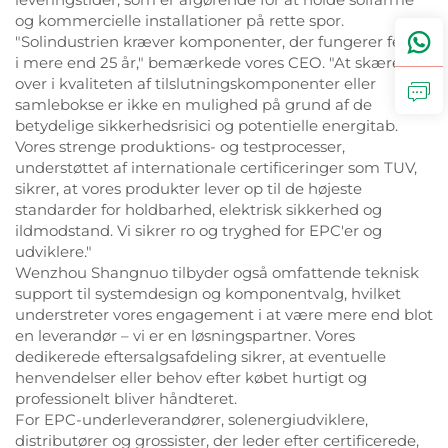
og kommercielle installationer på rette spor.
"Solindustrien kræver komponenter, der fungerer fejlfrit
i mere end 25 år," bemærkede vores CEO. "At skære
over i kvaliteten af tilslutningskomponenter eller
samlebokse er ikke en mulighed på grund af de
betydelige sikkerhedsrisici og potentielle energitab.
Vores strenge produktions- og testprocesser,
understøttet af internationale certificeringer som TUV,
sikrer, at vores produkter lever op til de højeste
standarder for holdbarhed, elektrisk sikkerhed og
ildmodstand. Vi sikrer ro og tryghed for EPC'er og
udviklere."
Wenzhou Shangnuo tilbyder også omfattende teknisk
support til systemdesign og komponentvalg, hvilket
understreter vores engagement i at være mere end blot
en leverandør – vi er en løsningspartner. Vores
dedikerede eftersalgsafdeling sikrer, at eventuelle
henvendelser eller behov efter købet hurtigt og
professionelt bliver håndteret.
For EPC-underleverandører, solenergiudviklere,
distributører og grossister, der leder efter certificerede,