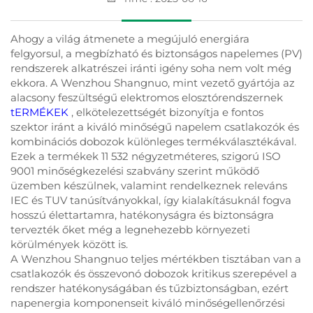
Ahogy a világ átmenete a megújuló energiára
felgyorsul, a megbízható és biztonságos napelemes (PV)
rendszerek alkatrészei iránti igény soha nem volt még
ekkora. A Wenzhou Shangnuo, mint vezető gyártója az
alacsony feszültségű elektromos elosztórendszernek
tERMÉKEK
, elkötelezettségét bizonyítja e fontos
szektor iránt a kiváló minőségű napelem csatlakozók és
kombinációs dobozok különleges termékválasztékával.
Ezek a termékek 11 532 négyzetméteres, szigorú ISO
9001 minőségkezelési szabvány szerint működő
üzemben készülnek, valamint rendelkeznek releváns
IEC és TUV tanúsítványokkal, így kialakításuknál fogva
hosszú élettartamra, hatékonyságra és biztonságra
tervezték őket még a legnehezebb környezeti
körülmények között is.
A Wenzhou Shangnuo teljes mértékben tisztában van a
csatlakozók és összevonó dobozok kritikus szerepével a
rendszer hatékonyságában és tűzbiztonságban, ezért
napenergia komponenseit kiváló minőségellenőrzési