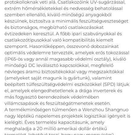
protokolloknak veti alá. Csatlakozóink UV-sugárzással,
extrém hőmérsékletekkel és nedvesség behatolással
szemben ellenálló, kiváló minőségű anyagokból
készülnek, biztosítva a minimális feszültségveszteséget
és biztonságos, megbízható csatlakozásokat
évtizedeken keresztül. A főbb ipari szabványokkal és
csatlakozótípusokkal való kompatibilitás kiemelt
szempont. Hasonlóképpen, összevonó dobozainkat
optimális védelemre tervezték, amelyek erős tokozással
(IP65-ös vagy annál magasabb védelmi osztály), kiváló
minőségű DC leválasztó kapcsolókkal, megfelelő
névleges áramú biztosítékokkal vagy megszakítókkal
(amelyeket saját magunk is gyártunk), valamint
beépített túlfeszültségvédelmi eszközökkel (SPD) látjuk
el, amelyek elengedhetetlenek a drága inverterek és
más fogyasztó berendezések védelmében
villámcsapások és feszültségátmenetek esetén.
A termékminőségen túlmenően a Wenzhou Shangnuo
nagy léptékű napelemes projektek logisztikai igényeit is
kielégíti. Éves termelési kapacitásunk, amely
meghaladja a 20 millió amerikai dollár értékű
termelést, lehetővé teszi, hogy nagy mennyiségű