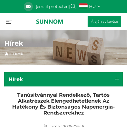
HU
[email protected]
Árajánlat kérése
Hírek
>
Hírek
Hírek
Tanúsítvánnyal Rendelkező, Tartós
Alkatrészek Elengedhetetlenek Az
Hatékony És Biztonságos Napenergia-
Rendszerekhez
Time : 2025-06-16