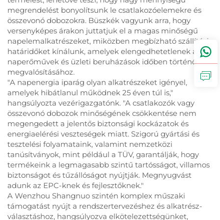
megrendelést bonyolítsunk le csatlakozóelemekre és
összevonó dobozokra. Büszkék vagyunk arra, hogy
versenyképes árakon juttatjuk el a magas minőségű
napelemalkatrészeket, miközben megbízható szállítási
határidőket kínálunk, amelyek elengedhetetlenek a
naperőművek és üzleti beruházások időben történő
megvalósításához.
"A napenergia iparág olyan alkatrészeket igényel,
amelyek hibátlanul működnek 25 éven túl is,"
hangsúlyozta vezérigazgatónk. "A csatlakozók vagy
összevonó dobozok minőségének csökkentése nem
megengedett a jelentős biztonsági kockázatok és
energiaelérési veszteségek miatt. Szigorú gyártási és
tesztelési folyamataink, valamint nemzetközi
tanúsítványok, mint például a TÜV, garantálják, hogy
termékeink a legmagasabb szintű tartósságot, villamos
biztonságot és tűzállóságot nyújtják. Megnyugvást
adunk az EPC-knek és fejlesztőknek."
A Wenzhou Shangnuo szintén komplex műszaki
támogatást nyújt a rendszertervezéshez és alkatrész-
választáshoz, hangsúlyozva elkötelezettségünket,