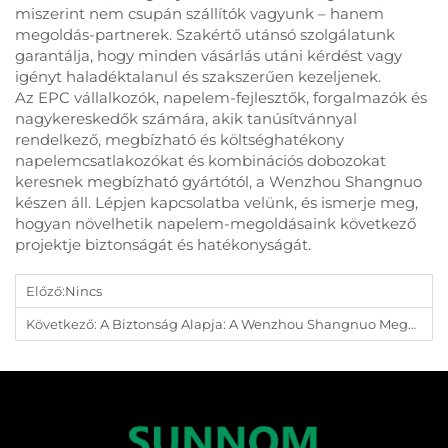
miszerint nem csupán szállítók vagyunk – hanem
megoldás-partnerek. Szakértő utánsó szolgálatunk
garantálja, hogy minden vásárlás utáni kérdést vagy
igényt haladéktalanul és szakszerűen kezeljenek.
Az EPC vállalkozók, napelem-fejlesztők, forgalmazók és
nagykereskedők számára, akik tanúsítvánnyal
rendelkező, megbízható és költséghatékony
napelemcsatlakozókat és kombinációs dobozokat
keresnek megbízható gyártótól, a Wenzhou Shangnuo
készen áll. Lépjen kapcsolatba velünk, és ismerje meg,
hogyan növelhetik napelem-megoldásaink következő
projektje biztonságát és hatékonyságát.
Előző:
Nincs
Következő:
A Biztonság Alapja: A Wenzhou Shangnuo Megerősíti Elköteleződését A Minőség Iránt Az MCB És SPD Gyártásban