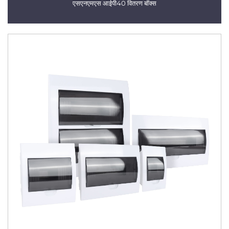
एसएनएमएस आईपी40 वितरण बॉक्स