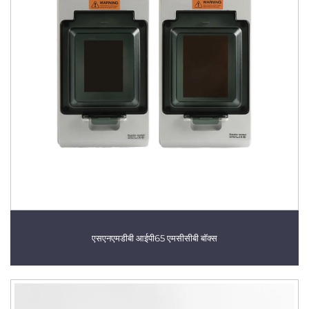
एसएनएमडीबी आईपी65 एमसीसीबी बॉक्स