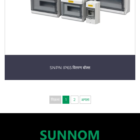
SNPN IP65 वितरण बॉक्स
पिछला
1
2
अगला