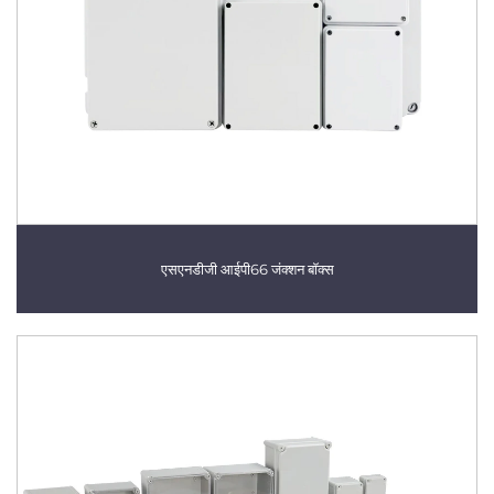
एसएनडीजी आईपी66 जंक्शन बॉक्स