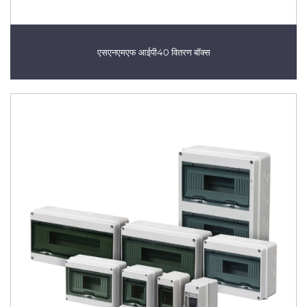
एसएनएमएफ आईपी40 वितरण बॉक्स