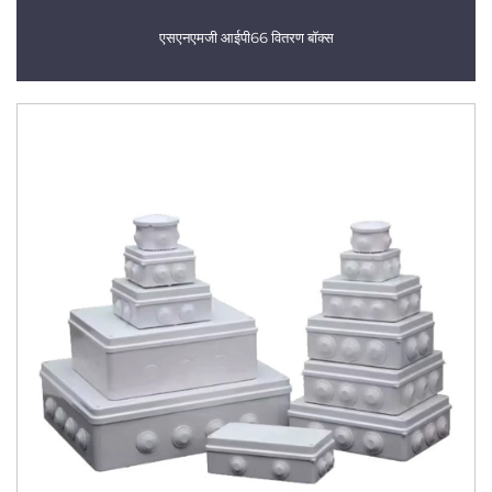
एसएनएमजी आईपी66 वितरण बॉक्स