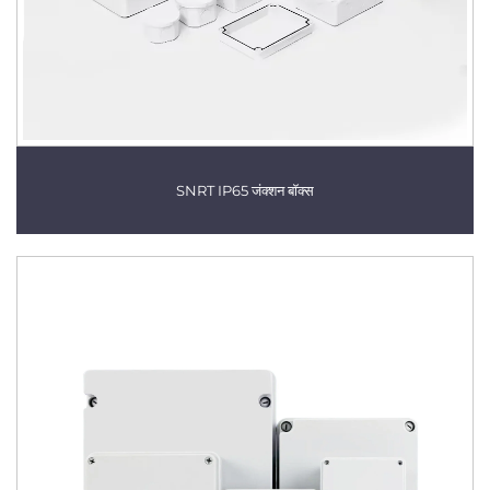
SNRT IP65 जंक्शन बॉक्स