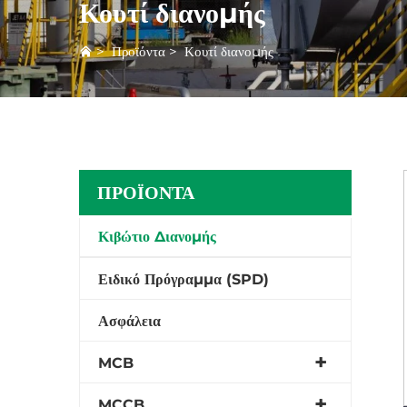
Κουτί διανομής
>
Προϊόντα
>
Κουτί διανομής
ΠΡΟΪΌΝΤΑ
Κιβώτιο Διανομής
Ειδικό Πρόγραμμα (SPD)
Ασφάλεια
MCB
MCCB