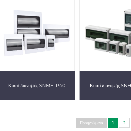
Κουτί διανομής SNMF IP40
Κουτί διανομής SN
Προηγούμενο
1
2