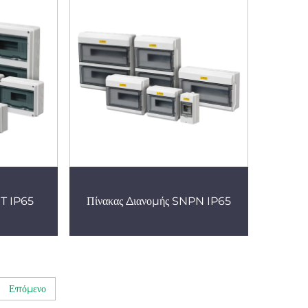
HT IP65
Πίνακας Διανομής SNPN IP65
Επόμενο