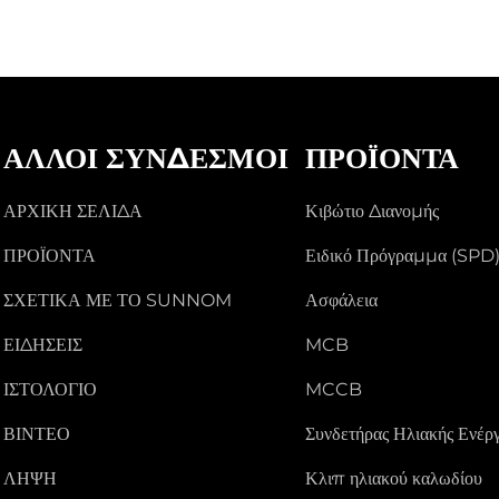
ΆΛΛΟΙ ΣΎΝΔΕΣΜΟΙ
ΠΡΟΪΌΝΤΑ
ΑΡΧΙΚΉ ΣΕΛΊΔΑ
Κιβώτιο Διανομής
ΠΡΟΪΌΝΤΑ
Ειδικό Πρόγραμμα (SPD
ΣΧΕΤΙΚΆ ΜΕ ΤΟ SUNNOM
Ασφάλεια
ΕΙΔΉΣΕΙΣ
MCB
ΙΣΤΟΛΌΓΙΟ
MCCB
ΒΊΝΤΕΟ
Συνδετήρας Ηλιακής Ενέργ
ΛΉΨΗ
Κλιπ ηλιακού καλωδίου