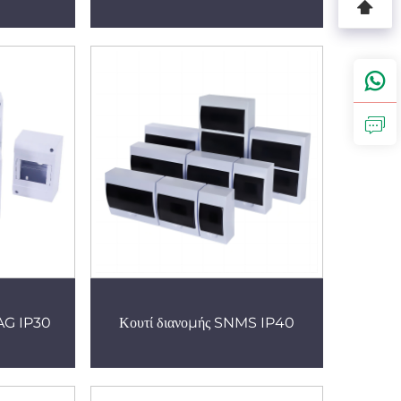
AG IP30
Κουτί διανομής SNMS IP40