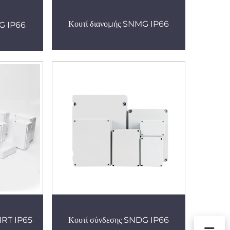
Κουτί διανομής SNMG IP66
KG IP66
NRT IP65
Κουτί σύνδεσης SNDG IP66