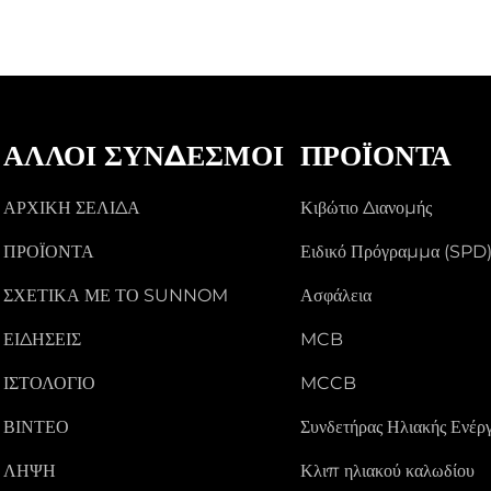
ΆΛΛΟΙ ΣΎΝΔΕΣΜΟΙ
ΠΡΟΪΌΝΤΑ
ΑΡΧΙΚΉ ΣΕΛΊΔΑ
Κιβώτιο Διανομής
ΠΡΟΪΌΝΤΑ
Ειδικό Πρόγραμμα (SPD
ΣΧΕΤΙΚΆ ΜΕ ΤΟ SUNNOM
Ασφάλεια
ΕΙΔΉΣΕΙΣ
MCB
ΙΣΤΟΛΌΓΙΟ
MCCB
ΒΊΝΤΕΟ
Συνδετήρας Ηλιακής Ενέργ
ΛΉΨΗ
Κλιπ ηλιακού καλωδίου