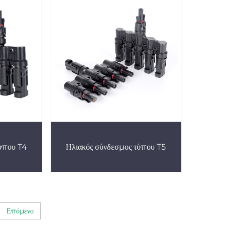
τύπου T4
Ηλιακός σύνδεσμος τύπου T5
Επόμενο