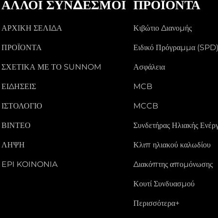
ΆΛΛΟΙ ΣΎΝΔΕΣΜΟΙ
ΠΡΟΪΌΝΤΑ
ΑΡΧΙΚΉ ΣΕΛΊΔΑ
Κιβώτιο Διανομής
ΠΡΟΪΌΝΤΑ
Ειδικό Πρόγραμμα (SPD
ΣΧΕΤΙΚΆ ΜΕ ΤΟ SUNNOM
Ασφάλεια
ΕΙΔΉΣΕΙΣ
MCB
ΙΣΤΟΛΌΓΙΟ
MCCB
ΒΊΝΤΕΟ
Συνδετήρας Ηλιακής Ενέργ
ΛΉΨΗ
Κλιπ ηλιακού καλωδίου
EPI KOINONIA
Διακόπτης απομόνωσης
Κουτί Συνδυασμού
Περισσότερα+