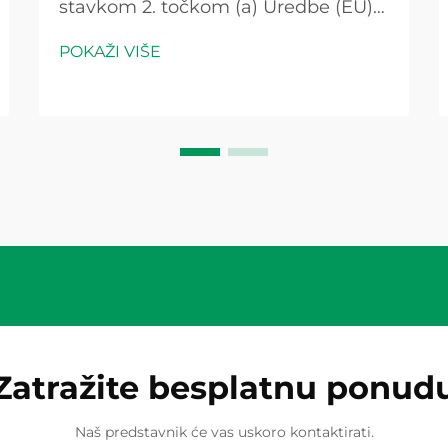
stavkom 2. točkom (a) Uredbe (EU)
br. 528/2012 Komisija je odlučila da
POKAŽI VIŠE
se u skladu s člankom 3. stavkom 2.
točkom (a) Uredbe (EU) br. 528/2012
upotrijebi sustav za proizvodnju
energije iz obnovljivih izvora. Ova
bitna komponenta služi kao prva
agregacija...
Zatražite besplatnu ponud
Naš predstavnik će vas uskoro kontaktirati.