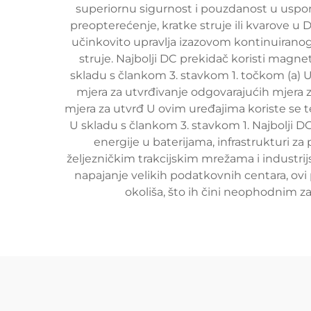
superiornu sigurnost i pouzdanost u uspor
preopterećenje, kratke struje ili kvarove u
učinkovito upravlja izazovom kontinuiranog 
struje. Najbolji DC prekidač koristi magne
skladu s člankom 3. stavkom 1. točkom (a) U
mjera za utvrđivanje odgovarajućih mjera 
mjera za utvrđ U ovim uređajima koriste se t
U skladu s člankom 3. stavkom 1. Najbolji D
energije u baterijama, infrastrukturi z
željezničkim trakcijskim mrežama i industrij
napajanje velikih podatkovnih centara, ov
okoliša, što ih čini neophodnim z