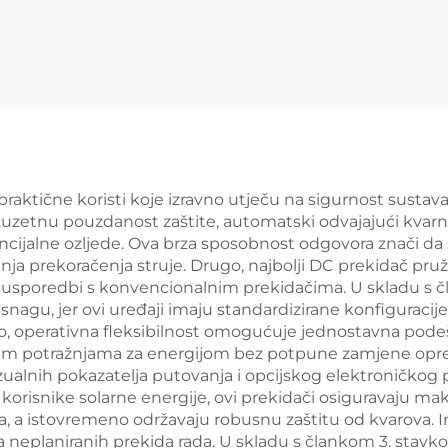
raktične koristi koje izravno utječu na sigurnost sustav
izuzetnu pouzdanost zaštite, automatski odvajajući kvarn
ijalne ozljede. Ova brza sposobnost odgovora znači da su v
nja prekoračenja struje. Drugo, najbolji DC prekidač pruž
 u usporedbi s konvencionalnim prekidačima. U skladu s č
nagu, jer ovi uređaji imaju standardizirane konfiguracije
, operativna fleksibilnost omogućuje jednostavna podeša
ćim potražnjama za energijom bez potpune zamjene opre
alnih pokazatelja putovanja i opcijskog elektroničkog 
korisnike solarne energije, ovi prekidači osiguravaju ma
, a istovremeno održavaju robusnu zaštitu od kvarova. Ind
 neplaniranih prekida rada. U skladu s člankom 3. stavko