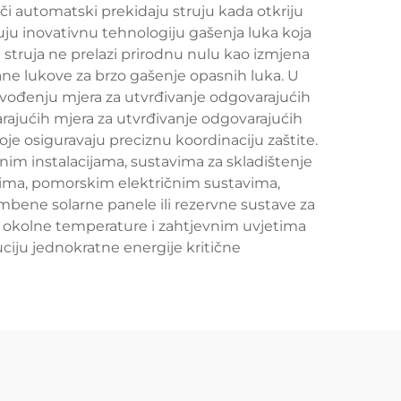
i automatski prekidaju struju kada otkriju
uju inovativnu tehnologiju gašenja luka koja
 struja ne prelazi prirodnu nulu kao izmjena
rane lukove za brzo gašenje opasnih luka. U
 uvođenju mjera za utvrđivanje odgovarajućih
rajućih mjera za utvrđivanje odgovarajućih
je osiguravaju preciznu koordinaciju zaštite.
nim instalacijama, sustavima za skladištenje
jačima, pomorskim električnim sustavima,
ambene solarne panele ili rezervne sustave za
a okolne temperature i zahtjevnim uvjetima
ciju jednokratne energije kritične