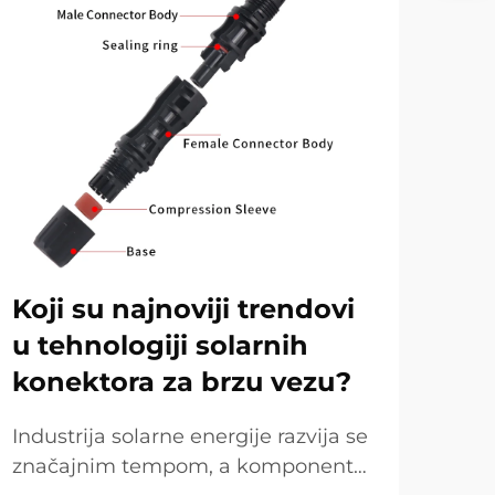
Koji su najnoviji trendovi
Ka
u tehnologiji solarnih
pr
konektora za brzu vezu?
pre
op
Industrija solarne energije razvija se
značajnim tempom, a komponente
U m