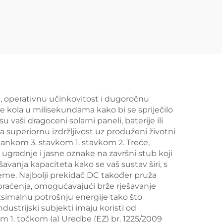
lampicom
a, operativnu učinkovitost i dugoročnu
e kola u milisekundama kako bi se spriječilo
aši dragoceni solarni paneli, baterije ili
a superiornu izdržljivost uz produženi životni
lankom 3. stavkom 1. stavkom 2. Treće,
 ugradnje i jasne oznake na završni stub koji
vanja kapaciteta kako se vaš sustav širi, s
me. Najbolji prekidač DC također pruža
praćenja, omogućavajući brže rješavanje
ksimalnu potrošnju energije tako što
ustrijski subjekti imaju koristi od
m 1. točkom (a) Uredbe (EZ) br. 1225/2009