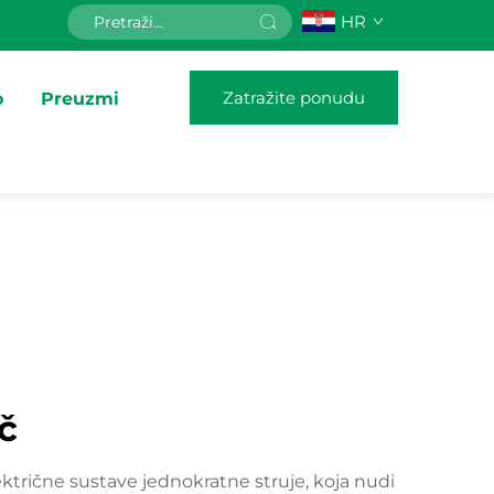
HR
Zatražite ponudu
o
Preuzmi
č
ktrične sustave jednokratne struje, koja nudi