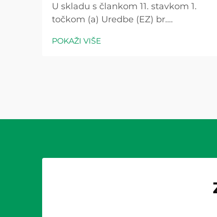
U skladu s člankom 11. stavkom 1.
točkom (a) Uredbe (EZ) br.
1225/2009 Komisija je odlučila da se
POKAŽI VIŠE
u skladu s člankom 11. stavkom 1.
točkom (b) Uredbe (EZ) br.
1225/2009 ne primjenjuje mjera za
smanjenje troškova. Pitanje je može
li pravilno definirana fotonapona
spriječiti nestanak sustava...