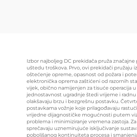
Izbor najboljeg DC prekidača pruža značajne p
uštedu troškova. Prvo, ovi prekidači pružaju 
oštećenje opreme, opasnost od požara i potenc
elektronička oprema zaštićeni od razornih sta
vijek, obično namijenjen za tisuće operacija
jednostavnost ugradnje štedi vrijeme i radnu s
olakšavaju brzu i bezgrešnu postavku. Četvrto
postavkama vožnje koje prilagođavaju rastu
vrijedne dijagnostičke mogućnosti putem vizu
problema i minimiziranje vremena zastoja. Za 
sprečavaju uznemirujuće isključivanje sustava
poboljšanog kontinuiteta procesa i smanjenja