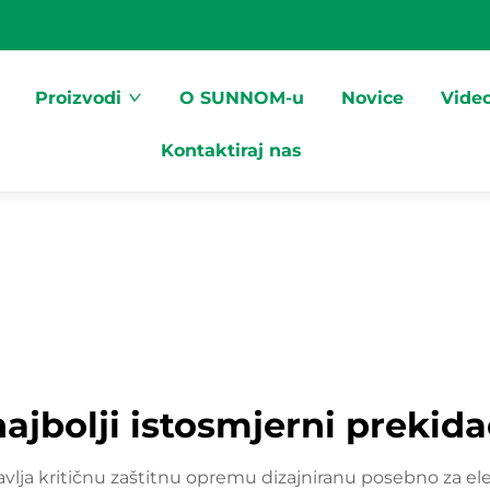
Proizvodi
O SUNNOM-u
Novice
Vide
Kontaktiraj nas
najbolji istosmjerni prekida
avlja kritičnu zaštitnu opremu dizajniranu posebno za ele