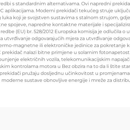
edbi s standardnim alternativama. Ovi napredni prekidač
 DC aplikacijama. Moderni prekidači tekućeg struje uključ
luka koji je svojstven sustavima s stalnom strujom, gdje
tne spojeve, napredne kontaktne materijale i specijalizi
redbe (EU) br. 528/2012 Europska komisija je odlučila o
za utvrđivanje odgovarajućih mjera za utvrđivanje odgova
ermo-magnetne ili elektroničke jedinice za pokretanje ko
C prekidač nalazi bitne primjene u solarnim fotonapetost
a punjenje električnih vozila, telekomunikacijskim napa
skim kontrolama motora u Bez obzira na to da li štite st
i prekidači pružaju dosljednu učinkovitost u promjenam
a moderne sustave obnovljive energije i mreže za distribu