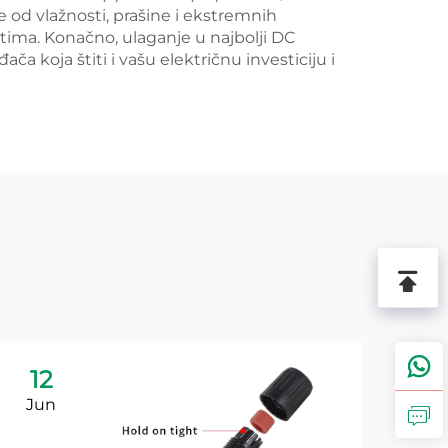
e od vlažnosti, prašine i ekstremnih
tima. Konačno, ulaganje u najbolji DC
a koja štiti i vašu električnu investiciju i
12
1
Jun
Ju