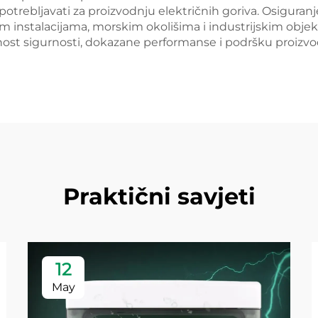
otrebljavati za proizvodnju električnih goriva. Osiguranj
 instalacijama, morskim okolišima i industrijskim objek
ost sigurnosti, dokazane performanse i podršku proizvođač
Praktični savjeti
12
May