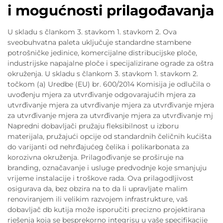
i mogućnosti prilagođavanja
U skladu s člankom 3. stavkom 1. stavkom 2. Ova
sveobuhvatna paleta uključuje standardne stambene
potrošničke jedinice, komercijalne distribucijske ploče,
industrijske napajalne ploče i specijalizirane ograde za oštra
okruženja. U skladu s člankom 3. stavkom 1. stavkom 2.
točkom (a) Uredbe (EU) br. 600/2014 Komisija je odlučila o
uvođenju mjera za utvrđivanje odgovarajućih mjera za
utvrđivanje mjera za utvrđivanje mjera za utvrđivanje mjera
za utvrđivanje mjera za utvrđivanje mjera za utvrđivanje mj
Napredni dobavljači pružaju fleksibilnost u izboru
materijala, pružajući opcije od standardnih čeličnih kućišta
do varijanti od nehrđajućeg čelika i polikarbonata za
korozivna okruženja. Prilagođivanje se proširuje na
branding, označavanje i usluge predvodnje koje smanjuju
vrijeme instalacije i troškove rada. Ova prilagodljivost
osigurava da, bez obzira na to da li upravljate malim
renoviranjem ili velikim razvojem infrastrukture, vaš
dobavljač db kutija može isporučiti precizno projektirana
rješenja koja se besprekorno integrisu u vaše specifikacije