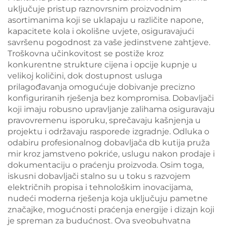
uključuje pristup raznovrsnim proizvodnim
asortimanima koji se uklapaju u različite napone,
kapacitete kola i okolišne uvjete, osiguravajući
savršenu pogodnost za vaše jedinstvene zahtjeve.
Troškovna učinkovitost se postiže kroz
konkurentne strukture cijena i opcije kupnje u
velikoj količini, dok dostupnost usluga
prilagođavanja omogućuje dobivanje precizno
konfiguriranih rješenja bez kompromisa. Dobavljači
koji imaju robusno upravljanje zalihama osiguravaju
pravovremenu isporuku, sprečavaju kašnjenja u
projektu i održavaju rasporede izgradnje. Odluka o
odabiru profesionalnog dobavljača db kutija pruža
mir kroz jamstveno pokriće, uslugu nakon prodaje i
dokumentaciju o praćenju proizvoda. Osim toga,
iskusni dobavljači stalno su u toku s razvojem
električnih propisa i tehnološkim inovacijama,
nudeći moderna rješenja koja uključuju pametne
značajke, mogućnosti praćenja energije i dizajn koji
je spreman za budućnost. Ova sveobuhvatna