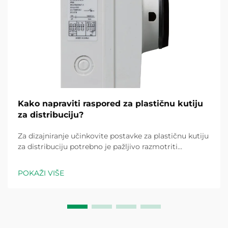
Kako napraviti raspored za plastičnu kutiju
za distribuciju?
Za dizajniranje učinkovite postavke za plastičnu kutiju
za distribuciju potrebno je pažljivo razmotriti
električne zahtjeve, sigurnosne standarde i praktične
potrebe za ugradnjom. Dobro planirana plastična
POKAŽI VIŠE
kutija za distribuciju služi kao središnji čvorište za
električnu...