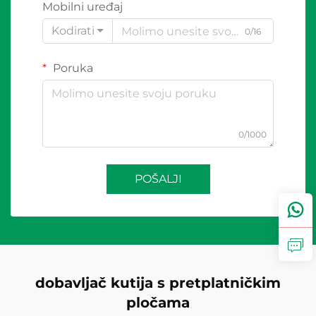
Mobilni uređaj
Kodirati
0/16
Poruka
0/1000
POŠALJI
dobavljač kutija s pretplatničkim
pločama