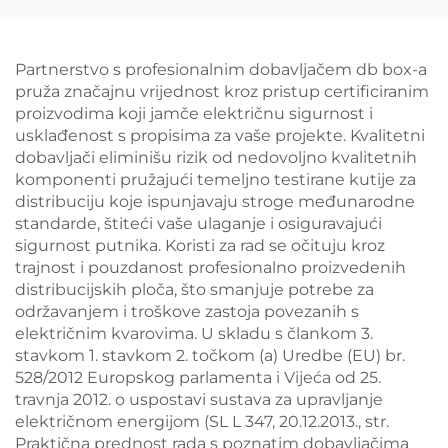
Partnerstvo s profesionalnim dobavljačem db box-a
pruža značajnu vrijednost kroz pristup certificiranim
proizvodima koji jamče električnu sigurnost i
usklađenost s propisima za vaše projekte. Kvalitetni
dobavljači eliminišu rizik od nedovoljno kvalitetnih
komponenti pružajući temeljno testirane kutije za
distribuciju koje ispunjavaju stroge međunarodne
standarde, štiteći vaše ulaganje i osiguravajući
sigurnost putnika. Koristi za rad se očituju kroz
trajnost i pouzdanost profesionalno proizvedenih
distribucijskih ploča, što smanjuje potrebe za
održavanjem i troškove zastoja povezanih s
električnim kvarovima. U skladu s člankom 3.
stavkom 1. stavkom 2. točkom (a) Uredbe (EU) br.
528/2012 Europskog parlamenta i Vijeća od 25.
travnja 2012. o uspostavi sustava za upravljanje
električnom energijom (SL L 347, 20.12.2013., str.
Praktična prednost rada s poznatim dobavljačima