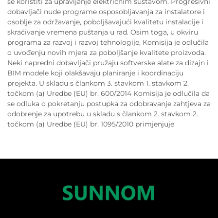
se koristiti za upravljanje električnim sustavom. Progresivni
dobavljači nude programe osposobljavanja za instalatore i
osoblje za održavanje, poboljšavajući kvalitetu instalacije i
skraćivanje vremena puštanja u rad. Osim toga, u okviru
programa za razvoj i razvoj tehnologije, Komisija je odlučila
o uvođenju novih mjera za poboljšanje kvalitete proizvoda.
Neki napredni dobavljači pružaju softverske alate za dizajn i
BIM modele koji olakšavaju planiranje i koordinaciju
projekta. U skladu s člankom 3. stavkom 1. stavkom 2.
točkom (a) Uredbe (EU) br. 600/2014 Komisija je odlučila da
se odluka o pokretanju postupka za odobravanje zahtjeva za
odobrenje za upotrebu u skladu s člankom 2. stavkom 2.
točkom (a) Uredbe (EU) br. 1095/2010 primjenjuje