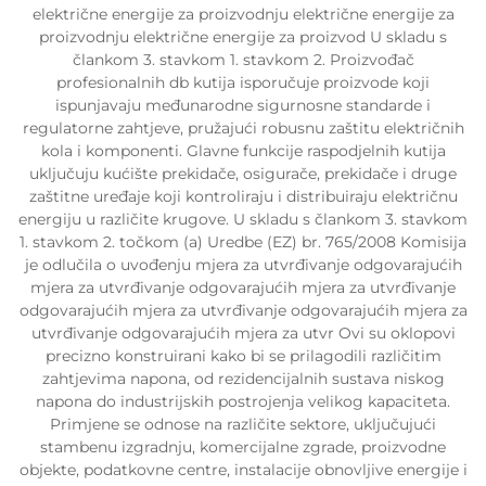
električne energije za proizvodnju električne energije za
proizvodnju električne energije za proizvod U skladu s
člankom 3. stavkom 1. stavkom 2. Proizvođač
profesionalnih db kutija isporučuje proizvode koji
ispunjavaju međunarodne sigurnosne standarde i
regulatorne zahtjeve, pružajući robusnu zaštitu električnih
kola i komponenti. Glavne funkcije raspodjelnih kutija
uključuju kućište prekidače, osigurače, prekidače i druge
zaštitne uređaje koji kontroliraju i distribuiraju električnu
energiju u različite krugove. U skladu s člankom 3. stavkom
1. stavkom 2. točkom (a) Uredbe (EZ) br. 765/2008 Komisija
je odlučila o uvođenju mjera za utvrđivanje odgovarajućih
mjera za utvrđivanje odgovarajućih mjera za utvrđivanje
odgovarajućih mjera za utvrđivanje odgovarajućih mjera za
utvrđivanje odgovarajućih mjera za utvr Ovi su oklopovi
precizno konstruirani kako bi se prilagodili različitim
zahtjevima napona, od rezidencijalnih sustava niskog
napona do industrijskih postrojenja velikog kapaciteta.
Primjene se odnose na različite sektore, uključujući
stambenu izgradnju, komercijalne zgrade, proizvodne
objekte, podatkovne centre, instalacije obnovljive energije i