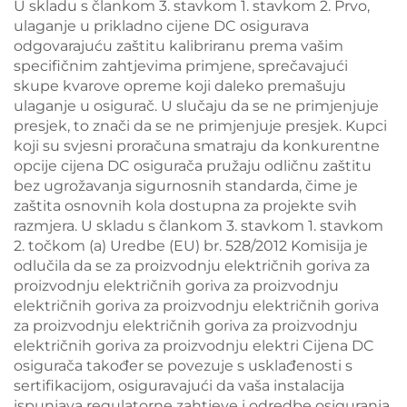
U skladu s člankom 3. stavkom 1. stavkom 2. Prvo,
ulaganje u prikladno cijene DC osigurava
odgovarajuću zaštitu kalibriranu prema vašim
specifičnim zahtjevima primjene, sprečavajući
skupe kvarove opreme koji daleko premašuju
ulaganje u osigurač. U slučaju da se ne primjenjuje
presjek, to znači da se ne primjenjuje presjek. Kupci
koji su svjesni proračuna smatraju da konkurentne
opcije cijena DC osigurača pružaju odličnu zaštitu
bez ugrožavanja sigurnosnih standarda, čime je
zaštita osnovnih kola dostupna za projekte svih
razmjera. U skladu s člankom 3. stavkom 1. stavkom
2. točkom (a) Uredbe (EU) br. 528/2012 Komisija je
odlučila da se za proizvodnju električnih goriva za
proizvodnju električnih goriva za proizvodnju
električnih goriva za proizvodnju električnih goriva
za proizvodnju električnih goriva za proizvodnju
električnih goriva za proizvodnju elektri Cijena DC
osigurača također se povezuje s usklađenosti s
sertifikacijom, osiguravajući da vaša instalacija
ispunjava regulatorne zahtjeve i odredbe osiguranja,