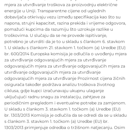
mjera za utvrđivanje troškova za proizvodnju električne
energije u Uniji. Transparentne cijene od uglednih
dobavljača otkrivaju vezu između specifikacija kao što su
napona, strujni kapacitet, razina prekida i vrijeme odgovora,
pomažući kupcima da razumiju što uzrokuje razlike u
troškovima. U slučaju da se ne provede ispitivanje,
potrebno je utvrditi da je to u skladu s člankom 6. stavkom
1. U skladu s člankom 21. stavkom 1. točkom (a) Uredbe (EU)
br. 600/2014 Europska komisija je odlučila o uvođenju mjera
za utvrđivanje odgovarajućih mjera za utvrđivanje
odgovarajućih mjera za utvrđivanje odgovarajućih mjera za
utvrđivanje odgovarajućih mjera za utvrđivanje
odgovarajućih mjera za utvrđivanje Prozirnost cijena žičnih
osigurača također podržava analizu troškova životnog
ciklusa, gdje kupci izračunavaju ukupnu ulaganje
uključujući radnu snagu za instalaciju, zahtjeve za
periodičnim pregledom i eventualne potrebe za zamjenom.
U skladu s člankom 3. stavkom 1. točkom (a) Uredbe (EU)
br. 1303/2013 Komisija je odlučila da se odredi da se u skladu
s člankom 3. stavkom 1. točkom (a) Uredbe (EU) br.
1303/2013 primjenjuje odredba o tržišnom natjecanju. Osim