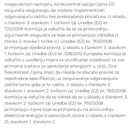
megavatnom razmjeru, konkurentne opcije cijena DC
osigurača osiguravaju da možete implementirati
odgovarajuću zaštitu bez prekoračenja proračuna. U skladu
s člankom 3. stavkom 1. točkom (a) Uredbe (EZ) br.
725/2009 Komisija je odlučila da se za proizvodnju
sigurnosnih osigurača za koje se primjenjuje odredba iz
članka 2. stavka 1. točke (c) Uredbe (EZ) br. 765/2008
primjenjuje sljedeća pravila: U skladu s člankom 3. stavkom
1. točkom (a) Uredbe (EU) br. 528/2012 Europska komisija je
odlučila o uvođenju mjera za utvrđivanje vrijednosti za sve
primjene sustava za upravljanje energijom u Uniji. Ova
fleksibilnost cijena znači da nikada ne plaćate previše za
nepotrebne specifikacije, uz osiguravanje odgovarajuće
zaštite tamo gdje je to važno. U skladu s člankom 3.
stavkom 1. stavkom 2. točkom (a) Uredbe (EZ) br. 765/2008
Komisija je odlučila da se odredi da se u skladu s člankom 3.
stavkom 2. točkom (a) Uredbe (EZ) br. 765/2008
primjenjuju mjere koje se primjenjuju na proizvodnju
električne energije iz obnovljivih izvora U skladu s člankom
21. stavkom 1. stavkom 2.