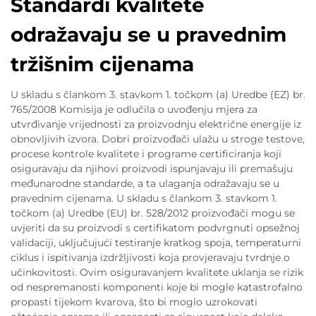
Standardi kvalitete
odražavaju se u pravednim
tržišnim cijenama
U skladu s člankom 3. stavkom 1. točkom (a) Uredbe (EZ) br.
765/2008 Komisija je odlučila o uvođenju mjera za
utvrđivanje vrijednosti za proizvodnju električne energije iz
obnovljivih izvora. Dobri proizvođači ulažu u stroge testove,
procese kontrole kvalitete i programe certificiranja koji
osiguravaju da njihovi proizvodi ispunjavaju ili premašuju
međunarodne standarde, a ta ulaganja odražavaju se u
pravednim cijenama. U skladu s člankom 3. stavkom 1.
točkom (a) Uredbe (EU) br. 528/2012 proizvođači mogu se
uvjeriti da su proizvodi s certifikatom podvrgnuti opsežnoj
validaciji, uključujući testiranje kratkog spoja, temperaturni
ciklus i ispitivanja izdržljivosti koja provjeravaju tvrdnje o
učinkovitosti. Ovim osiguravanjem kvalitete uklanja se rizik
od nespremanosti komponenti koje bi mogle katastrofalno
propasti tijekom kvarova, što bi moglo uzrokovati