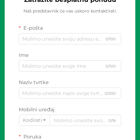
Naš predstavnik će vas uskoro kontaktirati.
E-pošta
0/100
Ime
0/100
Naziv tvrtke
0/200
Mobilni uređaj
Kodirati
0/16
Poruka