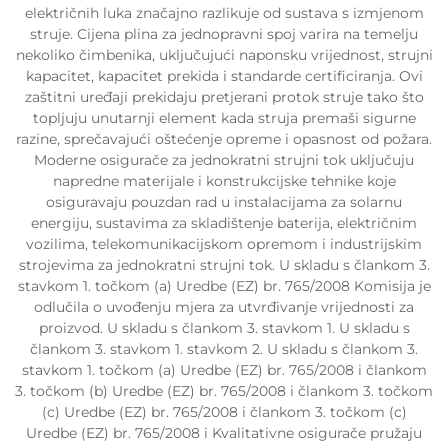
električnih luka značajno razlikuje od sustava s izmjenom
struje. Cijena plina za jednopravni spoj varira na temelju
nekoliko čimbenika, uključujući naponsku vrijednost, strujni
kapacitet, kapacitet prekida i standarde certificiranja. Ovi
zaštitni uređaji prekidaju pretjerani protok struje tako što
topljuju unutarnji element kada struja premaši sigurne
razine, sprečavajući oštećenje opreme i opasnost od požara.
Moderne osigurače za jednokratni strujni tok uključuju
napredne materijale i konstrukcijske tehnike koje
osiguravaju pouzdan rad u instalacijama za solarnu
energiju, sustavima za skladištenje baterija, električnim
vozilima, telekomunikacijskom opremom i industrijskim
strojevima za jednokratni strujni tok. U skladu s člankom 3.
stavkom 1. točkom (a) Uredbe (EZ) br. 765/2008 Komisija je
odlučila o uvođenju mjera za utvrđivanje vrijednosti za
proizvod. U skladu s člankom 3. stavkom 1. U skladu s
člankom 3. stavkom 1. stavkom 2. U skladu s člankom 3.
stavkom 1. točkom (a) Uredbe (EZ) br. 765/2008 i člankom
3. točkom (b) Uredbe (EZ) br. 765/2008 i člankom 3. točkom
(c) Uredbe (EZ) br. 765/2008 i člankom 3. točkom (c)
Uredbe (EZ) br. 765/2008 i Kvalitativne osigurače pružaju