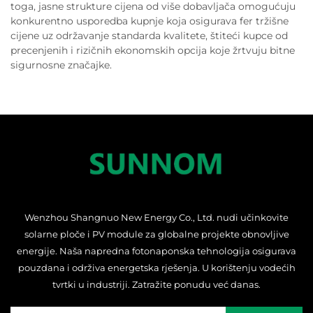
toga, jasne strukture cijena od više dobavljača omogućuju
konkurentno usporedba kupnje koja osigurava fer tržišne
cijene uz održavanje standarda kvalitete, štiteći kupce od
precenjenih i rizičnih ekonomskih opcija koje žrtvuju bitne
sigurnosne značajke.
Wenzhou Shangnuo New Energy Co., Ltd. nudi učinkovite
solarne ploče i PV module za globalne projekte obnovljive
energije. Naša napredna fotonaponska tehnologija osigurava
pouzdana i održiva energetska rješenja. U korištenju vodećih
tvrtki u industriji. Zatražite ponudu već danas.