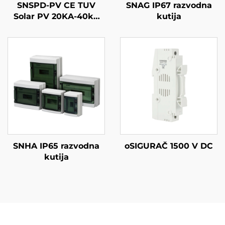
SNSPD-PV CE TUV
SNAG IP67 razvodna
Solar PV 20KA-40kA
kutija
2P 3P DC 500V 600V
800V 1000V 1500V
DPS Ograničavač
prenapona Zaštitno
ograničavajuće
uređaje za prenapon
SPD
SNHA IP65 razvodna
oSIGURAČ 1500 V DC
kutija