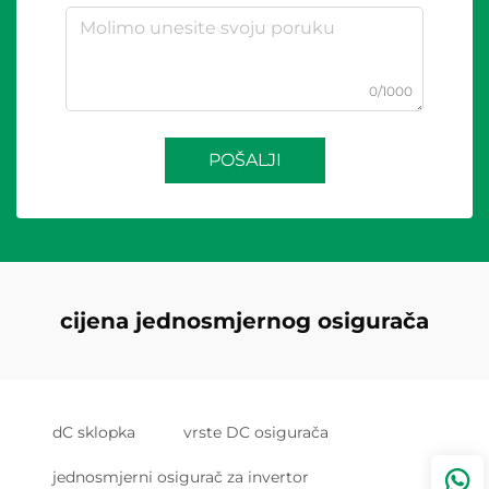
0/1000
POŠALJI
cijena jednosmjernog osigurača
dC sklopka
vrste DC osigurača
jednosmjerni osigurač za invertor