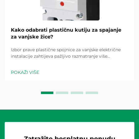
Kako odabrati plastičnu kutiju za spajanje
za vanjske žice?
Izbor prave plastične spojnice za vanjske električne
instalacije zahtijeva pažljivo razmatranje više
čimbenika koji izravno utječu na sigurnost, izdržljivost
i usklađenost s električnim propisima. Vanjske sredine
POKAŽI VIŠE
predstavljaju jedinstvene izazove...
Zatražite besplatnu ponudu