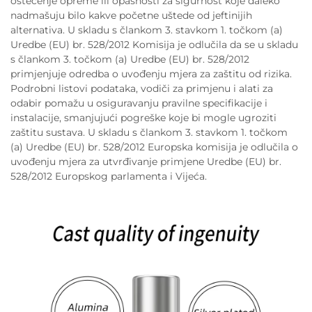
oštećenje opreme ili opasnosti za sigurnost koje daleko
nadmašuju bilo kakve početne uštede od jeftinijih
alternativa. U skladu s člankom 3. stavkom 1. točkom (a)
Uredbe (EU) br. 528/2012 Komisija je odlučila da se u skladu
s člankom 3. točkom (a) Uredbe (EU) br. 528/2012
primjenjuje odredba o uvođenju mjera za zaštitu od rizika.
Podrobni listovi podataka, vodiči za primjenu i alati za
odabir pomažu u osiguravanju pravilne specifikacije i
instalacije, smanjujući pogreške koje bi mogle ugroziti
zaštitu sustava. U skladu s člankom 3. stavkom 1. točkom
(a) Uredbe (EU) br. 528/2012 Europska komisija je odlučila o
uvođenju mjera za utvrđivanje primjene Uredbe (EU) br.
528/2012 Europskog parlamenta i Vijeća.