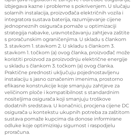
izbjegava kazne i probleme s pokrivenjem. U slučaju
solarnih instalacija, proizvođača električnih vozila i
integratora sustava baterija, razumijevanje cijene
jednopneznih osigurača pomaže u optimizaciji
strategija nabavke, uravnotežavanju zahtjeva zaštite
s proračunskim ograničenjima. U skladu s člankom
3. stavkom 1. stavkom 2. U skladu s člankom 3.
stavkom 1. točkom (a) ovog članka, proizvođač može
koristiti proizvod za proizvodnju električne energije
u skladu s člankom 3. točkom (a) ovog članka.
Praktične prednosti uključuju pojednostavljenu
instalaciju s jasno označenim imenima, prostorno
efikasne konstrukcije koje smanjuju zahtjeve za
veličinom ploče i kompatibilnost s standardnim
nositeljima osigurača koji smanjuju troškove
dodatnih sredstava. U konačnici, procjena cijene DC
osigurača u kontekstu ukupnih potreba za zaštitom
sustava pomaže kupcima da donose informirane
odluke koje optimiziraju sigurnost i raspodjelu
proračuna.