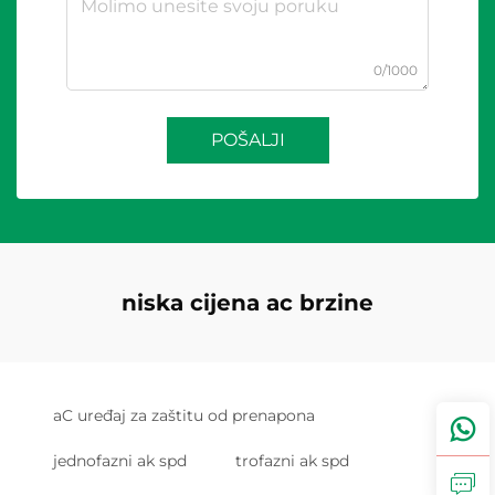
0/1000
POŠALJI
niska cijena ac brzine
aC uređaj za zaštitu od prenapona
jednofazni ak spd
trofazni ak spd