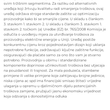
svim tržišnim segmentima. Za razliku od alternativnih
uređaja koji žrtvuju kvalitetu radi smanjenja troškova, ovaj
uređaj održava stroge standarde zaštite uz optimizaciju
proizvodnje kako bi se smanjile cijene. U skladu s člankom
3. stavkom 1. stavkom 2. U skladu s člankom 3. stavkom 1.
stavkom 2. točkom (a) Uredbe (EZ) br. 765/2008 Komisija je
odlučila o uvođenju mjera za utvrđivanje troškova za
proizvodnju električne energije u Uniji. Uređaj postiže
konkurentnu cijenu kroz pojednostavljen dizajn koji uklanja
nepotrebne funkcije, zadržavajući ključne zaštitne funkcije,
osiguravajući da plaćate samo za ono što vam je stvarno
potrebno. Proizvodnja u obimu i standardizirane
komponente doprinose učinkovitosti troškova bez utjecaja
na pouzdanost ili trajnost. Za mala poduzeća, stambene
primjene ili velike primjene koje zahtijevaju brojne jedinice,
niska cijena ac spd ima financijski smisao štiteći vrijedne
ulaganja u opremu u djelimičnom dijelu potencijalnih
troškova zamjene, pružajući jasnu ekonomsku vrijednost
koja odzvanja s donositeljima odluka