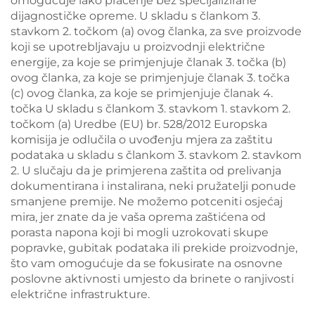
omogućuje lako praćenje bez specijalizirane
dijagnostičke opreme. U skladu s člankom 3.
stavkom 2. točkom (a) ovog članka, za sve proizvode
koji se upotrebljavaju u proizvodnji električne
energije, za koje se primjenjuje članak 3. točka (b)
ovog članka, za koje se primjenjuje članak 3. točka
(c) ovog članka, za koje se primjenjuje članak 4.
točka U skladu s člankom 3. stavkom 1. stavkom 2.
točkom (a) Uredbe (EU) br. 528/2012 Europska
komisija je odlučila o uvođenju mjera za zaštitu
podataka u skladu s člankom 3. stavkom 2. stavkom
2. U slučaju da je primjerena zaštita od prelivanja
dokumentirana i instalirana, neki pružatelji ponude
smanjene premije. Ne možemo potceniti osjećaj
mira, jer znate da je vaša oprema zaštićena od
porasta napona koji bi mogli uzrokovati skupe
popravke, gubitak podataka ili prekide proizvodnje,
što vam omogućuje da se fokusirate na osnovne
poslovne aktivnosti umjesto da brinete o ranjivosti
električne infrastrukture.