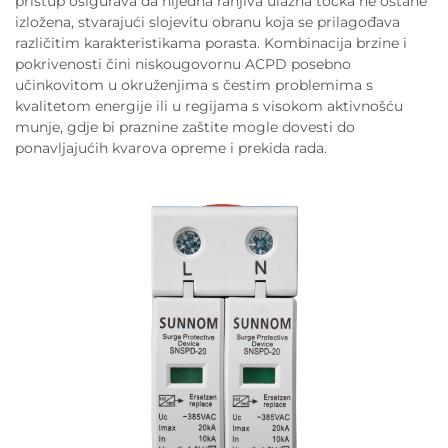
pristup osigurava da nijedna ranjiva ulazna točka ne ostane
izložena, stvarajući slojevitu obranu koja se prilagođava
različitim karakteristikama porasta. Kombinacija brzine i
pokrivenosti čini niskougovornu ACPD posebno
učinkovitom u okruženjima s čestim problemima s
kvalitetom energije ili u regijama s visokom aktivnošću
munje, gdje bi praznine zaštite mogle dovesti do
ponavljajućih kvarova opreme i prekida rada.