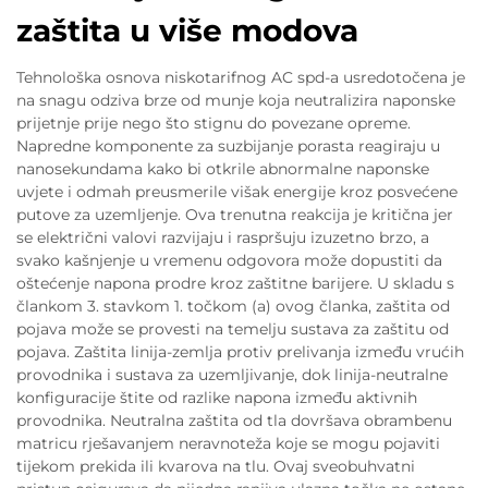
zaštita u više modova
Tehnološka osnova niskotarifnog AC spd-a usredotočena je
na snagu odziva brze od munje koja neutralizira naponske
prijetnje prije nego što stignu do povezane opreme.
Napredne komponente za suzbijanje porasta reagiraju u
nanosekundama kako bi otkrile abnormalne naponske
uvjete i odmah preusmerile višak energije kroz posvećene
putove za uzemljenje. Ova trenutna reakcija je kritična jer
se električni valovi razvijaju i raspršuju izuzetno brzo, a
svako kašnjenje u vremenu odgovora može dopustiti da
oštećenje napona prodre kroz zaštitne barijere. U skladu s
člankom 3. stavkom 1. točkom (a) ovog članka, zaštita od
pojava može se provesti na temelju sustava za zaštitu od
pojava. Zaštita linija-zemlja protiv prelivanja između vrućih
provodnika i sustava za uzemljivanje, dok linija-neutralne
konfiguracije štite od razlike napona između aktivnih
provodnika. Neutralna zaštita od tla dovršava obrambenu
matricu rješavanjem neravnoteža koje se mogu pojaviti
tijekom prekida ili kvarova na tlu. Ovaj sveobuhvatni