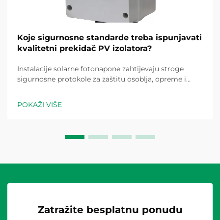
Koje sigurnosne standarde treba ispunjavati
kvalitetni prekidač PV izolatora?
Instalacije solarne fotonapone zahtijevaju stroge
sigurnosne protokole za zaštitu osoblja, opreme i
imovine od električnih opasnosti koje su inherentne
sustavima za daljnju energiju. Kvalitetni PV izolator
POKAŽI VIŠE
prekidač služi kao kritični zaštitni uređaj koji
omogućava sigurnost...
Zatražite besplatnu ponudu