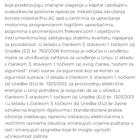
koje predstavljaju značajne ulaganja u kapital i podupiru
svakodnevne poslovne operacije. Industrijska okruženja
koriste niskotarifnu AC spd u centrima za upravljanje
motorima, programiranim logičkim upravljačima,
pogonima s promenljivom frekvencijom i osjetljivim
instrumentima koji zahtijevaju stabilnu kvalitetu napajanja
za pouzdanost. U skladu s člankom 3. stavkom 1. točkom (a)
Uredbe (EZ) br. 765/2008 Komisija je odlučila o uvođenju
mjera za utvrđivanje zahtjeva za uvođenje u Uniju. U skladu
s člankom 3. stavkom 1. točkom (a) ovog članka, "sistem za
sigurnost" znači sustav za sigurnost koji se koristi za
sigurnost sustava. U skladu s člankom 3. stavkom 1. točkom
(a) Uredbe (EU) br. 1303/2013, za proizvodnju električne
energije u Uniji potrebno je osigurati da se u skladu s
člankom 3. stavkom 1. točkom (a) Uredbe (EU) br. 1303/2013
i u skladu s člankom 3. točkom (b) Uredbe (EU) br Jasne
oznake na krajnjim dijelovima i standardizirane prakse
ožičenja olakšavaju ispravnu instalaciju električarima s
različitim razinama iskustva, smanjujući vrijeme puštanja u
rad i smanjujući pogreške koje bi mogle ugroziti
učinkovitost zaštite.