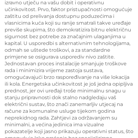
izravno utječu na vašu dobit i operativnu
učinkovitost. Prvo, faktor pristupačnosti omogućuje
zaštitu od prelivanja dostupnu poduzećima i
vlasnicima kuća koji su ranije smatrali takve uređaje
previše skupima, što demokratizira bitnu električnu
sigurnost bez potrebe za značajnim ulaganjima u
kapital. U usporedbi s alternativnim tehnologijama,
odmah se uštede troškovi, a za standardne
primjene se osigurava usporediv nivo zaštite.
Jednostavan proces instalacije smanjuje troškove
rada i minimizira vrijeme zastoja sustava,
omogućavajući brzo raspoređivanje na više lokacija
ili kola. Energetska učinkovitost je još jedna opipljiva
prednost, jer ovi uređaji troše minimalnu snagu u
stanju pripravnosti dok stalno nadgledaju vaš
električni sustav, što znači zanemarljiv utjecaj na
račune za komunalne usluge tijekom godina
neprekidnog rada. Zahtjevi za održavanjem su
minimalni, a većina jedinica ima vizualne
pokazatelje koji jasno prikazuju operativni status, što