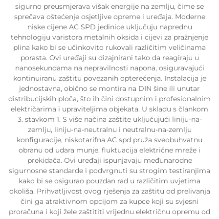
sigurno preusmjerava višak energije na zemlju, čime se
sprečava oštećenje osjetljive opreme i uređaja. Moderne
niske cijene AC SPD jedinice uključuju naprednu
tehnologiju varistora metalnih oksida i cijevi za pražnjenje
plina kako bi se učinkovito rukovali različitim veličinama
porasta. Ovi uređaji su dizajnirani tako da reagiraju u
nanosekundama na nepravilnosti napona, osiguravajući
kontinuiranu zaštitu povezanih opterećenja. Instalacija je
jednostavna, obično se montira na DIN šine ili unutar
distribucijskih ploča, što ih čini dostupnim i profesionalnim
električarima i upraviteljima objekata. U skladu s člankom
3. stavkom 1. S više načina zaštite uključujući liniju-na-
zemlju, liniju-na-neutralnu i neutralnu-na-zemlju
konfiguracije, niskotarifna AC spd pruža sveobuhvatnu
obranu od udara munje, fluktuacija električne mreže i
prekidača. Ovi uređaji ispunjavaju međunarodne
sigurnosne standarde i podvrgnuti su strogim testiranjima
kako bi se osigurao pouzdan rad u različitim uvjetima
okoliša. Prihvatljivost ovog rješenja za zaštitu od prelivanja
čini ga atraktivnom opcijom za kupce koji su svjesni
proračuna i koji žele zaštititi vrijednu električnu opremu od