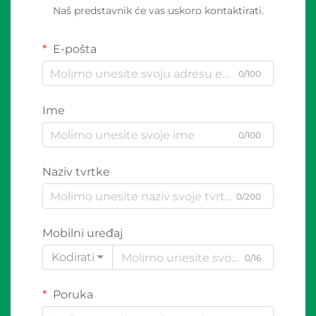
Naš predstavnik će vas uskoro kontaktirati.
E-pošta
0/100
Ime
0/100
Naziv tvrtke
0/200
Mobilni uređaj
Kodirati
0/16
Poruka