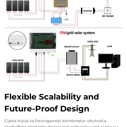
Flexible Scalability and
Future-Proof Design
Cijena kutije za fotonaponski kombinator obuhvaća
predviđene elemente dizajna koji prihvaćaju rast sustava i