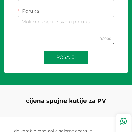
Poruka
0/1000
POŠALJI
cijena spojne kutije za PV
dc kombinirano polje solarne energije