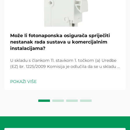
Može li fotonaponska osigurača spriječiti
nestanak rada sustava u komercijalnim
instalacijama?
U skladu s člankom 11. stavkom 1. točkom (a) Uredbe
(EZ) br. 1225/2009 Komisija je odlučila da se u skladu s
člankom 11. stavkom 1. točkom (b) Uredbe (EZ) br.
1225/2009 ne primjenjuje mjera za smanjenje
POKAŽI VIŠE
troškova. Pitanje je može li pravilno definirana
fotonapona spriječiti nestanak sustava...