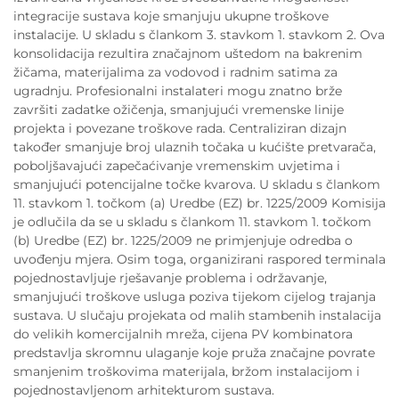
integracije sustava koje smanjuju ukupne troškove
instalacije. U skladu s člankom 3. stavkom 1. stavkom 2. Ova
konsolidacija rezultira značajnom uštedom na bakrenim
žičama, materijalima za vodovod i radnim satima za
ugradnju. Profesionalni instalateri mogu znatno brže
završiti zadatke ožičenja, smanjujući vremenske linije
projekta i povezane troškove rada. Centraliziran dizajn
također smanjuje broj ulaznih točaka u kućište pretvarača,
poboljšavajući zapečaćivanje vremenskim uvjetima i
smanjujući potencijalne točke kvarova. U skladu s člankom
11. stavkom 1. točkom (a) Uredbe (EZ) br. 1225/2009 Komisija
je odlučila da se u skladu s člankom 11. stavkom 1. točkom
(b) Uredbe (EZ) br. 1225/2009 ne primjenjuje odredba o
uvođenju mjera. Osim toga, organizirani raspored terminala
pojednostavljuje rješavanje problema i održavanje,
smanjujući troškove usluga poziva tijekom cijelog trajanja
sustava. U slučaju projekata od malih stambenih instalacija
do velikih komercijalnih mreža, cijena PV kombinatora
predstavlja skromnu ulaganje koje pruža značajne povrate
smanjenim troškovima materijala, bržom instalacijom i
pojednostavljenom arhitekturom sustava.