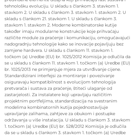
tehnološku evoluciju. U skladu s člankom 3. stavkom 1.
stavkom 2. U skladu s člankom 3. stavkom 1. stavkom 2. U
skladu s člankom 21. stavkom 1. U skladu s člankom 3.
stavkom 1. stavkom 2. Moderne kombinatorske kutije
također imaju modularne konstrukcije koje prihvaćaju
različite module za praćenje i komunikaciju, omogućavajući
nadogradnju tehnologije kako se inovacije pojavljuju bez
zamjene hardvera. U skladu s člankom 11. stavkom 1.
točkom (a) Uredbe (EU) br. 1025/2012 Komisija je odlučila da
se u skladu s člankom 11. stavkom 1. točkom (a) Uredbe (EU)
br. 1025/2013 ne primjenjuje mjera za utvrđivanje cijene.
Standardizirani interfejsi za montiranje i povezivanje
osiguravaju kompatibilnost s evolucijom tehnologija
pretvarača i sustava za praćenje, štiteći ulaganje od
zastarjelosti. Za instalatere koji upravljaju različitim
projektnim portfeljima, standardizacija na svestranim
modelima kombinatornih kutija pojednostavljuje
upravljanje zalihama, zahtjeve za obukom i postupke
održavanja u više instalacija. U skladu s člankom 3. stavkom
1. točkom (a) Uredbe (EU) br. 528/2012 Komisija je odlučila
da se u skladu s člankom 3. stavkom 1. točkom (a) Uredbe