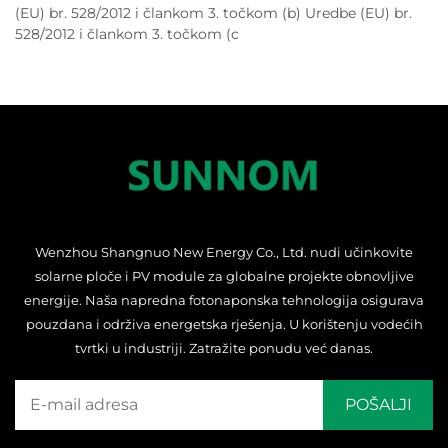
(EU) br. 528/2012 i člankom 3. točkom (b) Uredbe (EU) br.
528/2012 i člankom 3. točkom (c
Wenzhou Shangnuo New Energy Co., Ltd. nudi učinkovite
solarne ploče i PV module za globalne projekte obnovljive
energije. Naša napredna fotonaponska tehnologija osigurava
pouzdana i održiva energetska rješenja. U korištenju vodećih
tvrtki u industriji. Zatražite ponudu već danas.