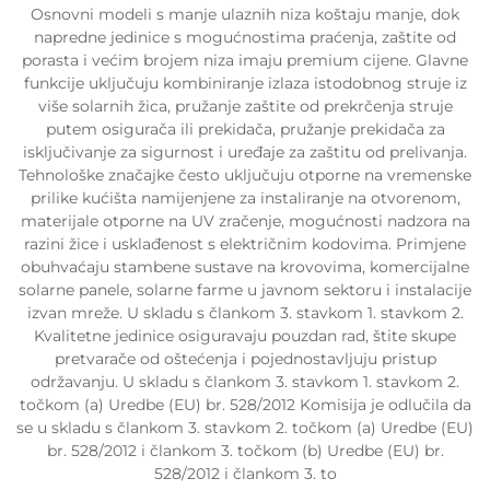
Osnovni modeli s manje ulaznih niza koštaju manje, dok
napredne jedinice s mogućnostima praćenja, zaštite od
porasta i većim brojem niza imaju premium cijene. Glavne
funkcije uključuju kombiniranje izlaza istodobnog struje iz
više solarnih žica, pružanje zaštite od prekrčenja struje
putem osigurača ili prekidača, pružanje prekidača za
isključivanje za sigurnost i uređaje za zaštitu od prelivanja.
Tehnološke značajke često uključuju otporne na vremenske
prilike kućišta namijenjene za instaliranje na otvorenom,
materijale otporne na UV zračenje, mogućnosti nadzora na
razini žice i usklađenost s električnim kodovima. Primjene
obuhvaćaju stambene sustave na krovovima, komercijalne
solarne panele, solarne farme u javnom sektoru i instalacije
izvan mreže. U skladu s člankom 3. stavkom 1. stavkom 2.
Kvalitetne jedinice osiguravaju pouzdan rad, štite skupe
pretvarače od oštećenja i pojednostavljuju pristup
održavanju. U skladu s člankom 3. stavkom 1. stavkom 2.
točkom (a) Uredbe (EU) br. 528/2012 Komisija je odlučila da
se u skladu s člankom 3. stavkom 2. točkom (a) Uredbe (EU)
br. 528/2012 i člankom 3. točkom (b) Uredbe (EU) br.
528/2012 i člankom 3. to