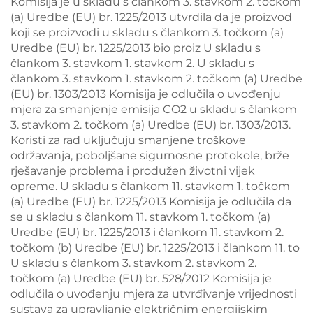
Komisija je u skladu s člankom 3. stavkom 2. točkom
(a) Uredbe (EU) br. 1225/2013 utvrdila da je proizvod
koji se proizvodi u skladu s člankom 3. točkom (a)
Uredbe (EU) br. 1225/2013 bio proiz U skladu s
člankom 3. stavkom 1. stavkom 2. U skladu s
člankom 3. stavkom 1. stavkom 2. točkom (a) Uredbe
(EU) br. 1303/2013 Komisija je odlučila o uvođenju
mjera za smanjenje emisija CO2 u skladu s člankom
3. stavkom 2. točkom (a) Uredbe (EU) br. 1303/2013.
Koristi za rad uključuju smanjene troškove
održavanja, poboljšane sigurnosne protokole, brže
rješavanje problema i produžen životni vijek
opreme. U skladu s člankom 11. stavkom 1. točkom
(a) Uredbe (EU) br. 1225/2013 Komisija je odlučila da
se u skladu s člankom 11. stavkom 1. točkom (a)
Uredbe (EU) br. 1225/2013 i člankom 11. stavkom 2.
točkom (b) Uredbe (EU) br. 1225/2013 i člankom 11. to
U skladu s člankom 3. stavkom 2. stavkom 2.
točkom (a) Uredbe (EU) br. 528/2012 Komisija je
odlučila o uvođenju mjera za utvrđivanje vrijednosti
sustava za upravljanje električnim energijskim