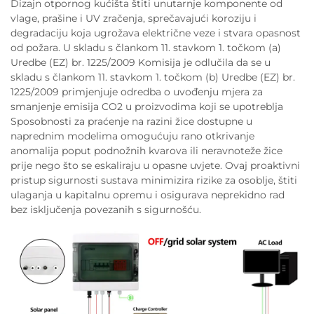
Dizajn otpornog kućišta štiti unutarnje komponente od
vlage, prašine i UV zračenja, sprečavajući koroziju i
degradaciju koja ugrožava električne veze i stvara opasnost
od požara. U skladu s člankom 11. stavkom 1. točkom (a)
Uredbe (EZ) br. 1225/2009 Komisija je odlučila da se u
skladu s člankom 11. stavkom 1. točkom (b) Uredbe (EZ) br.
1225/2009 primjenjuje odredba o uvođenju mjera za
smanjenje emisija CO2 u proizvodima koji se upotreblja
Sposobnosti za praćenje na razini žice dostupne u
naprednim modelima omogućuju rano otkrivanje
anomalija poput podnožnih kvarova ili neravnoteže žice
prije nego što se eskaliraju u opasne uvjete. Ovaj proaktivni
pristup sigurnosti sustava minimizira rizike za osoblje, štiti
ulaganja u kapitalnu opremu i osigurava neprekidno rad
bez isključenja povezanih s sigurnošću.