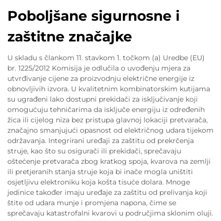
Poboljšane sigurnosne i
zaštitne značajke
U skladu s člankom 11. stavkom 1. točkom (a) Uredbe (EU)
br. 1225/2012 Komisija je odlučila o uvođenju mjera za
utvrđivanje cijene za proizvodnju električne energije iz
obnovljivih izvora. U kvalitetnim kombinatorskim kutijama
su ugrađeni lako dostupni prekidači za isključivanje koji
omogućuju tehničarima da isključe energiju iz određenih
žica ili cijelog niza bez pristupa glavnoj lokaciji pretvarača,
značajno smanjujući opasnost od električnog udara tijekom
održavanja. Integrirani uređaji za zaštitu od prekrčenja
struje, kao što su osigurači ili prekidači, sprečavaju
oštećenje pretvarača zbog kratkog spoja, kvarova na zemlji
ili pretjeranih stanja struje koja bi inače mogla uništiti
osjetljivu elektroniku koja košta tisuće dolara. Mnoge
jedinice također imaju uređaje za zaštitu od prelivanja koji
štite od udara munje i promjena napona, čime se
sprečavaju katastrofalni kvarovi u područjima sklonim oluji.