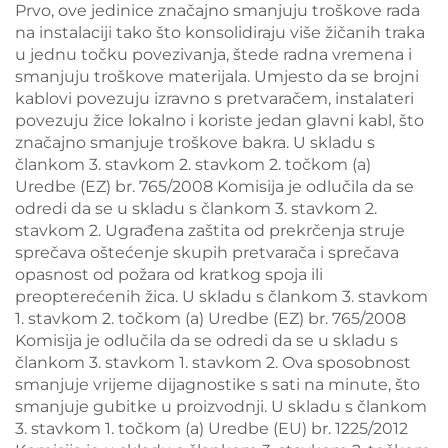
Prvo, ove jedinice značajno smanjuju troškove rada
na instalaciji tako što konsolidiraju više žičanih traka
u jednu točku povezivanja, štede radna vremena i
smanjuju troškove materijala. Umjesto da se brojni
kablovi povezuju izravno s pretvaračem, instalateri
povezuju žice lokalno i koriste jedan glavni kabl, što
značajno smanjuje troškove bakra. U skladu s
člankom 3. stavkom 2. stavkom 2. točkom (a)
Uredbe (EZ) br. 765/2008 Komisija je odlučila da se
odredi da se u skladu s člankom 3. stavkom 2.
stavkom 2. Ugrađena zaštita od prekrčenja struje
sprečava oštećenje skupih pretvarača i sprečava
opasnost od požara od kratkog spoja ili
preopterećenih žica. U skladu s člankom 3. stavkom
1. stavkom 2. točkom (a) Uredbe (EZ) br. 765/2008
Komisija je odlučila da se odredi da se u skladu s
člankom 3. stavkom 1. stavkom 2. Ova sposobnost
smanjuje vrijeme dijagnostike s sati na minute, što
smanjuje gubitke u proizvodnji. U skladu s člankom
3. stavkom 1. točkom (a) Uredbe (EU) br. 1225/2012