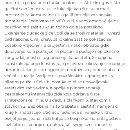
prostor, a pruža punu funkcionalnost zaštite krugova, što
ga čini savršenim za uske lokacije kao što su ormari,
prostorije za komunalne usluge ili pozicije za vanjsko
montiranje. Jednostavan MCB kutija vam omogućuje da
pozicionirati zaštitu krug točno gdje je potrebno,
Uklanjanje dugačke žice vodi da se troši materijal i uvesti
pad napona. Ovaj pristupa lokalne zaštite pokazao se
posebno vrijednim u projektima nakonobrazbe gdje
dodavanje kola postojećim pločama postaje nepraktično
zbog udaljenosti ili ograničenja kapaciteta. Smanjena
konstrukcija pojednostavljuje prijevoz i rukovanje, smanjuje
umor instalacije i omogućuje montažu za jednu osobu u
većini situacija. Varijante s površinskim ugradnjom i s
plinom pružaju fleksibilnost kako bi se udovoljavale
estetskim zahtjevima, a opcije s plinom stvaraju
besprekornu integraciju zida koja održava čiste
arhitektonske linije. U skladu s člankom 3. stavkom 1.
stavkom 2. Bez obzira na to trebate li zaštititi namjenski
krug klimatizacije, utičnicu radionice ili vanjsko vrtno
osvjetljenje, jedna mcb kutija se besprekorno prilagođava
različitim scenarijima, dokazujući svoju svestranost u