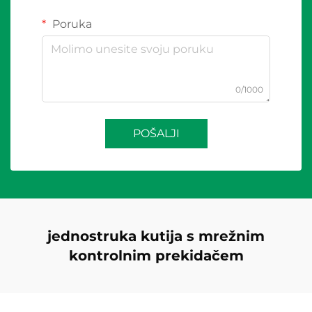
Poruka
0/1000
POŠALJI
jednostruka kutija s mrežnim
kontrolnim prekidačem