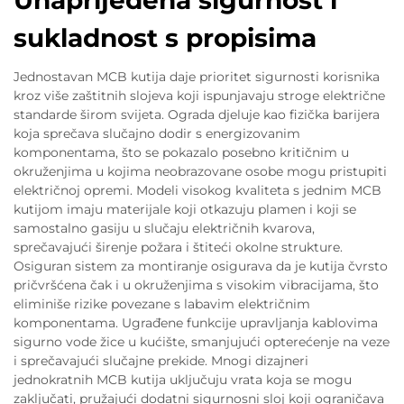
Unaprijeđena sigurnost i
sukladnost s propisima
Jednostavan MCB kutija daje prioritet sigurnosti korisnika
kroz više zaštitnih slojeva koji ispunjavaju stroge električne
standarde širom svijeta. Ograda djeluje kao fizička barijera
koja sprečava slučajno dodir s energizovanim
komponentama, što se pokazalo posebno kritičnim u
okruženjima u kojima neobrazovane osobe mogu pristupiti
električnoj opremi. Modeli visokog kvaliteta s jednim MCB
kutijom imaju materijale koji otkazuju plamen i koji se
samostalno gasiju u slučaju električnih kvarova,
sprečavajući širenje požara i štiteći okolne strukture.
Osiguran sistem za montiranje osigurava da je kutija čvrsto
pričvršćena čak i u okruženjima s visokim vibracijama, što
eliminiše rizike povezane s labavim električnim
komponentama. Ugrađene funkcije upravljanja kablovima
sigurno vode žice u kućište, smanjujući opterećenje na veze
i sprečavajući slučajne prekide. Mnogi dizajneri
jednokratnih MCB kutija uključuju vrata koja se mogu
zaključati, pružajući dodatni sigurnosni sloj koji ograničava