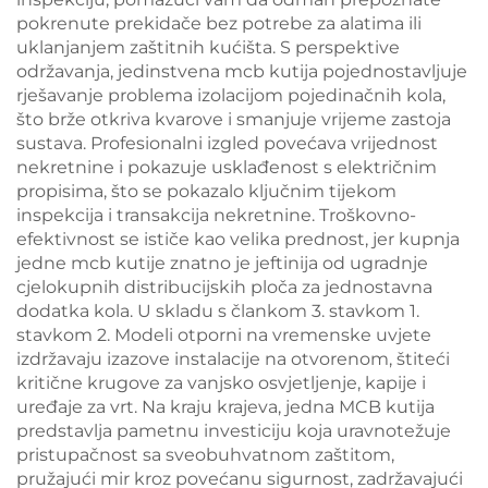
pokrenute prekidače bez potrebe za alatima ili
uklanjanjem zaštitnih kućišta. S perspektive
održavanja, jedinstvena mcb kutija pojednostavljuje
rješavanje problema izolacijom pojedinačnih kola,
što brže otkriva kvarove i smanjuje vrijeme zastoja
sustava. Profesionalni izgled povećava vrijednost
nekretnine i pokazuje usklađenost s električnim
propisima, što se pokazalo ključnim tijekom
inspekcija i transakcija nekretnine. Troškovno-
efektivnost se ističe kao velika prednost, jer kupnja
jedne mcb kutije znatno je jeftinija od ugradnje
cjelokupnih distribucijskih ploča za jednostavna
dodatka kola. U skladu s člankom 3. stavkom 1.
stavkom 2. Modeli otporni na vremenske uvjete
izdržavaju izazove instalacije na otvorenom, štiteći
kritične krugove za vanjsko osvjetljenje, kapije i
uređaje za vrt. Na kraju krajeva, jedna MCB kutija
predstavlja pametnu investiciju koja uravnotežuje
pristupačnost sa sveobuhvatnom zaštitom,
pružajući mir kroz povećanu sigurnost, zadržavajući