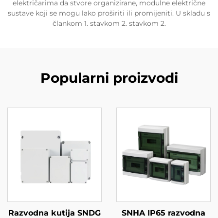
električarima da stvore organizirane, modulne električne
sustave koji se mogu lako proširiti ili promijeniti. U skladu s
člankom 1. stavkom 2. stavkom 2.
Popularni proizvodi
Razvodna kutija SNDG
SNHA IP65 razvodna