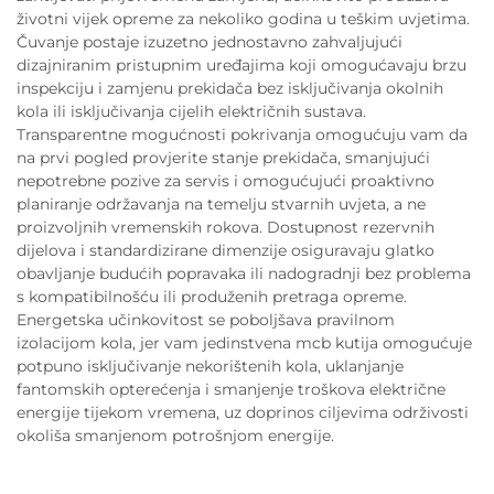
životni vijek opreme za nekoliko godina u teškim uvjetima.
Čuvanje postaje izuzetno jednostavno zahvaljujući
dizajniranim pristupnim uređajima koji omogućavaju brzu
inspekciju i zamjenu prekidača bez isključivanja okolnih
kola ili isključivanja cijelih električnih sustava.
Transparentne mogućnosti pokrivanja omogućuju vam da
na prvi pogled provjerite stanje prekidača, smanjujući
nepotrebne pozive za servis i omogućujući proaktivno
planiranje održavanja na temelju stvarnih uvjeta, a ne
proizvoljnih vremenskih rokova. Dostupnost rezervnih
dijelova i standardizirane dimenzije osiguravaju glatko
obavljanje budućih popravaka ili nadogradnji bez problema
s kompatibilnošću ili produženih pretraga opreme.
Energetska učinkovitost se poboljšava pravilnom
izolacijom kola, jer vam jedinstvena mcb kutija omogućuje
potpuno isključivanje nekorištenih kola, uklanjanje
fantomskih opterećenja i smanjenje troškova električne
energije tijekom vremena, uz doprinos ciljevima održivosti
okoliša smanjenom potrošnjom energije.