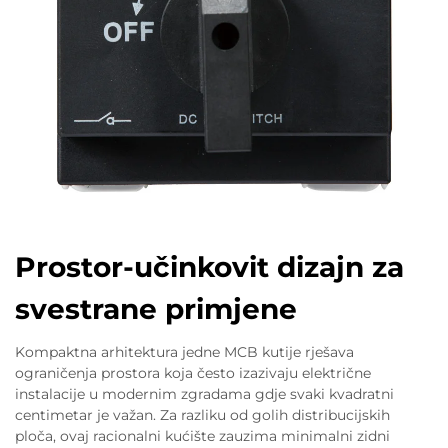
Prostor-učinkovit dizajn za
svestrane primjene
Kompaktna arhitektura jedne MCB kutije rješava
ograničenja prostora koja često izazivaju električne
instalacije u modernim zgradama gdje svaki kvadratni
centimetar je važan. Za razliku od golih distribucijskih
ploča, ovaj racionalni kućište zauzima minimalni zidni