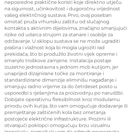
neposredne praktične koristi koje direktno utječu
na sigurnost, učinkovitost i dugoročnu vrijednost
vašeg električnog sustava. Prvo, ovaj poseban
omotač pruža vrhunsku zaštitu od slučajnog
kontakta s aktivnim dijelovima, značajno smanjujući
rizike od udarca strujom za stanare i osoblje za
održavanje. U sklopu sustava se ne može ugraditi
prašina i vlažnost koja bi mogla ugroziti rad
prekidača, što bi produžilo životni vijek opreme i
smanjilo troškove zamjene. Instalacija postaje
izuzetno jednostavna s jednom mcb kutijom, jer
unaprijed dizajnirane točke za montiranje i
standardizirane dimenzije eliminišu nagađanje i
smanjuju radno vrijeme za do četrdeset posto u
usporedbi s rješenjima za proizvodnju po narudžbi.
Dobijate operativnu fleksibilnost kroz modularnu
prirodu ovih kutija, što vam omogućuje dodavanje ili
premještanje zaštićenih kola bez ometanja
postojeće električne infrastrukture. Prozirni ili
otvarajući poklopci omogućuju brzu vizualnu
inspekciju, pomažući vam da odmah prepoznate