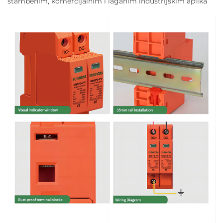
stambenim, komercijalnim i laganim industrijskim aplika