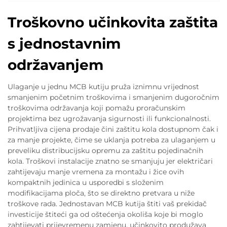
Troškovno učinkovita zaštita
s jednostavnim
održavanjem
Ulaganje u jednu MCB kutiju pruža iznimnu vrijednost
smanjenim početnim troškovima i smanjenim dugoročnim
troškovima održavanja koji pomažu proračunskim
projektima bez ugrožavanja sigurnosti ili funkcionalnosti.
Prihvatljiva cijena prodaje čini zaštitu kola dostupnom čak i
za manje projekte, čime se uklanja potreba za ulaganjem u
preveliku distribucijsku opremu za zaštitu pojedinačnih
kola. Troškovi instalacije znatno se smanjuju jer električari
zahtijevaju manje vremena za montažu i žice ovih
kompaktnih jedinica u usporedbi s složenim
modifikacijama ploča, što se direktno pretvara u niže
troškove rada. Jednostavan MCB kutija štiti vaš prekidač
investicije štiteći ga od oštećenja okoliša koje bi moglo
zahtijevati prijevremenu zamjenu, učinkovito produžava