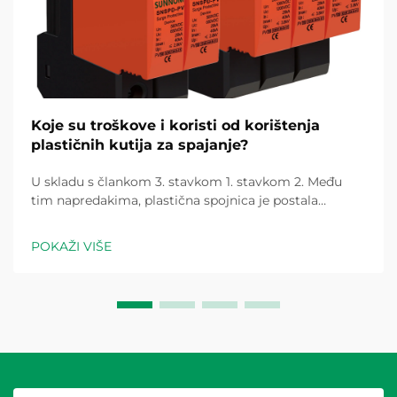
Koje su troškove i koristi od korištenja
plastičnih kutija za spajanje?
U skladu s člankom 3. stavkom 1. stavkom 2. Među
tim napredakima, plastična spojnica je postala
komponenta koja je promijenila igru za električne
instalacije i...
POKAŽI VIŠE