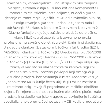
stambenim, komercijalnim i industrijskim okruženjima.
Ova specijalizirana kutija služi kao kritična komponenta u
modernim električnim instalacijama, nudeći sigurno
rješenje za montiranje koje štiti MCB od čimbenika okoliša,
uz osiguravanje sigurnosti korisnika tijekom rada i
održavanja. U skladu s člankom 3. stavkom 1. stavkom 2.
Glavne funkcije uključuju zaštitu prekidača od prašine,
vlage i fizičkog oštećenja, a istovremeno pruža
profesionalnu završnu obljetnicu električnim instalacijama.
U skladu s člankom 3. stavkom 1. točkom (a) Uredbe (EZ) br.
765/2008 i člankom 3. točkom (b) Uredbe (EZ) br. 765/2008
i člankom 3. točkom (c) Uredbe (EZ) br. 765/2008 i člankom
3. točkom (c) Uredbe (EZ) br. 765/2008 i Dizajn uključuje
značajke kao što su ulazne točke za kablove, sigurni
mehanizmi vrata i prozirni poklopci koji omogućuju
vizualno provjeru bez otvaranja kućišta. Moderne verzije
jednokratne MCB kutije često uključuju razine zaštite IP-
relatirane, osiguravajući pogodnost za različite okolišne
uvjete. Primjene se odnose na kućne električne ploče, male
uredske instalacije, vanjske krugove za osvjetljenje i zaštitu
specijalizirane opreme. Jednostavan MCB kutija omogućuje