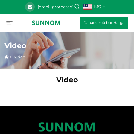
MS
[email protected]
Dapatkan Sebut Harga
Video
>
Video
Video