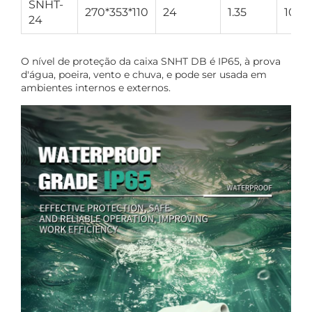
SNHT-
270*353*110
24
1.35
10
24
O nível de proteção da caixa SNHT DB é IP65, à prova
d'água, poeira, vento e chuva, e pode ser usada em
ambientes internos e externos.