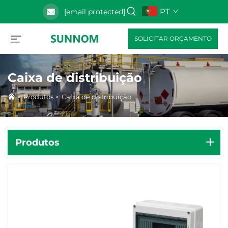
PT
[email protected]
SOLICITAR ORÇAMENTO
Caixa de distribuição
>
Produtos
>
Caixa de distribuição
Produtos