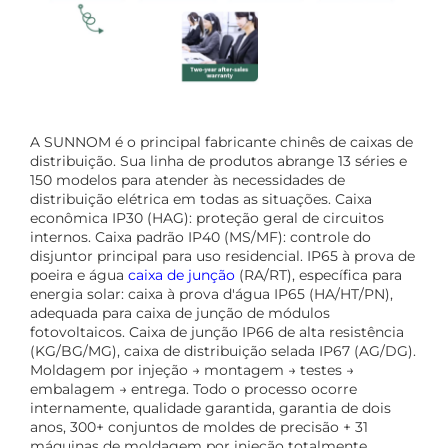
A SUNNOM é o principal fabricante chinês de caixas de
distribuição. Sua linha de produtos abrange 13 séries e
150 modelos para atender às necessidades de
distribuição elétrica em todas as situações. Caixa
econômica IP30 (HAG): proteção geral de circuitos
internos. Caixa padrão IP40 (MS/MF): controle do
disjuntor principal para uso residencial. IP65 à prova de
poeira e água
caixa de junção
(RA/RT), específica para
energia solar: caixa à prova d'água IP65 (HA/HT/PN),
adequada para caixa de junção de módulos
fotovoltaicos. Caixa de junção IP66 de alta resistência
(KG/BG/MG), caixa de distribuição selada IP67 (AG/DG).
Moldagem por injeção → montagem → testes →
embalagem → entrega. Todo o processo ocorre
internamente, qualidade garantida, garantia de dois
anos, 300+ conjuntos de moldes de precisão + 31
máquinas de moldagem por injeção totalmente