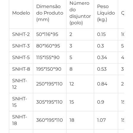
Número
Dimensão
Peso
do
Modelo
do Produto
Líquido
Qty/
disjuntor
(mm)
(kg.)
(polo)
SNHT-2
50*116*95
2
0.15
100
SNHT-3
80*160*95
3
0.3
50
SNHT-5
115*155*90
5
0.34
40
SNHT-8
195*150*90
8
0.53
30
SNHT-
250*195*110
12
0.84
20
12
SNHT-
305*195*110
15
0.9
15
15
SNHT-
360*195*110
18
1.07
15
18