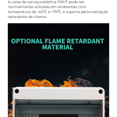
A caixa de carcaça plástica SNHT pode ser
normalmente utilizada em ambientes com
temperatura de -40℃ a +75℃, e suporta personalização
retardante de chama.