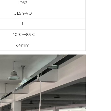
IP67
UL94-VO
ⅱ
-40℃~+85℃
φ4mm