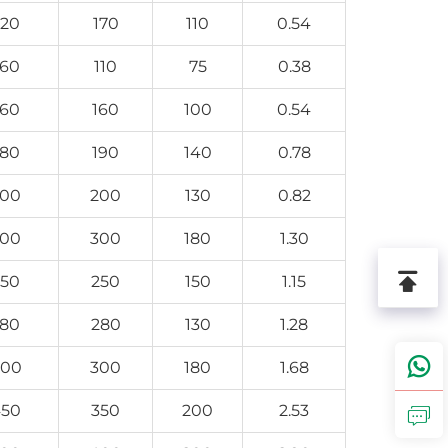
220
170
110
0.54
60
110
75
0.38
60
160
100
0.54
80
190
140
0.78
00
200
130
0.82
00
300
180
1.30
350
250
150
1.15
80
280
130
1.28
00
300
180
1.68
50
350
200
2.53