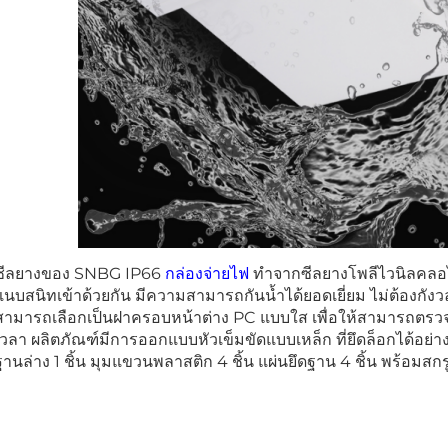
ซีลยางของ SNBG IP66
กล่องจ่ายไฟ
ทำจากซีลยางโพลีไวนิลคลอไ
แนบสนิทเข้าด้วยกัน มีความสามารถกันน้ำได้ยอดเยี่ยม ไม่ต้องกัง
สามารถเลือกเป็นฝาครอบหน้าต่าง PC แบบใส เพื่อให้สามารถต
เวลา ผลิตภัณฑ์มีการออกแบบหัวเข็มขัดแบบเหล็ก ที่ยึดล็อกได้อย่าง
ฐานล่าง 1 ชิ้น มุมแขวนพลาสติก 4 ชิ้น แผ่นยึดฐาน 4 ชิ้น พร้อมส