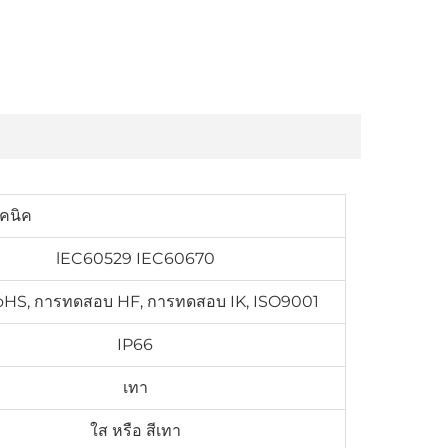
คนิค
lEC60529 IEC60670
oHS, การทดสอบ HF, การทดสอบ IK, ISO9001
IP66
เทา
ใส หรือ สีเทา