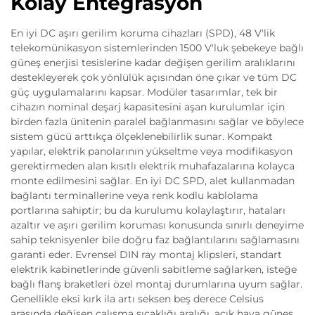
Kolay Entegrasyon
En iyi DC aşırı gerilim koruma cihazları (SPD), 48 V'lik
telekomünikasyon sistemlerinden 1500 V'luk şebekeye bağlı
güneş enerjisi tesislerine kadar değişen gerilim aralıklarını
destekleyerek çok yönlülük açısından öne çıkar ve tüm DC
güç uygulamalarını kapsar. Modüler tasarımlar, tek bir
cihazın nominal deşarj kapasitesini aşan kurulumlar için
birden fazla ünitenin paralel bağlanmasını sağlar ve böylece
sistem gücü arttıkça ölçeklenebilirlik sunar. Kompakt
yapılar, elektrik panolarının yükseltme veya modifikasyon
gerektirmeden alan kısıtlı elektrik muhafazalarına kolayca
monte edilmesini sağlar. En iyi DC SPD, alet kullanmadan
bağlantı terminallerine veya renk kodlu kablolama
portlarına sahiptir; bu da kurulumu kolaylaştırır, hataları
azaltır ve aşırı gerilim koruması konusunda sınırlı deneyime
sahip teknisyenler bile doğru faz bağlantılarını sağlamasını
garanti eder. Evrensel DIN ray montaj klipsleri, standart
elektrik kabinetlerinde güvenli sabitleme sağlarken, isteğe
bağlı flanş braketleri özel montaj durumlarına uyum sağlar.
Genellikle eksi kırk ila artı seksen beş derece Celsius
arasında değişen çalışma sıcaklığı aralığı, açık hava güneş