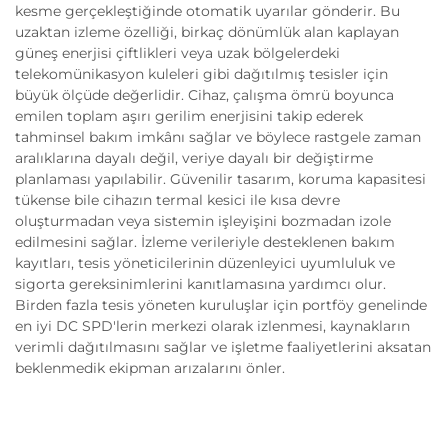
kesme gerçekleştiğinde otomatik uyarılar gönderir. Bu
uzaktan izleme özelliği, birkaç dönümlük alan kaplayan
güneş enerjisi çiftlikleri veya uzak bölgelerdeki
telekomünikasyon kuleleri gibi dağıtılmış tesisler için
büyük ölçüde değerlidir. Cihaz, çalışma ömrü boyunca
emilen toplam aşırı gerilim enerjisini takip ederek
tahminsel bakım imkânı sağlar ve böylece rastgele zaman
aralıklarına dayalı değil, veriye dayalı bir değiştirme
planlaması yapılabilir. Güvenilir tasarım, koruma kapasitesi
tükense bile cihazın termal kesici ile kısa devre
oluşturmadan veya sistemin işleyişini bozmadan izole
edilmesini sağlar. İzleme verileriyle desteklenen bakım
kayıtları, tesis yöneticilerinin düzenleyici uyumluluk ve
sigorta gereksinimlerini kanıtlamasına yardımcı olur.
Birden fazla tesis yöneten kuruluşlar için portföy genelinde
en iyi DC SPD'lerin merkezi olarak izlenmesi, kaynakların
verimli dağıtılmasını sağlar ve işletme faaliyetlerini aksatan
beklenmedik ekipman arızalarını önler.