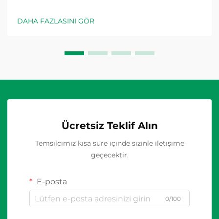
güvenlik, dayanıklılık ve elektrik kodlarına uyum
üzerinde etki yapan çok sayıda faktörü dikkatle
DAHA FAZLASINI GÖR
değerlendirmeyi gerektirir. Dış ortamlar, benzersiz
zorluklar sunar...
Ücretsiz Teklif Alın
Temsilcimiz kısa süre içinde sizinle iletişime
geçecektir.
E-posta
0/100