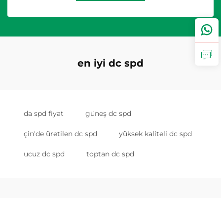
en iyi dc spd
da spd fiyat
güneş dc spd
çin'de üretilen dc spd
yüksek kaliteli dc spd
ucuz dc spd
toptan dc spd