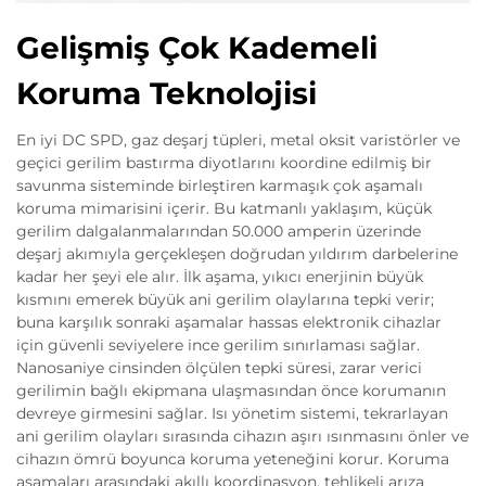
Gelişmiş Çok Kademeli
Koruma Teknolojisi
En iyi DC SPD, gaz deşarj tüpleri, metal oksit varistörler ve
geçici gerilim bastırma diyotlarını koordine edilmiş bir
savunma sisteminde birleştiren karmaşık çok aşamalı
koruma mimarisini içerir. Bu katmanlı yaklaşım, küçük
gerilim dalgalanmalarından 50.000 amperin üzerinde
deşarj akımıyla gerçekleşen doğrudan yıldırım darbelerine
kadar her şeyi ele alır. İlk aşama, yıkıcı enerjinin büyük
kısmını emerek büyük ani gerilim olaylarına tepki verir;
buna karşılık sonraki aşamalar hassas elektronik cihazlar
için güvenli seviyelere ince gerilim sınırlaması sağlar.
Nanosaniye cinsinden ölçülen tepki süresi, zarar verici
gerilimin bağlı ekipmana ulaşmasından önce korumanın
devreye girmesini sağlar. Isı yönetim sistemi, tekrarlayan
ani gerilim olayları sırasında cihazın aşırı ısınmasını önler ve
cihazın ömrü boyunca koruma yeteneğini korur. Koruma
aşamaları arasındaki akıllı koordinasyon, tehlikeli arıza