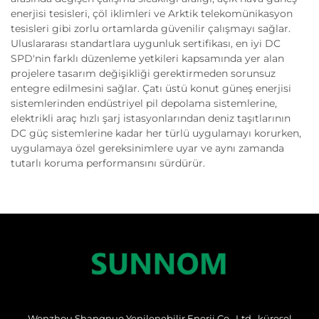
enerjisi tesisleri, çöl iklimleri ve Arktik telekomünikasyon
tesisleri gibi zorlu ortamlarda güvenilir çalışmayı sağlar.
Uluslararası standartlara uygunluk sertifikası, en iyi DC
SPD'nin farklı düzenleme yetkileri kapsamında yer alan
projelere tasarım değişikliği gerektirmeden sorunsuz
entegre edilmesini sağlar. Çatı üstü konut güneş enerjisi
sistemlerinden endüstriyel pil depolama sistemlerine,
elektrikli araç hızlı şarj istasyonlarından deniz taşıtlarının
DC güç sistemlerine kadar her türlü uygulamayı korurken,
uygulamaya özel gereksinimlere uyar ve aynı zamanda
tutarlı koruma performansını sürdürür.
Wenzhou Shangnuo Yenilenebilir Enerji Co., Ltd., küresel