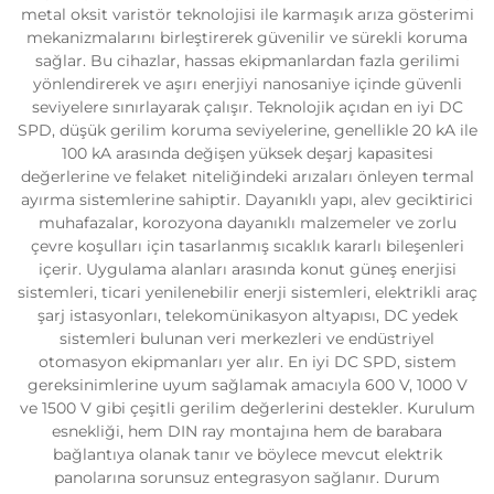
metal oksit varistör teknolojisi ile karmaşık arıza gösterimi
mekanizmalarını birleştirerek güvenilir ve sürekli koruma
sağlar. Bu cihazlar, hassas ekipmanlardan fazla gerilimi
yönlendirerek ve aşırı enerjiyi nanosaniye içinde güvenli
seviyelere sınırlayarak çalışır. Teknolojik açıdan en iyi DC
SPD, düşük gerilim koruma seviyelerine, genellikle 20 kA ile
100 kA arasında değişen yüksek deşarj kapasitesi
değerlerine ve felaket niteliğindeki arızaları önleyen termal
ayırma sistemlerine sahiptir. Dayanıklı yapı, alev geciktirici
muhafazalar, korozyona dayanıklı malzemeler ve zorlu
çevre koşulları için tasarlanmış sıcaklık kararlı bileşenleri
içerir. Uygulama alanları arasında konut güneş enerjisi
sistemleri, ticari yenilenebilir enerji sistemleri, elektrikli araç
şarj istasyonları, telekomünikasyon altyapısı, DC yedek
sistemleri bulunan veri merkezleri ve endüstriyel
otomasyon ekipmanları yer alır. En iyi DC SPD, sistem
gereksinimlerine uyum sağlamak amacıyla 600 V, 1000 V
ve 1500 V gibi çeşitli gerilim değerlerini destekler. Kurulum
esnekliği, hem DIN ray montajına hem de barabara
bağlantıya olanak tanır ve böylece mevcut elektrik
panolarına sorunsuz entegrasyon sağlanır. Durum