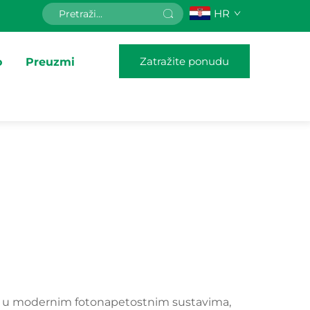
HR
Zatražite ponudu
o
Preuzmi
entu u modernim fotonapetostnim sustavima,