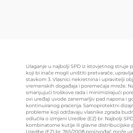
Ulaganje u najbolji SPD iz istovjetnog struje
koji bi inače mogli uništiti pretvarače, upravl
stavkom 3. Vlasnici nekretnina i upravitelji o
vremenskih događaja i poremećaja mreže. Najb
smanjujući troškove rada i minimizirajući po
ovi uređaji uvode zanemarljiv pad napona i g
kontinuiranog praćenja. Samoprotektni dizajn
probleme koji održavaju vlasnike zgrada budn
odlučila o izmjeni Uredbe (EZ) br. Najbolji SPD
kombinatorne kutije ili glavne distribucijske 
Uredbe (EZ) br. 765/2008 proizvođač može upot