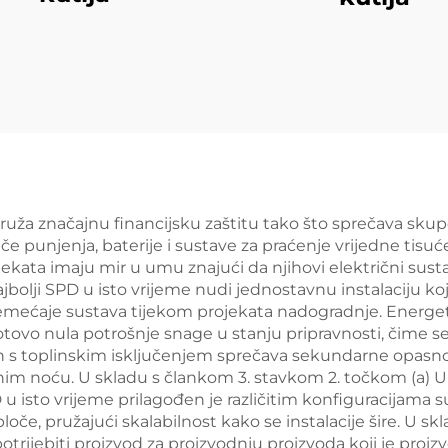
 pruža značajnu financijsku zaštitu tako što sprečava sku
jače punjenja, baterije i sustave za praćenje vrijedne tisu
bjekata imaju mir u umu znajući da njihovi električni sus
olji SPD u isto vrijeme nudi jednostavnu instalaciju ko
remećaje sustava tijekom projekata nadogradnje. Energet
otovo nula potrošnje snage u stanju pripravnosti, čime s
 s toplinskim isključenjem sprečava sekundarne opasnos
im noću. U skladu s člankom 3. stavkom 2. točkom (a) U
 u isto vrijeme prilagođen je različitim konfiguracijama su
ploče, pružajući skalabilnost kako se instalacije šire. U s
rijebiti proizvod za proizvodnju proizvoda koji je proi