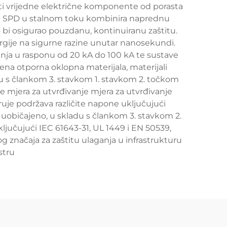
titi vrijedne električne komponente od porasta
lji SPD u stalnom toku kombinira naprednu
bi osigurao pouzdanu, kontinuiranu zaštitu.
ergije na sigurne razine unutar nanosekundi.
jenja u rasponu od 20 kA do 100 kA te sustave
ena otporna oklopna materijala, materijali
du s člankom 3. stavkom 1. stavkom 2. točkom
je mjera za utvrđivanje mjera za utvrđivanje
ruje podržava različite napone uključujući
o uobičajeno, u skladu s člankom 3. stavkom 2.
jučujući IEC 61643-31, UL 1449 i EN 50539,
g značaja za zaštitu ulaganja u infrastrukturu
stru