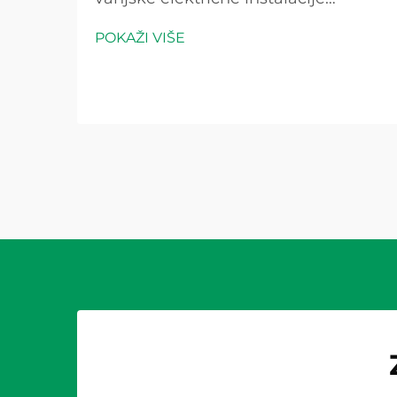
zahtijeva pažljivo razmatranje više
POKAŽI VIŠE
čimbenika koji izravno utječu na
sigurnost, izdržljivost i usklađenost s
električnim propisima. Vanjske
sredine predstavljaju jedinstvene
izazove...