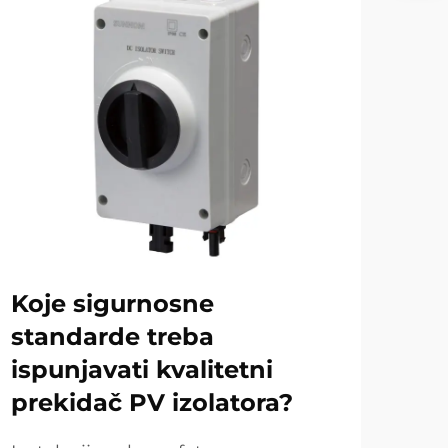
Koje sigurnosne
Kak
standarde treba
pr
ispunjavati kvalitetni
u 
prekidač PV izolatora?
U sk
točk