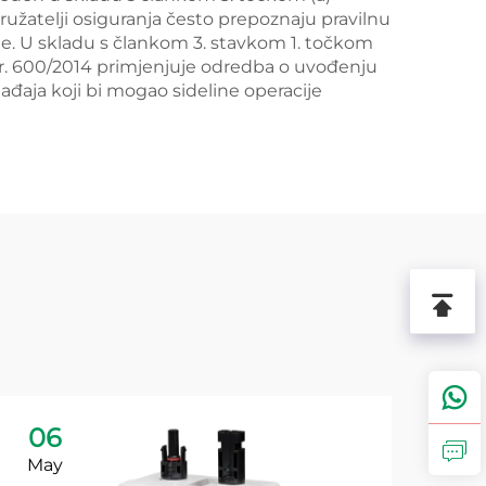
ružatelji osiguranja često prepoznaju pravilnu
ine. U skladu s člankom 3. stavkom 1. točkom
 br. 600/2014 primjenjuje odredba o uvođenju
ađaja koji bi mogao sideline operacije
06
1
May
Ju