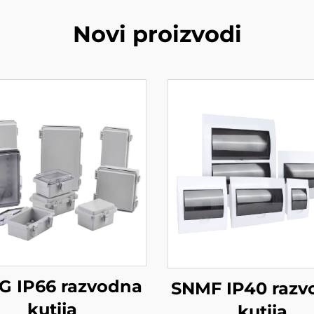
Novi proizvodi
G IP66 razvodna
SNMF IP40 razv
kutija
kutija