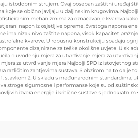
jaju istodobnim strujem. Ovaj poseban zaštitni uređaj š
a koje se obično javljaju u daljinskim krugovima. Najbo
 sofisticiranim mehanizmima za označavanje kvarova kako 
etjerani napon iz osjetljive opreme, čvrstoga napona en
eme ima nizak nivo zaštite napona, visok kapacitet pražn
atastrofalne kvarove. U robusnu konstrukciju spadaju ognj
komponente dizajnirane za teške okolišne uvjete. U skla
lučila o uvođenju mjera za utvrđivanje mjera za utvrđivan
 mjera za utvrđivanje mjera Najbolji SPD iz istovjetnog st
ra različitim zahtjevima sustava. S obzirom na to da je t
1. stavkom 2. U skladu s međunarodnim standardima, ukl
java stroge sigurnosne i performanse koje su od suštinsko
ovljivih izvora energije i kritične sustave s jednokratnim 