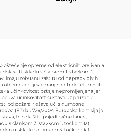
po oštećenje opreme od električnih prelivanja
će dolara. U skladu s člankom 1. stavkom 2.
tavi imaju robusnu zaštitu od nepredvidivih
ja obično zahtijeva manje od trideset minuta,
ska učinkovitost ostaje nepromijenjena jer
e očuva učinkovitost sustava uz pružanje
ti od požara, rješavajući sigurnosne
redbe (EZ) br. 726/2004 Europska komisija je
stava, bilo da štiti pojedinačne lance,
kladu s člankom 3. stavkom 1. točkom (a)
zveden u skladu s člankom 3. točkom (a)