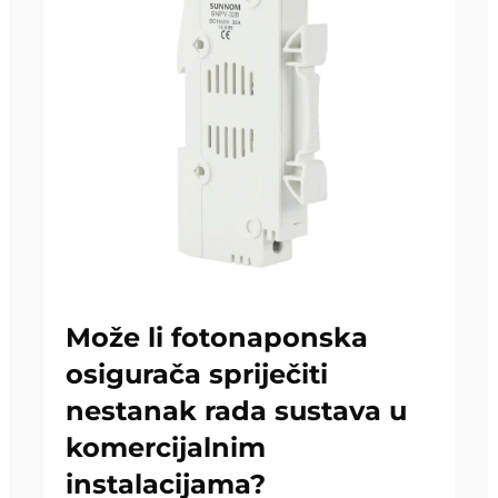
Može li fotonaponska
osigurača spriječiti
nestanak rada sustava u
komercijalnim
instalacijama?