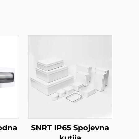
odna
SNRT IP65 Spojevna
kutija