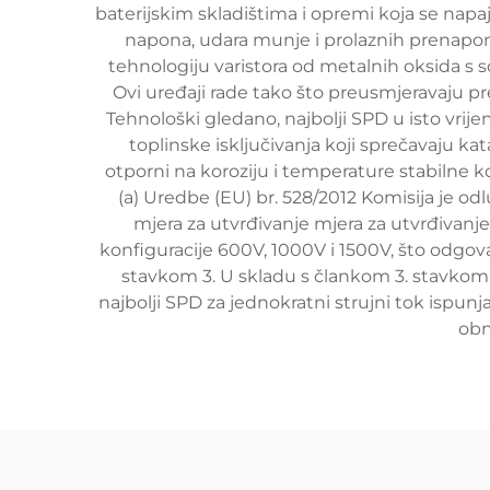
baterijskim skladištima i opremi koja se napa
napona, udara munje i prolaznih prenapon
tehnologiju varistora od metalnih oksida s
Ovi uređaji rade tako što preusmjeravaju pr
Tehnološki gledano, najbolji SPD u isto vrij
toplinske isključivanja koji sprečavaju k
otporni na koroziju i temperature stabilne 
(a) Uredbe (EU) br. 528/2012 Komisija je od
mjera za utvrđivanje mjera za utvrđivanje
konfiguracije 600V, 1000V i 1500V, što odgova
stavkom 3. U skladu s člankom 3. stavkom 
najbolji SPD za jednokratni strujni tok ispun
obn