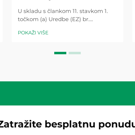
U skladu s člankom 11. stavkom 1.
točkom (a) Uredbe (EZ) br.
1225/2009 Komisija je odlučila da se
POKAŽI VIŠE
u skladu s člankom 11. stavkom 1.
točkom (b) Uredbe (EZ) br.
1225/2009 ne primjenjuje mjera za
smanjenje troškova. Pitanje je može
li pravilno definirana fotonapona
spriječiti nestanak sustava...
Zatražite besplatnu ponud