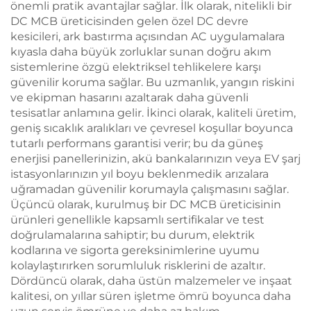
önemli pratik avantajlar sağlar. İlk olarak, nitelikli bir
DC MCB üreticisinden gelen özel DC devre
kesicileri, ark bastırma açısından AC uygulamalara
kıyasla daha büyük zorluklar sunan doğru akım
sistemlerine özgü elektriksel tehlikelere karşı
güvenilir koruma sağlar. Bu uzmanlık, yangın riskini
ve ekipman hasarını azaltarak daha güvenli
tesisatlar anlamına gelir. İkinci olarak, kaliteli üretim,
geniş sıcaklık aralıkları ve çevresel koşullar boyunca
tutarlı performans garantisi verir; bu da güneş
enerjisi panellerinizin, akü bankalarınızın veya EV şarj
istasyonlarınızın yıl boyu beklenmedik arızalara
uğramadan güvenilir korumayla çalışmasını sağlar.
Üçüncü olarak, kurulmuş bir DC MCB üreticisinin
ürünleri genellikle kapsamlı sertifikalar ve test
doğrulamalarına sahiptir; bu durum, elektrik
kodlarına ve sigorta gereksinimlerine uyumu
kolaylaştırırken sorumluluk risklerini de azaltır.
Dördüncü olarak, daha üstün malzemeler ve inşaat
kalitesi, on yıllar süren işletme ömrü boyunca daha