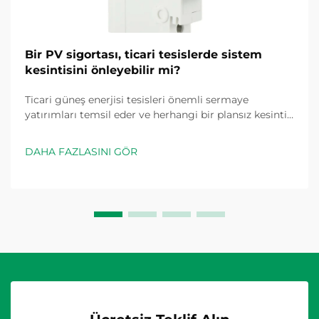
Bir PV sigortası, ticari tesislerde sistem
kesintisini önleyebilir mi?
Ticari güneş enerjisi tesisleri önemli sermaye
yatırımları temsil eder ve herhangi bir plansız kesinti
doğrudan gelir kaybına ve işletme kesintisine neden
olur. Doğru şekilde belirlenmiş bir PV sigortasının
DAHA FAZLASINI GÖR
sistem kesintisini önleyip önlemediği sorusu...