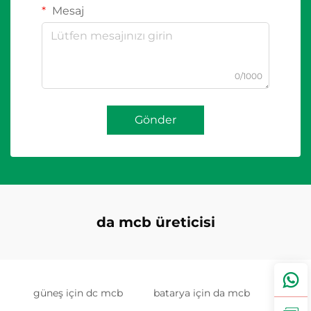
Mesaj
0/1000
Gönder
da mcb üreticisi
güneş için dc mcb
batarya için da mcb