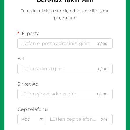
Ücretsiz Teklif Alın
Temsilcimiz kısa süre içinde sizinle iletişime
geçecektir.
E-posta
0/100
Ad
0/100
Şirket Adı
0/200
Cep telefonu
Kod
0/16