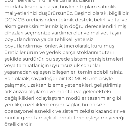
uzun servis ömrüne ve daha az bakım
müdahalesine yol açar; böylece toplam sahiplik
maliyetlerinizi düşürürsünüz. Beşinci olarak, bilgili bir
DC MCB üreticisinden teknik destek, belirli voltaj ve
akım gereksinimleriniz için doğru derecelendirilmiş
cihazları seçmenize yardımcı olur ve maliyetli aşırı
boyutlandırma ya da tehlikeli yetersiz
boyutlandırmayı önler. Altıncı olarak, kurulmuş
üreticiler ürün ve yedek parça stoklarını tutarlı
şekilde sürdürür; bu sayede sistem genişletmeleri
veya tamiratlar için uyumsuzluk sorunları
yaşamadan eşleşen bileşenleri temin edebilirsiniz.
Son olarak, saygıdeğer bir DC MCB üreticisiyle
çalışmak, uzaktan izleme yetenekleri, geliştirilmiş
ark arızası algılama ve montajı ve gelecekteki
değişiklikleri kolaylaştıran modüler tasarımlar gibi
yenilikçi özelliklere erişim sağlar; bu da size
operasyonel esneklik ve sistem zekâsı kazandırır ve
bunlar genel amaçlı alternatiflerin eşleşemeyeceği
özelliklerdir.