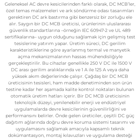
Geleneksel AC devre kesicilerinden farklı olarak, DC MCB’ler,
özel temas malzemeleri ve ark söndürme odası tasarımları
gerektiren DC ark bastırma gibi benzersiz bir zorluğu ele
alır. Saygın bir DC MCB üreticisi, ürünlerinin uluslararası
güvenlik standartlarına –örneğin IEC 60947-2 ve UL 489
sertifikalarına– uygun olduğunu sağlamak için gelişmiş test
tesislerine yatırım yapar. Üretim süreci, DC gerilim
karakteristiklerine göre ayarlanmış termal ve manyetik
açma mekanizmalarının hassas mühendisliğiyle
gerçekleştirilir. Bu cihazlar genellikle 250 V DC ile 1500 V
DC arası gerilim aralıklarında ve 1 A ile 125 A veya daha
yüksek akım değerlerinde çalışır. Çağdaş bir DC MCB
üreticisinin tesisleri, ham madde denetiminden son ürün
testine kadar her aşamada kalite kontrol noktaları bulunan
otomatik üretim hatları içerir. Bir DC MCB üreticisinin
teknolojik düzeyi, yenilenebilir enerji ve endüstriyel
uygulamalarda devre kesicilerinin güvenilirliğini ve
performansını belirler. Önde gelen üreticiler, çeşitli DC güç
dağıtım ağlarında doğru devre koruma sistemi tasarımı ve
uygulamasını sağlamak amacıyla kapsamlı teknik
dokümantasyon, montaj kılavuzları ve uygulama desteği