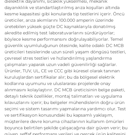
dielektrik dayanımı, sıcaklık yükselmesi, mekanik
dayanıklılık ve standartlaştırılmış arıza koşulları altında
kesme kapasitesi gibi konularda tip testlerini içerir. Öncü
üreticiler, arıza akımlarını 100.000 amperin üzerinde
üretebilen yüksek güçte DC kaynaklarıyla donatılmış
akredite edilmiş test laboratuvarlarını sürdürüyorlar;
böylece kesme performansını doğrulayabiliyorlar. Temel
güvenlik uyumluluğunun ötesinde, kalite odaklı DC MCB
üreticileri tesislerinde uzun süreli yaşam döngüsü testleri,
çevresel stres testleri ve hızlandırılmış yaşlandırma
çalışmaları yaparak uzun vadeli güvenilirliği sağlarlar.
Ürünler, TUV, UL, CE ve CCC gibi küresel olarak tanınan
kuruluşlardan sertifikalar alır; bu da bölgesel elektrik
kodlarına uyumunu ve uluslararası projelerde onay
alınmasını kolaylaştırır. DC MCB üreticisinin belge paketi,
detaylı teknik özellikler, montaj talimatları ve uygulama
kılavuzlarını içerir; bu belgeler mühendislerin doğru ürün
seçimi ve sistem tasarımı yapmalarına yardımcı olur. Test
ve sertifikasyon konusundaki bu kapsamlı yaklaşım,
müşterilere devre koruma cihazlarının kullanım ömürleri
boyunca belirtilen şekilde çalışacağına dair güven verir; bu
güven, şeffaf performans verileri ve gerçek ürün kalitesini