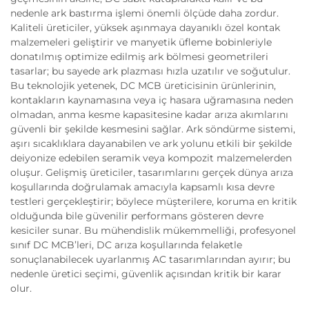
nedenle ark bastırma işlemi önemli ölçüde daha zordur.
Kaliteli üreticiler, yüksek aşınmaya dayanıklı özel kontak
malzemeleri geliştirir ve manyetik üfleme bobinleriyle
donatılmış optimize edilmiş ark bölmesi geometrileri
tasarlar; bu sayede ark plazması hızla uzatılır ve soğutulur.
Bu teknolojik yetenek, DC MCB üreticisinin ürünlerinin,
kontakların kaynamasına veya iç hasara uğramasına neden
olmadan, anma kesme kapasitesine kadar arıza akımlarını
güvenli bir şekilde kesmesini sağlar. Ark söndürme sistemi,
aşırı sıcaklıklara dayanabilen ve ark yolunu etkili bir şekilde
deiyonize edebilen seramik veya kompozit malzemelerden
oluşur. Gelişmiş üreticiler, tasarımlarını gerçek dünya arıza
koşullarında doğrulamak amacıyla kapsamlı kısa devre
testleri gerçekleştirir; böylece müşterilere, koruma en kritik
olduğunda bile güvenilir performans gösteren devre
kesiciler sunar. Bu mühendislik mükemmelliği, profesyonel
sınıf DC MCB’leri, DC arıza koşullarında felaketle
sonuçlanabilecek uyarlanmış AC tasarımlarından ayırır; bu
nedenle üretici seçimi, güvenlik açısından kritik bir karar
olur.