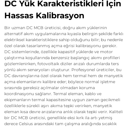
DC Yük Karakteristikleri İçin
Hassas Kalibrasyon
Bir uzman DC MCB üreticisi, doğru akım yüklerinin
alternatif akım uygulamalarına kıyasla belirgin şekilde farklı
elektriksel karakteristiklere sahip olduğunu bilir; bu nedenle
özel olarak tasarlanmış açma eğrisi kalibrasyonu gerekir.
DC sistemlerinde, özellikle kapasitif yüklerde ve motor
çalıştırma koşullarında benzersiz başlangıç akımı profilleri
gözlemlenirken, fotovoltaik diziler arızalı durumlarda ters
yönlü akım senaryoları oluşturur. Profesyonel üreticiler, bu
DC davranışlarına özel olarak hem termal hem de manyetik
açma elemanlarını kalibre eder; böylece normal işletme
sırasında gereksiz açılmalar olmadan koruma
koordinasyonu sağlanır. Termal eleman, kablo ve
ekipmanların termal kapasitesine uygun zaman gecikmeli
özelliklerle sürekli aşırı akıma tepki verirken, manyetik
eleman kısa devre arızalarına anlık olarak tepki verir. Kaliteli
bir DC MCB üreticisi, genellikle eksi kırk ila artı yetmiş
derece Celsius arasındaki tam çalışma aralığında sıcaklık