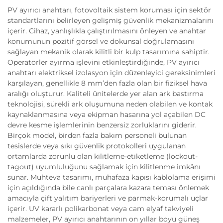
PV ayırıcı anahtarı, fotovoltaik sistem koruması için sektör
standartlarını belirleyen gelişmiş güvenlik mekanizmalarını
içerir. Cihaz, yanlışlıkla çalıştırılmasını önleyen ve anahtar
konumunun pozitif görsel ve dokunsal doğrulamasını
sağlayan mekanik olarak kilitli bir kulp tasarımına sahiptir.
Operatörler ayırma işlevini etkinleştirdiğinde, PV ayırıcı
anahtarı elektriksel izolasyon için düzenleyici gereksinimleri
karşılayan, genellikle 8 mm’den fazla olan bir fiziksel hava
aralığı oluşturur. Kaliteli ünitelerde yer alan ark bastırma
teknolojisi, sürekli ark oluşumuna neden olabilen ve kontak
kaynaklanmasına veya ekipman hasarına yol açabilen DC
devre kesme işlemlerinin benzersiz zorluklarını giderir.
Birçok model, birden fazla bakım personeli bulunan
tesislerde veya sıkı güvenlik protokolleri uygulanan
ortamlarda zorunlu olan kilitleme-etiketleme (lockout-
tagout) uyumluluğunu sağlamak için kilitlenme imkânı
sunar. Muhteva tasarımı, muhafaza kapısı kablolama erişimi
için açıldığında bile canlı parçalara kazara teması önlemek
amacıyla çift yalıtım bariyerleri ve parmak-korumalı uçlar
içerir. UV kararlı polikarbonat veya cam elyaf takviyeli
malzemeler, PV ayırıcı anahtarının on yıllar boyu güneş