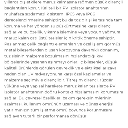
yıllarca dış etkilere maruz kalmasına rağmen düşük dirençli
bağlantıları korur. Kaliteli bir PV izolatör anahtarının
muhafaza sızdırmazlık sistemi IP65 veya IP66
derecelendirmesine sahiptir; bu da toz girişi karşısında tam
koruma ve her yönden su püskürtmesine karşı direnç
sağlar ve bu özellik, yıkama işlemine veya yoğun yağmura
maruz kalan çatı üstü tesisler için kritik öneme sahiptir.
Paslanmaz çelik bağlantı elemanları ve özel işlem görmüş
metal bileşenlerden oluşan korozyona dayanıklı donanım,
tuz sisinin malzeme bozulmasını hızlandırdığı kıyı
bölgelerinde yaşanan aşınmayı önler. İç bileşenler, düşük
kaliteli ürünlerde görülen gevreklik ve elektriksel arızaya
neden olan UV radyasyonuna karşı özel kaplamalar ve
malzeme seçimiyle dirençlidir. Titreşim direnci, rüzgâr
yüküne veya yapısal harekete maruz kalan tesislerde PV
izolatör anahtarının doğru kontakt hizalamasını korumasını
sağlar. Bu çevresel özellikler, bakım gereksinimlerinin
azalması, kullanım ömrünün uzaması ve güneş enerjisi
yatırımınızın tüm işletme ömrü boyunca korunmasını
sağlayan tutarlı bir performansa dönüşür.