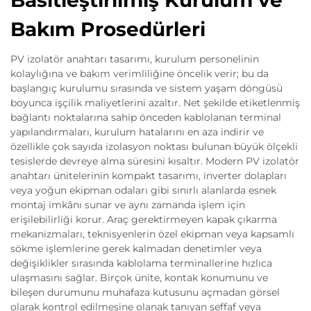
Basitleştirilmiş Kurulum ve
Bakım Prosedürleri
PV izolatör anahtarı tasarımı, kurulum personelinin
kolaylığına ve bakım verimliliğine öncelik verir; bu da
başlangıç kurulumu sırasında ve sistem yaşam döngüsü
boyunca işçilik maliyetlerini azaltır. Net şekilde etiketlenmiş
bağlantı noktalarına sahip önceden kablolanan terminal
yapılandırmaları, kurulum hatalarını en aza indirir ve
özellikle çok sayıda izolasyon noktası bulunan büyük ölçekli
tesislerde devreye alma süresini kısaltır. Modern PV izolatör
anahtarı ünitelerinin kompakt tasarımı, inverter dolapları
veya yoğun ekipman odaları gibi sınırlı alanlarda esnek
montaj imkânı sunar ve aynı zamanda işlem için
erişilebilirliği korur. Araç gerektirmeyen kapak çıkarma
mekanizmaları, teknisyenlerin özel ekipman veya kapsamlı
sökme işlemlerine gerek kalmadan denetimler veya
değişiklikler sırasında kablolama terminallerine hızlıca
ulaşmasını sağlar. Birçok ünite, kontak konumunu ve
bileşen durumunu muhafaza kutusunu açmadan görsel
olarak kontrol edilmesine olanak tanıyan şeffaf veya