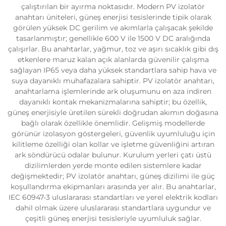
çalıştırılan bir ayırma noktasıdır. Modern PV izolatör
anahtarı üniteleri, güneş enerjisi tesislerinde tipik olarak
görülen yüksek DC gerilim ve akımlarla çalışacak şekilde
tasarlanmıştır; genellikle 600 V ile 1500 V DC aralığında
çalışırlar. Bu anahtarlar, yağmur, toz ve aşırı sıcaklık gibi dış
etkenlere maruz kalan açık alanlarda güvenilir çalışma
sağlayan IP65 veya daha yüksek standartlara sahip hava ve
suya dayanıklı muhafazalara sahiptir. PV izolatör anahtarı,
anahtarlama işlemlerinde ark oluşumunu en aza indiren
dayanıklı kontak mekanizmalarına sahiptir; bu özellik,
güneş enerjisiyle üretilen sürekli doğrudan akımın doğasına
bağlı olarak özellikle önemlidir. Gelişmiş modellerde
görünür izolasyon göstergeleri, güvenlik uyumluluğu için
kilitleme özelliği olan kollar ve işletme güvenliğini artıran
ark söndürücü odalar bulunur. Kurulum yerleri çatı üstü
dizilimlerden yerde monte edilen sistemlere kadar
değişmektedir; PV izolatör anahtarı, güneş dizilimi ile güç
koşullandırma ekipmanları arasında yer alır. Bu anahtarlar,
IEC 60947-3 uluslararası standartları ve yerel elektrik kodları
dahil olmak üzere uluslararası standartlara uygundur ve
çeşitli güneş enerjisi tesisleriyle uyumluluk sağlar.