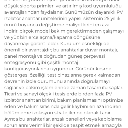
düşük sigorta primleri ve artırılmış kod uyumluluğu
avantajlarından faydalanır. Günümüzün dayanıklı PV
izolatör anahtar ünitelerinin yapısı, sistemin 25 yıllık
ömrü boyunca değiştirme maliyetlerini en aza
indirir; birçok model bakım gerektirmeden çalışmayı
ve yüz binlerce açma/kapama döngüsüne
dayanmayı garanti eder. Kurulum esnekliği de
önemli bir avantajdır; bu anahtarlar duvar montajı,
panel montajı ve doğrudan güneş çerçevesi
entegrasyonu gibi çeşitli montaj
konfigürasyonlarına uygundur. Görünür kesme
göstergesi özelliği, test cihazlarına gerek kalmadan
devrenin izole durumunu anında doğrulamayı
sağlar ve bakım işlemlerinde zaman tasarrufu sağlar.
Ticari ve sanayi ölçekli tesislerde birden fazla PV
izolatör anahtarı birimi, bakım planlamasını optimize
eden ve bakım sırasında gelir kaybını en aza indiren
bölümleme izolasyon stratejilerine olanak tanır.
Ayrıca bu anahtarlar, arızalı panelleri veya kablolama
sorunlarını verimli bir şekilde tespit etmek amacıyla