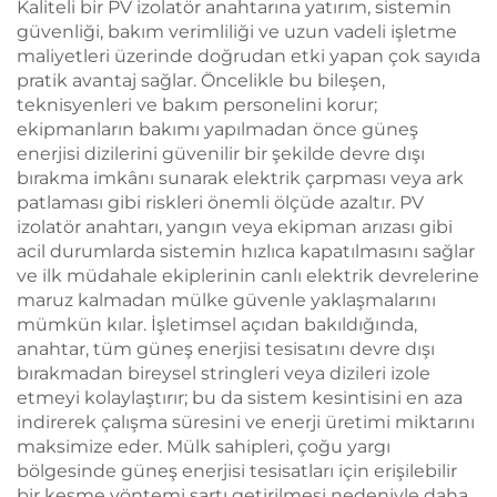
Kaliteli bir PV izolatör anahtarına yatırım, sistemin
güvenliği, bakım verimliliği ve uzun vadeli işletme
maliyetleri üzerinde doğrudan etki yapan çok sayıda
pratik avantaj sağlar. Öncelikle bu bileşen,
teknisyenleri ve bakım personelini korur;
ekipmanların bakımı yapılmadan önce güneş
enerjisi dizilerini güvenilir bir şekilde devre dışı
bırakma imkânı sunarak elektrik çarpması veya ark
patlaması gibi riskleri önemli ölçüde azaltır. PV
izolatör anahtarı, yangın veya ekipman arızası gibi
acil durumlarda sistemin hızlıca kapatılmasını sağlar
ve ilk müdahale ekiplerinin canlı elektrik devrelerine
maruz kalmadan mülke güvenle yaklaşmalarını
mümkün kılar. İşletimsel açıdan bakıldığında,
anahtar, tüm güneş enerjisi tesisatını devre dışı
bırakmadan bireysel stringleri veya dizileri izole
etmeyi kolaylaştırır; bu da sistem kesintisini en aza
indirerek çalışma süresini ve enerji üretimi miktarını
maksimize eder. Mülk sahipleri, çoğu yargı
bölgesinde güneş enerjisi tesisatları için erişilebilir
bir kesme yöntemi şartı getirilmesi nedeniyle daha