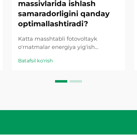
massivlarida ishlash
samaradorligini qanday
optimallashtiradi?
Katta masshtabli fotovoltayk
o'rnatmalar energiya yig'ish
samaradorligini ta'minlash va
Batafsil ko'rish
ishonchli elektr tarmog'iga ulanishni
ta'minlash uchun mustahkam
elektr infratuzilmasini talab qiladi.
Quyosh panellari massivlari
foydalanuvchi darajasidagi
loyihalardan, tijorat binolari
tomolarigacha va sanoat
ob'ektlarigacha kengayganda,
birga...