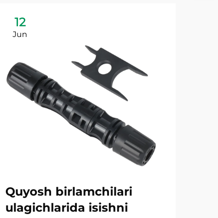
12
1
Jun
Ju
Quyosh birlamchilari
Fo
ulagichlarida isishni
va