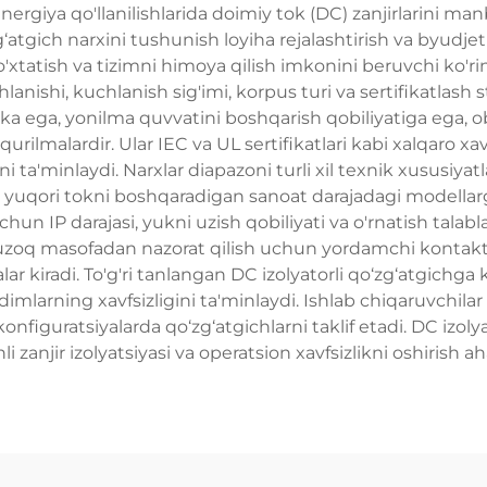
nergiya qo'llanilishlarida doimiy tok (DC) zanjirlarini 
‘zg‘atgich narxini tushunish loyiha rejalashtirish va byudj
o'xtatish va tizimni himoya qilish imkonini beruvchi ko'ri
hlanishi, kuchlanish sig'imi, korpus turi va sertifikatlas
ilikka ega, yonilma quvvatini boshqarish qobiliyatiga ega,
rilmalardir. Ular IEC va UL sertifikatlari kabi xalqaro xav
ni ta'minlaydi. Narxlar diapazoni turli xil texnik xususiya
yuqori tokni boshqaradigan sanoat darajadagi modellarga 
n IP darajasi, yukni uzish qobiliyati va o'rnatish talablari
 uzoq masofadan nazorat qilish uchun yordamchi kontaktl
ar kiradi. To'g'ri tanlangan DC izolyatorli qo‘zg‘atgichga 
imlarning xavfsizligini ta'minlaydi. Ishlab chiqaruvchilar
sli konfiguratsiyalarda qo‘zg‘atgichlarni taklif etadi. DC i
li zanjir izolyatsiyasi va operatsion xavfsizlikni oshirish a