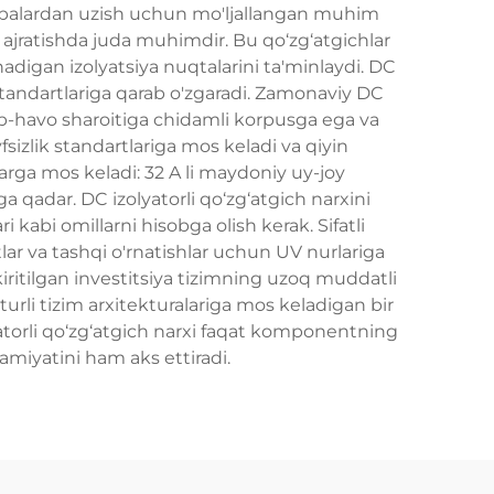
manbalardan uzish uchun mo'ljallangan muhim
et ajratishda juda muhimdir. Bu qo‘zg‘atgichlar
nadigan izolyatsiya nuqtalarini ta'minlaydi. DC
h standartlariga qarab o'zgaradi. Zamonaviy DC
 ob-havo sharoitiga chidamli korpusga ega va
fsizlik standartlariga mos keladi va qiyin
tlarga mos keladi: 32 A li maydoniy uy-joy
qadar. DC izolyatorli qo‘zg‘atgich narxini
 kabi omillarni hisobga olish kerak. Sifatli
ar va tashqi o'rnatishlar uchun UV nurlariga
kiritilgan investitsiya tizimning uzoq muddatli
 turli tizim arxitekturalariga mos keladigan bir
zolyatorli qo‘zg‘atgich narxi faqat komponentning
hamiyatini ham aks ettiradi.