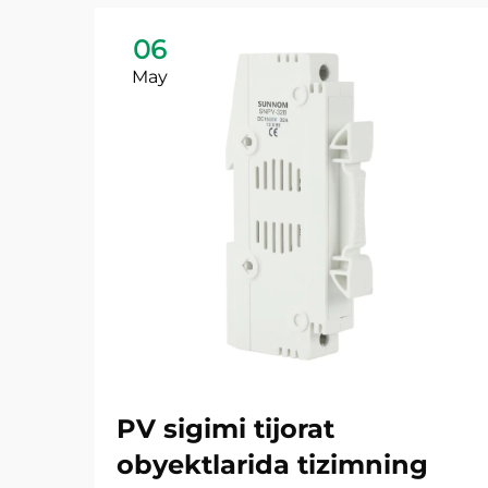
06
May
PV sigimi tijorat
obyektlarida tizimning