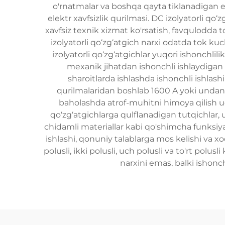
o'rnatmalar va boshqa qayta tiklanadigan e
elektr xavfsizlik qurilmasi. DC izolyatorli qo
xavfsiz texnik xizmat ko'rsatish, favqulodda t
izolyatorli qo‘zg‘atgich narxi odatda tok kuc
izolyatorli qo‘zg‘atgichlar yuqori ishonchl
mexanik jihatdan ishonchli ishlaydigan qu
sharoitlarda ishlashda ishonchli ishlashi
qurilmalaridan boshlab 1600 A yoki undan 
baholashda atrof-muhitni himoya qilish uchu
qo‘zg‘atgichlarga qulflanadigan tutqichlar,
chidamli materiallar kabi qo'shimcha funksiyal
ishlashi, qonuniy talablarga mos kelishi va xod
polusli, ikki polusli, uch polusli va to'rt polu
narxini emas, balki ishonch