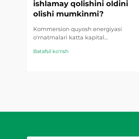
ishlamay qolishini oldini
olishi mumkinmi?
Kommersion quyosh energiyasi
o'rnatmalari katta kapital
sarmoyalarini talab qiladi va har
Batafsil ko'rish
qanday rejasiz ishlamay qolish
bevosita daromad yo'qotishiga va
operatsion uzilishga olib keladi.
To'g'ri tanlangan PV sigimli
qurilmaning tizim ishlamay qolishini
oldini olishi mumkinligi haqidagi
savol...