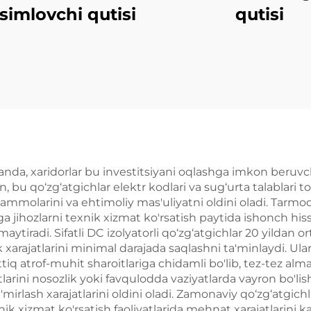
simlovchi qutisi
qutisi
anda, xaridorlar bu investitsiyani oqlashga imkon beruvch
n, bu qo‘zg‘atgichlar elektr kodlari va sug‘urta talablari 
molarini va ehtimoliy mas'uliyatni oldini oladi. Tarmoq u
 jihozlarni texnik xizmat ko'rsatish paytida ishonch hissi
amaytiradi. Sifatli DC izolyatorli qo‘zg‘atgichlar 20 yilda
k xarajatlarini minimal darajada saqlashni ta'minlaydi. U
q atrof-muhit sharoitlariga chidamli bo'lib, tez-tez almasht
ni nosozlik yoki favqulodda vaziyatlarda vayron bo'lish
mirlash xarajatlarini oldini oladi. Zamonaviy qo‘zg‘atgich
nik xizmat ko'rsatish faoliyatlarida mehnat xarajatlarini ka