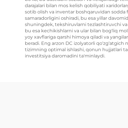
darajalari bilan mos kelish qobiliyati xaridorl
sotib olish va inventar boshqaruvidan sodda foy
samaradorligini oshiradi, bu esa yillar davomi
shuningdek, tekshiruvlarni tezlashtiruvchi va l
bu esa kechikishlarni va ular bilan bog'liq moli
yoy xavflariga qarshi himoya qiladi va yangil
beradi. Eng arzon DC izolyatorli qo‘zg‘atgich 
tizimning optimal ishlashi, qonun hujjatlari t
investitsiya daromadini ta'minlaydi.