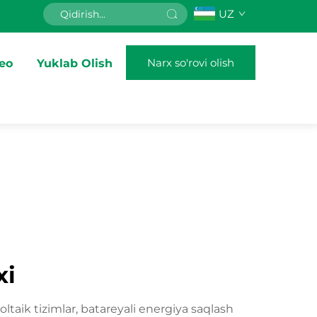
UZ
Narx so'rovi olish
eo
Yuklab Olish
xi
taik tizimlar, batareyali energiya saqlash