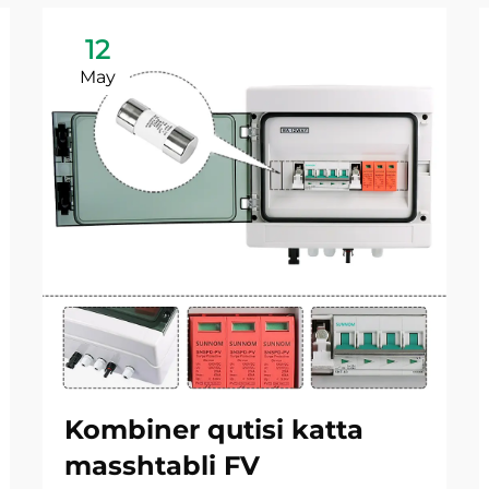
12
May
Kombiner qutisi katta
masshtabli FV