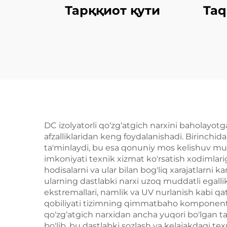
Тарққиот қути
Taq
DC izolyatorli qo‘zg‘atgich narxini baholayotg
afzalliklaridan keng foydalanishadi. Birinchida
ta'minlaydi, bu esa qonuniy mos kelishuv muam
imkoniyati texnik xizmat ko'rsatish xodimlariga
hodisalarni va ular bilan bog'liq xarajatlarni k
ularning dastlabki narxi uzoq muddatli egalli
ekstremallari, namlik va UV nurlanish kabi qatti
qobiliyati tizimning qimmatbaho komponentlari
qo‘zg‘atgich narxidan ancha yuqori bo'lgan ta'
bo'lib, bu dastlabki sozlash va kelajakdagi tex