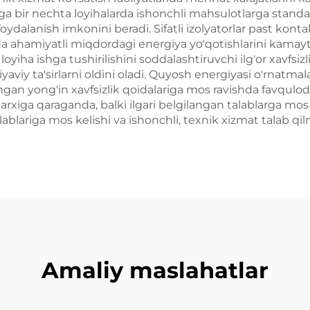
arga bir nechta loyihalarda ishonchli mahsulotlarga standa
dalanish imkonini beradi. Sifatli izolyatorlar past kontak
da ahamiyatli miqdordagi energiya yo'qotishlarini kamaytir
oyiha ishga tushirilishini soddalashtiruvchi ilg'or xavfsiz
yaviy ta'sirlarni oldini oladi. Quyosh energiyasi o'rnatmalar
angan yong'in xavfsizlik qoidalariga mos ravishda favqulo
narxiga qaraganda, balki ilgari belgilangan talablarga mo
alablariga mos kelishi va ishonchli, texnik xizmat talab q
Amaliy maslahatlar