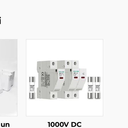
i
gun
1000V DC