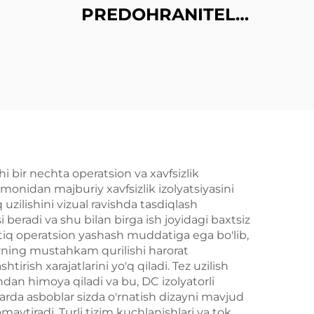
PREDOHRANITEL
INDİKATORLI
i bir nechta operatsion va xavfsizlik
tomonidan majburiy xavfsizlik izolyatsiyasini
zilishini vizual ravishda tasdiqlash
 beradi va shu bilan birga ish joyidagi baxtsiz
n ortiq operatsion yashash muddatiga ega bo'lib,
larning mustahkam qurilishi harorat
irish xarajatlarini yo'q qiladi. Tez uzilish
dan himoya qiladi va bu, DC izolyatorli
larda asboblar sizda o'rnatish dizayni mavjud
maytiradi. Turli tizim kuchlanishlari va tok