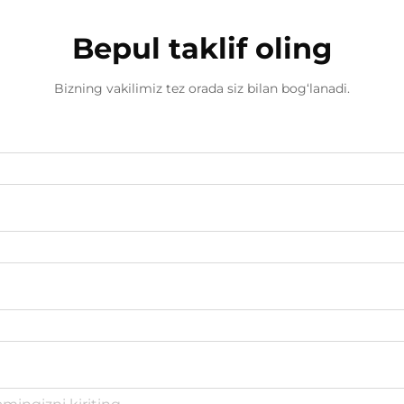
Bepul taklif oling
Bizning vakilimiz tez orada siz bilan bog‘lanadi.