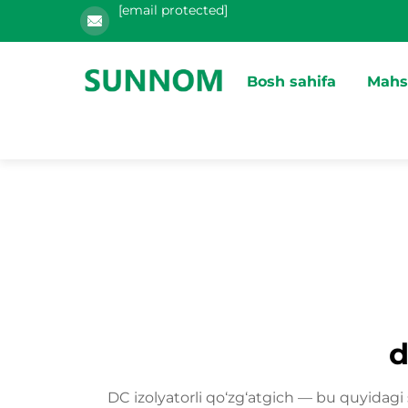
[email protected]
Bosh sahifa
Mahs
d
DC izolyatorli qo‘zg‘atgich — bu quyidagi