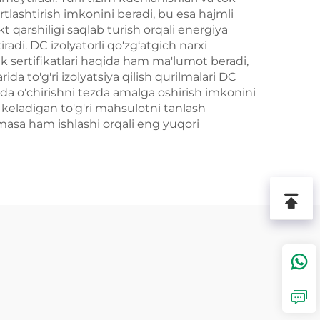
rtlashtirish imkonini beradi, bu esa hajmli
t qarshiligi saqlab turish orqali energiya
adi. DC izolyatorli qo‘zg‘atgich narxi
lik sertifikatlari haqida ham ma'lumot beradi,
ida to'g'ri izolyatsiya qilish qurilmalari DC
dda o'chirishni tezda amalga oshirish imkonini
s keladigan to'g'ri mahsulotni tanlash
ilmasa ham ishlashi orqali eng yuqori