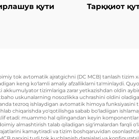
ирлашув қути
Тарққиот қу
imiy tok avtomatik ajratgichni (DC MCB) tanlash tizim xa
 qiladigan keng ko'lamli amaliy afzalliklarni ta'minlaydi.
akkumulyator tizimlariga zarar yetkazishdan oldin aybir x
baho uskunalarning nosozlikka uchrashini oldini oladigan
rganda tezroq ishlaydigan avtomatik himoya funksiyasini t
shlab chiqarishda yo'qotilishga sabab bo'ladiigan ishlama
taklif etadi: muammo hal qilingandan keyin komponentlarn
oimiy almashtirish talab qiladigan sig'imalardan farqli o
rajatlarini kamaytiradi va tizim boshqaruvidan osonlashtirad
 narxini turli tok kuchlanish darajalari va konfiguratsiy