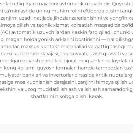
ishlab chiqilgan maydoni avtomatik uzuvchidir. Quyosh
ni ta'minlashda uning muhim rolini e'tiborga olishni angl
njirni uzadi, natijada jihozlar zararlanishini va yong'in xav
moya qilish va texnik xizmat ko'rsatish maqsadida qo'ld
C) avtomatik uzuvchilardan keskin farq qiladi, chunki ul
 bo'lmagan holda yonish arklarini bostirishni — hal qilis
i kamerlar, maxsus kontakt materiallari va qattiq tashq
xi kuchlanish darajasi, tok quvvati, uzish quvvati va sert
'rnatilgan quyosh panellari, tijorat maqsadlarida foydala
 keng ko'lamli quyosh fermalari hamda tarmoqdan tashqar
mulyator banklari va invertorlar o'rtasida kritik nuqtala
hasiga mos kuchlanish darajasini, zanjirni himoya qilish u
lishini va uzoq muddatli ishlash va ishlash samaradorlig
shartlarini hisobga olishi kerak.