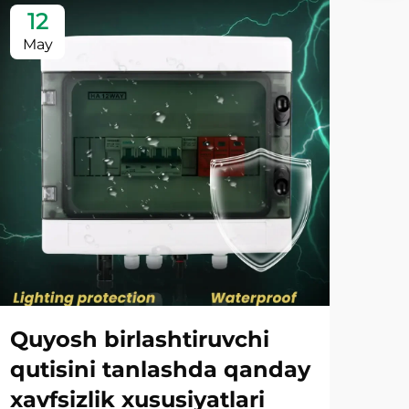
12
1
May
Ma
Quyosh birlashtiruvchi
Qo
qutisini tanlashda qanday
qur
xavfsizlik xususiyatlari
qu