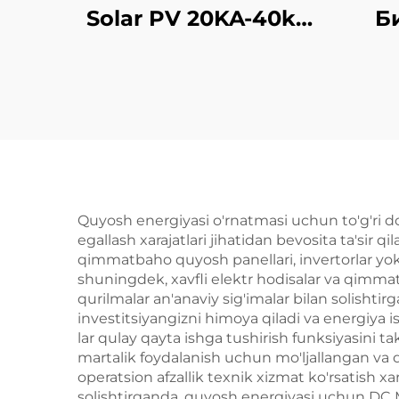
Solar PV 20KA-40ka
Б
2P 3P DC 500V 600V
800V 1000V 1500V
DPS O'chirgich
O'chirgich qurilmasi
SPD
Quyosh energiyasi o'rnatmasi uchun to'g'ri do
egallash xarajatlari jihatidan bevosita ta'sir
qimmatbaho quyosh panellari, invertorlar yoki 
shuningdek, xavfli elektr hodisalar va qimmat
qurilmalar an'anaviy sig'imalar bilan solishti
investitsiyangizni himoya qiladi va energiya i
lar qulay qayta ishga tushirish funksiyasini 
martalik foydalanish uchun mo'ljallangan va d
operatsion afzallik texnik xizmat ko'rsatish xa
solishtirganda, quyosh energiyasi uchun DC MCB