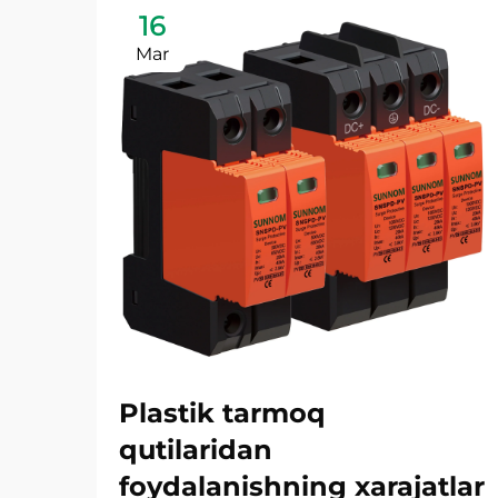
16
Mar
Plastik tarmoq
qutilaridan
foydalanishning xarajatlar