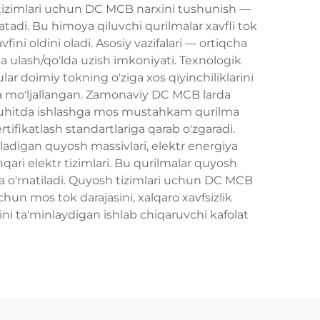
 tizimlari uchun DC MCB narxini tushunish —
atadi. Bu himoya qiluvchi qurilmalar xavfli tok
fini oldini oladi. Asosiy vazifalari — ortiqcha
a ulash/qo'lda uzish imkoniyati. Texnologik
ar doimiy tokning o'ziga xos qiyinchiliklarini
hga mo'ljallangan. Zamonaviy DC MCB larda
i muhitda ishlashga mos mustahkam qurilma
ifikatlash standartlariga qarab o'zgaradi.
niladigan quyosh massivlari, elektr energiya
i elektr tizimlari. Bu qurilmalar quyosh
rga o'rnatiladi. Quyosh tizimlari uchun DC MCB
chun mos tok darajasini, xalqaro xavfsizlik
ini ta'minlaydigan ishlab chiqaruvchi kafolat