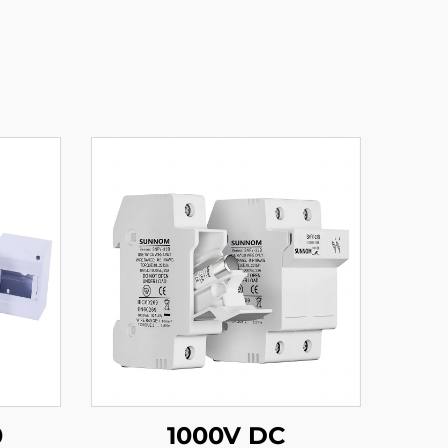
0
1000V DC