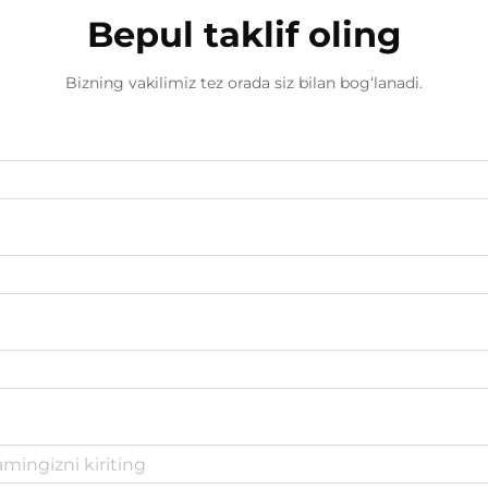
Bepul taklif oling
Bizning vakilimiz tez orada siz bilan bog‘lanadi.