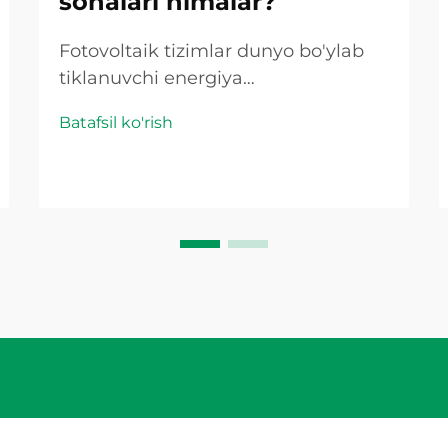
sohalari nimalar?
Fotovoltaik tizimlar dunyo bo'ylab
tiklanuvchi energiya
infratuzilmasining asosiy tayanchiga
Batafsil ko'rish
aylandi, ammo ularning xavfsizligi
va ishonchliligi to'g'ridan-to'g'ri
doimiy tok quvvatining noyob
xususiyatlarini boshqarish uchun
mo'ljallangan maxsus himoya
komponentlariga keng qamrovli
bog'liq. A...