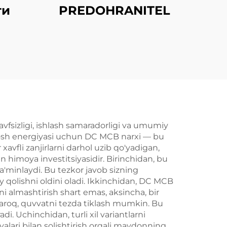
ти
PREDOHRANITEL
vfsizligi, ishlash samaradorligi va umumiy
 Quyosh energiyasi uchun DC MCB narxi — bu
avfli zanjirlarni darhol uzib qo'yadigan,
 himoya investitsiyasidir. Birinchidan, bu
a'minlaydi. Bu tezkor javob sizning
y qolishni oldini oladi. Ikkinchidan, DC MCB
i almashtirish shart emas, aksincha, bir
'laroq, quvvatni tezda tiklash mumkin. Bu
i. Uchinchidan, turli xil variantlarni
alari bilan solishtirish orqali maydonning