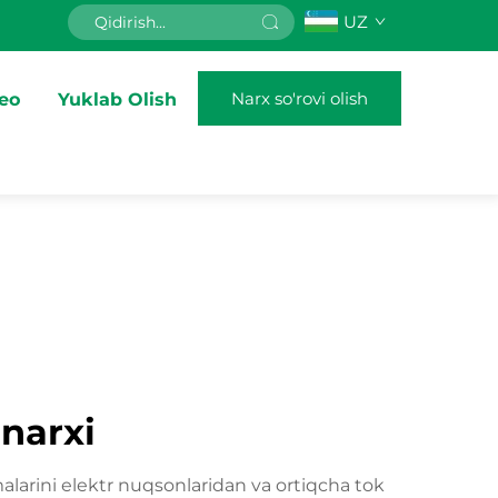
UZ
Narx so'rovi olish
eo
Yuklab Olish
narxi
larini elektr nuqsonlaridan va ortiqcha tok