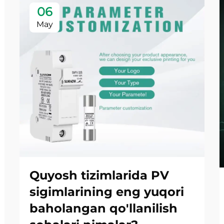
06
May
Quyosh tizimlarida PV
sigimlarining eng yuqori
baholangan qo'llanilish