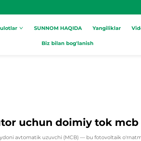
ulotlar
SUNNOM HAQIDA
Yangiliklar
Vid
Biz bilan bog'lanish
utor uchun doimiy tok mcb 
doni avtomatik uzuvchi (MCB) — bu fotovoltaik o'rnatma