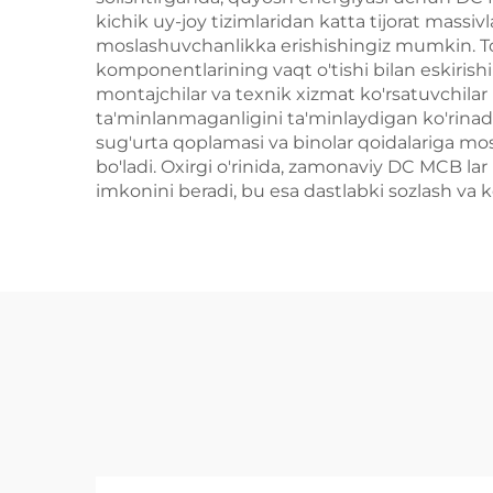
kichik uy-joy tizimlaridan katta tijorat massi
moslashuvchanlikka erishishingiz mumkin. To'rt
komponentlarining vaqt o'tishi bilan eskirish
montajchilar va texnik xizmat ko'rsatuvchilar 
ta'minlanmaganligini ta'minlaydigan ko'rinadi
sug'urta qoplamasi va binolar qoidalariga m
bo'ladi. Oxirgi o'rinida, zamonaviy DC MCB la
imkonini beradi, bu esa dastlabki sozlash va k