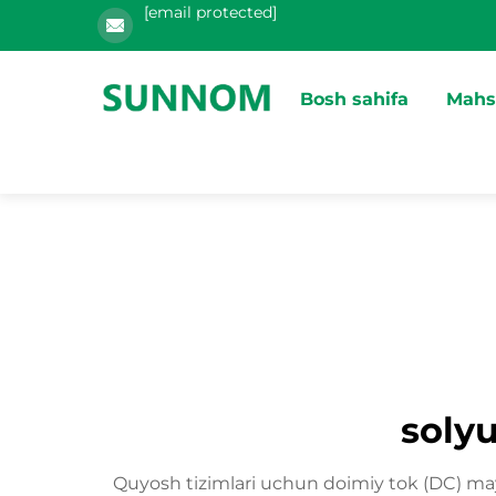
[email protected]
Bosh sahifa
Mahs
soly
Quyosh tizimlari uchun doimiy tok (DC) may