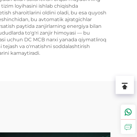
tizim loyihasini ishlab chiqishda
ish sharoitlarini oldini oladi, bu esa quyosh
Beshinchidan, bu avtomatik ajratgichlar
rsatish paytida zanjirlarning energiya bilan
ududlarda to'g'ri zanjir himoyasi — bu
iyasi uchun DC MCB narxi yanada qiymatliroq
tejash va o'rnatishni soddalashtirish
rini kamaytiradi.