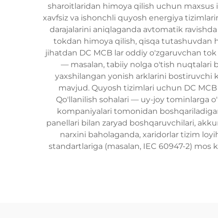
sharoitlaridan himoya qilish uchun maxsus 
xavfsiz va ishonchli quyosh energiya tizimlari
darajalarini aniqlaganda avtomatik ravishda za
tokdan himoya qilish, qisqa tutashuvdan hi
jihatdan DC MCB lar oddiy o'zgaruvchan tok (A
— masalan, tabiiy nolga o'tish nuqtalari
yaxshilangan yonish arklarini bostiruvch
mavjud. Quyosh tizimlari uchun DC MCB nar
Qo'llanilish sohalari — uy-joy tominlarga o
kompaniyalari tomonidan boshqariladigan
panellari bilan zaryad boshqaruvchilari, akku
narxini baholaganda, xaridorlar tizim loyi
standartlariga (masalan, IEC 60947-2) mos ke