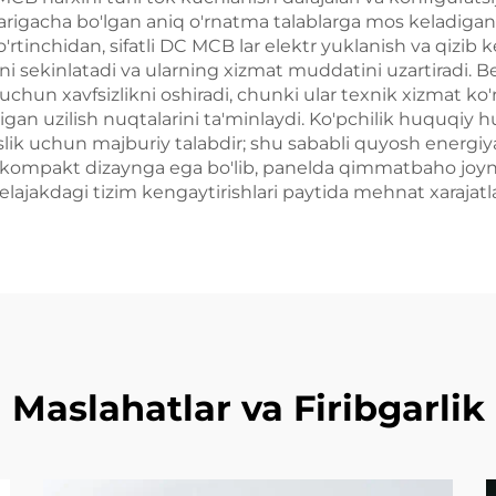
vlarigacha bo'lgan aniq o'rnatma talablarga mos keladigan 
inchidan, sifatli DC MCB lar elektr yuklanish va qizib ket
ini sekinlatadi va ularning xizmat muddatini uzartiradi. 
uchun xavfsizlikni oshiradi, chunki ular texnik xizmat ko'
gan uzilish nuqtalarini ta'minlaydi. Ko'pchilik huquqiy h
oslik uchun majburiy talabdir; shu sababli quyosh energ
r kompakt dizaynga ega bo'lib, panelda qimmatbaho joyni 
elajakdagi tizim kengaytirishlari paytida mehnat xarajatla
Maslahatlar va Firibgarlik