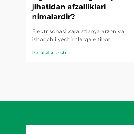
jihatidan afzalliklari
nimalardir?
Elektr sohasi xarajatlarga arzon va
ishonchli yechimlarga e'tibor
qaratuvchi innovatsion
Batafsil ko'rish
yondashuvlar bilan rivojlanib
kelmoqda. Bu yangiliklar orasida
plastik birikma qutisi elektr
o'rnatmalarida inqilobiy komponent
sifatida paydo bo'ldi...