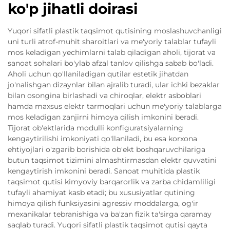
ko'p jihatli doirasi
Yuqori sifatli plastik taqsimot qutisining moslashuvchanligi
uni turli atrof-muhit sharoitlari va me'yoriy talablar tufayli
mos keladigan yechimlarni talab qiladigan aholi, tijorat va
sanoat sohalari bo'ylab afzal tanlov qilishga sabab bo'ladi.
Aholi uchun qo'llaniladigan qutilar estetik jihatdan
jo'nalishgan dizaynlar bilan ajralib turadi, ular ichki bezaklar
bilan osongina birlashadi va chiroqlar, elektr asboblari
hamda maxsus elektr tarmoqlari uchun me'yoriy talablarga
mos keladigan zanjirni himoya qilish imkonini beradi.
Tijorat ob'ektlarida modulli konfiguratsiyalarning
kengaytirilishi imkoniyati qo'llaniladi, bu esa korxona
ehtiyojlari o'zgarib borishida ob'ekt boshqaruvchilariga
butun taqsimot tizimini almashtirmasdan elektr quvvatini
kengaytirish imkonini beradi. Sanoat muhitida plastik
taqsimot qutisi kimyoviy barqarorlik va zarba chidamliligi
tufayli ahamiyat kasb etadi; bu xususiyatlar qutining
himoya qilish funksiyasini agressiv moddalarga, og'ir
mexanikalar tebranishiga va ba'zan fizik ta'sirga qaramay
saqlab turadi. Yuqori sifatli plastik taqsimot qutisi qayta