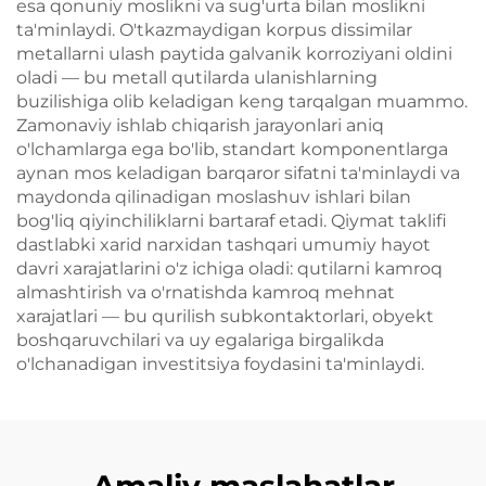
esa qonuniy moslikni va sug'urta bilan moslikni
ta'minlaydi. O'tkazmaydigan korpus dissimilar
metallarni ulash paytida galvanik korroziyani oldini
oladi — bu metall qutilarda ulanishlarning
buzilishiga olib keladigan keng tarqalgan muammo.
Zamonaviy ishlab chiqarish jarayonlari aniq
o'lchamlarga ega bo'lib, standart komponentlarga
aynan mos keladigan barqaror sifatni ta'minlaydi va
maydonda qilinadigan moslashuv ishlari bilan
bog'liq qiyinchiliklarni bartaraf etadi. Qiymat taklifi
dastlabki xarid narxidan tashqari umumiy hayot
davri xarajatlarini o'z ichiga oladi: qutilarni kamroq
almashtirish va o'rnatishda kamroq mehnat
xarajatlari — bu qurilish subkontaktorlari, obyekt
boshqaruvchilari va uy egalariga birgalikda
o'lchanadigan investitsiya foydasini ta'minlaydi.