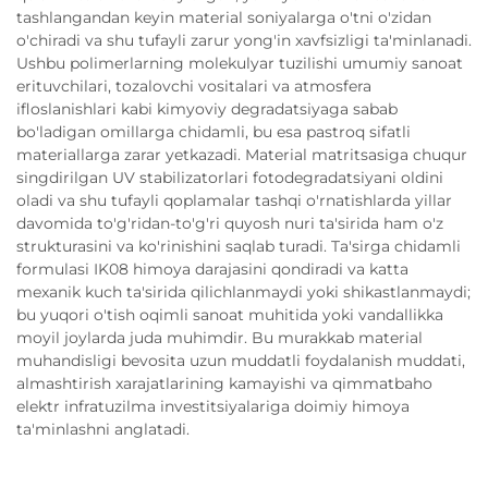
tashlangandan keyin material soniyalarga o'tni o'zidan
o'chiradi va shu tufayli zarur yong'in xavfsizligi ta'minlanadi.
Ushbu polimerlarning molekulyar tuzilishi umumiy sanoat
erituvchilari, tozalovchi vositalari va atmosfera
ifloslanishlari kabi kimyoviy degradatsiyaga sabab
bo'ladigan omillarga chidamli, bu esa pastroq sifatli
materiallarga zarar yetkazadi. Material matritsasiga chuqur
singdirilgan UV stabilizatorlari fotodegradatsiyani oldini
oladi va shu tufayli qoplamalar tashqi o'rnatishlarda yillar
davomida to'g'ridan-to'g'ri quyosh nuri ta'sirida ham o'z
strukturasini va ko'rinishini saqlab turadi. Ta'sirga chidamli
formulasi IK08 himoya darajasini qondiradi va katta
mexanik kuch ta'sirida qilichlanmaydi yoki shikastlanmaydi;
bu yuqori o'tish oqimli sanoat muhitida yoki vandallikka
moyil joylarda juda muhimdir. Bu murakkab material
muhandisligi bevosita uzun muddatli foydalanish muddati,
almashtirish xarajatlarining kamayishi va qimmatbaho
elektr infratuzilma investitsiyalariga doimiy himoya
ta'minlashni anglatadi.