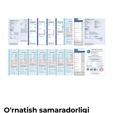
O'rnatish samaradorligi