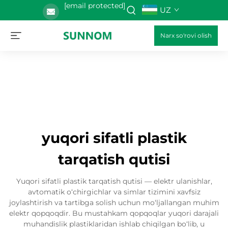
[email protected]
UZ
Narx so'rovi olish
yuqori sifatli plastik
tarqatish qutisi
Yuqori sifatli plastik tarqatish qutisi — elektr ulanishlar,
avtomatik o‘chirgichlar va simlar tizimini xavfsiz
joylashtirish va tartibga solish uchun mo‘ljallangan muhim
elektr qopqoqdir. Bu mustahkam qopqoqlar yuqori darajali
muhandislik plastiklaridan ishlab chiqilgan bo‘lib, u