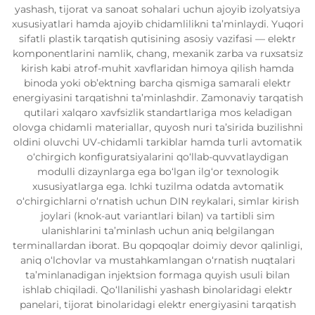
yashash, tijorat va sanoat sohalari uchun ajoyib izolyatsiya
xususiyatlari hamda ajoyib chidamlilikni ta’minlaydi. Yuqori
sifatli plastik tarqatish qutisining asosiy vazifasi — elektr
komponentlarini namlik, chang, mexanik zarba va ruxsatsiz
kirish kabi atrof-muhit xavflaridan himoya qilish hamda
binoda yoki ob’ektning barcha qismiga samarali elektr
energiyasini tarqatishni ta’minlashdir. Zamonaviy tarqatish
qutilari xalqaro xavfsizlik standartlariga mos keladigan
olovga chidamli materiallar, quyosh nuri ta’sirida buzilishni
oldini oluvchi UV-chidamli tarkiblar hamda turli avtomatik
o‘chirgich konfiguratsiyalarini qo‘llab-quvvatlaydigan
modulli dizaynlarga ega bo‘lgan ilg‘or texnologik
xususiyatlarga ega. Ichki tuzilma odatda avtomatik
o‘chirgichlarni o‘rnatish uchun DIN reykalari, simlar kirish
joylari (knok-aut variantlari bilan) va tartibli sim
ulanishlarini ta’minlash uchun aniq belgilangan
terminallardan iborat. Bu qopqoqlar doimiy devor qalinligi,
aniq o‘lchovlar va mustahkamlangan o‘rnatish nuqtalari
ta’minlanadigan injektsion formaga quyish usuli bilan
ishlab chiqiladi. Qo‘llanilishi yashash binolaridagi elektr
panelari, tijorat binolaridagi elektr energiyasini tarqatish