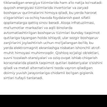
tiklanadigan energiya tizimlarida ham a'lo natija ko'rsatadi:
quyosh energiyasi tizimlarida invertorlar va zaryad
boshqaruv qurilmalarini himoya qiladi, bu yerda harorat
o'zgarishlari va ochiq havoda foydalanish past sifatli
qoplamalarga qattiq sinov beradi. Aloqa infratuzilmasi,
ma'lumotlar markazlari va aqlli binolarda
avtomatlashtirilgan boshqaruv tizimlari bunday taqsimot
qutilariga tayangan holda ishlaydi; ular sezgir boshqaruv
zanjirlarini joylashtirish uchun mo'ljallangan bo'lib, bu
yerda elektromagnit ekranlashga nisbatan ishonchli atrof-
muhit himoyasi muhimroqdir. Qishloq xo'jaligi ob'ektlari,
suvni tozalash stansiyalari va oziq-ovqat ishlab chiqarish
korxonalarida plastik taqsimot qutilari bakteriyalar o'sishini
qiladi va metall alternativlarni tezda vayron qiladigan
doimiy yuvish jarayonlariga chidamli bo'lgan gigienik
sirtlari tufayli tanlanadi.