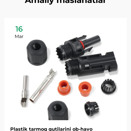
Amaliy maslahatlar
16
Mar
Plastik tarmoq qutilarini ob-havo