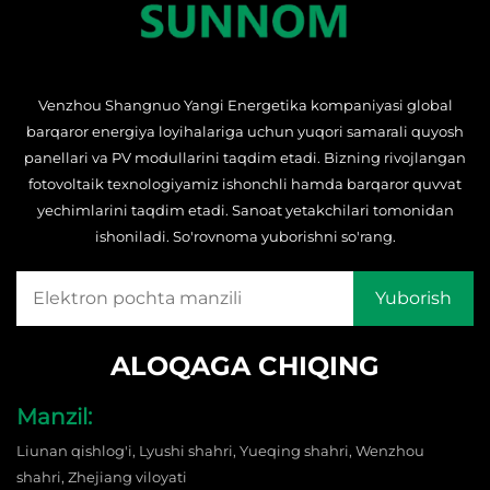
Venzhou Shangnuo Yangi Energetika kompaniyasi global
barqaror energiya loyihalariga uchun yuqori samarali quyosh
panellari va PV modullarini taqdim etadi. Bizning rivojlangan
fotovoltaik texnologiyamiz ishonchli hamda barqaror quvvat
yechimlarini taqdim etadi. Sanoat yetakchilari tomonidan
ishoniladi. So'rovnoma yuborishni so'rang.
ALOQAGA CHIQING
Manzil:
Liunan qishlog'i, Lyushi shahri, Yueqing shahri, Wenzhou
shahri, Zhejiang viloyati