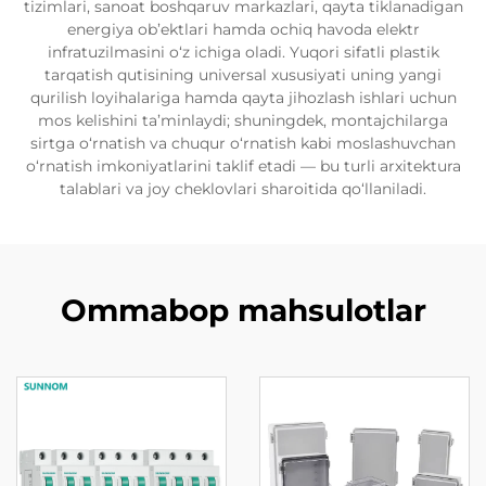
tizimlari, sanoat boshqaruv markazlari, qayta tiklanadigan
energiya ob’ektlari hamda ochiq havoda elektr
infratuzilmasini o‘z ichiga oladi. Yuqori sifatli plastik
tarqatish qutisining universal xususiyati uning yangi
qurilish loyihalariga hamda qayta jihozlash ishlari uchun
mos kelishini ta’minlaydi; shuningdek, montajchilarga
sirtga o‘rnatish va chuqur o‘rnatish kabi moslashuvchan
o‘rnatish imkoniyatlarini taklif etadi — bu turli arxitektura
talablari va joy cheklovlari sharoitida qo‘llaniladi.
Ommabop mahsulotlar