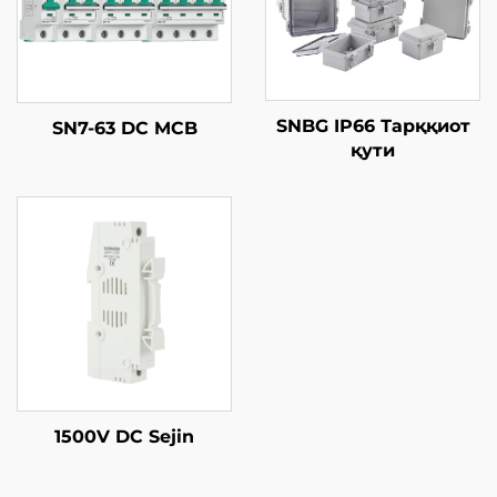
SNBG IP66 Тарққиот
SN7-63 DC MCB
қути
1500V DC Sejin