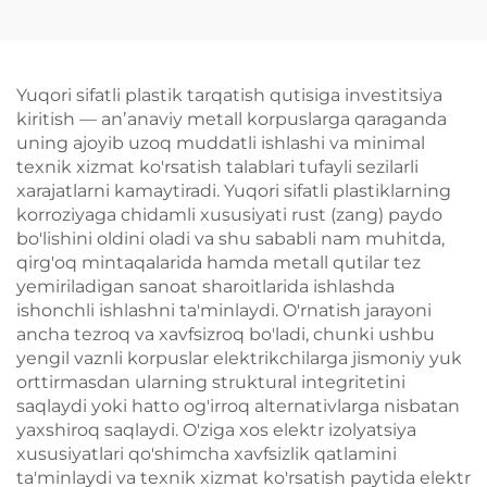
Yuqori sifatli plastik tarqatish qutisiga investitsiya
kiritish — anʼanaviy metall korpuslarga qaraganda
uning ajoyib uzoq muddatli ishlashi va minimal
texnik xizmat ko'rsatish talablari tufayli sezilarli
xarajatlarni kamaytiradi. Yuqori sifatli plastiklarning
korroziyaga chidamli xususiyati rust (zang) paydo
bo'lishini oldini oladi va shu sababli nam muhitda,
qirg'oq mintaqalarida hamda metall qutilar tez
yemiriladigan sanoat sharoitlarida ishlashda
ishonchli ishlashni ta'minlaydi. O'rnatish jarayoni
ancha tezroq va xavfsizroq bo'ladi, chunki ushbu
yengil vaznli korpuslar elektrikchilarga jismoniy yuk
orttirmasdan ularning struktural integritetini
saqlaydi yoki hatto og'irroq alternativlarga nisbatan
yaxshiroq saqlaydi. O'ziga xos elektr izolyatsiya
xususiyatlari qo'shimcha xavfsizlik qatlamini
ta'minlaydi va texnik xizmat ko'rsatish paytida elektr