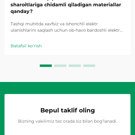
sharoitlariga chidamli qiladigan materiallar
qanday?
Tashqi muhitda xavfsiz va ishonchli elektr
ulanishlarini saqlash uchun ob-havo bardoshli elektr
qopqoqlari juda muhimdir. Ob-havo bardoshligi
uchun mo'ljallangan plastik ulanish qutisi haroratning
Batafsil ko'rish
ekstremal chegaralariga, namlikning kirib borishiga,
UV...
Bepul taklif oling
Bizning vakilimiz tez orada siz bilan bog‘lanadi.