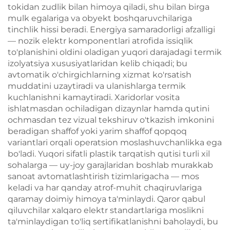
tokidan zudlik bilan himoya qiladi, shu bilan birga
mulk egalariga va obyekt boshqaruvchilariga
tinchlik hissi beradi. Energiya samaradorligi afzalligi
— nozik elektr komponentlari atrofida issiqlik
to'planishini oldini oladigan yuqori darajadagi termik
izolyatsiya xususiyatlaridan kelib chiqadi; bu
avtomatik o'chirgichlarning xizmat ko'rsatish
muddatini uzaytiradi va ulanishlarga termik
kuchlanishni kamaytiradi. Xaridorlar vosita
ishlatmasdan ochiladigan dizaynlar hamda qutini
ochmasdan tez vizual tekshiruv o'tkazish imkonini
beradigan shaffof yoki yarim shaffof qopqoq
variantlari orqali operatsion moslashuvchanlikka ega
bo'ladi. Yuqori sifatli plastik tarqatish qutisi turli xil
sohalarga — uy-joy garajlaridan boshlab murakkab
sanoat avtomatlashtirish tizimlarigacha — mos
keladi va har qanday atrof-muhit chaqiruvlariga
qaramay doimiy himoya ta'minlaydi. Qaror qabul
qiluvchilar xalqaro elektr standartlariga moslikni
ta'minlaydigan to'liq sertifikatlanishni baholaydi, bu