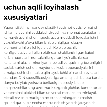
uchun aqlli loyihalash
xususiyatlari
Yuqori sifatli har qanday plastik taqsimot qutisi o'rnatish
ishlari jarayonini soddalashtiruvchi va mehnat xarajatlarini
kamaytiruvchi, shuningdek, uzoq muddatli foydalanishni
yaxshilovchi g'oya bilan ishlab chiqilgan dizayn
elementlarini o'z ichiga oladi. Ko'plab teshik
konfiguratsiyalari bilan oldindan shakllantirilgan kabel
kirish nuqtalari montajchilarga turli yo'nalishlardan
kanallarni ulash imkoniyatini beradi va qutining butunligini
saqlab turish uchun maydonda kesish operatsiyalarini
amalga oshirishni talab qilmaydi. Ichki o'rnatish reykalari
standart DIN spetsifikatsiyalariga amal qiladi, bu esa barcha
dunyo bo'ylab yetkazib beriladigan asosiy ishlab
chiqaruvchilarning avtomatik uzgartirgichlar, kontaktorlar
va terminal bloklari bilan universal moslikni ta'minlaydi.
Metall rez'ba o'rnatilgan mustahkamlangan o'rnatish
qo'llari qutini bir necha marta ochish-yopish jarayonida