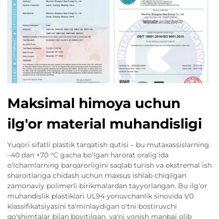
Maksimal himoya uchun
ilg'or material muhandisligi
Yuqori sifatli plastik tarqatish qutisi – bu mutaxassislarning
–40 dan +70 °C gacha bo'lgan harorat oralig'ida
o'lchamlarning barqarorligini saqlab turish va ekstremal ish
sharoitlariga chidash uchun maxsus ishlab chiqilgan
zamonaviy polimerli birikmalardan tayyorlangan. Bu ilg'or
muhandislik plastiklari UL94 yonuvchanlik sinovida V0
klassifikatsiyasini ta'minlaydigan o'tni bostiruvchi
qo'shimtalar bilan boyitilgan, ya'ni yonish manbai olib