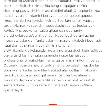
ham qattiq ushlab turish kuchini saqlab turadi va bu, to'liq
plastik biriktirish tizimlarida keng tarqalgan rez'ba
sifatining pasayishi hodisasini oldini oladi. Qopqoqni tezda
ochish-yopish imkonini beruvchi qo'pol qo'pol qopqoq
mexanizmlari va xavfsizlik vintlari variantlari bir vaqtda
texnik xizmat ko'rsatishni soddalashtiradi va kodlar yoki
xavfsizlik protokollari talab qilganda noqonuniy
aralashuvlarga to'sqinlik qiladi. Kabel boshqaruvi uchun
integratsiyalangan funksiyalar — masalan, kabelni bog'lash
nuqtalari va simlarni yo'naltirish kanallari —
elektrikchilarga kelajakda muammolarga duch kelmaslik va
o'zgartirishlarni amalga oshirishni osonlashtiruvchi
professional o'rnatishlarni amalga oshirish imkonini beradi.
Qutining yuzida shakllantirilgan aniq belgilash maydonlari
doimiy markerlar yoki kleylı etiketkalar qo'llash imkonini
beradi va bu taqsimot qutisining barcha foydalanish
muddati davomida xavfsizlik va texnik xizmat ko'rsatish
samaradorligi uchun zarur hujjatlarni tuzishni qo'llab-
quvvatlaydi.