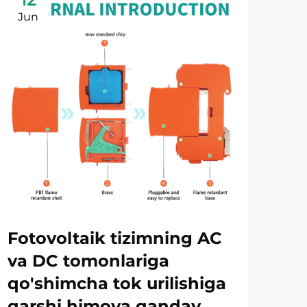
Jun
Ju
Fotovoltaik tizimning AC
SP
va DC tomonlariga
ko
qo'shimcha tok urilishiga
ko'
qarshi himoya qanday