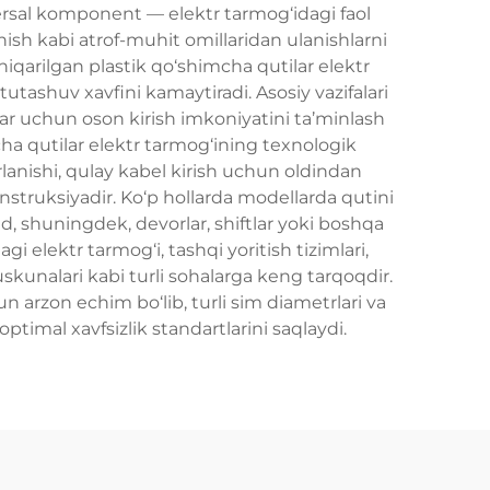
ersal komponent — elektr tarmog‘idagi faol
ish kabi atrof-muhit omillaridan ulanishlarni
hiqarilgan plastik qo‘shimcha qutilar elektr
 tutashuv xavfini kamaytiradi. Asosiy vazifalari
vlar uchun oson kirish imkoniyatini ta’minlash
mcha qutilar elektr tarmog‘ining texnologik
rlanishi, qulay kabel kirish uchun oldindan
nstruksiyadir. Ko‘p hollarda modellarda qutini
, shuningdek, devorlar, shiftlar yoki boshqa
agi elektr tarmog‘i, tashqi yoritish tizimlari,
uskunalari kabi turli sohalarga keng tarqoqdir.
un arzon echim bo‘lib, turli sim diametrlari va
optimal xavfsizlik standartlarini saqlaydi.