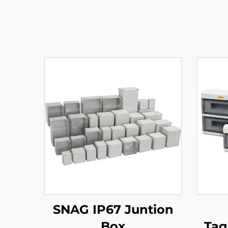
SNAG IP67 Juntion
Box
Taq