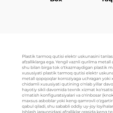
Plastik tarmoq qutisi elektr uskunasini tanlas
afzalliklarga ega. Yengil vaznli qurilma metall
shu bilan birga tok o'tkazmaydigan plastik mate
xususiyati plastik tarmoq qutisi elektr uskun
metall qopqoqlar korroziyaga uchragan yoki xav
chidamli xususiyati qutining o'nlab yillar dav
hayotiy sikli davomida texnik xizmat ko'rsatish
o'rnatish konfiguratsiyalari va o'rinbosar (kn
maxsus asboblar yoki keng qamrovli o'zgartiris
qabul qiladi, shu sababli oddiy uy-joy loyihal
Ishlash jarayonidagi afzalliklar orasida keng t