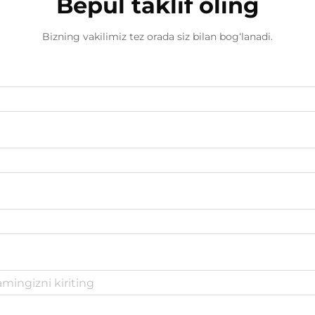
Bepul taklif oling
Bizning vakilimiz tez orada siz bilan bog‘lanadi.