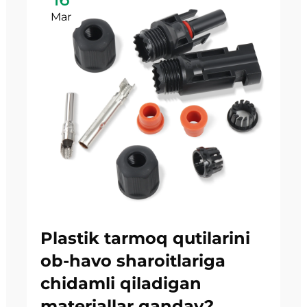
Mar
Plastik tarmoq qutilarini
ob-havo sharoitlariga
chidamli qiladigan
materiallar qanday?