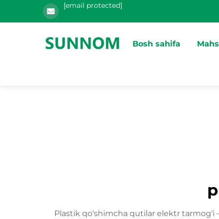
[email protected]
Bosh sahifa
Mahs
p
Plastik qo‘shimcha qutilar elektr tarmog‘i —