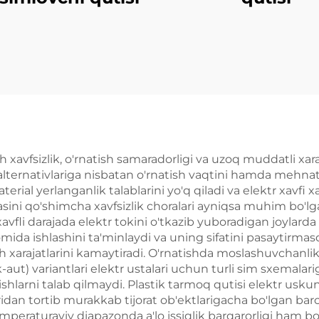
h xavfsizlik, o'rnatish samaradorligi va uzoq muddatli xar
 alternativlariga nisbatan o'rnatish vaqtini hamda mehnat x
rial yerlanganlik talablarini yo'q qiladi va elektr xavfi xa
asini qo'shimcha xavfsizlik choralari ayniqsa muhim bo'
fli darajada elektr tokini o'tkazib yuboradigan joylarda 
omida ishlashini ta'minlaydi va uning sifatini pasaytirma
 xarajatlarini kamaytiradi. O'rnatishda moslashuvchanlik ke
ok-aut) variantlari elektr ustalari uchun turli sim sxemal
hlarni talab qilmaydi. Plastik tarmoq qutisi elektr uskunas
aridan tortib murakkab tijorat ob'ektlarigacha bo'lgan ba
emperaturaviy diapazonda a'lo issiqlik barqarorligi ham bo