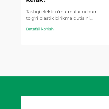
Tashqi elektr o'rnatmalar uchun
to'g'ri plastik birikma qutisini
tanlashda xavfsizlik, doimiylik va
Batafsil ko'rish
elektr qonun-qoidalarga moslikka
bevosita ta'sir qiladigan bir nechta
omillarni e'tiborli ravishda hisobga
olish kerak. Tashqi muhit noyob
qiyinchiliklarga sabab bo'ladi...