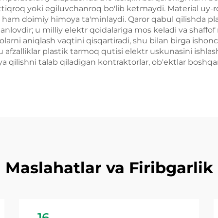
qattiqroq yoki egiluvchanroq bo'lib ketmaydi. Material uy
a ham doimiy himoya ta'minlaydi. Qaror qabul qilishda pla
anlovdir; u milliy elektr qoidalariga mos keladi va shaffof
rni aniqlash vaqtini qisqartiradi, shu bilan birga ishonc
u afzalliklar plastik tarmoq qutisi elektr uskunasini ishlas
a qilishni talab qiladigan kontraktorlar, ob'ektlar boshqar
Maslahatlar va Firibgarlik
16