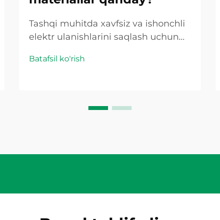
Tashqi muhitda xavfsiz va ishonchli
elektr ulanishlarini saqlash uchun
ob-havo bardoshli elektr qopqoqlari
Batafsil ko'rish
juda muhimdir. Ob-havo bardoshligi
uchun mo'ljallangan plastik ulanish
qutisi haroratning ekstremal
chegaralariga, namlikning kirib
borishiga, UV...