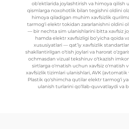
ob’ektlarida joylashtirish va himoya qili
qismlarga noxohotlik bilan tegishni oldini o
himoya qiladigan muhim xavfsizlik qurilmasi
tarmog‘i elektr tokidan zararlanishni oldini ol
— bir nechta sim ulanishlarini bitta xavfsiz 
hamda elektr xavfsizligi bo‘yicha qoida va
xususiyatlari — qat’iy xavfsizlik standart
shakllantirilgan o‘tish joylari va harorat o‘
ochmasdan vizual tekshiruv o‘tkazish imkoni
sirtlarga o‘rnatish uchun xavfsiz o‘rnatish va
xavfsizlik tizimlari ulanishlari, AVK (avtomat
Plastik qo‘shimcha qutilar elektr tarmog‘i yan
ulanish turlarini qo‘llab-quvvatlaydi va b