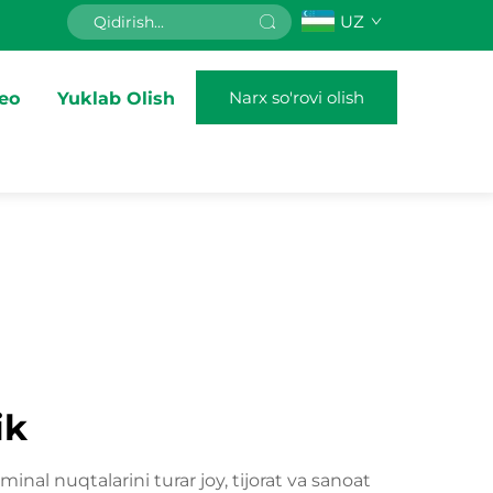
UZ
Narx so'rovi olish
eo
Yuklab Olish
ik
inal nuqtalarini turar joy, tijorat va sanoat