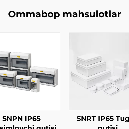
Ommabop mahsulotlar
SNPN IP65
SNRT IP65 Tu
simlovchi qutisi
qutisi