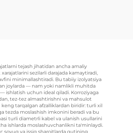
ajatlarni tejash jihatidan ancha amaliy
arajatlarini sezilarli darajada kamaytiradi,
vfini minimallashtiradi. Bu tabiiy izolyatsiya
lgan joylarda — nam yoki namlikli muhitda
— ishlatish uchun ideal qiladi. Korroziyaga
sdan, tez-tez almashtirishni va mahsulot
ng tarqalgan afzalliklardan biridir: turli xil
ariga tezda moslashish imkonini beradi va bu
i turli diametrli kabel va ulanish usullarini
rcha ishlarda moslashuvchanlikni ta'minlaydi.
r: sovuq va issiq sharoitlarda qutining