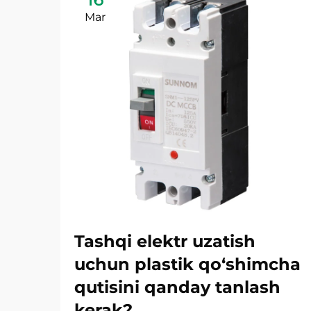
Mar
Tashqi elektr uzatish
uchun plastik qo‘shimcha
qutisini qanday tanlash
kerak?