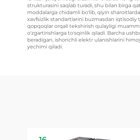
strukturasini saqlab turadi, shu bilan birga 
moddalarga chidamli bo'lib, qiyin sharoitlard
xavfsizlik standartlarini buzmasdan iqtisodiy t
qopqoqlar orqali tekshirish qulayligi muammola
o'zgartirishlarga to'sqinlik qiladi. Barcha ushb
beradigan, ishonchli elektr ulanishlarini himoy
yechimi qiladi.
16