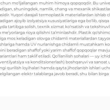
sh uchun mo‘ljallangan muhim himoya qopqoqdir. Bu univ
ladigan, shuningdek, namlik, chang va mexanik shikastlan
dir. Yuqori darajali termoplastik materiallardan ishlab c
adigan ajoyib izolyatsiya xususiyatlariga ega bo‘lib, qisqa
joyda tartibga solish, texnik xizmat ko‘rsatish va tekshiru
 me’yorlarga rioya qilishni ta’minlashdir. Plastik qo‘shi
lariga mos keladigan olovga chidamli materiallardan tayyo
zgarishlariga hamda UV nurlanishga chidamli mustahkam ko
ni beradigan shaffof yoki yarim shaffof qopqoqlar mavjud
riantlari ham taklif etiladi. Qo‘llanilish sohalari — uy ichid
ik ventilyatsiya va konditsionerlash) boshqaruvi va sanoat 
gi qurilish loyihalari hamda qayta jihozlanish ishlari uch
elgilangan elektr talablarga javob beradi, shu bilan birga 