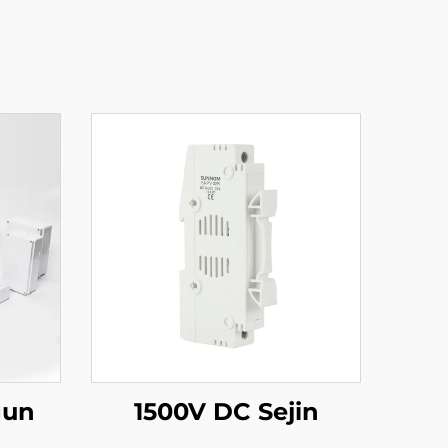
gun
1500V DC Sejin