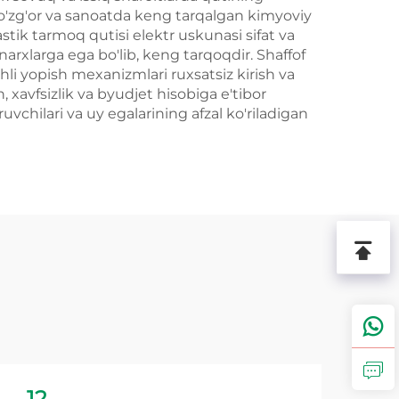
-ro'zg'or va sanoatda keng tarqalgan kimyoviy
stik tarmoq qutisi elektr uskunasi sifat va
 narxlarga ega bo'lib, keng tarqoqdir. Shaffof
hli yopish mexanizmlari ruxsatsiz kirish va
h, xavfsizlik va byudjet hisobiga e'tibor
uvchilari va uy egalarining afzal ko'riladigan
12
1