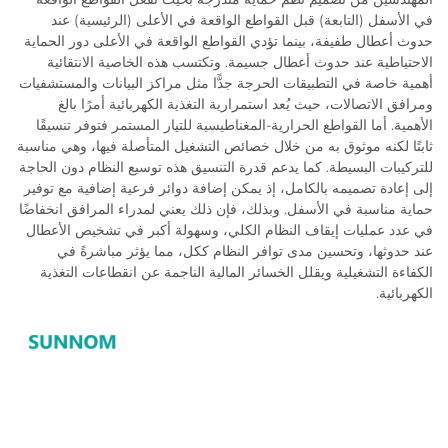
في الأسفل (التابعة) قبل القواطع الواقعة في الأعلى (الرئيسية) عند
حدوث أعطال طفيفة، بينما تؤدي القواطع الواقعة في الأعلى دور الحماية
الاحتياطية عند حدوث أعطال جسيمة. وتكتسب هذه الخاصية الانتقائية
أهمية خاصة في التطبيقات الحرجة جدًّا مثل مراكز البيانات والمستشفيات
ومرافق الاتصالات، حيث يُعد استمرارية التغذية الكهربائية أمرًا بالغ
الأهمية. أما القواطع الحرارية-المغناطيسية للتيار المستمر فتوفر تنسيقًا
ثابتًا لكنه موثوق به من خلال خصائص التشغيل المتأصلة فيها، وهي مناسبة
للتركيبات البسيطة. كما يدعم قدرة التنسيق هذه توسيع النظام دون الحاجة
إلى إعادة تصميمه بالكامل، إذ يمكن إضافة دوائر فرعية إضافية مع توفير
حماية مناسبة في الأسفل. وبذلك، فإن ذلك يعني لمدراء المرافق انخفاضًا
في عدد عمليات إيقاف النظام الكلي، وسهولة أكبر في تشخيص الأعطال
عند حدوثها، وتحسين مدى توافر النظام ككل، مما يؤثر مباشرةً في
الكفاءة التشغيلية ويقلل الخسائر المالية الناجمة عن انقطاعات التغذية
الكهربائية.