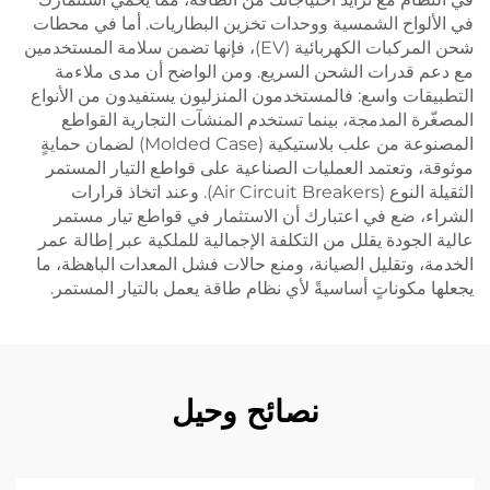
في الألواح الشمسية ووحدات تخزين البطاريات. أما في محطات
شحن المركبات الكهربائية (EV)، فإنها تضمن سلامة المستخدمين
مع دعم قدرات الشحن السريع. ومن الواضح أن مدى ملاءمة
التطبيقات واسع: فالمستخدمون المنزليون يستفيدون من الأنواع
المصغّرة المدمجة، بينما تستخدم المنشآت التجارية القواطع
المصنوعة من علب بلاستيكية (Molded Case) لضمان حمايةٍ
موثوقة، وتعتمد العمليات الصناعية على قواطع التيار المستمر
الثقيلة النوع (Air Circuit Breakers). وعند اتخاذ قرارات
الشراء، ضع في اعتبارك أن الاستثمار في قواطع تيار مستمر
عالية الجودة يقلل من التكلفة الإجمالية للملكية عبر إطالة عمر
الخدمة، وتقليل الصيانة، ومنع حالات فشل المعدات الباهظة، ما
يجعلها مكوناتٍ أساسيةً لأي نظام طاقة يعمل بالتيار المستمر.
نصائح وحيل