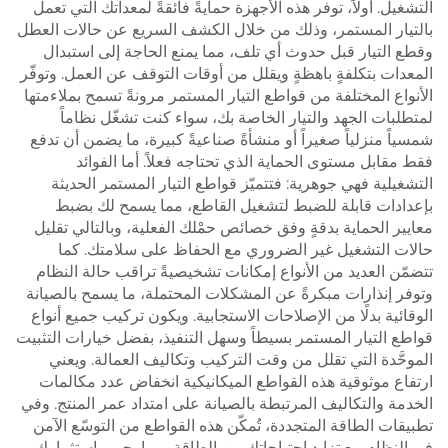
التشغيل. أولاً، توفر هذه الأجهزة حمايةً فائقةً لمعداتك التي تعمل
بالتيار المستمر، وذلك من خلال الكشف السريع عن حالات العطل
وقطع التيار قبل حدوث أي تلف، مما يمنع الحاجة إلى استبدال
المعدات بتكلفةٍ باهظةٍ ويقلل من أوقات التوقف عن العمل. وتوفّر
الأنواع المختلفة من قواطع التيار المستمر مرونةً تسمح بملاءمتها
لمتطلبات الجهد والتيار الخاصة بك، سواء كنت تشغّل نظاماً
شمسياً منزلياً صغيراً أو منشأةً صناعيةً كبيرة، ما يضمن أن تدفع
فقط مقابل مستوى الحماية الذي تحتاجه فعلاً. أما الفوائد
التشغيلية فهي جوهرية: فتتميّز قواطع التيار المستمر الحديثة
بإعدادات قابلة للضبط لتشغيل القاطع، مما يسمح لك بضبط
معايير الحماية بدقةٍ وفق خصائص حمْلك الفعلية، وبالتالي تقليل
حالات التشغيل غير الضروري مع الحفاظ على سلامتك. كما
تتضمّن العديد من الأنواع إمكانات تشخيصيةً تراقب حالة النظام
وتوفر إنذارات مبكرةً عن المشكلات المحتملة، ما يسمح بالصيانة
الوقائية بدلًا من الإصلاحات الاستجابية. ويكون تركيب جميع أنواع
قواطع التيار المستمر بسيطاً وسهل التنفيذ، بفضل خيارات التثبيت
الموحَّدة التي تقلل من وقت التركيب وتكاليف العمالة. ويعني
ارتفاع موثوقية هذه القواطع الميكانيكية انخفاض عدد مكالمات
الخدمة والتكاليف المرتبطة بالصيانة على امتداد عمر المنتج. وفي
تطبيقات الطاقة المتجددة، تُمكّن هذه القواطع من التوسّع الآمن
في النظام مع تزايد احتياجاتك من الطاقة، مما يحمي استثمارك