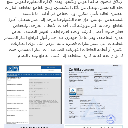
الإغلاق فتحتوي طاقة القوس وتكبحها. وهذه الإدارة المتطورة للقوس تمنع
لحام التلامسين، وتقلل من تآكل التلامسين، وتتيح للقاطع مقاطعة التيارات
القصيرة العالية بأمانٍ متكررٍ دون انخفاض في أدائه. أما بالنسبة
للمستفيدين النهائيين، فإن هذه التكنولوجيا تترجم إلى عمر تشغيلي أطول
للقاطع، وحماية أكثر موثوقية أثناء أحداث الأعطال الحرجة، وانخفاض
خطر حدوث أعطال كارثية. وتحدد قدرة إطفاء القوس التصنيف الخاص
بقدرة المقاطعة، وهي عاملٌ جوهري عند اختيار أنواع قواطع التيار المستمر
للتطبيقات التي تتميز بتيارات قصيرة عالية التوفر، مثل بنوك البطاريات
الكبيرة أو أنظمة الحافلات الكهربائية الصناعية ذات التيار المستمر، حيث
قد يؤدي عدم كفاية قدرة المقاطعة إلى فشل القاطع وتلف النظام.