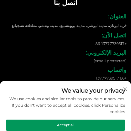
اتصل بنا
العنوان:
قرية ليونان، مدينة ليوشي، مدينة يويهتشينغ، مدينة ونتشو، مقاطعة تشجيانغ
اتصل الآن:
+86-13777739517
البريد الإلكتروني:
[email protected]
واتساب
+86 13777739517
We value your privacy
We use cookies and similar tools to provide our services.
حقوق الطبع والنشر © 2026 شركة ونزهو شانغنوو للطاقة الجديدة المحدودة. جميع
الحقوق محفوظة. |
سياسة الخصوصية
If you don't want to accept all cookies, click Personalize
cookies.
Accept all