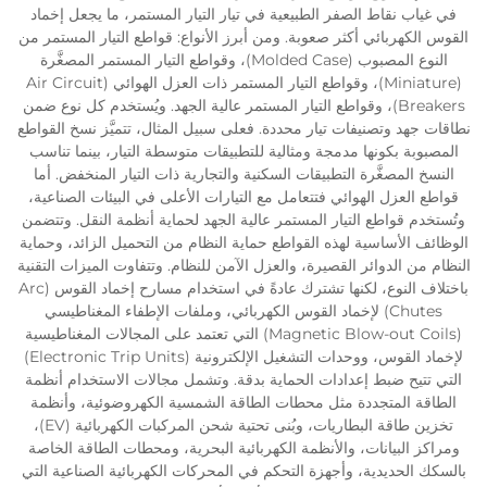
في غياب نقاط الصفر الطبيعية في تيار التيار المستمر، ما يجعل إخماد
القوس الكهربائي أكثر صعوبة. ومن أبرز الأنواع: قواطع التيار المستمر من
النوع المصبوب (Molded Case)، وقواطع التيار المستمر المصغَّرة
(Miniature)، وقواطع التيار المستمر ذات العزل الهوائي (Air Circuit
Breakers)، وقواطع التيار المستمر عالية الجهد. ويُستخدم كل نوع ضمن
نطاقات جهد وتصنيفات تيار محددة. فعلى سبيل المثال، تتميَّز نسخ القواطع
المصبوبة بكونها مدمجة ومثالية للتطبيقات متوسطة التيار، بينما تناسب
النسخ المصغَّرة التطبيقات السكنية والتجارية ذات التيار المنخفض. أما
قواطع العزل الهوائي فتتعامل مع التيارات الأعلى في البيئات الصناعية،
وتُستخدم قواطع التيار المستمر عالية الجهد لحماية أنظمة النقل. وتتضمن
الوظائف الأساسية لهذه القواطع حماية النظام من التحميل الزائد، وحماية
النظام من الدوائر القصيرة، والعزل الآمن للنظام. وتتفاوت الميزات التقنية
باختلاف النوع، لكنها تشترك عادةً في استخدام مسارح إخماد القوس (Arc
Chutes) لإخماد القوس الكهربائي، وملفات الإطفاء المغناطيسي
(Magnetic Blow-out Coils) التي تعتمد على المجالات المغناطيسية
لإخماد القوس، ووحدات التشغيل الإلكترونية (Electronic Trip Units)
التي تتيح ضبط إعدادات الحماية بدقة. وتشمل مجالات الاستخدام أنظمة
الطاقة المتجددة مثل محطات الطاقة الشمسية الكهروضوئية، وأنظمة
تخزين طاقة البطاريات، وبُنى تحتية شحن المركبات الكهربائية (EV)،
ومراكز البيانات، والأنظمة الكهربائية البحرية، ومحطات الطاقة الخاصة
بالسكك الحديدية، وأجهزة التحكم في المحركات الكهربائية الصناعية التي