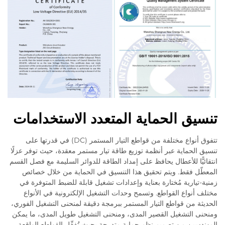
تنسيق الحماية المتعدد الاستخدامات
تتفوق أنواع مختلفة من قواطع التيار المستمر (DC) في قدرتها على
تنسيق الحماية عبر أنظمة توزيع طاقة تيار مستمر معقدة، حيث توفر عزلًا
انتقائيًّا للأعطال يحافظ على إمداد الطاقة للدوائر السليمة مع فصل القسم
المعطّل فقط. ويتم تحقيق هذا التنسيق في الحماية من خلال خصائص
زمنية-تيارية مُختارة بعناية وإعدادات تشغيل قابلة للضبط المتوفرة في
مختلف أنواع القواطع. وتسمح وحدات التشغيل الإلكترونية في الأنواع
الحديثة من قواطع التيار المستمر ببرمجة دقيقة لمنحنى التشغيل الفوري،
ومنحنى التشغيل القصير المدى، ومنحنى التشغيل طويل المدى، ما يمكن
المهندسين من تصميم نظم حماية متدرجة بحيث تُفعِّل القواطع الواقعة