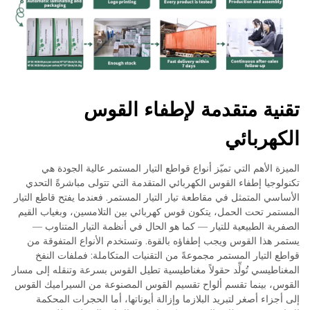
تقنية متقدمة لإطفاء القوس
الكهربائي
الميزة الأهم التي تميّز أنواع قواطع التيار المستمر عالية الجودة هي
تكنولوجيا إطفاء القوس الكهربائي المتقدمة التي تتولى مباشرةً التحدي
الأساسي المتمثل في مقاطعة تيار التيار المستمر. فعندما يفتح قاطع التيار
المستمر تحت الحمل، يتكون قوس كهربائي بين التلامسين، وبغياب القيم
الصفرية الطبيعية للتيار — كما هو الحال في أنظمة التيار المتناوب —
يستمر هذا القوس ويجب إطفاؤه بالقوة. وتستخدم الأنواع المتفوقة من
قواطع التيار المستمر مجموعةً من التقنيات المتكاملة: فملفات النفخ
المغناطيسي تُولِّد حقولاً مغناطيسية تطيل القوس بسرعة وتنقله إلى مسار
القوس، بينما تقسم ألواح تقسيم القوس المصنوعة من السيراميك القوس
إلى أجزاء أصغر لتبريد البلازما وإزالة أيوناتها، أما الحجرات المحكمة