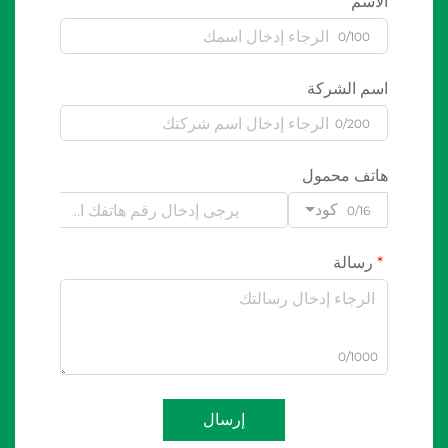
الاسم
0/100
اسم الشركة
0/200
هاتف محمول
كود
0/16
رسالة
0/1000
إرسال