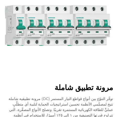
مرونة تطبيق شاملة
توفّر التنوّع بين أنواع قواطع التيار المستمر (DC) مرونة تطبيقية شاملة
تتيح لمصمِّمي الأنظمة تحسين استراتيجيات الحماية لتلبية أي متطلَّبٍ
عمليٍّ للطاقة الكهربائية المستمرة تقريبًا. وتصلح الأنواع المصغَّرة، التي
تتراوح قدرتها التصنيفية من ١ إلى ١٢٥ أمبيرًا، للاستخدام في أنظمة