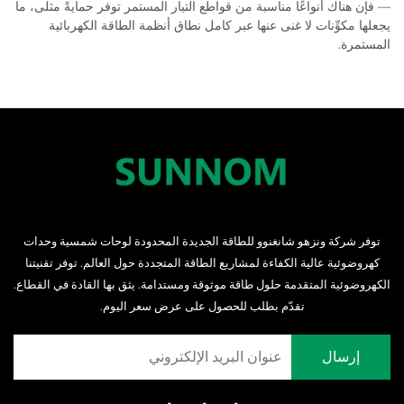
— فإن هناك أنواعًا مناسبة من قواطع التيار المستمر توفر حمايةً مثلى، ما
يجعلها مكوِّنات لا غنى عنها عبر كامل نطاق أنظمة الطاقة الكهربائية
المستمرة.
توفر شركة ونزهو شانغنوو للطاقة الجديدة المحدودة لوحات شمسية وحدات
كهروضوئية عالية الكفاءة لمشاريع الطاقة المتجددة حول العالم. توفر تقنيتنا
الكهروضوئية المتقدمة حلول طاقة موثوقة ومستدامة. يثق بها القادة في القطاع.
تقدّم بطلب للحصول على عرض سعر اليوم.