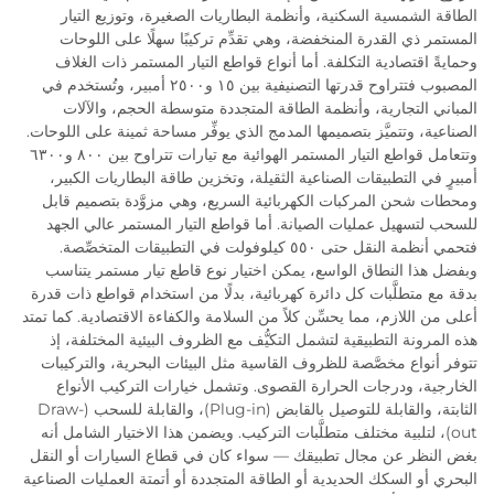
الطاقة الشمسية السكنية، وأنظمة البطاريات الصغيرة، وتوزيع التيار
المستمر ذي القدرة المنخفضة، وهي تقدِّم تركيبًا سهلًا على اللوحات
وحمايةً اقتصادية التكلفة. أما أنواع قواطع التيار المستمر ذات الغلاف
المصبوب فتتراوح قدرتها التصنيفية بين ١٥ و٢٥٠٠ أمبير، وتُستخدم في
المباني التجارية، وأنظمة الطاقة المتجددة متوسطة الحجم، والآلات
الصناعية، وتتميَّز بتصميمها المدمج الذي يوفِّر مساحة ثمينة على اللوحات.
وتتعامل قواطع التيار المستمر الهوائية مع تيارات تتراوح بين ٨٠٠ و٦٣٠٠
أمبيرٍ في التطبيقات الصناعية الثقيلة، وتخزين طاقة البطاريات الكبير،
ومحطات شحن المركبات الكهربائية السريع، وهي مزوَّدة بتصميم قابل
للسحب لتسهيل عمليات الصيانة. أما قواطع التيار المستمر عالي الجهد
فتحمي أنظمة النقل حتى ٥٥٠ كيلوفولت في التطبيقات المتخصِّصة.
وبفضل هذا النطاق الواسع، يمكن اختيار نوع قاطع تيار مستمر يتناسب
بدقة مع متطلَّبات كل دائرة كهربائية، بدلًا من استخدام قواطع ذات قدرة
أعلى من اللازم، مما يحسِّن كلاً من السلامة والكفاءة الاقتصادية. كما تمتد
هذه المرونة التطبيقية لتشمل التكيُّف مع الظروف البيئية المختلفة، إذ
تتوفر أنواع مخصَّصة للظروف القاسية مثل البيئات البحرية، والتركيبات
الخارجية، ودرجات الحرارة القصوى. وتشمل خيارات التركيب الأنواع
الثابتة، والقابلة للتوصيل بالقابض (Plug-in)، والقابلة للسحب (Draw-
out)، لتلبية مختلف متطلَّبات التركيب. ويضمن هذا الاختيار الشامل أنه
بغض النظر عن مجال تطبيقك — سواء كان في قطاع السيارات أو النقل
البحري أو السكك الحديدية أو الطاقة المتجددة أو أتمتة العمليات الصناعية