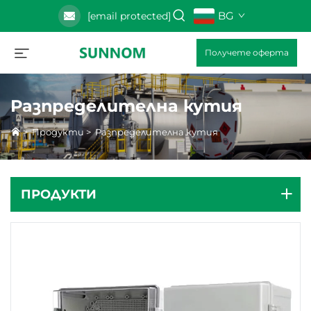
BG
[email protected]
Получете оферта
Разпределителна кутия
>
Продукти
>
Разпределителна кутия
ПРОДУКТИ