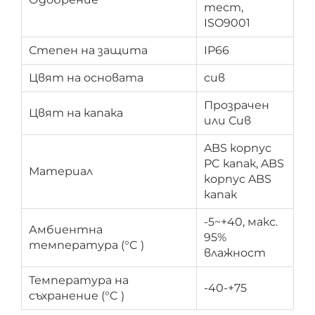
тест,
ISO9001
Степен на защита
IP66
Цвят на основата
сив
Прозрачен
Цвят на капака
или Сив
ABS корпус
PC капак, ABS
Материал
корпус ABS
капак
-5~+40, макс.
Амбиентна
95%
температура (°C )
влажност
Температура на
-40-+75
съхранение (°C )