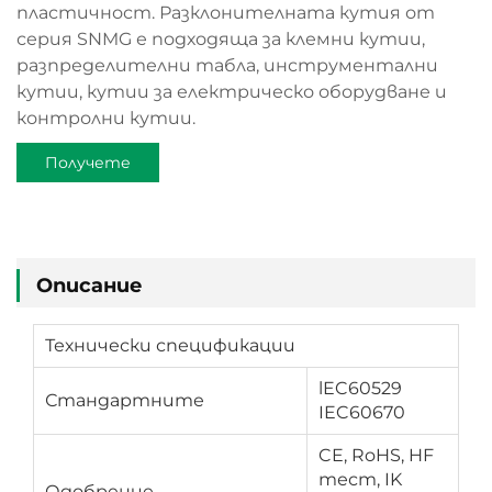
пластичност. Разклонителната кутия от
серия SNMG е подходяща за клемни кутии,
разпределителни табла, инструментални
кутии, кутии за електрическо оборудване и
контролни кутии.
Получете
оферта
Описание
Технически спецификации
lEC60529
Стандартните
IEC60670
CE, RoHS, HF
тест, IK
Одобрение