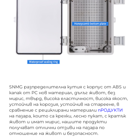
SNMG разпределителна кутия с корпус от ABS и
капак от PC нов материал, дълъг живот, без
мирис, твърд, висока еластичност, висока якост,
устойчив на корозия, устойчив на стареене, в
сравнение с рециклирани материали
пРОДУКТИ
на пазара, които са крехки, лесно пукат, с кратък
живот и имат мирис, нашите продукти
получават отлични отзиви на пазара по
отношение на живот и безопасност.