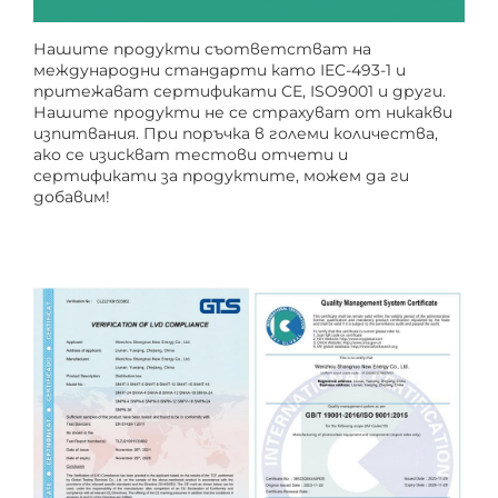
Нашите продукти съответстват на
международни стандарти като IEC-493-1 и
притежават сертификати CE, ISO9001 и други.
Нашите продукти не се страхуват от никакви
изпитвания. При поръчка в големи количества,
ако се изискват тестови отчети и
сертификати за продуктите, можем да ги
добавим!