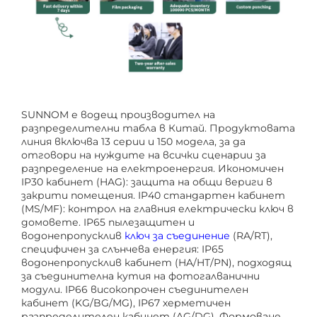
SUNNOM е водещ производител на
разпределителни табла в Китай. Продуктовата
линия включва 13 серии и 150 модела, за да
отговори на нуждите на всички сценарии за
разпределение на електроенергия. Икономичен
IP30 кабинет (HAG): защита на общи вериги в
закрити помещения. IP40 стандартен кабинет
(MS/MF): контрол на главния електрически ключ в
домовете. IP65 пылезащитен и
водонепропусклив
ключ за съединение
(RA/RT),
специфичен за слънчева енергия: IP65
водонепропусклив кабинет (HA/HT/PN), подходящ
за съединителна кутия на фотогалванични
модули. IP66 високопрочен съединителен
кабинет (KG/BG/MG), IP67 херметичен
разпределителен кабинет (AG/DG). Формоване