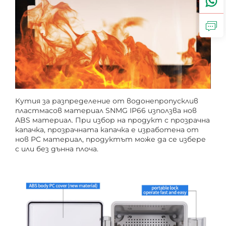
Кутия за разпределение от водонепропусклив
пластмасов материал SNMG IP66 използва нов
ABS материал. При избор на продукт с прозрачна
капачка, прозрачната капачка е изработена от
нов PC материал, продуктът може да се избере
с или без дънна плоча.