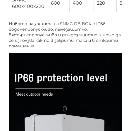
600
400
220
5.33
600x400x220
Нивото на защита на SNMG DB BOX е IP66,
водонепропускливо, пылезащитно,
вятърнепропускливо и дъждозащитно и може да
се използва както в закрити, така и в открити
помещения.