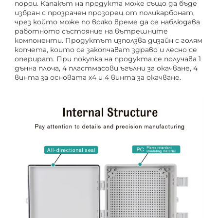
порои. Капакът на продукта може също да бъде
избран с прозрачен прозорец от поликарбонат,
чрез който може по всяко време да се наблюдава
работното състояние на вътрешните
компоненти. Продуктът използва дизайн с голям
копчета, които се закопчават здраво и лесно се
оперират. При покупка на продукта се получава 1
дънна плоча, 4 пластмасови ъгълни за окачване, 4
винта за основата х4 и 4 винта за окачване.