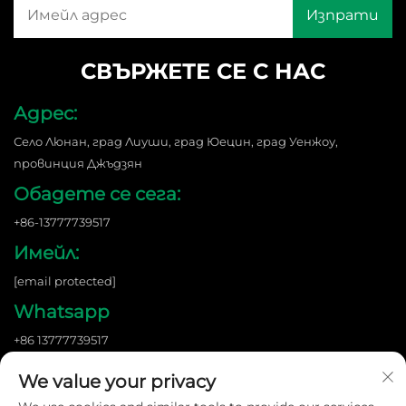
СВЪРЖЕТЕ СЕ С НАС
Адрес:
Село Люнан, град Лиуши, град Юецин, град Уенжоу,
провинция Джъдзян
Обадете се сега:
+86-13777739517
Имейл:
[email protected]
Whatsapp
+86 13777739517
We value your privacy