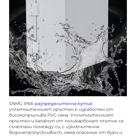
SNMG IP66
разпределителна кутия
уплътнителният пръстен е изработен от
високопръглива PVC-пяна. Уплътнителният
пръстен и капакът от поликарбонат плътно са
съчетани помежду си, с изключителна
водонепропускливост, няма опасение от бури и