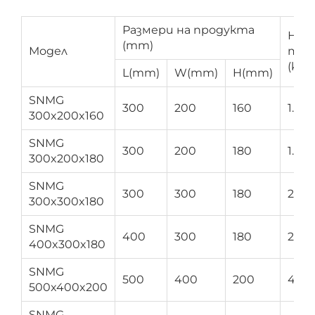
Размери на продукта
Нет
(mm)
Модел
тег
(kg.)
L(mm)
W(mm)
H(mm)
SNMG
300
200
160
1.43
300x200x160
SNMG
300
200
180
1.49
300x200x180
SNMG
300
300
180
2.05
300x300x180
SNMG
400
300
180
2.58
400x300x180
SNMG
500
400
200
4.00
500x400x200
SNMG