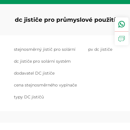
dc jističe pro průmyslové použití
stejnosměrný jistič pro solární
pv dc jističe
dc jističe pro solární systém
dodavatel DC jističe
cena stejnosměrného vypínače
typy DC jističů