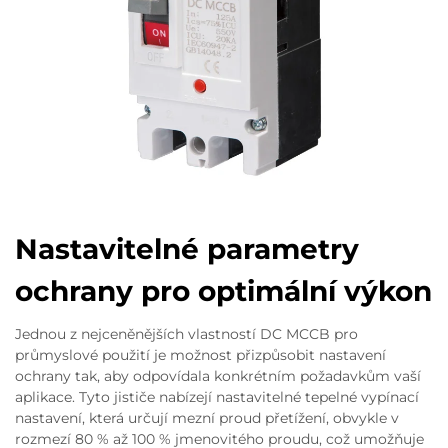
Nastavitelné parametry
ochrany pro optimální výkon
Jednou z nejceněnějších vlastností DC MCCB pro
průmyslové použití je možnost přizpůsobit nastavení
ochrany tak, aby odpovídala konkrétním požadavkům vaší
aplikace. Tyto jističe nabízejí nastavitelné tepelné vypínací
nastavení, která určují mezní proud přetížení, obvykle v
rozmezí 80 % až 100 % jmenovitého proudu, což umožňuje