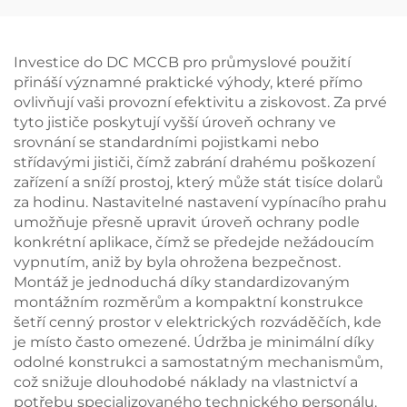
Investice do DC MCCB pro průmyslové použití
přináší významné praktické výhody, které přímo
ovlivňují vaši provozní efektivitu a ziskovost. Za prvé
tyto jističe poskytují vyšší úroveň ochrany ve
srovnání se standardními pojistkami nebo
střídavými jističi, čímž zabrání drahému poškození
zařízení a sníží prostoj, který může stát tisíce dolarů
za hodinu. Nastavitelné nastavení vypínacího prahu
umožňuje přesně upravit úroveň ochrany podle
konkrétní aplikace, čímž se předejde nežádoucím
vypnutím, aniž by byla ohrožena bezpečnost.
Montáž je jednoduchá díky standardizovaným
montážním rozměrům a kompaktní konstrukce
šetří cenný prostor v elektrických rozváděčích, kde
je místo často omezené. Údržba je minimální díky
odolné konstrukci a samostatným mechanismům,
což snižuje dlouhodobé náklady na vlastnictví a
potřebu specializovaného technického personálu.