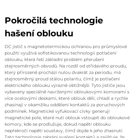
Pokročilá technologie
hašení oblouku
DC jistič s magnetotermickou ochranou pro průmyslové
použití využívá sofistikovanou technologii potlačení
oblouku, která řeší základní problém přerušení
stejnosměrných obvodů. Na rozdíl od střídavého proudu,
který přirozeně prochází nulou dvakrát za periodu, má
stejnosměrný proud stálou polaritu, čímž je potlačení
elektrického oblouku výrazně obtížnější. Tyto jističe jsou
vybaveny speciálně navrženými obloukovými komorami s
více ocelovými deskami, které oblouk dělí, chladí a rychle
zhasínají v okamžiku oddělení kontaktů za poruchových
podmínek. Magnetické vyfukovací cívky generují
magnetické pole, které nutí oblouk vstoupit do obloukové
komory, kde se prodlužuje, dokud napětí oblouku
nepřekročí napětí soustavy, čímž dojde k jeho zhasnutí.
Tato technologie zabrání svaření kontaktů a zajišťuje, že