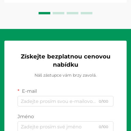
komerčních i průmyslových zařízeních...
Získejte bezplatnou cenovou
nabídku
Náš zástupce vám brzy zavolá.
E-mail
0/100
Jméno
0/100