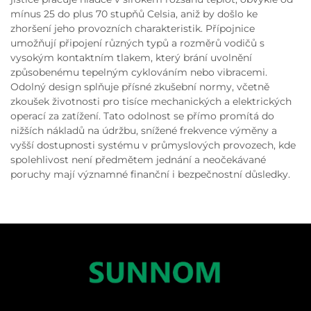
mínus 25 do plus 70 stupňů Celsia, aniž by došlo ke
zhoršení jeho provozních charakteristik. Přípojnice
umožňují připojení různých typů a rozměrů vodičů s
vysokým kontaktním tlakem, který brání uvolnění
způsobenému tepelným cyklováním nebo vibracemi.
Odolný design splňuje přísné zkušební normy, včetně
zkoušek životnosti pro tisíce mechanických a elektrických
operací za zatížení. Tato odolnost se přímo promítá do
nižších nákladů na údržbu, snížené frekvence výměny a
vyšší dostupnosti systému v průmyslových provozech, kde
spolehlivost není předmětem jednání a neočekávané
poruchy mají významné finanční i bezpečnostní důsledky.