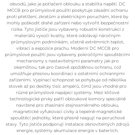
obvodů, jako je potlačení oblouku a stabilita napětí. DC
MCCB pro průmyslové použití poskytuje zásadní ochranu
proti přetížení, zkratům a elektrickým poruchám, které by
mohly poškodit drahé zařízení nebo vytvořit bezpečnostní
rizika. Tyto jističe jsou vybaveny robustní konstrukcí z
materiálů vysočí kvality, které odolávají náročným
průmyslovým podmínkám, včetně extrémních teplot,
vibrací a expozice prachu. Moderní DC MCCB pro
průmyslové použití jsou vybaveny pokročilými spouštěcími
mechanismy s nastavitelnými parametry jak pro
okamžitou, tak pro časově zpožděnou ochranu, což
umožňuje přesnou koordinaci s ostatními ochrannými
zařízeními. Vypínací schopnost se pohybuje od několika
stovek až po desítky tisíc ampérů, čímž jsou vhodné pro
různé průmyslové napájecí systémy. Mezi klíčové
technologické prvky patří obloukové komory speciálně
navržené pro zhasínání stejnosměrného oblouku,
magnetické vyfukovací cívky a tepelně-magnetické
spouštěcí jednotky, které přesně reagují na poruchové
stavy. Tyto jističe podporují instalace obnovitelných zdrojů
energie, systémy akumulace energie v bateriích,