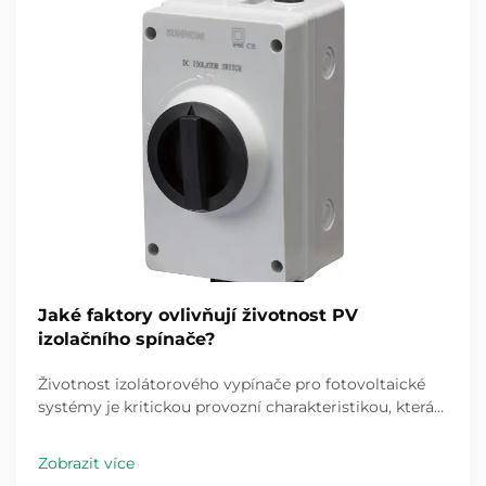
Jaké faktory ovlivňují životnost PV
izolačního spínače?
Životnost izolátorového vypínače pro fotovoltaické
systémy je kritickou provozní charakteristikou, která
přímo ovlivňuje bezpečnost, spolehlivost a provozní
životnost fotovoltaických energetických systémů. S
Zobrazit více
rozšiřováním solárních instalací v domácnostech,