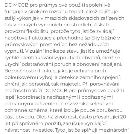
DC MCCB pro průmyslové použití spolehlivě
funguje v širokém rozsahu teplot, čímž zajišťuje
stálý výkon jak v mrazících skladovacích zařízeních,
tak v horkých výrobních prostředích. Získáte
provozní flexibilitu, protože tyto jističe zvládají
napěťové fluktuace a přechodné špičky běžné v
průmyslových prostředích bez nežádoucích
vypnutí. Vizuální indikace stavu jističe umožňuje
rychlé identifikování vypnutých obvodů, čímž se
urychlí odstraňování poruch a obnovení napájení.
Bezpečnostní funkce, jako je ochrana proti
obloukovému výboji a detekce zemního spojení,
chrání jak personál, tak majetek. Při porovnávání
možností nabízí DC MCCB pro průmyslové použití
lepší koordinaci s nadřazenými i podřazenými
ochrannými zařízeními, čímž vzniká selektivní
ochranné schéma, které izoluje pouze porušenou
část obvodu. Dlouhá životnost, často přesahující 20
let při správném použití, zaručuje vynikající
návratnost investice. Tyto jističe splňují mezinárodní