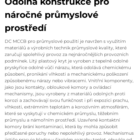
Odolná konstrukce pro
náročné průmyslové
prostředí
DC MCCB pro průmyslové použití je navržen s využitím
materiálů a výrobních technik průmyslové kvality, které
zaručují spolehlivý provoz za nejnáročnějších provozních
podmínek. Litý plastový kryt je vyroben z tepelně odolné
pryskyřice odolné vůči nárazu, která odolává chemickému
působení, pronikání vlhkosti a mechanickému poškození
způsobenému nárazy nebo vibracemi. Vnitřní komponenty,
jako jsou kontakty, obloukové komory a ovládací
mechanismy, jsou vyrobeny z materiálů odolných proti
korozi a zachovávají svou funkčnost i při expozici prachu,
vlhkosti, extrémním teplotám a korozivním atmosférám,
které se vyskytují v chemickém průmyslu, těžebním
průmyslu a námořním prostředí. Uzavřené kontaktní
komory brání kontaminaci, která by mohla způsobit
předčasné poruchy nebo nepolehlivý provoz. Mechanismus
jističe pracuje hladce v širokém rozsahu teplot, obvykle od