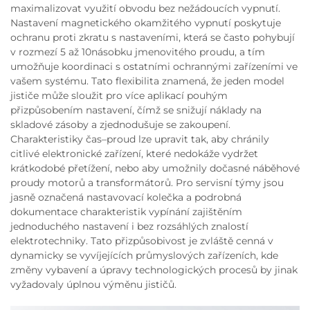
maximalizovat využití obvodu bez nežádoucích vypnutí.
Nastavení magnetického okamžitého vypnutí poskytuje
ochranu proti zkratu s nastaveními, která se často pohybují
v rozmezí 5 až 10násobku jmenovitého proudu, a tím
umožňuje koordinaci s ostatními ochrannými zařízeními ve
vašem systému. Tato flexibilita znamená, že jeden model
jističe může sloužit pro více aplikací pouhým
přizpůsobením nastavení, čímž se snižují náklady na
skladové zásoby a zjednodušuje se zakoupení.
Charakteristiky čas–proud lze upravit tak, aby chránily
citlivé elektronické zařízení, které nedokáže vydržet
krátkodobé přetížení, nebo aby umožnily dočasné náběhové
proudy motorů a transformátorů. Pro servisní týmy jsou
jasně označená nastavovací kolečka a podrobná
dokumentace charakteristik vypínání zajištěním
jednoduchého nastavení i bez rozsáhlých znalostí
elektrotechniky. Tato přizpůsobivost je zvláště cenná v
dynamicky se vyvíjejících průmyslových zařízeních, kde
změny vybavení a úpravy technologických procesů by jinak
vyžadovaly úplnou výměnu jističů.