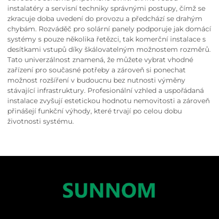
instalatéry a servisní techniky správnými postupy, čímž se
zkracuje doba uvedení do provozu a předchází se drahým
chybám. Rozváděč pro solární panely podporuje jak domácí
systémy s pouze několika řetězci, tak komerční instalace s
desítkami vstupů díky škálovatelným možnostem rozměrů.
Tato univerzálnost znamená, že můžete vybrat vhodné
zařízení pro současné potřeby a zároveň si ponechat
možnost rozšíření v budoucnu bez nutnosti výměny
stávající infrastruktury. Profesionální vzhled a uspořádaná
instalace zvyšují estetickou hodnotu nemovitosti a zároveň
přinášejí funkční výhody, které trvají po celou dobu
životnosti systému.