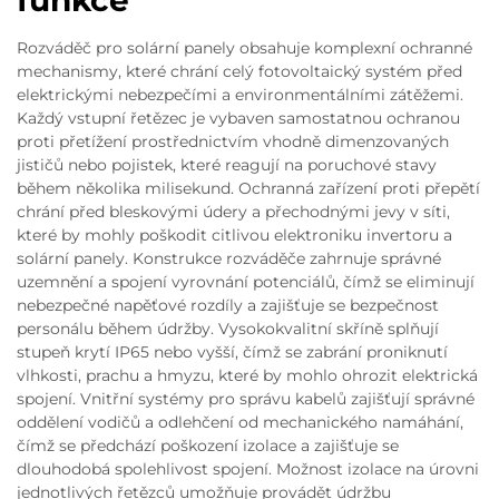
funkce
Rozváděč pro solární panely obsahuje komplexní ochranné
mechanismy, které chrání celý fotovoltaický systém před
elektrickými nebezpečími a environmentálními zátěžemi.
Každý vstupní řetězec je vybaven samostatnou ochranou
proti přetížení prostřednictvím vhodně dimenzovaných
jističů nebo pojistek, které reagují na poruchové stavy
během několika milisekund. Ochranná zařízení proti přepětí
chrání před bleskovými údery a přechodnými jevy v síti,
které by mohly poškodit citlivou elektroniku invertoru a
solární panely. Konstrukce rozváděče zahrnuje správné
uzemnění a spojení vyrovnání potenciálů, čímž se eliminují
nebezpečné napěťové rozdíly a zajišťuje se bezpečnost
personálu během údržby. Vysokokvalitní skříně splňují
stupeň krytí IP65 nebo vyšší, čímž se zabrání proniknutí
vlhkosti, prachu a hmyzu, které by mohlo ohrozit elektrická
spojení. Vnitřní systémy pro správu kabelů zajišťují správné
oddělení vodičů a odlehčení od mechanického namáhání,
čímž se předchází poškození izolace a zajišťuje se
dlouhodobá spolehlivost spojení. Možnost izolace na úrovni
jednotlivých řetězců umožňuje provádět údržbu