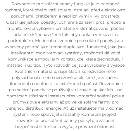
Rozvodnice pro solární panely funguje jako ochranné
rozhraní, které chrání vaši solární instalaci před elektrickými
poruchami, přetížením a nepříznivými vlivy prostředí.
Obsahuje jističe, pojistky, ochranná zařízení proti přepětí a
monitorovací vybavení umístěné v klimatizované (počasí
odolné) skříni navržené tak, aby odolala venkovním
podmínkám. Moderní rozvodnice pro solární panely jsou
vybaveny pokročilými technologickými funkcemi, jako jsou
inteligentní monitorovací systémy, možnosti dálkové
komunikace a modulární konstrukce, které zjednodušují
instalaci i údržbu. Tyto rozvodnice jsou vyrobeny z vysoce
kvalitních materiálů, například z korozivzdorného
polykarbonátu nebo nerezové oceli, čímž je zaručena
dlouhodobá odolnost i v extrémních počasí. Rozvodnice
pro solární panely se používají v různých aplikacích – od
domácích střešních instalací přes komerční solární pole a
průmyslové elektrárny až po velké solární farmy pro
veřejnou distribuci energie. Ať už instalujete malý domácí
systém nebo spravujete rozsáhlý komerční projekt,
rozvodnice pro solární panely poskytuje zásadní
bezpečnostní funkce a zvyšuje provozní účinnost.