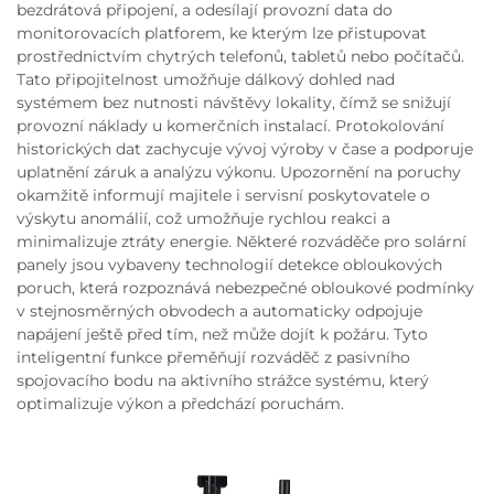
bezdrátová připojení, a odesílají provozní data do
monitorovacích platforem, ke kterým lze přistupovat
prostřednictvím chytrých telefonů, tabletů nebo počítačů.
Tato připojitelnost umožňuje dálkový dohled nad
systémem bez nutnosti návštěvy lokality, čímž se snižují
provozní náklady u komerčních instalací. Protokolování
historických dat zachycuje vývoj výroby v čase a podporuje
uplatnění záruk a analýzu výkonu. Upozornění na poruchy
okamžitě informují majitele i servisní poskytovatele o
výskytu anomálií, což umožňuje rychlou reakci a
minimalizuje ztráty energie. Některé rozváděče pro solární
panely jsou vybaveny technologií detekce obloukových
poruch, která rozpoznává nebezpečné obloukové podmínky
v stejnosměrných obvodech a automaticky odpojuje
napájení ještě před tím, než může dojít k požáru. Tyto
inteligentní funkce přeměňují rozváděč z pasivního
spojovacího bodu na aktivního strážce systému, který
optimalizuje výkon a předchází poruchám.