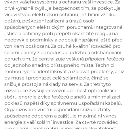
výkon vašeho systému a ochranu vaší investice. Za
prvé výrazně zvyšuje bezpečnost tím, že poskytuje
vícevrstvou elektrickou ochranu, jež brání vzniku
požárů, poškození zařízení a úrazů osob
způsobených elektrickými poruchami. Integrované
jističe a ochrany proti přepětí okamžitě reagují na
neobvyklé podmínky a odpojují napájení ještě před
vznikem poškození. Za druhé kvalitní rozváděč pro
solární panely zjednodušuje údržbu a odstraňování
poruch tím, že centralizuje veškerá připojení řetězců
do jednoho snadno přístupného místa. Technici
mohou rychle identifikovat a izolovat problémy, aniž
by museli procházet celé solární pole, čímž se
snižuje prostoj a náklady na servis. Za třetí tyto
rozváděče zvyšují provozní účinnost optimalizací
sběru energie z více řetězců panelů a minimalizací
poklesů napětí díky správnému uspořádání kabelů.
Organizované vnitřní uspořádání snižuje ztráty
způsobené odporem a zajišťuje maximální výnos
energie z vaší solární investice. Za čtvrté rozváděč
pro solární panely nabízí vynikající škálovatelnost,