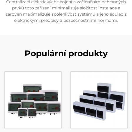
Centralizací elektrických spojení a začleněním ochranných
prvků toto zařízení minimalizuje složitost instalace a
zároveň maximalizuje spolehlivost systému a jeho soulad s
elektrickými předpisy a bezpečnostními normami.
Populární produkty