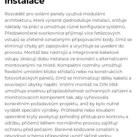
instalace
Rozváděč pro solární panely využívá modulární
architekturu, která výrazně zjednodušuje instalaci, snižuje
náklady na práci a umožňuje různé konfigurace systémů.
Předzakončené svorkovnice přijímají více řetězcových
vstupů se zřetelně označenými připojovacími body, čímž se
eliminují chyby při zapojování a urychluje se uvedení do
provozu. Montáž bez nástrojů a integrované kabelové
vstupy zkracují dobu instalace ve srovnání s alternativami
montovanými na místě. Kompaktní rozměry umožňují
flexibilní umístění blízko střídačů nebo na konstrukcích
fotovoltaických panelů, čímž se minimalizují délky kabelů a
související úbytky napětí. Vnitřní montáž na DIN liště
umožňuje snadnou přizpůsobitelnost ochranných zařízení a
monitorovacích komponent tak, aby vyhovovala
konkrétním požadavkům projektu, aniž by bylo nutné
vyrábět speciální výrobky. Průhledné nebo kloubem
upevněné kryty poskytují pohodlný přístup pro kontrolu a
údržbu, přičemž během normálního provozu zajišťují
ochranu před počasím. Barevně kódované označení a
obvodové schéma připevněné uvnitř skříně vedou