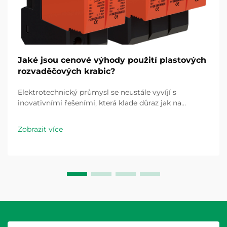
Jaké jsou cenové výhody použití plastových
rozvaděčových krabic?
Elektrotechnický průmysl se neustále vyvíjí s
inovativními řešeními, která klade důraz jak na
cenovou výhodnost, tak na spolehlivost. Mezi těmito
pokročilými technologiemi se plastová spojovací
Zobrazit více
krabice ukázala jako revoluční komponenta pro
elektrické instalace...