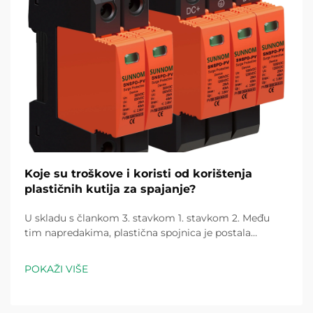
Koje su troškove i koristi od korištenja
plastičnih kutija za spajanje?
U skladu s člankom 3. stavkom 1. stavkom 2. Među
tim napredakima, plastična spojnica je postala
komponenta koja je promijenila igru za električne
instalacije i...
POKAŽI VIŠE