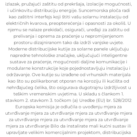
izlazak, pružajući zaštitu od prekršaja, izolacije mogućnosti,
i učinkovitu distribuciju energije. Suncemorska ploča radi
kao zaštitni interfejs koji štiti vašu solarnu instalaciju od
električnih kvarova, preopterećenja i opasnosti za okoliš. U
njemu se nalaze prekidači, osigurači, uređaji za zaštitu od
prelivanja i oprema za praćenje u nepromijenjenom
prostoru dizajniranom tako da izdrži vanjske uvjete.
Moderne distribucijske kutije za solarne panele uključuju
napredne tehnološke značajke, uključujući inteligentne
sustave za praćenje, mogućnosti daljine komunikacije i
modularne konstrukcije koje pojednostavljuju instalaciju i
održavanje. Ove kutije su izrađene od vrhunskih materijala
kao što su polikarbonat otporan na koroziju ili kućišta od
nehrđajućeg čelika, što osigurava dugotrajnu izdržljivost u
teškim vremenskim uvjetima. U skladu s člankom 1.
stavkom 2. stavkom 3. točkom (a) Uredbe (EU) br. 528/2012
Europska komisija je odlučila o uvođenju mjera za
utvrđivanje mjera za utvrđivanje mjera za utvrđivanje mjera
za utvrđivanje mjera za utvrđivanje mjera za utvrđivanje
mjera za utvrđivanje Bilo da instalirate mali kućni sustav ili
upravljate velikim komercijalnim projektom, distribucijska