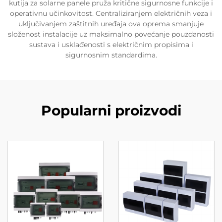
kutija za solarne panele pruža kritične sigurnosne funkcije i
operativnu učinkovitost. Centraliziranjem električnih veza i
uključivanjem zaštitnih uređaja ova oprema smanjuje
složenost instalacije uz maksimalno povećanje pouzdanosti
sustava i usklađenosti s električnim propisima i
sigurnosnim standardima.
Popularni proizvodi