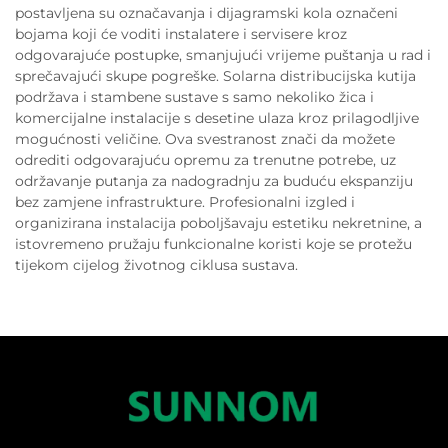
postavljena su označavanja i dijagramski kola označeni
bojama koji će voditi instalatere i servisere kroz
odgovarajuće postupke, smanjujući vrijeme puštanja u rad i
sprečavajući skupe pogreške. Solarna distribucijska kutija
podržava i stambene sustave s samo nekoliko žica i
komercijalne instalacije s desetine ulaza kroz prilagodljive
mogućnosti veličine. Ova svestranost znači da možete
odrediti odgovarajuću opremu za trenutne potrebe, uz
održavanje putanja za nadogradnju za buduću ekspanziju
bez zamjene infrastrukture. Profesionalni izgled i
organizirana instalacija poboljšavaju estetiku nekretnine, a
istovremeno pružaju funkcionalne koristi koje se protežu
tijekom cijelog životnog ciklusa sustava.