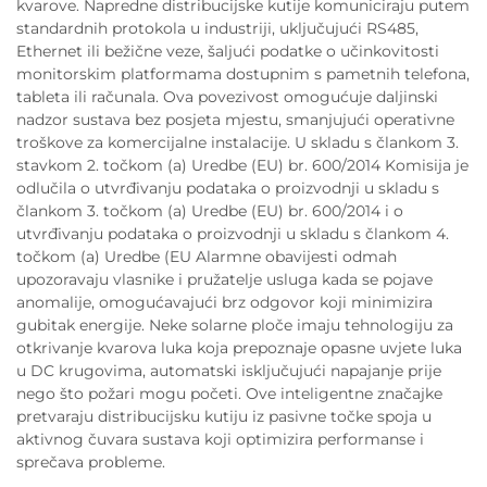
kvarove. Napredne distribucijske kutije komuniciraju putem
standardnih protokola u industriji, uključujući RS485,
Ethernet ili bežične veze, šaljući podatke o učinkovitosti
monitorskim platformama dostupnim s pametnih telefona,
tableta ili računala. Ova povezivost omogućuje daljinski
nadzor sustava bez posjeta mjestu, smanjujući operativne
troškove za komercijalne instalacije. U skladu s člankom 3.
stavkom 2. točkom (a) Uredbe (EU) br. 600/2014 Komisija je
odlučila o utvrđivanju podataka o proizvodnji u skladu s
člankom 3. točkom (a) Uredbe (EU) br. 600/2014 i o
utvrđivanju podataka o proizvodnji u skladu s člankom 4.
točkom (a) Uredbe (EU Alarmne obavijesti odmah
upozoravaju vlasnike i pružatelje usluga kada se pojave
anomalije, omogućavajući brz odgovor koji minimizira
gubitak energije. Neke solarne ploče imaju tehnologiju za
otkrivanje kvarova luka koja prepoznaje opasne uvjete luka
u DC krugovima, automatski isključujući napajanje prije
nego što požari mogu početi. Ove inteligentne značajke
pretvaraju distribucijsku kutiju iz pasivne točke spoja u
aktivnog čuvara sustava koji optimizira performanse i
sprečava probleme.