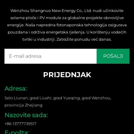
Wenzhou Shangnuo New Energy Co., Ltd. nudi učinkovite
solarne ploče i PV module za globalne projekte obnovljive
energije. Naša napredna fotonaponska tehnologija osigurava
pouzdana i održiva energetska rješenja. U korištenju vodećih
tvrtki u industriji. Zatražite ponudu već danas.
PRIJEDNJAK
Adresa:
Selo Liunan, grad Liushi, grad Yueqing, grad Wenzhou,
provincija Zhejiang
Nazovite sada:
+86-13777739517
E-pošta: