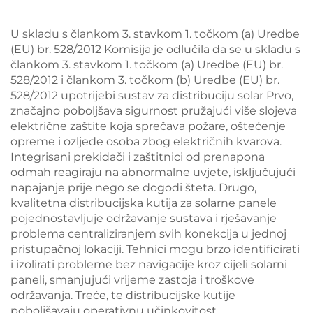
U skladu s člankom 3. stavkom 1. točkom (a) Uredbe
(EU) br. 528/2012 Komisija je odlučila da se u skladu s
člankom 3. stavkom 1. točkom (a) Uredbe (EU) br.
528/2012 i člankom 3. točkom (b) Uredbe (EU) br.
528/2012 upotrijebi sustav za distribuciju solar Prvo,
značajno poboljšava sigurnost pružajući više slojeva
električne zaštite koja sprečava požare, oštećenje
opreme i ozljede osoba zbog električnih kvarova.
Integrisani prekidači i zaštitnici od prenapona
odmah reagiraju na abnormalne uvjete, isključujući
napajanje prije nego se dogodi šteta. Drugo,
kvalitetna distribucijska kutija za solarne panele
pojednostavljuje održavanje sustava i rješavanje
problema centraliziranjem svih konekcija u jednoj
pristupačnoj lokaciji. Tehnici mogu brzo identificirati
i izolirati probleme bez navigacije kroz cijeli solarni
paneli, smanjujući vrijeme zastoja i troškove
održavanja. Treće, te distribucijske kutije
poboljšavaju operativnu učinkovitost