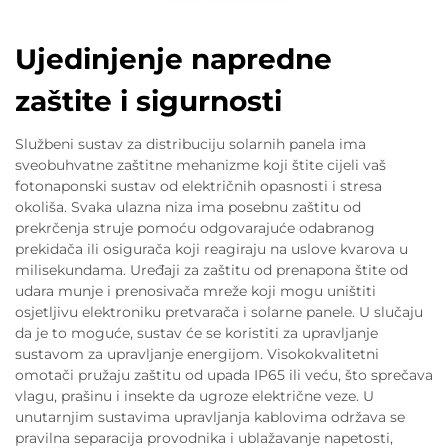
Ujedinjenje napredne
zaštite i sigurnosti
Službeni sustav za distribuciju solarnih panela ima
sveobuhvatne zaštitne mehanizme koji štite cijeli vaš
fotonaponski sustav od električnih opasnosti i stresa
okoliša. Svaka ulazna niza ima posebnu zaštitu od
prekrčenja struje pomoću odgovarajuće odabranog
prekidača ili osigurača koji reagiraju na uslove kvarova u
milisekundama. Uređaji za zaštitu od prenapona štite od
udara munje i prenosivača mreže koji mogu uništiti
osjetljivu elektroniku pretvarača i solarne panele. U slučaju
da je to moguće, sustav će se koristiti za upravljanje
sustavom za upravljanje energijom. Visokokvalitetni
omotači pružaju zaštitu od upada IP65 ili veću, što sprečava
vlagu, prašinu i insekte da ugroze električne veze. U
unutarnjim sustavima upravljanja kablovima održava se
pravilna separacija provodnika i ublažavanje napetosti,