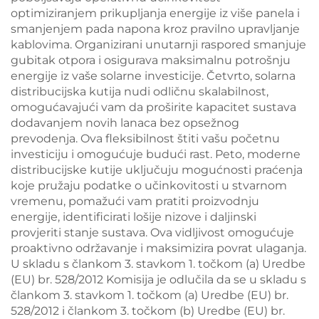
optimiziranjem prikupljanja energije iz više panela i
smanjenjem pada napona kroz pravilno upravljanje
kablovima. Organizirani unutarnji raspored smanjuje
gubitak otpora i osigurava maksimalnu potrošnju
energije iz vaše solarne investicije. Četvrto, solarna
distribucijska kutija nudi odličnu skalabilnost,
omogućavajući vam da proširite kapacitet sustava
dodavanjem novih lanaca bez opsežnog
prevodenja. Ova fleksibilnost štiti vašu početnu
investiciju i omogućuje budući rast. Peto, moderne
distribucijske kutije uključuju mogućnosti praćenja
koje pružaju podatke o učinkovitosti u stvarnom
vremenu, pomažući vam pratiti proizvodnju
energije, identificirati lošije nizove i daljinski
provjeriti stanje sustava. Ova vidljivost omogućuje
proaktivno održavanje i maksimizira povrat ulaganja.
U skladu s člankom 3. stavkom 1. točkom (a) Uredbe
(EU) br. 528/2012 Komisija je odlučila da se u skladu s
člankom 3. stavkom 1. točkom (a) Uredbe (EU) br.
528/2012 i člankom 3. točkom (b) Uredbe (EU) br.