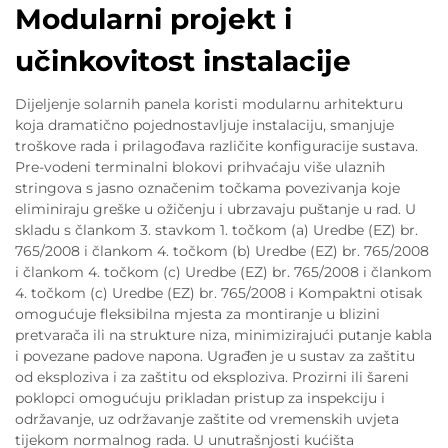
Modularni projekt i
učinkovitost instalacije
Dijeljenje solarnih panela koristi modularnu arhitekturu
koja dramatično pojednostavljuje instalaciju, smanjuje
troškove rada i prilagođava različite konfiguracije sustava.
Pre-vodeni terminalni blokovi prihvaćaju više ulaznih
stringova s jasno označenim točkama povezivanja koje
eliminiraju greške u ožičenju i ubrzavaju puštanje u rad. U
skladu s člankom 3. stavkom 1. točkom (a) Uredbe (EZ) br.
765/2008 i člankom 4. točkom (b) Uredbe (EZ) br. 765/2008
i člankom 4. točkom (c) Uredbe (EZ) br. 765/2008 i člankom
4. točkom (c) Uredbe (EZ) br. 765/2008 i Kompaktni otisak
omogućuje fleksibilna mjesta za montiranje u blizini
pretvarača ili na strukture niza, minimizirajući putanje kabla
i povezane padove napona. Ugrađen je u sustav za zaštitu
od eksploziva i za zaštitu od eksploziva. Prozirni ili šareni
poklopci omogućuju prikladan pristup za inspekciju i
održavanje, uz održavanje zaštite od vremenskih uvjeta
tijekom normalnog rada. U unutrašnjosti kućišta