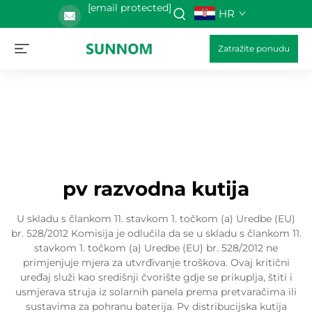
[email protected]
HR
Zatražite ponudu
pv razvodna kutija
U skladu s člankom 11. stavkom 1. točkom (a) Uredbe (EU)
br. 528/2012 Komisija je odlučila da se u skladu s člankom 11.
stavkom 1. točkom (a) Uredbe (EU) br. 528/2012 ne
primjenjuje mjera za utvrđivanje troškova. Ovaj kritični
uređaj služi kao središnji čvorište gdje se prikuplja, štiti i
usmjerava struja iz solarnih panela prema pretvaračima ili
sustavima za pohranu baterija. Pv distribucijska kutija