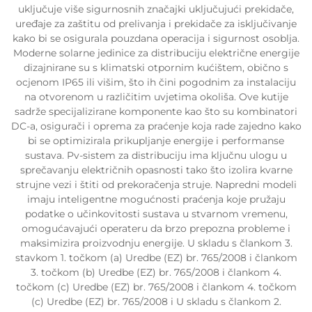
uključuje više sigurnosnih značajki uključujući prekidače,
uređaje za zaštitu od prelivanja i prekidače za isključivanje
kako bi se osigurala pouzdana operacija i sigurnost osoblja.
Moderne solarne jedinice za distribuciju električne energije
dizajnirane su s klimatski otpornim kućištem, obično s
ocjenom IP65 ili višim, što ih čini pogodnim za instalaciju
na otvorenom u različitim uvjetima okoliša. Ove kutije
sadrže specijalizirane komponente kao što su kombinatori
DC-a, osigurači i oprema za praćenje koja rade zajedno kako
bi se optimizirala prikupljanje energije i performanse
sustava. Pv-sistem za distribuciju ima ključnu ulogu u
sprečavanju električnih opasnosti tako što izolira kvarne
strujne vezi i štiti od prekoračenja struje. Napredni modeli
imaju inteligentne mogućnosti praćenja koje pružaju
podatke o učinkovitosti sustava u stvarnom vremenu,
omogućavajući operateru da brzo prepozna probleme i
maksimizira proizvodnju energije. U skladu s člankom 3.
stavkom 1. točkom (a) Uredbe (EZ) br. 765/2008 i člankom
3. točkom (b) Uredbe (EZ) br. 765/2008 i člankom 4.
točkom (c) Uredbe (EZ) br. 765/2008 i člankom 4. točkom
(c) Uredbe (EZ) br. 765/2008 i U skladu s člankom 2.