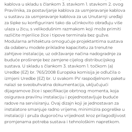
kablova u skladu s člankom 3. stavkom 1. stavkom 2. ovog
Pravilnika, za postavljanje kablova za usmjeravanje kablova
u sustavu za usmjeravanje kablova za us Unutarnji uređaji
za šipke su konfigurirani tako da učinkovito obrađuju više
ulaza u žicu, s velikodušnim razmakom koji može primiti
različite mjerilice žice i tipove terminala bez gužve.
Modularna arhitektura omogućuje projektantima sustava
da odaberu modele prikladne kapacitetu za trenutne
zahtjeve instalacije, uz održavanje načina nadogradnje za
buduće proširenje bez zamjene cijelog distribucijskog
sustava. U skladu s člankom 3. stavkom 1. točkom (a)
Uredbe (EZ) br. 765/2008 Europska komisija je odlučila o
izmjeni Uredbe (EZ) br. U svakom PV raspodjelnom paketu
nalazi se sveobuhvatna dokumentacija, uključujući
dijagramove žice i specifikacije obrtnog momenta, koja
osigurava pravilnu instalaciju i pojednostavljuje buduće
radove na servisiranju. Ovaj dizajn koji je jednostavan za
instalatore smanjuje radno vrijeme, minimizira pogreške u
instalaciji i pruža dugoročnu vrijednost kroz prilagodljivost
promjenama potreba sustava i tehnološkim napretkom.