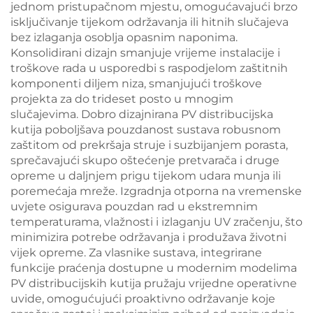
jednom pristupačnom mjestu, omogućavajući brzo
isključivanje tijekom održavanja ili hitnih slučajeva
bez izlaganja osoblja opasnim naponima.
Konsolidirani dizajn smanjuje vrijeme instalacije i
troškove rada u usporedbi s raspodjelom zaštitnih
komponenti diljem niza, smanjujući troškove
projekta za do trideset posto u mnogim
slučajevima. Dobro dizajnirana PV distribucijska
kutija poboljšava pouzdanost sustava robusnom
zaštitom od prekršaja struje i suzbijanjem porasta,
sprečavajući skupo oštećenje pretvarača i druge
opreme u daljnjem prigu tijekom udara munja ili
poremećaja mreže. Izgradnja otporna na vremenske
uvjete osigurava pouzdan rad u ekstremnim
temperaturama, vlažnosti i izlaganju UV zračenju, što
minimizira potrebe održavanja i produžava životni
vijek opreme. Za vlasnike sustava, integrirane
funkcije praćenja dostupne u modernim modelima
PV distribucijskih kutija pružaju vrijedne operativne
uvide, omogućujući proaktivno održavanje koje