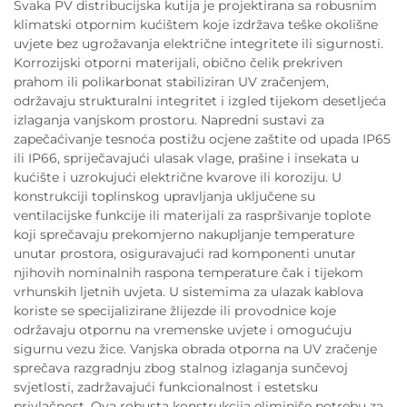
Svaka PV distribucijska kutija je projektirana sa robusnim
klimatski otpornim kućištem koje izdržava teške okolišne
uvjete bez ugrožavanja električne integritete ili sigurnosti.
Korrozijski otporni materijali, obično čelik prekriven
prahom ili polikarbonat stabiliziran UV zračenjem,
održavaju strukturalni integritet i izgled tijekom desetljeća
izlaganja vanjskom prostoru. Napredni sustavi za
zapečaćivanje tesnoća postižu ocjene zaštite od upada IP65
ili IP66, spriječavajući ulasak vlage, prašine i insekata u
kućište i uzrokujući električne kvarove ili koroziju. U
konstrukciji toplinskog upravljanja uključene su
ventilacijske funkcije ili materijali za raspršivanje toplote
koji sprečavaju prekomjerno nakupljanje temperature
unutar prostora, osiguravajući rad komponenti unutar
njihovih nominalnih raspona temperature čak i tijekom
vrhunskih ljetnih uvjeta. U sistemima za ulazak kablova
koriste se specijalizirane žlijezde ili provodnice koje
održavaju otpornu na vremenske uvjete i omogućuju
sigurnu vezu žice. Vanjska obrada otporna na UV zračenje
sprečava razgradnju zbog stalnog izlaganja sunčevoj
svjetlosti, zadržavajući funkcionalnost i estetsku
privlačnost. Ova robusta konstrukcija eliminiše potrebu za