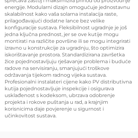
sprečava zastoj i maksimizira prihod od proizvodnje
energije. Modularni dizajn omogućuje jednostavnu
skalabilnost kako vaša solarna instalacija raste,
prilagođavajući dodatne lance bez velike
konfiguracije sustava. Fleksibilnost ugradnje je još
jedna ključna prednost, jer se ove kutije mogu
montirati na različite površine ili se mogu integrirati
izravno u konstrukcije za ugradnju, što optimizira
iskorištavanje prostora. Standardizirana završetka
žice pojednostavljuju rješavanje problema i buduće
radove na servisiranju, smanjujući troškove
održavanja tijekom radnog vijeka sustava.
Profesionalni instalateri cijene kako PV distributivna
kutija pojednostavljuje inspekcije i osigurava
usklađenost s kodeksom, ubrzava odobrenje
projekta i rokove puštanja u rad, a krajnjim
korisnicima daje povjerenje u sigurnost i
učinkovitost sustava.