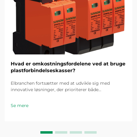
Hvad er omkostningsfordelene ved at bruge
plastforbindelseskasser?
Elbranchen fortsætter med at udvikle sig med
innovative løsninger, der prioriterer både
omkostningseffektivitet og pålidelighed. Blandt disse
fremskridt er plastforbindelseskassen fremkommet
Se mere
som en spilændrende komponent til elinstallationer...