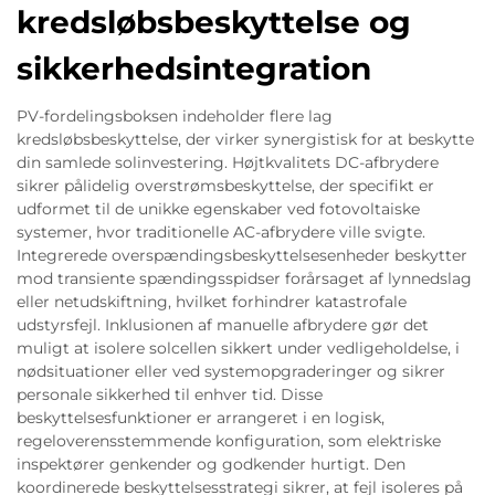
kredsløbsbeskyttelse og
sikkerhedsintegration
PV-fordelingsboksen indeholder flere lag
kredsløbsbeskyttelse, der virker synergistisk for at beskytte
din samlede solinvestering. Højtkvalitets DC-afbrydere
sikrer pålidelig overstrømsbeskyttelse, der specifikt er
udformet til de unikke egenskaber ved fotovoltaiske
systemer, hvor traditionelle AC-afbrydere ville svigte.
Integrerede overspændingsbeskyttelsesenheder beskytter
mod transiente spændingsspidser forårsaget af lynnedslag
eller netudskiftning, hvilket forhindrer katastrofale
udstyrsfejl. Inklusionen af manuelle afbrydere gør det
muligt at isolere solcellen sikkert under vedligeholdelse, i
nødsituationer eller ved systemopgraderinger og sikrer
personale sikkerhed til enhver tid. Disse
beskyttelsesfunktioner er arrangeret i en logisk,
regeloverensstemmende konfiguration, som elektriske
inspektører genkender og godkender hurtigt. Den
koordinerede beskyttelsesstrategi sikrer, at fejl isoleres på