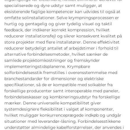
specialiserede og dyre udstyr samt muliggør, at
eksisterende faglige kompetencer kan udvides til også at
omfatte solinstallationer. Selve krympningsprocessen er
hurtig og gentagelig og giver tydelig visuel og taktil
feedback, der indikerer korrekt kompression, hvilket
reducerer installationsfejl og sikrer konsekvent kvalitet på
store projekter med flere installatører. Denne effektivitet
reducerer betydeligt antallet af arbejdstimer i forhold til
alternative forbindelsesmetoder, hvilket sænker de
samlede projektomkostninger og fremskynder
implementeringstidsplanerne. Krympbare
solforbindelsesstik fremstilles i overensstemmelse med
branchestandarder for dimensioner og elektriske
specifikationer, så de er kompatible med solkabler fra
forskellige producenter samt interoperable med paneler,
forbindelseskasser og kombineringsudstyr fra forskellige
mærker. Denne universelle kompatibilitet giver
systemdesignere fleksibilitet i valget af komponenter,
hvilket muliggør konkurrenceprægede indkøb og undgår
situationer med leverandør-låsning. Forbindelsesstikkene
understøtter almindelige kabelforstørrelser, der anvendes i