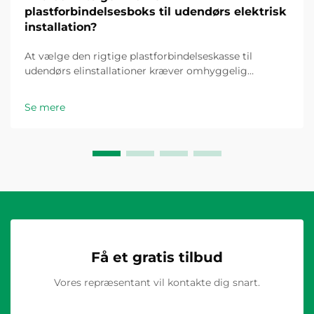
plastforbindelsesboks til udendørs elektrisk
installation?
At vælge den rigtige plastforbindelseskasse til
udendørs elinstallationer kræver omhyggelig
overvejelse af flere faktorer, der direkte påvirker
sikkerhed, holdbarhed og overholdelse af elreglerne.
Se mere
Udendørs miljøer stiller unikke udfordringer...
Få et gratis tilbud
Vores repræsentant vil kontakte dig snart.