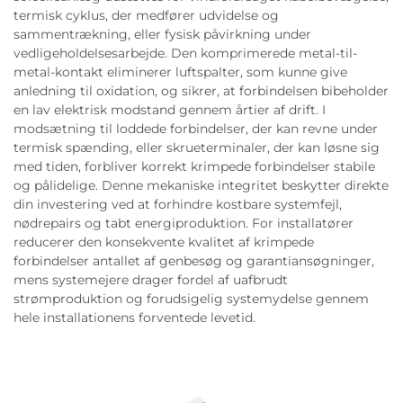
termisk cyklus, der medfører udvidelse og
sammentrækning, eller fysisk påvirkning under
vedligeholdelsesarbejde. Den komprimerede metal-til-
metal-kontakt eliminerer luftspalter, som kunne give
anledning til oxidation, og sikrer, at forbindelsen bibeholder
en lav elektrisk modstand gennem årtier af drift. I
modsætning til loddede forbindelser, der kan revne under
termisk spænding, eller skrueterminaler, der kan løsne sig
med tiden, forbliver korrekt krimpede forbindelser stabile
og pålidelige. Denne mekaniske integritet beskytter direkte
din investering ved at forhindre kostbare systemfejl,
nødrepairs og tabt energiproduktion. For installatører
reducerer den konsekvente kvalitet af krimpede
forbindelser antallet af genbesøg og garantiansøgninger,
mens systemejere drager fordel af uafbrudt
strømproduktion og forudsigelig systemydelse gennem
hele installationens forventede levetid.