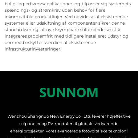
bolig- og erhvervsapplikationer, og tilpasser sig systemets
spændings- og strømkrav uden behov for flere
inkompatible produktlinjer. Ved udvidelse af eksisterende
systemer eller udskiftning af komponenter sikrer denne
standardisering, at nye krympbare solforbindelsesstik
integreres problemfrit med tidligere installeret udstyr og
dermed beskytter værdien af eksisterende
infrastrukturinvesteringer.
Wenzhou Shangnuo New Energy Co., Ltd. leverer højeffektive
solpaneler og PV-moduler til globale vedvarende
energiprosjekter. Vores avancerede fotovoltaiske teknologi