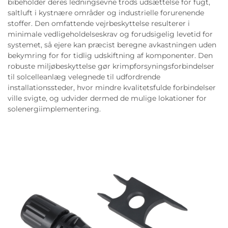
bibeholder deres ledningsevne trods udsættelse for fugt,
saltluft i kystnære områder og industrielle forurenende
stoffer. Den omfattende vejrbeskyttelse resulterer i
minimale vedligeholdelseskrav og forudsigelig levetid for
systemet, så ejere kan præcist beregne avkastningen uden
bekymring for for tidlig udskiftning af komponenter. Den
robuste miljøbeskyttelse gør krimpforsyningsforbindelser
til solcelleanlæg velegnede til udfordrende
installationssteder, hvor mindre kvalitetsfulde forbindelser
ville svigte, og udvider dermed de mulige lokationer for
solenergiimplementering.