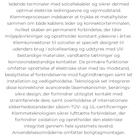
ledende terminaler med solcellekabler og sikrer dermed
optimal elektrisk ledningsevne og vejrmodstand.
Klemmeprocessen indebærer at trykke et metalhylster
sammen om både kablens leder og konnektorterminalen,
hvilket skaber en permanent forbindelse, der tåler
miljøpåvirkninger og opretholder konstant ydeevne i årtier.
Klemkonnektorer til solceller er specielt designet til
udendørs brug i solcelleanlæg og udstyres med UV-
bestandige materialer, vandtætte tætninger og
korrosionsbestandige kontakter. De primære funktioner
omfatter oprettelse af elektriske stier med lav modstand,
beskyttelse af forbindelserne mod fugtindtrængen samt let
installation og vedligeholdelse. Teknologisk set integrerer
disse konnektorer avancerede låsemekanismer, berørings-
sikre design, der forhindrer utilsigtet kontakt med
strømførende dele, samt overholdelse af internationale
sikkerhedsstandarder såsom TÜV- og UL-certificeringer.
Klemmeteknologien sikrer lufttætte forbindelser, der
forhindrer oxidation og opretholder den elektriske
integritet gennem hele systemets levetid.
Anvendelsesområderne omfatter boligtagmontager,