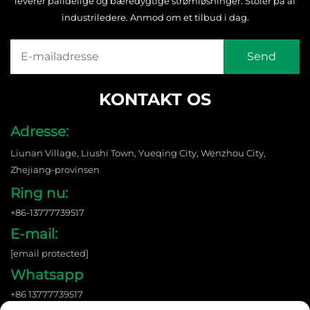
leverer pålidelige og bæredygtige strømløsninger. Stoler på af
industriledere. Anmod om et tilbud i dag.
KONTAKT OS
Adresse:
Liunan Village, Liushi Town, Yueqing City, Wenzhou City,
Zhejiang-provinsen
Ring nu:
+86-13777739517
E-mail:
[email protected]
Whatsapp
+86 13777739517