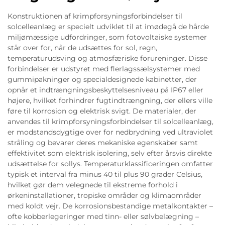
Konstruktionen af krimpforsyningsforbindelser til
solcelleanlæg er specielt udviklet til at imødegå de hårde
miljømæssige udfordringer, som fotovoltaiske systemer
står over for, når de udsættes for sol, regn,
temperaturudsving og atmosfæriske forureninger. Disse
forbindelser er udstyret med flerlagssælsystemer med
gummipakninger og specialdesignede kabinetter, der
opnår et indtrængningsbeskyttelsesniveau på IP67 eller
højere, hvilket forhindrer fugtindtrængning, der ellers ville
føre til korrosion og elektrisk svigt. De materialer, der
anvendes til krimpforsyningsforbindelser til solcelleanlæg,
er modstandsdygtige over for nedbrydning ved ultraviolet
stråling og bevarer deres mekaniske egenskaber samt
effektivitet som elektrisk isolering, selv efter årsvis direkte
udsættelse for sollys. Temperaturklassificeringen omfatter
typisk et interval fra minus 40 til plus 90 grader Celsius,
hvilket gør dem velegnede til ekstreme forhold i
ørkeninstallationer, tropiske områder og klimaområder
med koldt vejr. De korrosionsbestandige metalkontakter –
ofte kobberlegeringer med tinn- eller sølvbelægning –