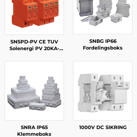
SNBG IP66
SNSPD-PV CE TUV
Fordelingsboks
Solenergi PV 20KA-
40kA 2P 3P DC 500V
600V 800V 1000V
1500V DPS
Overspændingsbeskytter
Beskyttelsesenhed
mod overspænding
SPD
SNRA IP65
1000V DC SIKRING
Klemmeboks