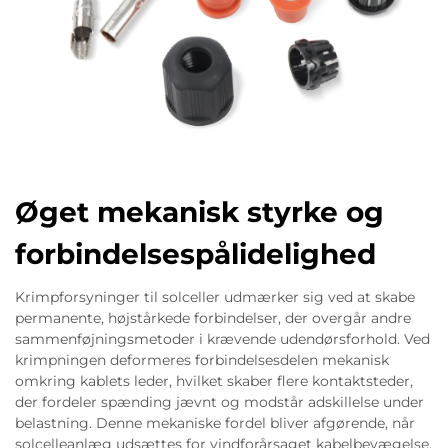
Øget mekanisk styrke og
forbindelsespålidelighed
Krimpforsyninger til solceller udmærker sig ved at skabe
permanente, højstårkede forbindelser, der overgår andre
sammenføjningsmetoder i krævende udendørsforhold. Ved
krimpningen deformeres forbindelsesdelen mekanisk
omkring kablets leder, hvilket skaber flere kontaktsteder,
der fordeler spænding jævnt og modstår adskillelse under
belastning. Denne mekaniske fordel bliver afgørende, når
solcelleanlæg udsættes for vindforårsaget kabelbevægelse,