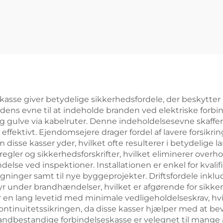
skasse giver betydelige sikkerhedsfordele, der beskyt
dens evne til at indeholde branden ved elektriske forb
gulve via kabelruter. Denne indeholdelsesevne skaffer 
ivt. Ejendomsejere drager fordel af lavere forsikring
disse kasser yder, hvilket ofte resulterer i betydelige
gler og sikkerhedsforskrifter, hvilket eliminerer overh
else ved inspektioner. Installationen er enkel for kvalifi
gninger samt til nye byggeprojekter. Driftsfordele inklu
yr under brandhændelser, hvilket er afgørende for sikk
r en lang levetid med minimale vedligeholdelseskrav, h
ontinuitetssikringen, da disse kasser hjælper med at be
andbestandige forbindelseskasse er velegnet til mange a