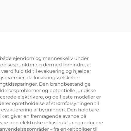
ter både ejendom og menneskeliv under
indelsespunkter og dermed forhindre, at
værdifuld tid til evakuering og hjælper
spræmier, da forsikringsselskaber
 langtidssparinger. Den brandbestandige
oldelsesproblemer og potentielle juridiske
cerede elektrikere, og de fleste modeller er
derer opretholdelse af strømforsyningen til
er evakuerering af bygningen. Den holdbare
vilket giver en fremragende avance på
vare den elektriske infrastruktur og reducere
nvendelsesområder – fra enkeltboliger til