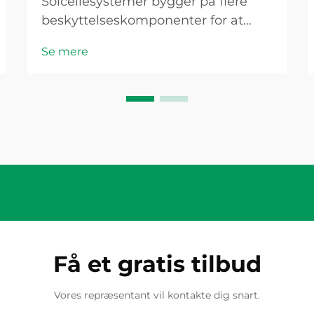
Solcellesystemer bygger på flere
beskyttelseskomponenter for at
sikre en sikker og effektiv drift, hvor
Se mere
PV-sikringen fungerer som en
kritisk sikkerhed mod
overstrømsforhold, der kunne
beskadige moduler, kabler eller
invertere. Selvom disse
beskyttelseskomponenter...
Få et gratis tilbud
Vores repræsentant vil kontakte dig snart.