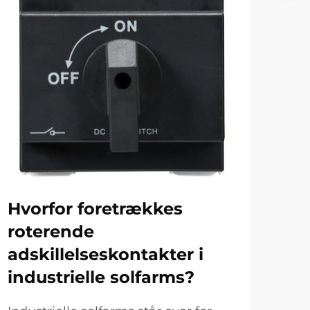
Hvorfor foretrækkes
Hv
roterende
ov
adskillelseskontakter i
på
industrielle solfarms?
af