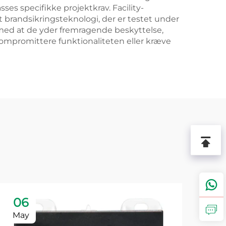
sses specifikke projektkrav. Facility-
t brandsikringsteknologi, der er testet under
med at de yder fremragende beskyttelse,
kompromittere funktionaliteten eller kræve
06
1
May
Ju