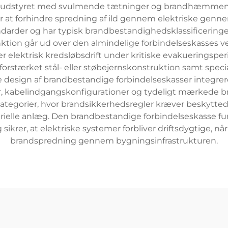
r udstyret med svulmende tætninger og brandhæmmende 
r at forhindre spredning af ild gennem elektriske gennem
arder og har typisk brandbestandighedsklassificeringer f
ion går ud over den almindelige forbindelseskasses ved
r elektrisk kredsløbsdrift under kritiske evakueringsper
stærket stål- eller støbejernskonstruktion samt specia
 design af brandbestandige forbindelseskasser integre
 kabelindgangskonfigurationer og tydeligt mærkede b
gorier, hvor brandsikkerhedsregler kræver beskyttede e
ustrielle anlæg. Den brandbestandige forbindelseskasse
krer, at elektriske systemer forbliver driftsdygtige, når
brandspredning gennem bygningsinfrastrukturen.