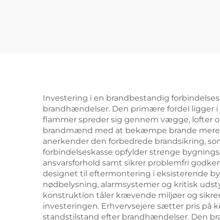
Investering i en brandbestandig forbindelse
brandhændelser. Den primære fordel ligger i 
flammer spreder sig gennem vægge, lofter og 
brandmænd med at bekæmpe brande mere effekt
anerkender den forbedrede brandsikring, som 
forbindelseskasse opfylder strenge bygningsre
ansvarsforhold samt sikrer problemfri godkend
designet til eftermontering i eksisterende by
nødbelysning, alarmsystemer og kritisk udst
konstruktion tåler krævende miljøer og sikre
investeringen. Erhvervsejere sætter pris på k
standstilstand efter brandhændelser. Den br