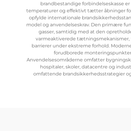
brandbestandige forbindelseskasse e
temperaturer og effektivt tætter åbninger fo
opfylde internationale brandsikkerhedsstand
model og anvendelseskrav. Den primære funkt
gasser, samtidig med at den opretholde
varmeaktiverede tætningsmekanismer, for
barrierer under ekstreme forhold. Moderne
forudborede monteringspunkter,
Anvendelsesområderne omfatter bygningskate
hospitaler, skoler, datacentre og ind
omfattende brandsikkerhedsstrategier og si