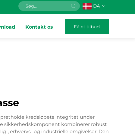
DA
Få et tilbud
nload
Kontakt os
asse
 opretholde kredsløbets integritet under
lige sikkerhedskomponent kombinerer robust
g-, erhvervs- og industrielle omgivelser. Den