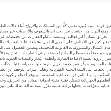
فوائد أمنية كبيرة تحمي كلًّا من الممتلكات والأرواح أثناء حالات الطو
، ومنع اللهب من الانتشار عبر الجدران والسقوف والأرضيات عبر مسارات ا
 الحرائق بشكل أكثر فعالية. ويستفيد مالكو العقارات من تخفيضات في
لى توفير كبير في التكاليف على المدى الطويل. وتتوافق علبة التوصيلا
 عدم الامتثال والمسؤوليات القانونية المحتملة، ويضمن الحصول على ا
مرار تزويد أنظمة الإضاءة الطارئة وأنظمة الإنذار والمعدات الحيوية بال
يئات القاسية، وتوفِّر عمر خدمة طويل مع متطلبات صيانة ضئيلة جدًّا، ما 
ي الحفاظ على البنية التحتية الكهربائية وتقليل فترات التوقف عن العم
سكنية وانتهاءً بالمرافق الصناعية المعقدة، مع توفر أحجام وتكوينات مخ
ن أنظمتهم الكهربائية تتضمَّن تقنية مثبتة لحماية المباني من الحرا
ماية متفوِّقة، ما يجعلها ترقية عملية تعزِّز السلامة العامة للمباني 