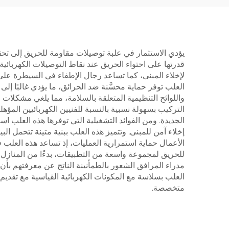
يؤدي الاستثمار في علبة توصيلات مقاومة للحريق إلى تحقيق 
قدرتها على احتواء الحريق عند نقاط التوصيلات الكهربائية
لإخلاء المبنى، كما تساعد رجال الإطفاء في السيطرة على
العلب توفر حماية محسَّنة ضد الحرائق، ما يؤدي غالبًا إ
واللوائح التنظيمية المتعلقة بالسلامة، مما يلغي مشكلات
الجديدة. ومن الفوائد التشغيلية التي توفرها هذه العلب است
إخلاء آمن للمبنى. وتتميز هذه العلب ببنية متينة تتحمل الب
الأعمال حماية استمرارية العمليات، إذ تساعد هذه العلب ف
للحريق لمجموعة واسعة من التطبيقات، بدءًا من المنازل ال
مدراء المرافق الشعور بالطمأنينة الناتج عن معرفتهم بأ
العلب بسلاسة مع المكونات الكهربائية القياسية مع تقديم ح
متخصصة.