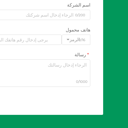
اسم الشركة
0/200
هاتف محمول
الرمز
0/16
رسالة
0/1000