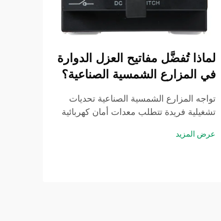
لماذا تُفضَّل مفاتيح العزل الدوارة
كيفي
في المزارع الشمسية الصناعية؟
الكه
المت
تواجه المزارع الشمسية الصناعية تحديات
نظا
تشغيلية فريدة تتطلب معدات أمان كهربائية
قوية وموثوقة وفعّالة من حيث الصيانة. ومن
دمج ج
عرض المزيد
بين مختلف حلول الفصل المتاحة، برزت
نظام 
مفاتيح العزل الدوارة باعتبارها الخيار السائد...
مكوّنٍ
عرض ا
على 
الكهرب