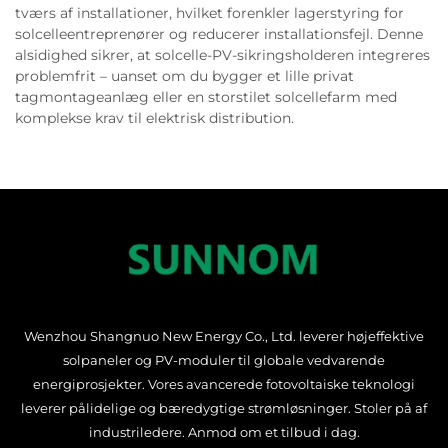
tværs af installationer, hvilket forenkler lagerstyring for
solcelleentreprenører og reducerer installationsfejl. Denne
alsidighed sikrer, at solcelle-PV-sikringsholderen integreres
problemfrit – uanset om du bygger et lille privat
tagmontageanlæg eller en storstilet solcellefarm med
komplekse krav til elektrisk distribution.
Wenzhou Shangnuo New Energy Co., Ltd. leverer højeffektive
solpaneler og PV-moduler til globale vedvarende
energiprosjekter. Vores avancerede fotovoltaiske teknologi
leverer pålidelige og bæredygtige strømløsninger. Stoler på af
industriledere. Anmod om et tilbud i dag.