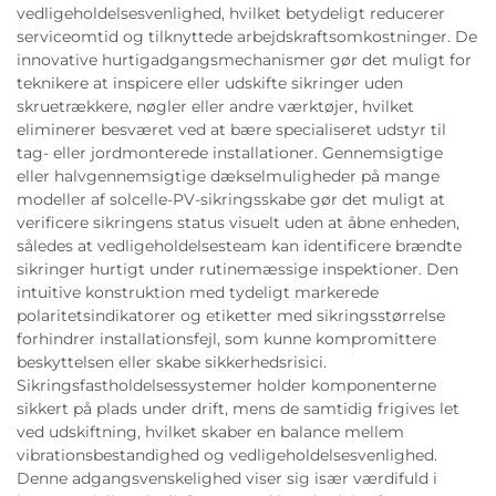
vedligeholdelsesvenlighed, hvilket betydeligt reducerer
serviceomtid og tilknyttede arbejdskraftsomkostninger. De
innovative hurtigadgangsmechanismer gør det muligt for
teknikere at inspicere eller udskifte sikringer uden
skruetrækkere, nøgler eller andre værktøjer, hvilket
eliminerer besværet ved at bære specialiseret udstyr til
tag- eller jordmonterede installationer. Gennemsigtige
eller halvgennemsigtige dækselmuligheder på mange
modeller af solcelle-PV-sikringsskabe gør det muligt at
verificere sikringens status visuelt uden at åbne enheden,
således at vedligeholdelsesteam kan identificere brændte
sikringer hurtigt under rutinemæssige inspektioner. Den
intuitive konstruktion med tydeligt markerede
polaritetsindikatorer og etiketter med sikringsstørrelse
forhindrer installationsfejl, som kunne kompromittere
beskyttelsen eller skabe sikkerhedsrisici.
Sikringsfastholdelsessystemer holder komponenterne
sikkert på plads under drift, mens de samtidig frigives let
ved udskiftning, hvilket skaber en balance mellem
vibrationsbestandighed og vedligeholdelsesvenlighed.
Denne adgangsvenskelighed viser sig især værdifuld i