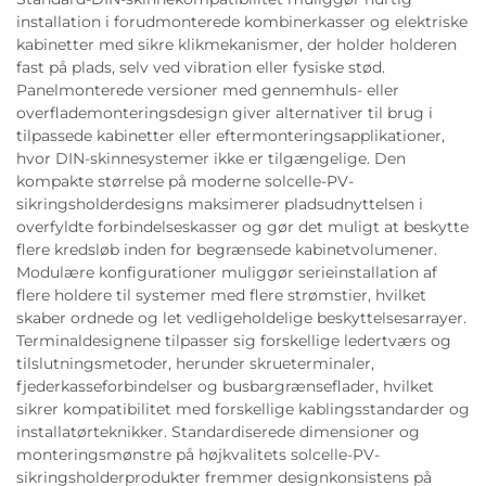
installation i forudmonterede kombinerkasser og elektriske
kabinetter med sikre klikmekanismer, der holder holderen
fast på plads, selv ved vibration eller fysiske stød.
Panelmonterede versioner med gennemhuls- eller
overflademonteringsdesign giver alternativer til brug i
tilpassede kabinetter eller eftermonteringsapplikationer,
hvor DIN-skinnesystemer ikke er tilgængelige. Den
kompakte størrelse på moderne solcelle-PV-
sikringsholderdesigns maksimerer pladsudnyttelsen i
overfyldte forbindelseskasser og gør det muligt at beskytte
flere kredsløb inden for begrænsede kabinetvolumener.
Modulære konfigurationer muliggør serieinstallation af
flere holdere til systemer med flere strømstier, hvilket
skaber ordnede og let vedligeholdelige beskyttelsesarrayer.
Terminaldesignene tilpasser sig forskellige ledertværs og
tilslutningsmetoder, herunder skrueterminaler,
fjederkasseforbindelser og busbargrænseflader, hvilket
sikrer kompatibilitet med forskellige kablingsstandarder og
installatørteknikker. Standardiserede dimensioner og
monteringsmønstre på højkvalitets solcelle-PV-
sikringsholderprodukter fremmer designkonsistens på