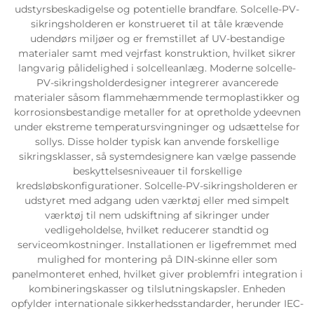
udstyrsbeskadigelse og potentielle brandfare. Solcelle-PV-
sikringsholderen er konstrueret til at tåle krævende
udendørs miljøer og er fremstillet af UV-bestandige
materialer samt med vejrfast konstruktion, hvilket sikrer
langvarig pålidelighed i solcelleanlæg. Moderne solcelle-
PV-sikringsholderdesigner integrerer avancerede
materialer såsom flammehæmmende termoplastikker og
korrosionsbestandige metaller for at opretholde ydeevnen
under ekstreme temperatursvingninger og udsættelse for
sollys. Disse holder typisk kan anvende forskellige
sikringsklasser, så systemdesignere kan vælge passende
beskyttelsesniveauer til forskellige
kredsløbskonfigurationer. Solcelle-PV-sikringsholderen er
udstyret med adgang uden værktøj eller med simpelt
værktøj til nem udskiftning af sikringer under
vedligeholdelse, hvilket reducerer standtid og
serviceomkostninger. Installationen er ligefremmet med
mulighed for montering på DIN-skinne eller som
panelmonteret enhed, hvilket giver problemfri integration i
kombineringskasser og tilslutningskapsler. Enheden
opfylder internationale sikkerhedsstandarder, herunder IEC-