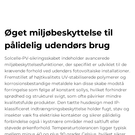
Øget miljøbeskyttelse til
pålidelig udendørs brug
Solcelle-PV-sikringsskabet indeholder avancerede
miljøbeskyttelsesfunktioner, der specifikt er udviklet til de
krævende forhold ved udendørs fotovoltaiske installationer.
Fremstillet af højtkvalitets UV-stabiliserede polymerer og
korrosionsbestandige metaldele kan disse skabe modstå
forringelse som følge af konstant sollys, hvilket forhindrer
sprødhed og strukturel svigt, som ofte påvirker mindre
kvalitetsfulde produkter. Den tætte husdesign med IP-
klassificeret indtrængningsbeskyttelse holder fugt, støv og
insekter væk fra elektriske kontakter og sikrer pålidelig
forbindelse også i kystnære områder med saltluft eller
støvede ørkenforhold. Temperaturtolerancen ligger typisk
mellem minus 40 og plus 90 grader Celsius, hvilket sikrer