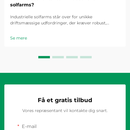
solfarms?
Industrielle solfarms står over for unikke
driftsmæssige udfordringer, der kræver robust,
pålidelig og vedligeholdelsesvenlig elektrisk
sikkerhedsudstyr. Blandt de forskellige
Se mere
adskillelsesløsninger, der er tilgængelige, er
roterende adskillelseskontakter fremkommet som
den dominerende valgmulighed...
Få et gratis tilbud
Vores repræsentant vil kontakte dig snart.
E-mail