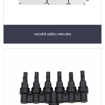
एसएनडीजी आईपी66 जंक्शन बॉक्स