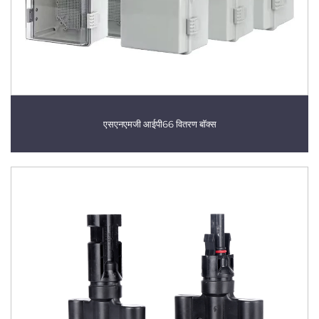
एसएनएमजी आईपी66 वितरण बॉक्स