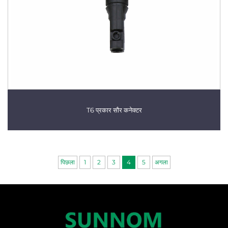
T6 प्रकार सौर कनेक्टर
पिछला
1
2
3
4
5
अगला