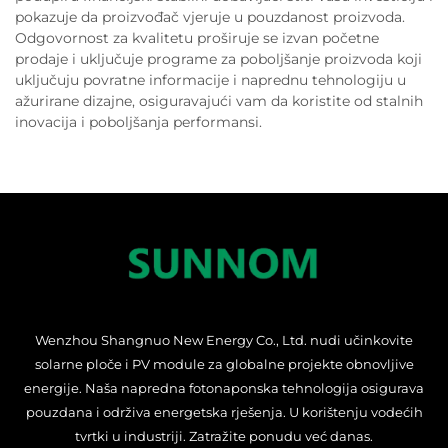
pokazuje da proizvođač vjeruje u pouzdanost proizvoda.
Odgovornost za kvalitetu proširuje se izvan početne
prodaje i uključuje programe za poboljšanje proizvoda koji
uključuju povratne informacije i naprednu tehnologiju u
ažurirane dizajne, osiguravajući vam da koristite od stalnih
inovacija i poboljšanja performansi.
Wenzhou Shangnuo New Energy Co., Ltd. nudi učinkovite
solarne ploče i PV module za globalne projekte obnovljive
energije. Naša napredna fotonaponska tehnologija osigurava
pouzdana i održiva energetska rješenja. U korištenju vodećih
tvrtki u industriji. Zatražite ponudu već danas.