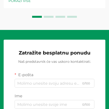
POKAŽI VIŠE
predstavljaju jedinstvene izazove...
Zatražite besplatnu ponudu
Naš predstavnik će vas uskoro kontaktirati.
E-pošta
0/100
Ime
0/100