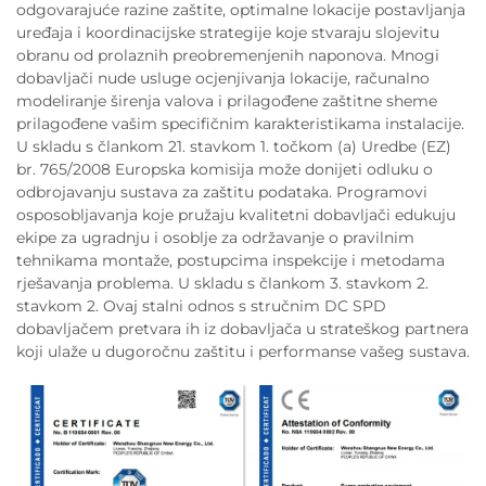
odgovarajuće razine zaštite, optimalne lokacije postavljanja
uređaja i koordinacijske strategije koje stvaraju slojevitu
obranu od prolaznih preobremenjenih naponova. Mnogi
dobavljači nude usluge ocjenjivanja lokacije, računalno
modeliranje širenja valova i prilagođene zaštitne sheme
prilagođene vašim specifičnim karakteristikama instalacije.
U skladu s člankom 21. stavkom 1. točkom (a) Uredbe (EZ)
br. 765/2008 Europska komisija može donijeti odluku o
odbrojavanju sustava za zaštitu podataka. Programovi
osposobljavanja koje pružaju kvalitetni dobavljači edukuju
ekipe za ugradnju i osoblje za održavanje o pravilnim
tehnikama montaže, postupcima inspekcije i metodama
rješavanja problema. U skladu s člankom 3. stavkom 2.
stavkom 2. Ovaj stalni odnos s stručnim DC SPD
dobavljačem pretvara ih iz dobavljača u strateškog partnera
koji ulaže u dugoročnu zaštitu i performanse vašeg sustava.