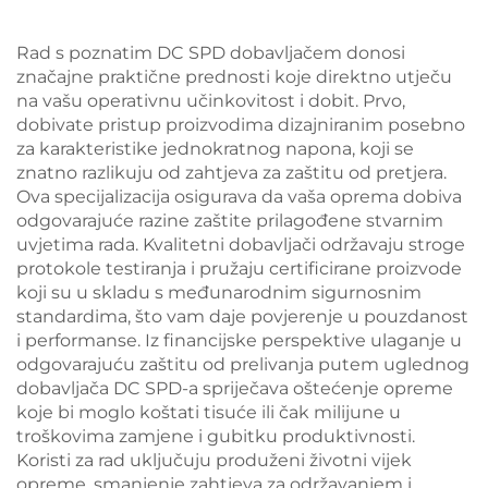
Rad s poznatim DC SPD dobavljačem donosi
značajne praktične prednosti koje direktno utječu
na vašu operativnu učinkovitost i dobit. Prvo,
dobivate pristup proizvodima dizajniranim posebno
za karakteristike jednokratnog napona, koji se
znatno razlikuju od zahtjeva za zaštitu od pretjera.
Ova specijalizacija osigurava da vaša oprema dobiva
odgovarajuće razine zaštite prilagođene stvarnim
uvjetima rada. Kvalitetni dobavljači održavaju stroge
protokole testiranja i pružaju certificirane proizvode
koji su u skladu s međunarodnim sigurnosnim
standardima, što vam daje povjerenje u pouzdanost
i performanse. Iz financijske perspektive ulaganje u
odgovarajuću zaštitu od prelivanja putem uglednog
dobavljača DC SPD-a spriječava oštećenje opreme
koje bi moglo koštati tisuće ili čak milijune u
troškovima zamjene i gubitku produktivnosti.
Koristi za rad uključuju produženi životni vijek
opreme, smanjenje zahtjeva za održavanjem i