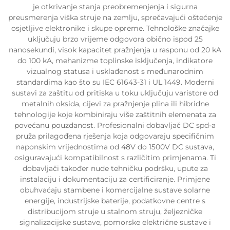
je otkrivanje stanja preobremenjenja i sigurna
preusmerenja viška struje na zemlju, sprečavajući oštećenje
osjetljive elektronike i skupe opreme. Tehnološke značajke
uključuju brzo vrijeme odgovora obično ispod 25
nanosekundi, visok kapacitet pražnjenja u rasponu od 20 kA
do 100 kA, mehanizme toplinske isključenja, indikatore
vizualnog statusa i usklađenost s međunarodnim
standardima kao što su IEC 61643-31 i UL 1449. Moderni
sustavi za zaštitu od pritiska u toku uključuju varistore od
metalnih oksida, cijevi za pražnjenje plina ili hibridne
tehnologije koje kombiniraju više zaštitnih elemenata za
povećanu pouzdanost. Profesionalni dobavljač DC spd-a
pruža prilagođena rješenja koja odgovaraju specifičnim
naponskim vrijednostima od 48V do 1500V DC sustava,
osiguravajući kompatibilnost s različitim primjenama. Ti
dobavljači također nude tehničku podršku, upute za
instalaciju i dokumentaciju za certificiranje. Primjene
obuhvaćaju stambene i komercijalne sustave solarne
energije, industrijske baterije, podatkovne centre s
distribucijom struje u stalnom struju, željezničke
signalizacijske sustave, pomorske električne sustave i