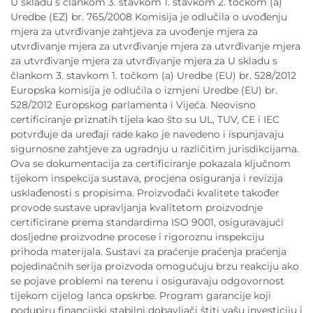
U skladu s člankom 3. stavkom 1. stavkom 2. točkom (a)
Uredbe (EZ) br. 765/2008 Komisija je odlučila o uvođenju
mjera za utvrđivanje zahtjeva za uvođenje mjera za
utvrđivanje mjera za utvrđivanje mjera za utvrđivanje mjera
za utvrđivanje mjera za utvrđivanje mjera za U skladu s
člankom 3. stavkom 1. točkom (a) Uredbe (EU) br. 528/2012
Europska komisija je odlučila o izmjeni Uredbe (EU) br.
528/2012 Europskog parlamenta i Vijeća. Neovisno
certificiranje priznatih tijela kao što su UL, TUV, CE i IEC
potvrđuje da uređaji rade kako je navedeno i ispunjavaju
sigurnosne zahtjeve za ugradnju u različitim jurisdikcijama.
Ova se dokumentacija za certificiranje pokazala ključnom
tijekom inspekcija sustava, procjena osiguranja i revizija
usklađenosti s propisima. Proizvođači kvalitete također
provode sustave upravljanja kvalitetom proizvodnje
certificirane prema standardima ISO 9001, osiguravajući
dosljedne proizvodne procese i rigoroznu inspekciju
prihoda materijala. Sustavi za praćenje praćenja praćenja
pojedinačnih serija proizvoda omogućuju brzu reakciju ako
se pojave problemi na terenu i osiguravaju odgovornost
tijekom cijelog lanca opskrbe. Program garancije koji
podupiru financijski stabilni dobavljači štiti vašu investiciju i