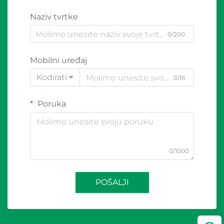
Naziv tvrtke
0/200
Mobilni uređaj
Kodirati
0/16
Poruka
0/1000
POŠALJI