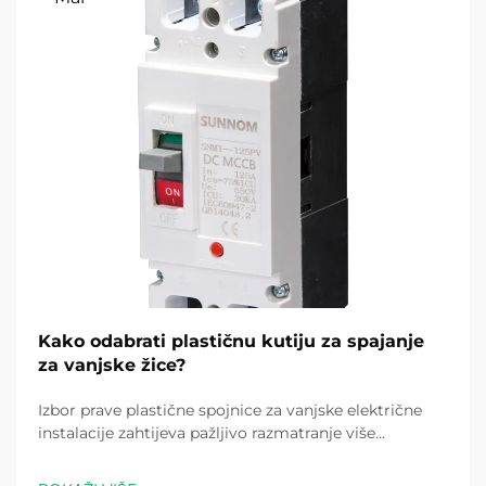
Kako odabrati plastičnu kutiju za spajanje
za vanjske žice?
Izbor prave plastične spojnice za vanjske električne
instalacije zahtijeva pažljivo razmatranje više
čimbenika koji izravno utječu na sigurnost, izdržljivost
i usklađenost s električnim propisima. Vanjske sredine