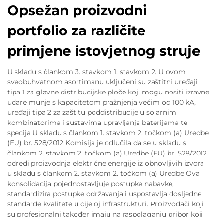
Opsežan proizvodni
portfolio za različite
primjene istovjetnog struje
U skladu s člankom 3. stavkom 1. stavkom 2. U ovom
sveobuhvatnom asortimanu uključeni su zaštitni uređaji
tipa 1 za glavne distribucijske ploče koji mogu nositi izravne
udare munje s kapacitetom pražnjenja većim od 100 kA,
uređaji tipa 2 za zaštitu poddistribucije u solarnim
kombinatorima i sustavima upravljanja baterijama te
specija U skladu s člankom 1. stavkom 2. točkom (a) Uredbe
(EU) br. 528/2012 Komisija je odlučila da se u skladu s
člankom 2. stavkom 2. točkom (a) Uredbe (EU) br. 528/2012
odredi proizvodnja električne energije iz obnovljivih izvora
u skladu s člankom 2. stavkom 2. točkom (a) Uredbe Ova
konsolidacija pojednostavljuje postupke nabavke,
standardizira postupke održavanja i uspostavlja dosljedne
standarde kvalitete u cijeloj infrastrukturi. Proizvođači koji
su profesionalni također imaju na raspolaganju pribor koji