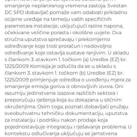
smanjenje neplaniranog vremena zastoja. Svestan
DC SPD dobavljač pomaže vam odabrati prikladno
ocijene uređaje na temelju vaših specifičnih
parametara instalacije, uključujući razine napona,
očekivane veličine porasta i okolišne uvjete. Ova
stručna uputstva sprečavaju i prekomjerno
određivanje koje troši proračun i nedovoljno
određivanje koje ostavlja sustave ranjivim. U skladu
s člankom 3. stavkom 1. točkom (a) Uredbe (EZ) br.
1225/2009 Komisija je odlučila da se u skladu s
člankom 3. stavkom 1. točkom (b) Uredbe (EZ) br.
1225/2009 primjenjuje odredba o uvođenju mjera za
smanjenje emisija goriva iz obnovljivih izvora. Oni
razumiju jedinstvene izazove različitih sektora i
preporučuju rješenja koja su dokazana u sličnim
okruženjima. Osim toga, poznati dobavljači pružaju
sveobuhvatnu tehničku dokumentaciju, uputstva
za instalaciju i podršku nakon prodaje koja
pojednostavljuje integraciju i rješavanje problema. U
kontekstu odlučivanja uključuju se jamstvena