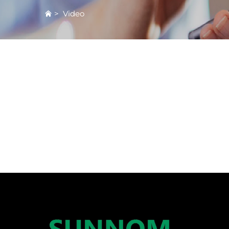
>
Video