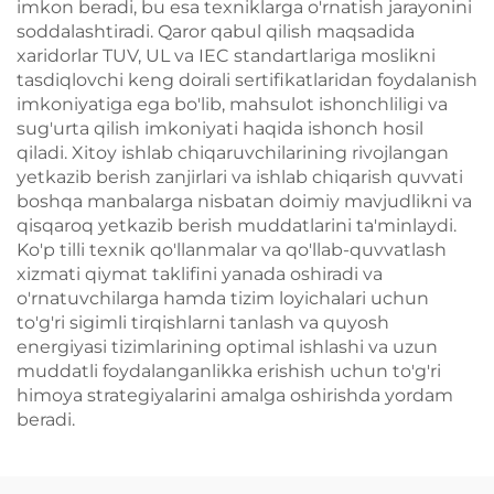
imkon beradi, bu esa texniklarga o'rnatish jarayonini
soddalashtiradi. Qaror qabul qilish maqsadida
xaridorlar TUV, UL va IEC standartlariga moslikni
tasdiqlovchi keng doirali sertifikatlaridan foydalanish
imkoniyatiga ega bo'lib, mahsulot ishonchliligi va
sug'urta qilish imkoniyati haqida ishonch hosil
qiladi. Xitoy ishlab chiqaruvchilarining rivojlangan
yetkazib berish zanjirlari va ishlab chiqarish quvvati
boshqa manbalarga nisbatan doimiy mavjudlikni va
qisqaroq yetkazib berish muddatlarini ta'minlaydi.
Ko'p tilli texnik qo'llanmalar va qo'llab-quvvatlash
xizmati qiymat taklifini yanada oshiradi va
o'rnatuvchilarga hamda tizim loyichalari uchun
to'g'ri sigimli tirqishlarni tanlash va quyosh
energiyasi tizimlarining optimal ishlashi va uzun
muddatli foydalanganlikka erishish uchun to'g'ri
himoya strategiyalarini amalga oshirishda yordam
beradi.