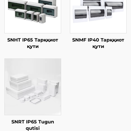
SNHT IP65 Тарққиот
SNMF IP40 Тарққиот
қути
қути
SNRT IP65 Tugun
qutisi