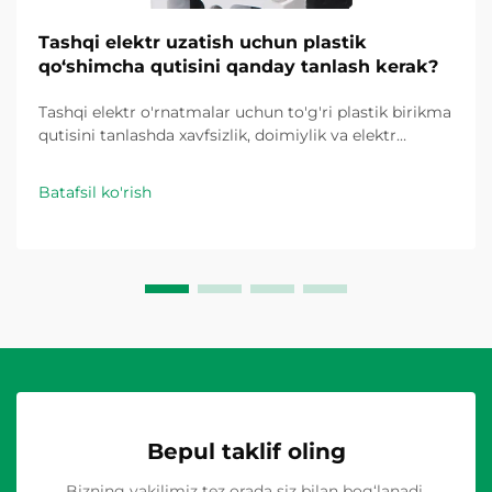
Tashqi elektr uzatish uchun plastik
qo‘shimcha qutisini qanday tanlash kerak?
Tashqi elektr o'rnatmalar uchun to'g'ri plastik birikma
qutisini tanlashda xavfsizlik, doimiylik va elektr
qonun-qoidalarga moslikka bevosita ta'sir qiladigan
bir nechta omillarni e'tiborli ravishda hisobga olish
Batafsil ko'rish
kerak. Tashqi muhit noyob qiyinchiliklarga sabab
bo'ladi...
Bepul taklif oling
Bizning vakilimiz tez orada siz bilan bog‘lanadi.