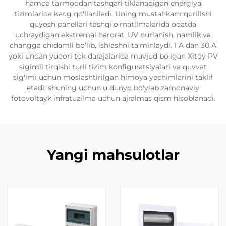
hamda tarmoqdan tashqari tiklanadigan energiya
tizimlarida keng qo'llaniladi. Uning mustahkam qurilishi
quyosh panellari tashqi o'rnatilmalarida odatda
uchraydigan ekstremal harorat, UV nurlanish, namlik va
changga chidamli bo'lib, ishlashni ta'minlaydi. 1 A dan 30 A
yoki undan yuqori tok darajalarida mavjud bo'lgan Xitoy PV
sigimli tirqishi turli tizim konfiguratsiyalari va quvvat
sig'imi uchun moslashtirilgan himoya yechimlarini taklif
etadi; shuning uchun u dunyo bo'ylab zamonaviy
fotovoltayk infratuzilma uchun ajralmas qism hisoblanadi.
Yangi mahsulotlar