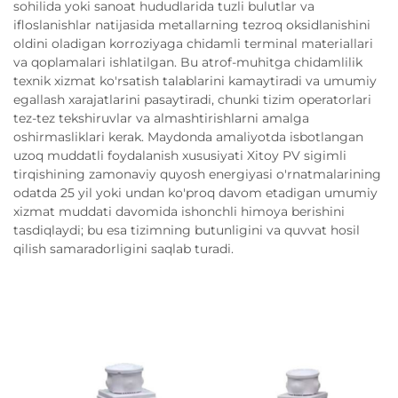
sohilida yoki sanoat hududlarida tuzli bulutlar va
ifloslanishlar natijasida metallarning tezroq oksidlanishini
oldini oladigan korroziyaga chidamli terminal materiallari
va qoplamalari ishlatilgan. Bu atrof-muhitga chidamlilik
texnik xizmat ko'rsatish talablarini kamaytiradi va umumiy
egallash xarajatlarini pasaytiradi, chunki tizim operatorlari
tez-tez tekshiruvlar va almashtirishlarni amalga
oshirmasliklari kerak. Maydonda amaliyotda isbotlangan
uzoq muddatli foydalanish xususiyati Xitoy PV sigimli
tirqishining zamonaviy quyosh energiyasi o'rnatmalarining
odatda 25 yil yoki undan ko'proq davom etadigan umumiy
xizmat muddati davomida ishonchli himoya berishini
tasdiqlaydi; bu esa tizimning butunligini va quvvat hosil
qilish samaradorligini saqlab turadi.