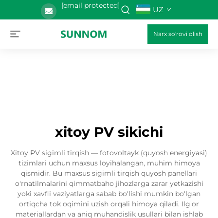
[email protected]
UZ
Narx so'rovi olish
xitoy PV sikichi
Xitoy PV sigimli tirqish — fotovoltayk (quyosh energiyasi)
tizimlari uchun maxsus loyihalangan, muhim himoya
qismidir. Bu maxsus sigimli tirqish quyosh panellari
o'rnatilmalarini qimmatbaho jihozlarga zarar yetkazishi
yoki xavfli vaziyatlarga sabab bo'lishi mumkin bo'lgan
ortiqcha tok oqimini uzish orqali himoya qiladi. Ilg'or
materiallardan va aniq muhandislik usullari bilan ishlab