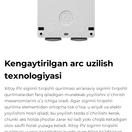
Kengaytirilgan arc uzilish
texnologiyasi
Xitoy PV sigimli tirqishli qurilmasi anʼanaviy sigimli tirqishli
qurilmalardan farq qiladigan murakkab yoyilishni oʻchirish
mexanizmlarini oʻz ichiga oladi. Agar sigimli tirqishli
qurilma elementidan ortiqcha tok oʻtsa, u eriydi va elektr
yoyilishini hosil qiladi; bu yoyilish tezda oʻchirilishi kerak,
chunki aks holda jihozlar zarar koʻradi yoki chiqib ketadigan
olov xavfli holat yuzaga keladi. Xitoy PV sigimli tirqishli
qurilmasi yuqori tozalikdagi kvarts qum bilan toʻldirilgan