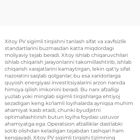
Xitoy PV sigimli tirqishni tanlash sifat va xavfsizlik
standartlarini buzmasdan katta miqdordagi
moliyaviy tejab beradi. Xitoy ishlab chiqaruvchilari
ishlab chiqarish jarayonlarini takomillashtirib, ishlab
chiqarish xarajatlarini kamaytirgan, lekin qat'iy sifat
nazoratini saqlab qolganlar; bu esa xaridorlarga
quyosh energiyasi investitsiyalarini arzon narxda
himoya qilish imkonini beradi. Bu narx afzalligi
yuzlab yoki minglab sigimli tirqishlarga ehtiyoj
sezadigan keng ko'lamli loyihalarda ayniqsa muhim
ahamiyat kasb etadi, chunki byudjetni
optimallashtirish butun loyiha foydasi ustuvor
ahamiyatga ega. Operatsion afzalliklar dastlabki
sotib olishdan keladigan tejabdan tashqari ham
kengayadi. Xitoy PV sigimli tirqishi tizimning