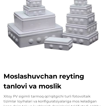
Moslashuvchan reyting
tanlovi va moslik
Xitoy PV sigimli tarmoq qo‘rqitgichi turli fotovoltaik
tizimlar loyihalari va konfiguratsiyalariga mos keladigan