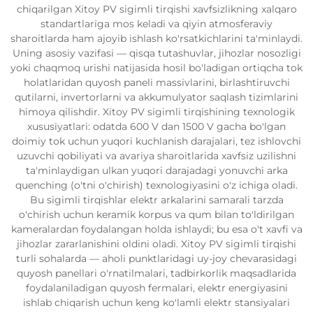
chiqarilgan Xitoy PV sigimli tirqishi xavfsizlikning xalqaro
standartlariga mos keladi va qiyin atmosferaviy
sharoitlarda ham ajoyib ishlash ko'rsatkichlarini ta'minlaydi.
Uning asosiy vazifasi — qisqa tutashuvlar, jihozlar nosozligi
yoki chaqmoq urishi natijasida hosil bo'ladigan ortiqcha tok
holatlaridan quyosh paneli massivlarini, birlashtiruvchi
qutilarni, invertorlarni va akkumulyator saqlash tizimlarini
himoya qilishdir. Xitoy PV sigimli tirqishining texnologik
xususiyatlari: odatda 600 V dan 1500 V gacha bo'lgan
doimiy tok uchun yuqori kuchlanish darajalari, tez ishlovchi
uzuvchi qobiliyati va avariya sharoitlarida xavfsiz uzilishni
ta'minlaydigan ulkan yuqori darajadagi yonuvchi arka
quenching (o'tni o'chirish) texnologiyasini o'z ichiga oladi.
Bu sigimli tirqishlar elektr arkalarini samarali tarzda
o'chirish uchun keramik korpus va qum bilan to'ldirilgan
kameralardan foydalangan holda ishlaydi; bu esa o't xavfi va
jihozlar zararlanishini oldini oladi. Xitoy PV sigimli tirqishi
turli sohalarda — aholi punktlaridagi uy-joy chevarasidagi
quyosh panellari o'rnatilmalari, tadbirkorlik maqsadlarida
foydalaniladigan quyosh fermalari, elektr energiyasini
ishlab chiqarish uchun keng ko'lamli elektr stansiyalari