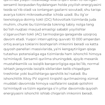
sersamli korpusdan foydalangan holda yoyilish energiyasini
tezda soʻrib oladi va ionlangan gazlarni sovutadi; shu tariqa
avariya tokini mikrosekundlar ichida uzadi. Bu ilgʻor
texnologiya doimiy tokli (DC) fotovoltaik tizimlarda juda
muhim, chunki bu tizimlarda tokning tabiiy nolga teng
boʻlish nuqtasi mavjud emasligi sababli yoyilishlar
oʻzgaruvchan tokli (AC) tarmoqlarga qaraganda uzoqroq
davom etadi. Yuqori interrupting quvvati 10 000 amperdan
ortiq avariya toklarini boshqarish imkonini beradi va katta
quyosh panellari massivlarida, yaʼni kengaytirilgan qisqa
tutashuv potensialiga ega tizimlarda ham ishonchli himoya
taʼminlaydi. Sersamli qurilma shuningdek, ajoyib mexanik
mustahkamlik va issiqlik barqarorligiga ega boʻlib, normal
ishlash jarayonida issiqlik sikllaridan kelib chiqadigan
treshinlar yoki buzilishlarga qarshilik koʻrsatadi. Bu
ishonchlilik Xitoy PV sigimli tirqishli qurilmasining xizmat
muddati davomida himoya vazifalarini saqlab qolishini
taʼminlaydi va tizim egalariga oʻn yillar davomida quyosh
energiyasini ishonchli ishlab chiqarish imkonini beradi.