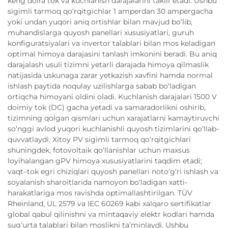
keng doira tok va kuchlanish darajalarini taklif etadi. Ushbu
sigimli tarmoq qo‘rqitgichlar 1 amperdan 30 ampergacha
yoki undan yuqori aniq ortishlar bilan mavjud bo‘lib,
muhandislarga quyosh panellari xususiyatlari, guruh
konfiguratsiyalari va invertor talablari bilan mos keladigan
optimal himoya darajasini tanlash imkonini beradi. Bu aniq
darajalash usuli tizimni yetarli darajada himoya qilmaslik
natijasida uskunaga zarar yetkazish xavfini hamda normal
ishlash paytida noqulay uzilishlarga sabab bo‘ladigan
ortiqcha himoyani oldini oladi. Kuchlanish darajalari 1500 V
doimiy tok (DC) gacha yetadi va samaradorlikni oshirib,
tizimning qolgan qismlari uchun xarajatlarni kamaytiruvchi
so‘nggi avlod yuqori kuchlanishli quyosh tizimlarini qo‘llab-
quvvatlaydi. Xitoy PV sigimli tarmoq qo‘rqitgichlari
shuningdek, fotovoltaik qo‘llanishlar uchun maxsus
loyihalangan gPV himoya xususiyatlarini taqdim etadi;
vaqt–tok egri chiziqlari quyosh panellari noto‘g‘ri ishlash va
soyalanish sharoitlarida namoyon bo‘ladigan xatti-
harakatlariga mos ravishda optimallashtirilgan. TÜV
Rheinland, UL 2579 va IEC 60269 kabi xalqaro sertifikatlar
global qabul qilinishni va mintaqaviy elektr kodlari hamda
sug‘urta talablari bilan moslikni ta’minlaydi. Ushbu