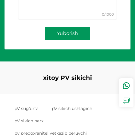
0/1000
Yuborish
xitoy PV sikichi
pV sug'urta
pV sikich ushlagich
pV sikich narxi
pv predoxranitel yetkazib beruvchi