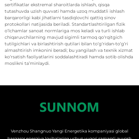
sertifikatlar ekstremal sharoitlarda ishlash, qisqa
tutashuvda uzish quvvati hamda uzoq muddatli ishlash
barqarorligi kabi jihatlarni tasdiqlovchi qattiq sinov
protokollari natijasida beriladi. Standartlashtirilgan fizik
o‘lchamlar sanoat normlariga mos keladi va turli ishlab
chiqaruvchilarning mavjud sigimli tarmoq qo‘rqitgich
tutilgichlari va birlashtirish qutilari bilan to‘g‘ridan-to‘g‘ri
almashtirish imkonini beradi; bu yangilash va texnik xizmat
ko‘rsatish faoliyatlarini soddalashtiradi hamda sotib olishda
moslikni ta’minlaydi.
Venzhou Shangnuo Yangi Energetika kompaniyasi global
barqaror energiya loyihalariga uchun yuqori samarali quyosh