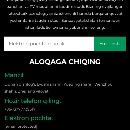
panellari va PV modullarini taqdim etadi. Bizning rivojlangan
fotovoltaik texnologiyamiz ishonchli hamda barqaror quvvat
yechimlarini taqdim etadi. Sanoat yetakchilari tomonidan
ishoniladi. So'rovnoma yuborishni so'rang.
ALOQAGA CHIQING
Manzil:
Liunan qishlog'i, Lyushi shahri, Yueqing shahri, Wenzhou
shahri, Zhejiang viloyati
Hozir telefon qiling:
+86-13777739517
Elektron pochta:
[email protected]