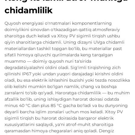
chidamlilik
Quyosh energiyasi o'rnatmalari komponentlarning
doimiylikini sinovdan o'tkazadigan qattiq atmosferaviy
sharoitga duch keladi va Xitoy PV sigimli tirqish ushbu
qiyin sharoitlarga chidamli. Uning dizayni UVga chidamli
materiallardan tashkil topgan bo'lib, bu materiallar past
sifatli himoya qiluvchi qurilmalarda keng tarqalgan
muammo — doimiy quyosh nuri ta'sirida
degradatsiyalashni oldini oladi. Sig'imli tirqishning zich
qilinishi IP67 yoki undan yuqori darajadagi kirishni oldini
oladi, bu esa elektrik ishlashini buzishi yoki tezda nosozlikka
olib kelishi mumkin bo'lgan namlik, chang va boshqa
zarralarni to'sib qo'yadi. Haroratga chidamlilik — bu muhim
afzallik bo'lib, uning ishlaydigan harorat doirasi odatda
minus 40 °C dan plus 85 °C gacha bo'ladi va bu dunyoning
deyarli barcha iqlim zonalari uchun mos keladi. Xitoy PV
sigimli tirqish bu harorat doirasida barqaror elektrik
xususiyatlarini saqlaydi, ya'ni atrof-muhit sharoitiga
qaramasdan himoya chegaralari aniq qoladi. Dengiz