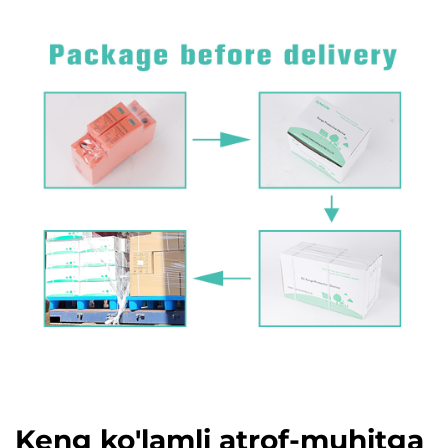
Keng ko'lamli atrof-muhitga