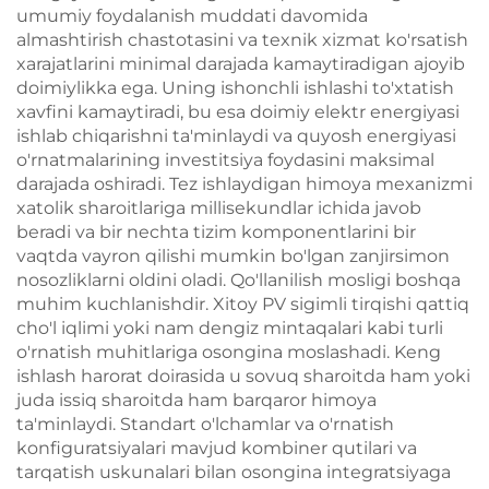
umumiy foydalanish muddati davomida
almashtirish chastotasini va texnik xizmat ko'rsatish
xarajatlarini minimal darajada kamaytiradigan ajoyib
doimiylikka ega. Uning ishonchli ishlashi to'xtatish
xavfini kamaytiradi, bu esa doimiy elektr energiyasi
ishlab chiqarishni ta'minlaydi va quyosh energiyasi
o'rnatmalarining investitsiya foydasini maksimal
darajada oshiradi. Tez ishlaydigan himoya mexanizmi
xatolik sharoitlariga millisekundlar ichida javob
beradi va bir nechta tizim komponentlarini bir
vaqtda vayron qilishi mumkin bo'lgan zanjirsimon
nosozliklarni oldini oladi. Qo'llanilish mosligi boshqa
muhim kuchlanishdir. Xitoy PV sigimli tirqishi qattiq
cho'l iqlimi yoki nam dengiz mintaqalari kabi turli
o'rnatish muhitlariga osongina moslashadi. Keng
ishlash harorat doirasida u sovuq sharoitda ham yoki
juda issiq sharoitda ham barqaror himoya
ta'minlaydi. Standart o'lchamlar va o'rnatish
konfiguratsiyalari mavjud kombiner qutilari va
tarqatish uskunalari bilan osongina integratsiyaga