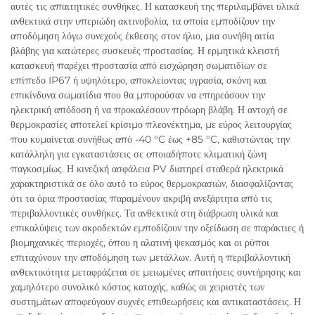
αυτές τις απαιτητικές συνθήκες. Η κατασκευή της περιλαμβάνει υλικά
ανθεκτικά στην υπεριώδη ακτινοβολία, τα οποία εμποδίζουν την
αποδόμηση λόγω συνεχούς έκθεσης στον ήλιο, μια συνήθη αιτία
βλάβης για κατώτερες συσκευές προστασίας. Η ερμητικά κλειστή
κατασκευή παρέχει προστασία από εισχώρηση σωματιδίων σε
επίπεδο IP67 ή υψηλότερο, αποκλείοντας υγρασία, σκόνη και
επικίνδυνα σωματίδια που θα μπορούσαν να επηρεάσουν την
ηλεκτρική απόδοση ή να προκαλέσουν πρόωρη βλάβη. Η αντοχή σε
θερμοκρασίες αποτελεί κρίσιμο πλεονέκτημα, με εύρος λειτουργίας
που κυμαίνεται συνήθως από -40 °C έως +85 °C, καθιστώντας την
κατάλληλη για εγκαταστάσεις σε οποιαδήποτε κλιματική ζώνη
παγκοσμίως. Η κινεζική ασφάλεια PV διατηρεί σταθερά ηλεκτρικά
χαρακτηριστικά σε όλο αυτό το εύρος θερμοκρασιών, διασφαλίζοντας
ότι τα όρια προστασίας παραμένουν ακριβή ανεξάρτητα από τις
περιβαλλοντικές συνθήκες. Τα ανθεκτικά στη διάβρωση υλικά και
επικαλύψεις των ακροδεκτών εμποδίζουν την οξείδωση σε παράκτιες ή
βιομηχανικές περιοχές, όπου η αλατινή ψεκασμός και οι ρύποι
επιταχύνουν την αποδόμηση των μετάλλων. Αυτή η περιβαλλοντική
ανθεκτικότητα μεταφράζεται σε μειωμένες απαιτήσεις συντήρησης και
χαμηλότερο συνολικό κόστος κατοχής, καθώς οι χειριστές των
συστημάτων αποφεύγουν συχνές επιθεωρήσεις και αντικαταστάσεις. Η