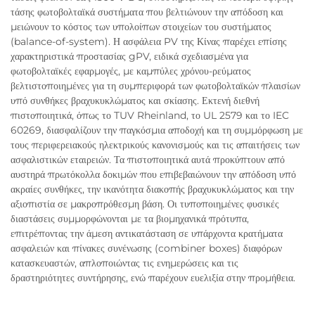
τάσης φωτοβολταϊκά συστήματα που βελτιώνουν την απόδοση και
μειώνουν το κόστος των υπολοίπων στοιχείων του συστήματος
(balance-of-system). Η ασφάλεια PV της Κίνας παρέχει επίσης
χαρακτηριστικά προστασίας gPV, ειδικά σχεδιασμένα για
φωτοβολταϊκές εφαρμογές, με καμπύλες χρόνου-ρεύματος
βελτιστοποιημένες για τη συμπεριφορά των φωτοβολταϊκών πλαισίων
υπό συνθήκες βραχυκυκλώματος και σκίασης. Εκτενή διεθνή
πιστοποιητικά, όπως το TUV Rheinland, το UL 2579 και το IEC
60269, διασφαλίζουν την παγκόσμια αποδοχή και τη συμμόρφωση με
τους περιφερειακούς ηλεκτρικούς κανονισμούς και τις απαιτήσεις των
ασφαλιστικών εταιρειών. Τα πιστοποιητικά αυτά προκύπτουν από
αυστηρά πρωτόκολλα δοκιμών που επιβεβαιώνουν την απόδοση υπό
ακραίες συνθήκες, την ικανότητα διακοπής βραχυκυκλώματος και την
αξιοπιστία σε μακροπρόθεσμη βάση. Οι τυποποιημένες φυσικές
διαστάσεις συμμορφώνονται με τα βιομηχανικά πρότυπα,
επιτρέποντας την άμεση αντικατάσταση σε υπάρχοντα κρατήματα
ασφαλειών και πίνακες συνένωσης (combiner boxes) διαφόρων
κατασκευαστών, απλοποιώντας τις ενημερώσεις και τις
δραστηριότητες συντήρησης, ενώ παρέχουν ευελιξία στην προμήθεια.