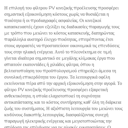
Η επιλογή του φίλτρου PV κινεζικής προέλευσης προσφέρει
σημαντική εξοικονόμηση κόστους χωρίς να θυσιάζεται η
ποιότητα ή οι προδιαγραφές ασφαλείας. Οι κινεζικοί
κατασκευαστές έχουν εξελίξει τις διαδικασίες παραγωγής τους
με τρόπο που μειώνει το κόστος κατασκευής, διατηρώντας
παράλληλα αυστηρό έλεγχο ποιότητας, επιτρέποντας έτσι
στους αγοραστές να προστατεύουν οικονομικά τις επενδύσεις
τους στην ηλιακή ενέργεια. Αυτό το πλεονέκτημα σε τιμή
γίνεται ιδιαίτερα σημαντικό σε μεγάλης κλίμακας έργα που
απαιτούν εκατοντάδες ή χιλιάδες φίλτρα, όπου η
βελτιστοποίηση του προϋπολογισμού επηρεάζει άμεσα τη
συνολική επικερδότητα του έργου. Τα λειτουργικά οφέλη
εκτείνονται πέρα από την αρχική εξοικονόμηση στην αγορά. Το
φίλτρο PV κινεζικής προέλευσης προσφέρει εξαιρετική
ανθεκτικότητα, η οποία ελαχιστοποιεί τη συχνότητα
αντικατάστασης και το κόστος συντήρησης καθ’ όλη τη διάρκεια
ζωής του συστήματος. Η αξιόπιστη λειτουργία του μειώνει τους
κινδύνους διακοπής λειτουργίας, διασφαλίζοντας συνεχή
παραγωγή ηλεκτρικής ενέργειας και μεγιστοποιώντας την
απόδοση της επένδυσης για τις ηλιακές εγκαταστάσεις. Ο