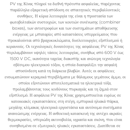
PV της Κίνας πληροί τα διεθνή πρότυπα ασφαλείας, παρέχοντας
παράλληλα εξαιρετική απόδοση σε απαιτητικές περιβαλλοντικές
συνθήκες. Η κύρια λειτουργία της είναι η προστασία των
φωτοβολταϊκών συστοιχιών, των κουτιών συνένωσης (combiner
boxes), των αντιστροφέων και των συστημάτων αποθήκευσης
ενέργειας με μπαταρίες από καταστάσεις υπερρεύματος που
προκαλούνται από βραχυκυκλώματα, δυσλειτουργίες εξοπλισμού ή
κεραυνούς. Οι τεχνολογικές δυνατότητες της ασφάλειας PV της Κίνας
περιλαμβάνουν υψηλές τάσεις λειτουργίας, συνήθως από 600 V έως
1500 V DC, ικανότητα ταχείας διακοπής και ανώτερη τεχνολογία
σβέσιμου ηλεκτρικού τόξου, η οποία διασφαλίζει την ασφαλή
αποσύνδεση κατά τη διάρκεια βλαβών. Αυτές οι ασφάλειες
ενσωματώνουν κεραμικά περιβλήματα με θάλαμους γεμάτους άμμο, οι
οποίοι εξοντώνουν αποτελεσματικά τα ηλεκτρικά τόξα,
προλαμβάνοντας τους κινδύνους πυρκαγιάς και τη ζημιά στον
εξοπλισμό. Η ασφάλεια PV της Κίνας χρησιμοποιείται ευρέως σε
κατοικιακές εγκαταστάσεις στη στέγη, εμπορικά ηλιακά πάρκα,
μεγάλης κλίμακας ηλεκτρικά εργοστάσια και αυτόνομα συστήματα
ανανεώσιμης ενέργειας. Η ανθεκτική κατασκευή της αντέχει ακραίες
θερμοκρασίες, υπεριώδη ακτινοβολία, υγρασία και σκόνη, που είναι
συνηθισμένα σε εξωτερικές ηλιακές εγκαταστάσεις. Διατίθεται σε