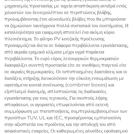
μηχανισμός προστασίας με ταχεία ανταπόκριση αντιδρά εντός
χιλιοστών του δευτερολέπτου σε περιπτώσεις βλάβης,
προλαμβάνοντας έτσι αλυσιδωτές βλάβες που θα μπορούσαν
να ζημιώσουν ταυτόχρονα πολλά συστατικά του συστήματος. Η
καταλληλότητα για εφαρμογή αποτελεί ένα ακόμη κύριο
πλεονέκτημα. Το φίλτρο PV κινεζικής προέλευσης
προσαρμόζεται άνετα σε διάφορα περιβάλλοντα εγκατάστασης,
από ακραία ερημικά κλίματα μέχρι υγρά παράκτια
περιβάλλοντα. Το ευρύ εύρος λειτουργικών θερμοκρασιών
διασφαλίζει συνεπή προστασία είτε σε συνθήκες παγετού είτε
σε ακραίες θερμοκρασίες. Οι τυποποιημένες διαστάσεις και οι
διατάξεις στήριξης διευκολύνουν την εύκολη ενσωμάτωση με
υφιστάμενα κουτιά συνένωσης (combiner boxes) και
εξοπλισμό διανομής, απλοποιώντας τις διαδικασίες
εγκατάστασης για τους τεχνικούς. Για σκοπούς λήψης
αποφάσεων, οι αγοραστές επωφελούνται από εκτενή
συμμόρφωση με πιστοποιήσεις, συμπεριλαμβανομένων των
προτύπων TUV, UL και IEC, προσφέροντας εμπιστοσύνη
στην αξιοπιστία του προϊόντος και την αποδοχή του από
ασφαλιστικές εταιρείες. Οι καθιερωμένες αλυσίδες εφοδιασμού