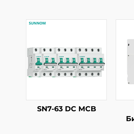
SN7-63 DC MCB
Б