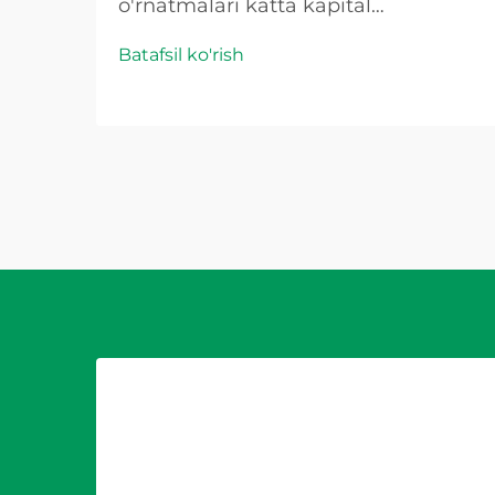
o'rnatmalari katta kapital
sarmoyalarini talab qiladi va har
Batafsil ko'rish
qanday rejasiz ishlamay qolish
bevosita daromad yo'qotishiga va
operatsion uzilishga olib keladi.
To'g'ri tanlangan PV sigimli
qurilmaning tizim ishlamay qolishini
oldini olishi mumkinligi haqidagi
savol...