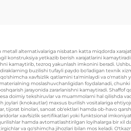
metall alternativalariga nisbatan katta miqdorda xarajatl
ngil konstruksiya yetkazib berish xarajatlarini kamaytiradi
ishni kamaytirib, tezroq yakunlash imkonini beradi. Ushbu
diraklarning buzilishi tufayli paydo bo'ladigan texnik xizma
i qo'shimcha xavfsizlik qatlamini ta'minlaydi va o'rnatish 
r materialning moslashuvchanligidan foydalanadi, chunki 
 boshqarish jarayonida zararlanishni kamaytiradi. Shaffof
bu esa doimiy tekshiruvlar va muammolarni hal qilishda v
sh joylari (knokautlar) maxsus burilish vositalariga ehtiyoj
, tijorat binolari, sanoat ob'ektlari hamda ob-havo qarshi
xaridorlar xavfsizlik sertifikatlari yoki funktsional imko
urilishlar hamda avtomatlashtirilgan loyihalarga bir xil d
rgichlar va qo'shimcha jihozlari bilan mos keladi. O'tkaz