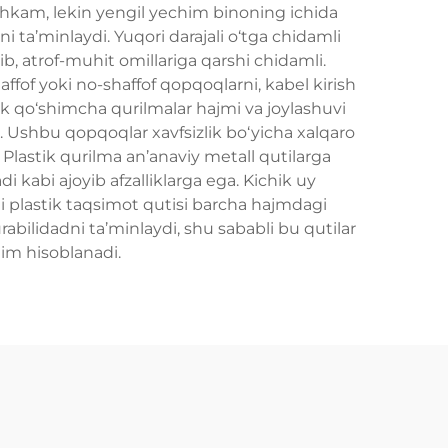
ahkam, lekin yengil yechim binoning ichida
i ta’minlaydi. Yuqori darajali o‘tga chidamli
ib, atrof-muhit omillariga qarshi chidamli.
ffof yoki no-shaffof qopqoqlarni, kabel kirish
ik qo‘shimcha qurilmalar hajmi va joylashuvi
i. Ushbu qopqoqlar xavfsizlik bo‘yicha xalqaro
. Plastik qurilma an’anaviy metall qutilarga
di kabi ajoyib afzalliklarga ega. Kichik uy
gi plastik taqsimot qutisi barcha hajmdagi
rabilidadni ta’minlaydi, shu sababli bu qutilar
him hisoblanadi.