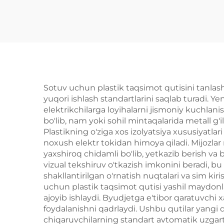
Sotuv uchun plastik taqsimot qutisini tanlash 
yuqori ishlash standartlarini saqlab turadi. Ye
elektrikchilarga loyihalarni jismoniy kuchlan
bo'lib, nam yoki sohil mintaqalarida metall g'il
Plastikning o'ziga xos izolyatsiya xususiyatlar
noxush elektr tokidan himoya qiladi. Mijozla
yaxshiroq chidamli bo'lib, yetkazib berish va
vizual tekshiruv o'tkazish imkonini beradi, 
shakllantirilgan o'rnatish nuqtalari va sim kiri
uchun plastik taqsimot qutisi yashil maydonlar
ajoyib ishlaydi. Byudjetga e'tibor qaratuvchi 
foydalanishni qadrlaydi. Ushbu qutilar yangi q
chiqaruvchilarning standart avtomatik uzgarti