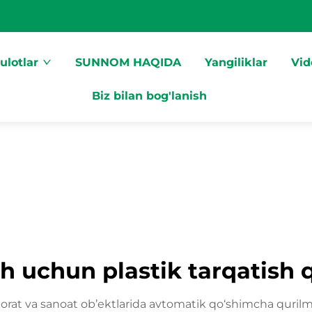
ulotlar
SUNNOM HAQIDA
Yangiliklar
Vid
Biz bilan bog'lanish
sh uchun plastik tarqatish q
ijorat va sanoat ob’ektlarida avtomatik qo‘shimcha qurilma