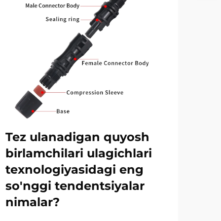
Tez ulanadigan quyosh
Su
birlamchilari ulagichlari
inv
texnologiyasidagi eng
ele
so'nggi tendentsiyalar
qa
nimalar?
Zam