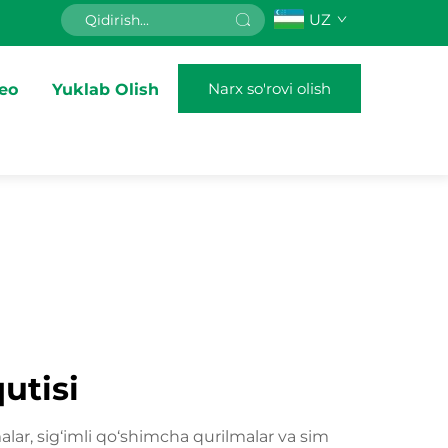
UZ
Narx so'rovi olish
eo
Yuklab Olish
utisi
lar, sig‘imli qo‘shimcha qurilmalar va sim