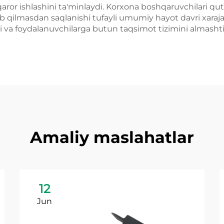
aror ishlashini ta'minlaydi. Korxona boshqaruvchilari qutila
ab qilmasdan saqlanishi tufayli umumiy hayot davri xaraja
i va foydalanuvchilarga butun taqsimot tizimini almasht
Amaliy maslahatlar
12
Jun