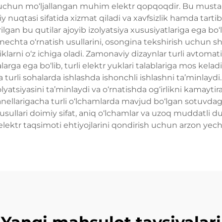
ish uchun mo‘ljallangan muhim elektr qopqoqdir. Bu must
nuqtasi sifatida xizmat qiladi va xavfsizlik hamda tartibn
lgan bu qutilar ajoyib izolyatsiya xususiyatlariga ega bo‘l
nechta o‘rnatish usullarini, osongina tekshirish uchun sha
larni o‘z ichiga oladi. Zamonaviy dizaynlar turli avtomat
ga ega bo‘lib, turli elektr yuklari talablariga mos kelad
a turli sohalarda ishlashda ishonchli ishlashni ta’minlaydi
yatsiyasini ta’minlaydi va o‘rnatishda og‘irlikni kamaytira
panellarigacha turli o‘lchamlarda mavjud bo‘lgan sotuvda
h usullari doimiy sifat, aniq o‘lchamlar va uzoq muddatli du
 elektr taqsimoti ehtiyojlarini qondirish uchun arzon yec