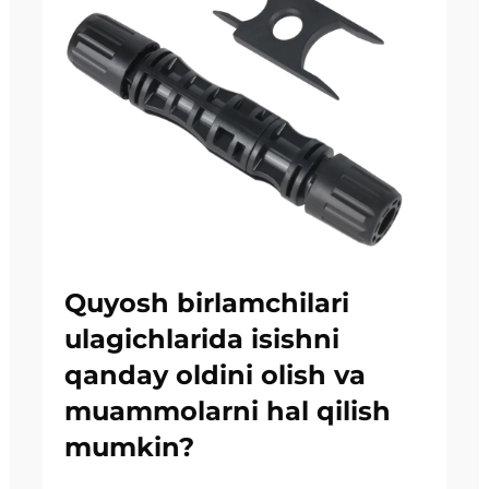
Quyosh birlamchilari
ulagichlarida isishni
qanday oldini olish va
muammolarni hal qilish
mumkin?