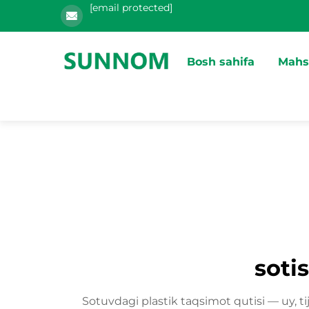
[email protected]
Bosh sahifa
Mahs
soti
Sotuvdagi plastik taqsimot qutisi — uy, t