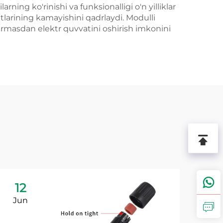
rning ko'rinishi va funksionalligi o'n yilliklar
tlarining kamayishini qadrlaydi. Modulli
irmasdan elektr quvvatini oshirish imkonini
12
1
Jun
Ju