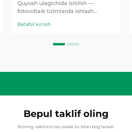
Quyosh ulagichida isitilish —
fotovoltaik tizimlarda ishlash
samaradorligining pasayishiga va
Batafsil ko'rish
xavfli vaziyatlarga sabab bo'ladigan
eng keng tarqalgan, lekin e'tiborsiz
qoldiriladigan sabablardan biridir.
Quyosh ulagichi o'z ish rejimidagi
haroratdan yuqori haroratda ishlay
boshlasa, bu ... bilan tugaydi.
Bepul taklif oling
Bizning vakilimiz tez orada siz bilan bog‘lanadi.