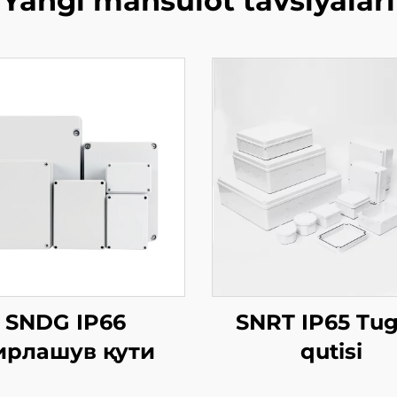
Yangi mahsulot tavsiyalari
SNDG IP66
SNRT IP65 Tu
ирлашув қути
qutisi