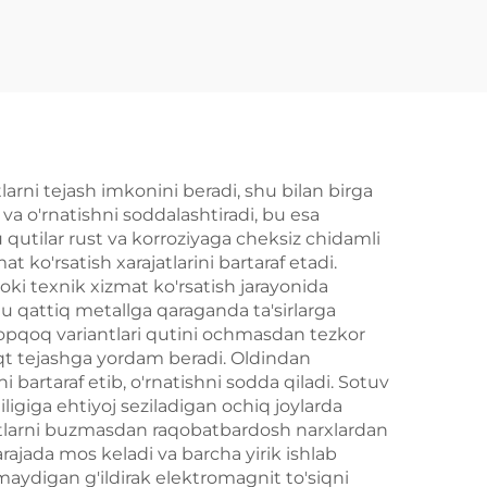
arni tejash imkonini beradi, shu bilan birga
 va o'rnatishni soddalashtiradi, bu esa
 qutilar rust va korroziyaga cheksiz chidamli
t ko'rsatish xarajatlarini bartaraf etadi.
yoki texnik xizmat ko'rsatish jarayonida
u qattiq metallga qaraganda ta'sirlarga
 qopqoq variantlari qutini ochmasdan tezkor
aqt tejashga yordam beradi. Oldindan
ni bartaraf etib, o'rnatishni sodda qiladi. Sotuv
ligiga ehtiyoj seziladigan ochiq joylarda
niyatlarni buzmasdan raqobatbardosh narxlardan
arajada mos keladi va barcha yirik ishlab
maydigan g'ildirak elektromagnit to'siqni