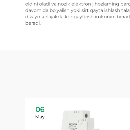
oldini oladi va nozik elektron jihozlarning barq
davomida bo'yalish yoki sirt qayta ishlash tal
dizayn kelajakda kengaytirish imkonini berad
beradi.
06
May