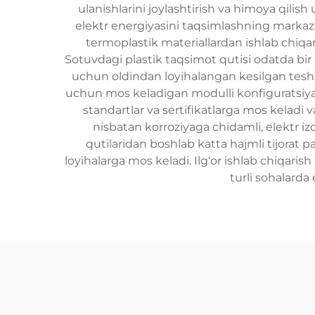
ulanishlarini joylashtirish va himoya qil
elektr energiyasini taqsimlashning markaziy 
termoplastik materiallardan ishlab chiqari
Sotuvdagi plastik taqsimot qutisi odatda bir 
uchun oldindan loyihalangan kesilgan teshik
uchun mos keladigan modulli konfiguratsiyalar
standartlar va sertifikatlarga mos keladi v
nisbatan korroziyaga chidamli, elektr izol
qutilaridan boshlab katta hajmli tijorat 
loyihalarga mos keladi. Ilg‘or ishlab chiqaris
turli sohalarda