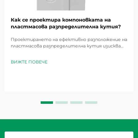
Как се проектира компоновката на
пластмасова разпределителна кутия?
Проектирането на ефективно разположение на
пластмасова разпределителна кутия изисква
внимателно проучване на електрическите
изисквания, стандартите за безопасност и
ВИЖТЕ ПОВЕЧЕ
практическия опит при инсталиране. Добре
планираната пластмасова разпределителна
кутия служи като централен хъб за
електрическата...