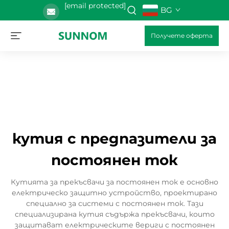
[email protected]
BG
Получете оферта
кутия с предпазители за
постоянен ток
Кутията за прекъсвачи за постоянен ток е основно
електрическо защитно устройство, проектирано
специално за системи с постоянен ток. Тази
специализирана кутия съдържа прекъсвачи, които
защитават електрическите вериги с постоянен