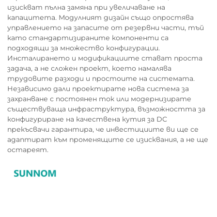
изискват пълна замяна при увеличаване на
капацитета. Модулният дизайн също опростява
управлението на запасите от резервни части, тъй
като стандартизираните компоненти са
подходящи за множество конфигурации.
Инсталирането и модификациите стават проста
задача, а не сложен проект, което намалява
трудовите разходи и простоите на системата.
Независимо дали проектирате нова система за
захранване с постоянен ток или модернизирате
съществуваща инфраструктура, възможността за
конфигуриране на качествена кутия за DC
прекъсвачи гарантира, че инвестициите ви ще се
адаптират към променящите се изисквания, а не ще
остареят.