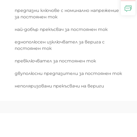
предпазни ключове с номинално напрежение
за постоянен ток
най-добър прекъсвач за постоянен ток
еднополюсен изключвател за верига с
постоянен ток
превключвател за постоянен ток
двуполюсни предпазители за постоянен ток
неполяризовани прекъсвачи на вериги