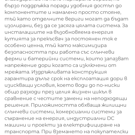
бързо поддръжка поради удобния достъп до
компонентите и намалено просто стояне,
тъй като отделните вериги могат да бъдат
изолирани, без да се засяга цялата система. За
инсталациите на възобновяема енергия
кутията за прекъсвач за постоянен ток е
особено ценна, тъй като максимизира
безопасността при работа със слънчеви
ферми и батерийни системи, които запазват
напрежение дори когато са изключени от
мрежата. Издръжливата конструкция
гарантира дълъг срок на експлоатация дори в
изискващи условия, което води до по-ниски
общо разходи през целия жизнен цикъл в
сравнение с честите замени на неподходящи
решения. Приложимостта обхваща жилищни
слънчеви системи, комерсиални системи за
съхранение на енергия, индустриални DC
машини и проекти за електрифициране на
транспорта. При вземането на покупателски