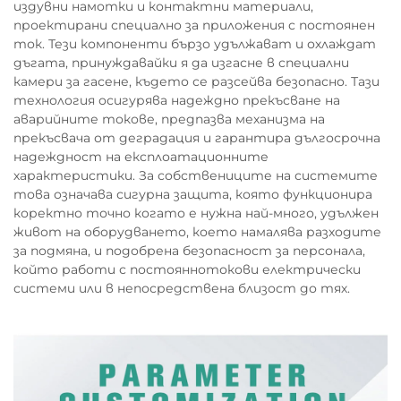
издувни намотки и контактни материали,
проектирани специално за приложения с постоянен
ток. Тези компоненти бързо удължават и охлаждат
дъгата, принуждавайки я да изгасне в специални
камери за гасене, където се разсейва безопасно. Тази
технология осигурява надеждно прекъсване на
аварийните токове, предпазва механизма на
прекъсвача от деградация и гарантира дългосрочна
надеждност на експлоатационните
характеристики. За собствениците на системите
това означава сигурна защита, която функционира
коректно точно когато е нужна най-много, удължен
живот на оборудването, което намалява разходите
за подмяна, и подобрена безопасност за персонала,
който работи с постояннотокови електрически
системи или в непосредствена близост до тях.