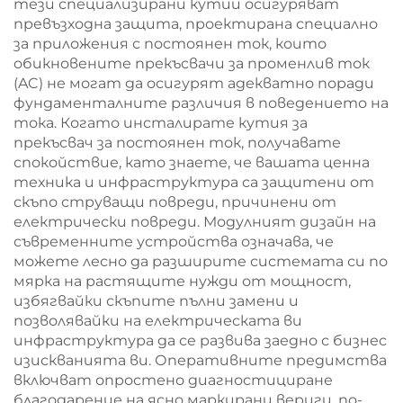
тези специализирани кутии осигуряват
превъзходна защита, проектирана специално
за приложения с постоянен ток, които
обикновените прекъсвачи за променлив ток
(AC) не могат да осигурят адекватно поради
фундаменталните различия в поведението на
тока. Когато инсталирате кутия за
прекъсвач за постоянен ток, получавате
спокойствие, като знаете, че вашата ценна
техника и инфраструктура са защитени от
скъпо струващи повреди, причинени от
електрически повреди. Модулният дизайн на
съвременните устройства означава, че
можете лесно да разширите системата си по
мярка на растящите нужди от мощност,
избягвайки скъпите пълни замени и
позволявайки на електрическата ви
инфраструктура да се развива заедно с бизнес
изискванията ви. Оперативните предимства
включват опростено диагностициране
благодарение на ясно маркирани вериги, по-