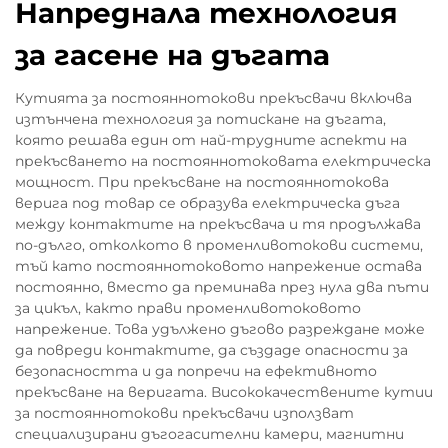
Напреднала технология
за гасене на дъгата
Кутията за постояннотокови прекъсвачи включва
изтънчена технология за потискане на дъгата,
която решава един от най-трудните аспекти на
прекъсването на постояннотоковата електрическа
мощност. При прекъсване на постояннотокова
верига под товар се образува електрическа дъга
между контактите на прекъсвача и тя продължава
по-дълго, отколкото в променливотокови системи,
тъй като постояннотоковото напрежение остава
постоянно, вместо да преминава през нула два пъти
за цикъл, както прави променливотоковото
напрежение. Това удължено дъгово разреждане може
да повреди контактите, да създаде опасности за
безопасността и да попречи на ефективното
прекъсване на веригата. Висококачествените кутии
за постояннотокови прекъсвачи използват
специализирани дъгогасителни камери, магнитни