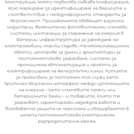
конструкция, която позволява гъвкава конфигурация,
ясно маркиране за идентифициране на веригите и
съответствие с международните стандарти за
безопасност. Приложенията обхващат различни
индустрии, включително фотоволтаични слънчеви
системи, инсталации за съхранение на енергия в
батерии, инфраструктура за зареждане на
електромобили, морски съдове, телекомуникационни
обекти, центрове за данни с архитектури за
постояннотоково захранване, системи за
промишлена автоматизация и проекти за
електрифициране на железопътни линии. Кутията
за прекъсвачи за постоянен ток служи като
критичен безопасен интерфейс между източниците
на енергия – като слънчевите панели или
батерийните банки – и товарите, които те
захранват, гарантирайки надеждна работа и
всеобхватна защита на персонала и оборудването в
цялата постояннотокова електрическа
разпределителна мрежа.