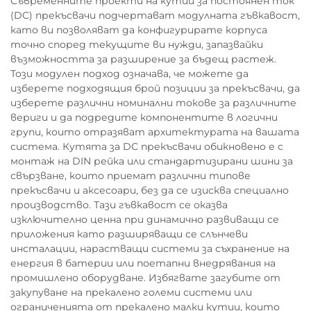
Съвременните проекти на кутии за постоянен ток
(DC) прекъсвачи подчертават модулната гъвкавост,
като ви позволяват да конфигурирате корпуса
точно според текущите ви нужди, запазвайки
възможността за разширение за бъдещ растеж.
Този модулен подход означава, че можете да
изберете подходящия брой позиции за прекъсвачи, да
изберете различни номинални токове за различните
вериги и да подредите компонентите в логични
групи, които отразяват архитектурата на вашата
система. Кутята за DC прекъсвачи обикновено е с
монтаж на DIN рейка или стандартизирани шини за
свързване, които приемат различни типове
прекъсвачи и аксесоари, без да се изисква специално
производство. Тази гъвкавост се оказва
изключително ценна при динамично развиващи се
приложения като разширяващи се слънчеви
инсталации, нарастващи системи за съхранение на
енергия в батерии или поетапни внедрявания на
промишлено оборудване. Избягвате загубите от
закупуване на прекалено големи системи или
ограниченията от прекалено малки кутии, които