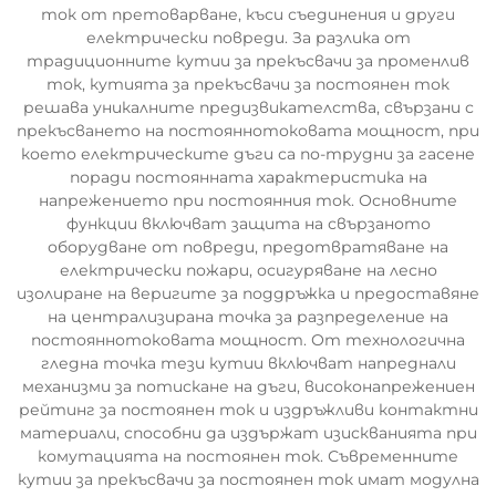
ток от претоварване, къси съединения и други
електрически повреди. За разлика от
традиционните кутии за прекъсвачи за променлив
ток, кутията за прекъсвачи за постоянен ток
решава уникалните предизвикателства, свързани с
прекъсването на постояннотоковата мощност, при
което електрическите дъги са по-трудни за гасене
поради постоянната характеристика на
напрежението при постоянния ток. Основните
функции включват защита на свързаното
оборудване от повреди, предотвратяване на
електрически пожари, осигуряване на лесно
изолиране на веригите за поддръжка и предоставяне
на централизирана точка за разпределение на
постояннотоковата мощност. От технологична
гледна точка тези кутии включват напреднали
механизми за потискане на дъги, високонапрежениен
рейтинг за постоянен ток и издръжливи контактни
материали, способни да издържат изискванията при
комутацията на постоянен ток. Съвременните
кутии за прекъсвачи за постоянен ток имат модулна