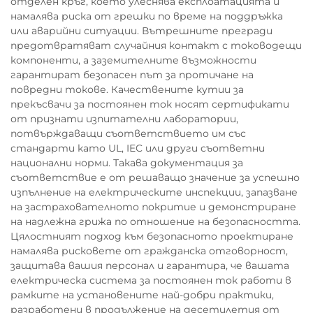
отделен кръг, което улеснява експлоатацията и
намалява риска от грешки по време на поддръжка
или аварийни ситуации. Вътрешните прегради
предотвратяват случайния контакт с тоководещи
компоненти, а заземителните възможности
гарантират безопасен път за протичане на
повредни токове. Качествените кутии за
прекъсвачи за постоянен ток носят сертификати
от признати изпитателни лаборатории,
потвърждаващи съответствието им със
стандарти като UL, IEC или други съответни
национални норми. Такава документация за
съответствие е от решаващо значение за успешно
изпълнение на електрическите инспекции, запазване
на застрахователното покритие и демонстриране
на надлежна грижа по отношение на безопасността.
Цялостният подход към безопасното проектиране
намалява рисковете от гражданска отговорност,
защитава вашия персонал и гарантира, че вашата
електрическа система за постоянен ток работи в
рамките на установените най-добри практики,
разработени в продължение на десетилетия от