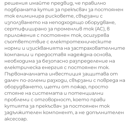
решения имайте предвид, че правилно
подбраната кутия за прекъсвач за постоянен
ток елиминира рисковете, свързани с
използването на неподходящо оборудване,
сертифицирано за променлив ток (AC), в
приложения с постоянен ток, осигурява
съответствие с електротехническите
норми и изискванията на застрахователните
компании и предоставя надеждна основа,
необходима за безопасно разпределение на
електрическа енергия с постоянен ток.
Първоначалната инвестиция защитава от
далеч по-големи разходи, свързани с повреда на
оборудването, щети от пожар, просто
стояне на системата и потенциални
проблеми с отговорност, което прави
кутията за прекъсвач за постоянен ток
задължителен компонент, а не допълнителен
аксесоар.