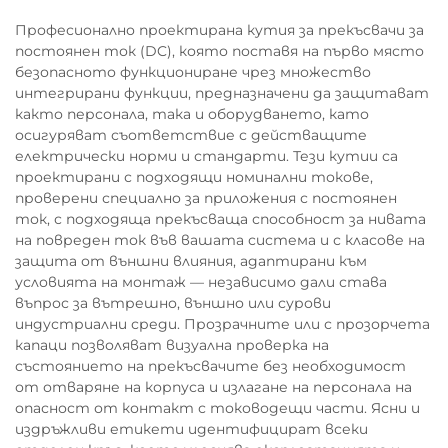
Професионално проектирана кутия за прекъсвачи за
постоянен ток (DC), която поставя на първо място
безопасното функциониране чрез множество
интегрирани функции, предназначени да защитават
както персонала, така и оборудването, като
осигуряват съответствие с действащите
електрически норми и стандарти. Тези кутии са
проектирани с подходящи номинални токове,
проверени специално за приложения с постоянен
ток, с подходяща прекъсваща способност за нивата
на повреден ток във вашата система и с класове на
защита от външни влияния, адаптирани към
условията на монтаж — независимо дали става
въпрос за вътрешно, външно или сурови
индустриални среди. Прозрачните или с прозорчета
капаци позволяват визуална проверка на
състоянието на прекъсвачите без необходимост
от отваряне на корпуса и излагане на персонала на
опасност от контакт с тоководещи части. Ясни и
издръжливи етикети идентифицират всеки