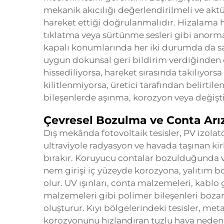
mekanik akıcılığı değerlendirilmeli ve akt
hareket ettiği doğrulanmalıdır. Hizalama ha
tıklatma veya sürtünme sesleri gibi anormal
kapalı konumlarında her iki durumda da sa
uygun dokunsal geri bildirim verdiğinde
hissediliyorsa, hareket sırasında takılıyors
kilitlenmiyorsa, üretici tarafından belirtil
bileşenlerde aşınma, korozyon veya değişti
Çevresel Bozulma ve Conta Arız
Dış mekânda fotovoltaik tesisler, PV izolatö
ultraviyole radyasyon ve havada taşınan kirl
bırakır. Koruyucu contalar bozulduğunda
nem girişi iç yüzeyde korozyona, yalıtım 
olur. UV ışınları, conta malzemeleri, kablo
malzemeleri gibi polimer bileşenleri bozar
oluşturur. Kıyı bölgelerindeki tesisler, meta
korozyonunu hızlandıran tuzlu hava nedeniyl