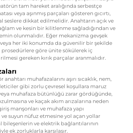
üatörün tam hareket aralığında serbestçe
tası veya aşınmış parçaları gösteren gıcırtı,
 seslere dikkat edilmelidir. Anahtarın açık ve
ğlam ve kesin bir kilitlenme sağladığından ve
n emin olunmalıdır. Eğer mekanizma gevşek
a veya her iki konumda da güvenilir bir şekilde
en prosedürlere göre ünite sökülerek iç
rilmesi gereken kırık parçalar aranmalıdır.
aları
r anahtarı muhafazalarını aşırı sıcaklık, nem,
eticiler gibi zorlu çevresel koşullara maruz
 veya muhafaza bütünlüğü zarar gördüğünde,
bozulmasına ve kaçak akım arızalarına neden
 giriş manşonları ve muhafaza yapı
 ve suyun nüfuz etmesine yol açan yollar
l bileşenlerin ve elektrik bağlantılarının
e ek zorluklarla karşılaşır.