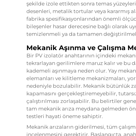
şekilde izole ettikten sonra temas yüzeyler
desenleri, metalik tortular veya kararmış a
fabrika spesifikasyonlarından önemli ölçüd
bileşenler hasar derecesine bağlı olarak 
temizlenmeli ya da tamamen değiştirilmeli
Mekanik Aşınma ve Çalışma M
Bir PV izolatör anahtarının içindeki mekani
tekrarlayan gerilimlere maruz kalır ve bu d
kademeli aşınmaya neden olur. Yay mekaniz
elemanları ve kilitleme mekanizmaları, yo
nedeniyle bozulabilir. Mekanik bütünlük z
kapamasını gerçekleştiremeyebilir, tutars
çalıştırılması zorlaşabilir. Bu belirtiler ge
tam mekanik arıza meydana gelmeden önce
testleri hayati öneme sahiptir.
Mekanik arızaların giderilmesi, tüm çalış
incelenmesini gerektirir. Başlangıçta, anah