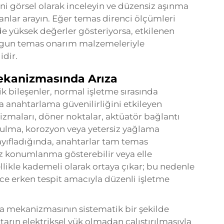
ini görsel olarak inceleyin ve düzensiz aşınma
lanlar arayın. Eğer temas direnci ölçümleri
e yüksek değerler gösteriyorsa, etkilenen
uygun temas onarım malzemeleriyle
dir.
ekanizmasında Arıza
k bileşenler, normal işletme sırasında
a anahtarlama güvenilirliğini etkileyen
maları, döner noktalar, aktüatör bağlantı
rulma, korozyon veya yetersiz yağlama
ayıfladığında, anahtarlar tam temas
ız konumlanma gösterebilir veya elle
nellikle kademeli olarak ortaya çıkar; bu nedenle
 erken tespit amacıyla düzenli işletme
ma mekanizmasının sistematik bir şekilde
tarın elektriksel yük olmadan çalıştırılmasıyla