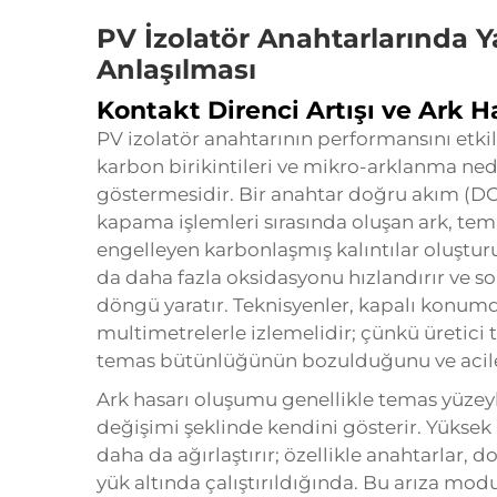
PV İzolatör Anahtarlarında 
Anlaşılması
Kontakt Direnci Artışı ve Ark H
PV izolatör anahtarının performansını etki
karbon birikintileri ve mikro-arklanma ned
göstermesidir. Bir anahtar doğru akım (DC)
kapama işlemleri sırasında oluşan ark, tema
engelleyen karbonlaşmış kalıntılar oluşturu
da daha fazla oksidasyonu hızlandırır ve s
döngü yaratır. Teknisyenler, kapalı konumd
multimetrelerle izlemelidir; çünkü üretici 
temas bütünlüğünün bozulduğunu ve acilen
Ark hasarı oluşumu genellikle temas yüze
değişimi şeklinde kendini gösterir. Yüks
daha da ağırlaştırır; özellikle anahtarlar,
yük altında çalıştırıldığında. Bu arıza mod