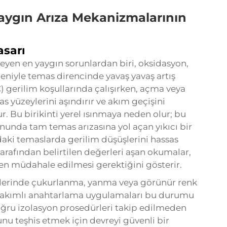
Yaygın Arıza Mekanizmalarının
asarı
leyen en yaygın sorunlardan biri, oksidasyon,
eniyle temas direncinde yavaş yavaş artış
 gerilim koşullarında çalışırken, açma veya
s yüzeylerini aşındırır ve akım geçişini
r. Bu birikinti yerel ısınmaya neden olur; bu
onunda tam temas arızasına yol açan yıkıcı bir
aki temaslarda gerilim düşüşlerini hassas
tarafından belirtilen değerleri aşan okumalar,
 müdahale edilmesi gerektiğini gösterir.
ylerinde çukurlanma, yanma veya görünür renk
ek akımlı anahtarlama uygulamaları bu durumu
 doğru izolasyon prosedürleri takip edilmeden
unu teşhis etmek için devreyi güvenli bir