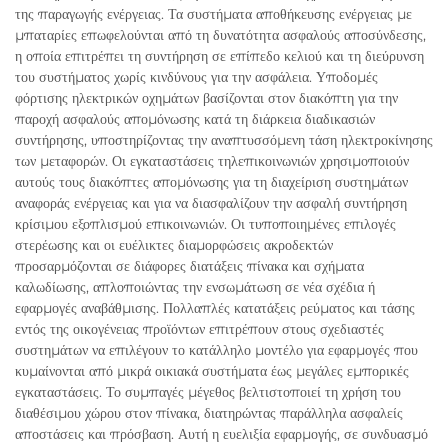
της παραγωγής ενέργειας. Τα συστήματα αποθήκευσης ενέργειας με
μπαταρίες επωφελούνται από τη δυνατότητα ασφαλούς αποσύνδεσης,
η οποία επιτρέπει τη συντήρηση σε επίπεδο κελιού και τη διεύρυνση
του συστήματος χωρίς κινδύνους για την ασφάλεια. Υποδομές
φόρτισης ηλεκτρικών οχημάτων βασίζονται στον διακόπτη για την
παροχή ασφαλούς απομόνωσης κατά τη διάρκεια διαδικασιών
συντήρησης, υποστηρίζοντας την αναπτυσσόμενη τάση ηλεκτροκίνησης
των μεταφορών. Οι εγκαταστάσεις τηλεπικοινωνιών χρησιμοποιούν
αυτούς τους διακόπτες απομόνωσης για τη διαχείριση συστημάτων
αναφοράς ενέργειας και για να διασφαλίζουν την ασφαλή συντήρηση
κρίσιμου εξοπλισμού επικοινωνιών. Οι τυποποιημένες επιλογές
στερέωσης και οι ευέλικτες διαμορφώσεις ακροδεκτών
προσαρμόζονται σε διάφορες διατάξεις πίνακα και σχήματα
καλωδίωσης, απλοποιώντας την ενσωμάτωση σε νέα σχέδια ή
εφαρμογές αναβάθμισης. Πολλαπλές κατατάξεις ρεύματος και τάσης
εντός της οικογένειας προϊόντων επιτρέπουν στους σχεδιαστές
συστημάτων να επιλέγουν το κατάλληλο μοντέλο για εφαρμογές που
κυμαίνονται από μικρά οικιακά συστήματα έως μεγάλες εμπορικές
εγκαταστάσεις. Το συμπαγές μέγεθος βελτιστοποιεί τη χρήση του
διαθέσιμου χώρου στον πίνακα, διατηρώντας παράλληλα ασφαλείς
αποστάσεις και πρόσβαση. Αυτή η ευελιξία εφαρμογής, σε συνδυασμό