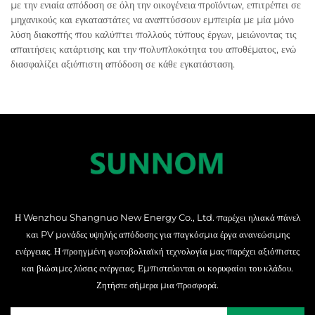
με την ενιαία απόδοση σε όλη την οικογένεια προϊόντων, επιτρέπει σε
μηχανικούς και εγκαταστάτες να αναπτύσσουν εμπειρία με μία μόνο
λύση διακοπής που καλύπτει πολλούς τύπους έργων, μειώνοντας τις
απαιτήσεις κατάρτισης και την πολυπλοκότητα του αποθέματος, ενώ
διασφαλίζει αξιόπιστη απόδοση σε κάθε εγκατάσταση.
Η Wenzhou Shangnuo New Energy Co., Ltd. παρέχει ηλιακά πάνελ
και PV μονάδες υψηλής απόδοσης για παγκόσμια έργα ανανεώσιμης
ενέργειας. Η προηγμένη φωτοβολταϊκή τεχνολογία μας παρέχει αξιόπιστες
και βιώσιμες λύσεις ενέργειας. Εμπιστεύονται οι κορυφαίοι του κλάδου.
Ζητήστε σήμερα μια προσφορά.