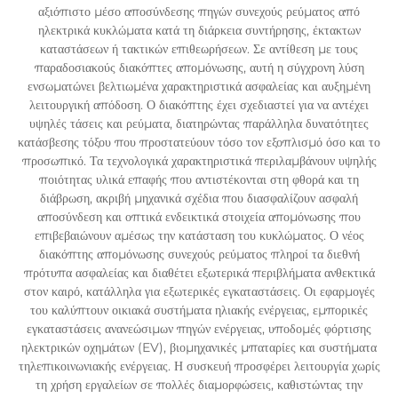
αξιόπιστο μέσο αποσύνδεσης πηγών συνεχούς ρεύματος από
ηλεκτρικά κυκλώματα κατά τη διάρκεια συντήρησης, έκτακτων
καταστάσεων ή τακτικών επιθεωρήσεων. Σε αντίθεση με τους
παραδοσιακούς διακόπτες απομόνωσης, αυτή η σύγχρονη λύση
ενσωματώνει βελτιωμένα χαρακτηριστικά ασφαλείας και αυξημένη
λειτουργική απόδοση. Ο διακόπτης έχει σχεδιαστεί για να αντέχει
υψηλές τάσεις και ρεύματα, διατηρώντας παράλληλα δυνατότητες
κατάσβεσης τόξου που προστατεύουν τόσο τον εξοπλισμό όσο και το
προσωπικό. Τα τεχνολογικά χαρακτηριστικά περιλαμβάνουν υψηλής
ποιότητας υλικά επαφής που αντιστέκονται στη φθορά και τη
διάβρωση, ακριβή μηχανικά σχέδια που διασφαλίζουν ασφαλή
αποσύνδεση και οπτικά ενδεικτικά στοιχεία απομόνωσης που
επιβεβαιώνουν αμέσως την κατάσταση του κυκλώματος. Ο νέος
διακόπτης απομόνωσης συνεχούς ρεύματος πληροί τα διεθνή
πρότυπα ασφαλείας και διαθέτει εξωτερικά περιβλήματα ανθεκτικά
στον καιρό, κατάλληλα για εξωτερικές εγκαταστάσεις. Οι εφαρμογές
του καλύπτουν οικιακά συστήματα ηλιακής ενέργειας, εμπορικές
εγκαταστάσεις ανανεώσιμων πηγών ενέργειας, υποδομές φόρτισης
ηλεκτρικών οχημάτων (EV), βιομηχανικές μπαταρίες και συστήματα
τηλεπικοινωνιακής ενέργειας. Η συσκευή προσφέρει λειτουργία χωρίς
τη χρήση εργαλείων σε πολλές διαμορφώσεις, καθιστώντας την