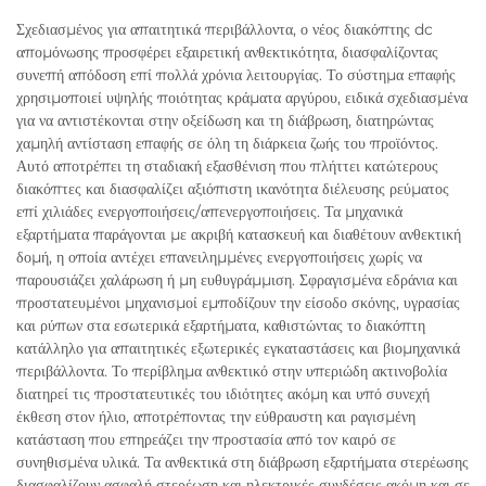
Σχεδιασμένος για απαιτητικά περιβάλλοντα, ο νέος διακόπτης dc
απομόνωσης προσφέρει εξαιρετική ανθεκτικότητα, διασφαλίζοντας
συνεπή απόδοση επί πολλά χρόνια λειτουργίας. Το σύστημα επαφής
χρησιμοποιεί υψηλής ποιότητας κράματα αργύρου, ειδικά σχεδιασμένα
για να αντιστέκονται στην οξείδωση και τη διάβρωση, διατηρώντας
χαμηλή αντίσταση επαφής σε όλη τη διάρκεια ζωής του προϊόντος.
Αυτό αποτρέπει τη σταδιακή εξασθένιση που πλήττει κατώτερους
διακόπτες και διασφαλίζει αξιόπιστη ικανότητα διέλευσης ρεύματος
επί χιλιάδες ενεργοποιήσεις/απενεργοποιήσεις. Τα μηχανικά
εξαρτήματα παράγονται με ακριβή κατασκευή και διαθέτουν ανθεκτική
δομή, η οποία αντέχει επανειλημμένες ενεργοποιήσεις χωρίς να
παρουσιάζει χαλάρωση ή μη ευθυγράμμιση. Σφραγισμένα εδράνια και
προστατευμένοι μηχανισμοί εμποδίζουν την είσοδο σκόνης, υγρασίας
και ρύπων στα εσωτερικά εξαρτήματα, καθιστώντας το διακόπτη
κατάλληλο για απαιτητικές εξωτερικές εγκαταστάσεις και βιομηχανικά
περιβάλλοντα. Το περίβλημα ανθεκτικό στην υπεριώδη ακτινοβολία
διατηρεί τις προστατευτικές του ιδιότητες ακόμη και υπό συνεχή
έκθεση στον ήλιο, αποτρέποντας την εύθραυστη και ραγισμένη
κατάσταση που επηρεάζει την προστασία από τον καιρό σε
συνηθισμένα υλικά. Τα ανθεκτικά στη διάβρωση εξαρτήματα στερέωσης
διασφαλίζουν ασφαλή στερέωση και ηλεκτρικές συνδέσεις ακόμη και σε