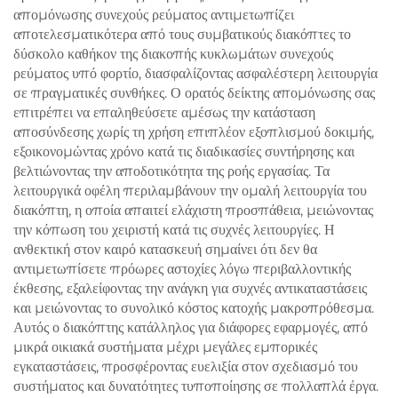
απομόνωσης συνεχούς ρεύματος αντιμετωπίζει
αποτελεσματικότερα από τους συμβατικούς διακόπτες το
δύσκολο καθήκον της διακοπής κυκλωμάτων συνεχούς
ρεύματος υπό φορτίο, διασφαλίζοντας ασφαλέστερη λειτουργία
σε πραγματικές συνθήκες. Ο ορατός δείκτης απομόνωσης σας
επιτρέπει να επαληθεύσετε αμέσως την κατάσταση
αποσύνδεσης χωρίς τη χρήση επιπλέον εξοπλισμού δοκιμής,
εξοικονομώντας χρόνο κατά τις διαδικασίες συντήρησης και
βελτιώνοντας την αποδοτικότητα της ροής εργασίας. Τα
λειτουργικά οφέλη περιλαμβάνουν την ομαλή λειτουργία του
διακόπτη, η οποία απαιτεί ελάχιστη προσπάθεια, μειώνοντας
την κόπωση του χειριστή κατά τις συχνές λειτουργίες. Η
ανθεκτική στον καιρό κατασκευή σημαίνει ότι δεν θα
αντιμετωπίσετε πρόωρες αστοχίες λόγω περιβαλλοντικής
έκθεσης, εξαλείφοντας την ανάγκη για συχνές αντικαταστάσεις
και μειώνοντας το συνολικό κόστος κατοχής μακροπρόθεσμα.
Αυτός ο διακόπτης κατάλληλος για διάφορες εφαρμογές, από
μικρά οικιακά συστήματα μέχρι μεγάλες εμπορικές
εγκαταστάσεις, προσφέροντας ευελιξία στον σχεδιασμό του
συστήματος και δυνατότητες τυποποίησης σε πολλαπλά έργα.