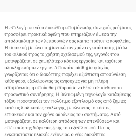
Η επιλογή του νέου διακόπτη απομόνωσης συνεχούς ρεύματος
προσφέρει πρακτικά οφέλη που επηρεάζουν άμεσα την
αποδοτικότητα των λειτουργιών σας και τα πρότυπα ασφαλείας.
Η συσκευή μειώνει σημαντικά τον χρόνο εγκατάστασης μέσω
του φιλικού προς το χρήστη σχεδιασμού της, γεγονός που
μεταφράζεται σε χαμηλότερο κόστος εργασίας και ταχύτερη
ολοκλήρωση των έργων. Αποκτάτε αίσθημα ησυχίας
γνωρίζοντας ότι ο διακόπτης παρέχει αξιόπιστη αποσύνδεση
κάθε φορά, εξαλείφοντας τις ανησυχίες για μη πλήρη
απομόνωση, η οποία θα μπορούσε να θέσει σε κίνδυνο το
προσωπικό συντήρησης. Η βελτιωμένη τεχνολογία κατάσβεσης
τόξου προστατεύει τον πολύτιμο εξοπλισμό σας από ζημιές
κατά τις διαδικασίες εναλλαγής, μειώνοντας το κόστος
επισκευών και τον χρόνο αδράνειας του συστήματος. Αυτό
μεταφράζεται σε καλύτερη απόδοση των επενδύσεων και
επέκταση της διάρκειας ζωής του εξοπλισμού. Για τις
εγκαταστάσεις ηλιακής ενέργειας, ο νέος διακόπτης