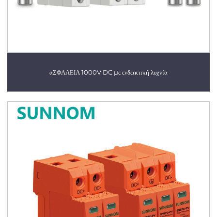
αΣΦΑΛΕΙΑ 1000V DC με ενδεικτική λυχνία