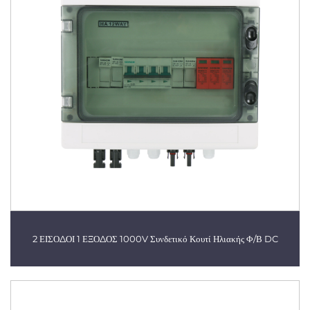
2 ΕΙΣΟΔΟΙ 1 ΕΞΟΔΟΣ 1000V Συνδετικό Κουτί Ηλιακής Φ/Β DC