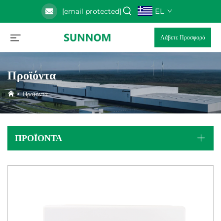
EL
[email protected]
Λάβετε Προσφορά
Προϊόντα
>
Προϊόντα
ΠΡΟΪΌΝΤΑ