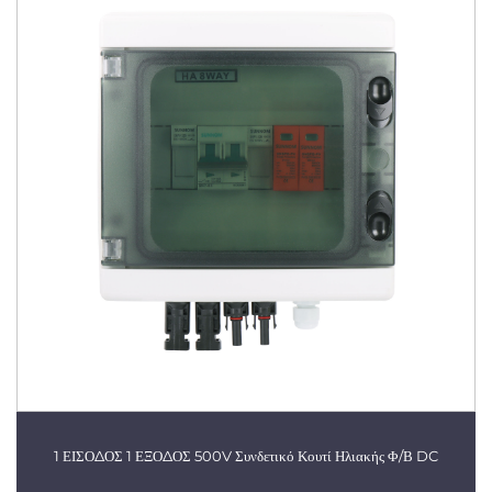
1 ΕΙΣΟΔΟΣ 1 ΕΞΟΔΟΣ 500V Συνδετικό Κουτί Ηλιακής Φ/Β DC